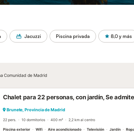
a
Jacuzzi
Piscina privada
8,0
y más
cina Comunidad de Madrid
Chalet para 22 personas, con jardín, Se admi
Brunete, Provincia de Madrid
22 pers.
10 dormitorios
400 m²
2,2 km al centro
Piscina exterior
Wifi
Aire acondicionado
Televisión
Jardín
Rop