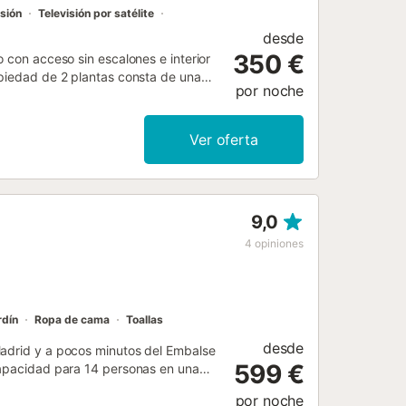
isión
Televisión por satélite
desde
350 €
o con acceso sin escalones e interior
opiedad de 2 plantas consta de una
por noche
 alojar a 10 personas. Los servicios
s), televisión, aire acondicionado,
zona exterior privada con piscina,
Ver oferta
que infantil. Los huéspedes de esta
iembre), una piscina infantil
ciudad con bares, restaurantes y
 explorar las encantadoras ciudades de
9,0
público están a poca distancia de la
iedad. Las familias con niños son
4
opiniones
rma gratuita. Se admite un máximo de
r eventos, ya que este
e las 1...
rdín
Ropa de cama
Toallas
desde
Madrid y a pocos minutos del Embalse
599 €
 capacidad para 14 personas en una
 encanto del turismo rural con
por noche
 o con amigos. La villa dispone de 5