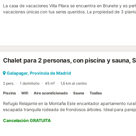
La casa de vacaciones Villa Pilara se encuentra en Brunete y es per
vacaciones únicas con tus seres queridos. La propiedad de 3 planta
cocina, 10 dormitorios y 5 baños, por lo que puede alojar a 22 perso
incluyen Wi-Fi, televisión, aire acondicionado, lavadora y toallas d
mesa de billar a su disposición. También hay una cuna disponible. E
piscina privada (disponible de junio a septiembre), jardín, terraza,
conexiones de transporte público a poca distancia y una pista de te
aparcamiento gratuito en la calle. Se permite un máximo de 5 masco
eventos. Este establecimiento cuenta con un cómodo sistema de aut
Chalet para 2 personas, con piscina y sauna,
Galapagar, Provincia de Madrid
2 pers.
1 dormitorio
45 m²
1,6 km al centro
Piscina
Wifi
Aire acondicionado
Sauna
Toallas
Refugio Relajante en la Montaña Este encantador apartamento rural 
escapada tranquila rodeada de frondosos árboles. Ideal para pareja
piscina compartida y un jardín impecablemente cuidado para disfruta
Cancelación GRATUITA
disfrutan de un circuito de spa de una hora con sauna y jacuzzi, co
petición. La cocina americana es perfecta para preparar sus platos fa
invita a disfrutar de una agradable cena al aire libre con amigos o f