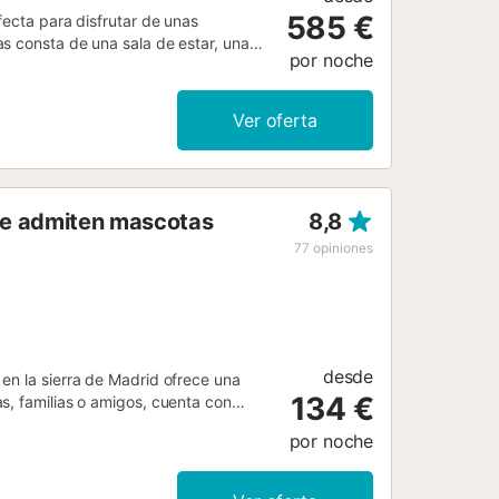
585 €
fecta para disfrutar de unas
s consta de una sala de estar, una
por noche
nas. Los servicios adicionales
e playa y piscina. Además, hay una
ste alquiler de vacaciones ofrece una
Ver oferta
 barbacoa y ducha exterior. Hay
nis a 15 minutos a pie. Hay
tas. No se permite fumar ni celebrar
o check-in....
 Se admiten mascotas
8,8
77
opiniones
desde
en la sierra de Madrid ofrece una
134 €
s, familias o amigos, cuenta con
r al aire libre. Los huéspedes
por noche
n tiempo adicional disponible bajo
voritos, y la barbacoa al aire libre
amiliares. Ubicación privilegiada