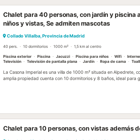
2023 como una obra de arte inspiradora. Asimismo, la revista Luxu
Unidos ha seleccionado nuestra villa para formar parte de su carter
Chalet para 40 personas, con jardín y piscina
aviones privados. ESTANCIAS FAMILIARES Y GRUPALES: Vive la experi
en una villa vinculada a cadenas hoteleras de 5 estrellas, con 300
niños y vistas, Se admiten mascotas
Relájate en los amplios baños en suite revestidos de mármol con vista
piscina iluminados por la noche, en un ambiente mágico. Siente la na
Collado Villalba, Provincia de Madrid
40 pers.
10 dormitorios
1000 m²
1,5 km al centro
Piscina exterior
Piscina
Jacuzzi
Piscina para niños
Wifi
Interne
Televisión
Televisión de pantalla plana
Jardín
Ropa de cama
Toal
La Casona Imperial es una villa de 1000 m² situada en Alpedrete, 
amplia propiedad cuenta con 10 dormitorios y 8 baños, ideal para gr
dispone de cocina, cocina compartida y varias zonas de estar equi
pantalla plana y consola de juegos. Las instalaciones incluyen Wi-Fi
juegos con billar, ping-pong y dardos. Las familias encontrarán cun
para niños. El alojamiento ofrece servicios de bienestar, como jacuzzi
masajes, además de clases de fitness y yoga. Se ofrecen servicios
conserjería y entrega de comestibles, y se puede organizar un servic
exterior, la villa cuenta con jardín, terraza con barbacoa y piscina
Chalet para 10 personas, con vistas además de
aparcamiento privado disponible en el establecimiento. Se admiten
designada para fumadores, mientras que el resto de la propiedad 