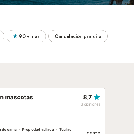
9,0
y más
Cancelación gratuita
ten mascotas
8,7
3
opiniones
a de cama
Propiedad vallada
Toallas
desde