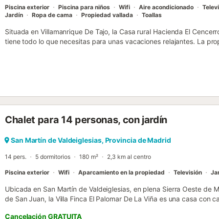
Piscina exterior
Piscina para niños
Wifi
Aire acondicionado
Telev
Jardín
Ropa de cama
Propiedad vallada
Toallas
Situada en Villamanrique De Tajo, la Casa rural Hacienda El Cencerr
tiene todo lo que necesitas para unas vacaciones relajantes. La pr
sala de estar, una cocina, 5 dormitorios y 3 baños, por lo que puede
adicionales incluyen Wi-Fi de alta velocidad (apto para videollamada
ventilador y toallas de playa/piscina. La casa rural dispone de una 
piscina infantil, jardín, terraza descubierta, balcón, barbacoa y par
casa rural disfrutan de acceso a una piscina (abierta de junio a sept
compartida y un parque infantil. La propiedad está situada en una 
pintorescos senderos a orillas del río Tajo. En las cercanías, podrá
Chalet para 14 personas, con jardín
Chinchón, Aranjuez y Colmenar de Oreja. Los enlaces de transporte 
casa rural. El aparcamiento es fácilmente accesible fuera de la prop
bienvenidas. Una cama supletoria para niños está disponible de fo
San Martín de Valdeiglesias, Provincia de Madrid
2 mascotas. Hay que abonar un depósito. No está permitido celebra
14 pers.
5 dormitorios
180 m²
2,3 km al centro
establecimiento no está aislado. El check-in se puede hacer a partir d
Piscina exterior
Wifi
Aparcamiento en la propiedad
Televisión
Ja
Ubicada en San Martín de Valdeiglesias, en plena Sierra Oeste de 
de San Juan, la Villa Finca El Palomar De La Viña es una casa con
finca de 40.000 metros cuadrados. Esta propiedad única combina el
Cancelación GRATUITA
modernas comodidades para unas vacaciones inolvidables en familia