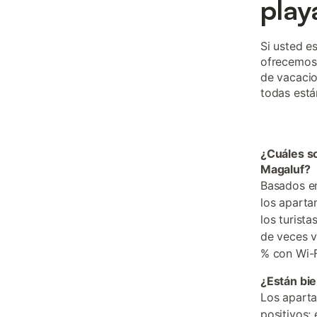
play
Si usted e
ofrecemos 
de vacacio
todas está
¿Cuáles so
Magaluf?
Basados en
los aparta
los turist
de veces v
% con Wi-F
¿Están bi
Los aparta
positivos: