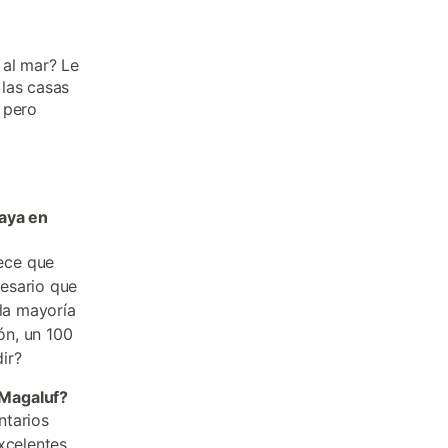
 al mar? Le
 las casas
 pero
laya en
ece que
esario que
 la mayoría
ón, un 100
ir?
 Magaluf?
ntarios
xcelentes