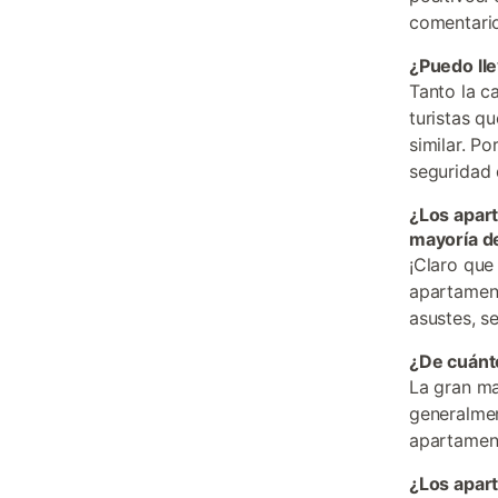
comentario
¿Puedo lle
Tanto la c
turistas q
similar. P
seguridad
¿Los apart
mayoría d
¡Claro que
apartament
asustes, s
¿De cuánto
La gran ma
generalmen
apartament
¿Los apar