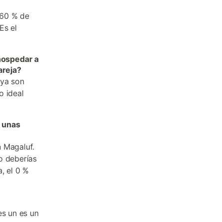
 60 % de
Es el
hospedar a
areja?
aya son
o ideal
a unas
n Magaluf.
o deberías
, el 0 %
es un es un