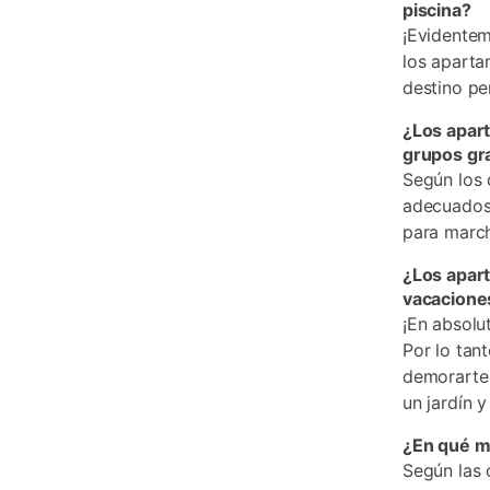
piscina?
¡Evidentem
los aparta
destino pe
¿Los apar
grupos gr
Según los 
adecuados 
para march
¿Los apar
vacaciones
¡En absolu
Por lo tan
demorarte 
un jardín 
¿En qué m
Según las 