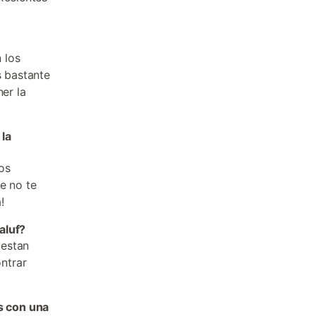
 los
 bastante
er la
 la
os
e no te
!
aluf?
uestan
ntrar
s con una