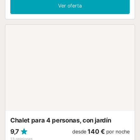
terrazas ofrecen el escenario perfecto para hacer una
Ver oferta
barbacoa. Adicionalmente, hay una ducha exterior. La
parcela mide alrededor de 3.500 m2, está vallada y no
hay vecinos directos de manera que disfrutará de
privacidad total. El salón-comedor con aire acondicionado,
televisión de satélite, DVD y moderno sofá, tiene acceso a
la terraza. La gran cocina está abierta al salón, es moderna
y dispone de cocina de inducción, utensilios y lavavajillas.
La casa no carece de lavandería con lavadora, secadora,
plancha y tabla para planchar. Tres dormitorios, dos con
cama doble y uno con dos camas individuales, están
equipados con aire acondicionado, armario y baño en suite
con ducha. Dos de ellos tienen acceso a la terraza.
Podemos preparar dos cunas y dos tronas si viaja con
bebés. Adicionalmente, hay un aseo. Maria de la Salut está
situado en la zona de Pla de Mallorca, un área tranquila.
Un coche es necesario, sobre todo para visitar las playas
de ensueño que tiene la isla. La playa de Can Picafort, así
c...
Chalet para 4 personas, con jardín
9,7
140 €
desde
por noche
13
opiniones