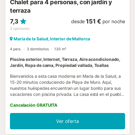
Chalet para 4 personas, con jardín y
terraza
7,3
151 €
desde
por noche
3
opiniones
María de la Salud, Interior de Mallorca
4 pers.
3 dormitorios
130 m²
Piscina exterior, Internet, Terraza, Aire acondicionado,
Jardín, Ropa de cama, Propiedad vallada, Toallas
Bienvenidos a esta casa moderna en Maria de la Salud, a
15-20 minutos conduciendo de Playa de Muro. Aquí,
nuestros huéspedes encuentran un lugar bonito para sus
vacaciones con piscina privada. La casa está en el pueblo
tranquilo Maria de la Salud y se puede andar al centro
Cancelación GRATUITA
donde hay una tienda de comestibles, restaurantes y
bares. Más servicios y gasolineras se encuentran en Can
Picafort, Sa Pobla o Muro. En coche se puede ir a las
Ver oferta
playas del norte, Can Picafort, Playa de Muro o Puerto de
Alcúdia. La casa dispone de 3 dormitorios cocina abierta,