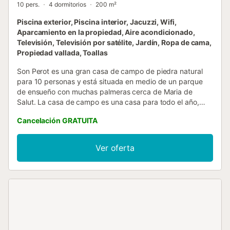
10 pers.
4 dormitorios
200 m²
Piscina exterior, Piscina interior, Jacuzzi, Wifi,
Aparcamiento en la propiedad, Aire acondicionado,
Televisión, Televisión por satélite, Jardín, Ropa de cama,
Propiedad vallada, Toallas
Son Perot es una gran casa de campo de piedra natural
para 10 personas y está situada en medio de un parque
de ensueño con muchas palmeras cerca de Maria de
Salut. La casa de campo es una casa para todo el año,
ideal para grupos de viaje o familias numerosas. Gran
Cancelación GRATUITA
piscina interior separada con piscina climatizada de 15 m
y bañera de hidromasaje separada. Precio 1500 por
semana, necesitamos saberlo con al menos 5 días de
Ver oferta
antelación. Los clientes deben pagar por separado a la
llegada en efectivo. La casa de campo está
fantásticamente equipada. Al entrar en la casa, se
encuentra en el gran salón con piano y cómodos sofás
para relajarse. Toda la casa es luminosa y está inundada
de luz, con un típico techo de vigas de madera. Junto al
salón hay una moderna cocina blanca totalmente
equipada con espacio para una mesa de comedor