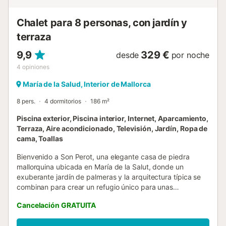
playas de la zona como Playas de Muro o Puerto de
Alcudia. Si les apetece ir de excursión, ...
Chalet para 8 personas, con jardín y
terraza
9,9
329 €
desde
por noche
4
opiniones
María de la Salud, Interior de Mallorca
8 pers.
4 dormitorios
186 m²
Piscina exterior, Piscina interior, Internet, Aparcamiento,
Terraza, Aire acondicionado, Televisión, Jardín, Ropa de
cama, Toallas
Bienvenido a Son Perot, una elegante casa de piedra
mallorquina ubicada en María de la Salut, donde un
exuberante jardín de palmeras y la arquitectura típica se
combinan para crear un refugio único para unas
vacaciones de relax durante todo el año. Disfrute de una
Cancelación GRATUITA
amplia terraza con zona chill out y una piscina de 8x4m,
perfecta para refrescarse. Además, hay una zona de