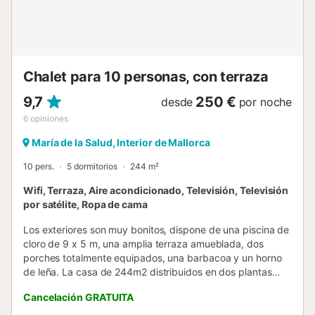
isla, por lo tanto es muy fácil llegar a cualquier sitio en un
tiempo razonable. La zona es básicamente rural y
mayoritariamente habitada por gente de la isla, por lo que
no hay mucho turismo y podréis descubrir la Mallorca real.
Aun así encont...
Chalet para 10 personas, con terraza
9,7
250 €
desde
por noche
6
opiniones
María de la Salud, Interior de Mallorca
10 pers.
5 dormitorios
244 m²
Wifi, Terraza, Aire acondicionado, Televisión, Televisión
por satélite, Ropa de cama
Los exteriores son muy bonitos, dispone de una piscina de
cloro de 9 x 5 m, una amplia terraza amueblada, dos
porches totalmente equipados, una barbacoa y un horno
de leña. La casa de 244m2 distribuidos en dos plantas
tiene mucho encanto ya que es una casa típica
Cancelación GRATUITA
mallorquina con elementos modernos de la cual se han
conservado los azulejos hidráulicos. Dispone de cinco