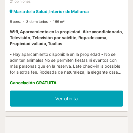
21
opiniones
María de la Salud, Interior de Mallorca
6 pers.
3 dormitorios
166 m²
Wifi, Aparcamiento en la propiedad, Aire acondicionado,
Televisión, Televisión por satélite, Ropa de cama,
Propiedad vallada, Toallas
- Hay aparcamiento disponible en la propiedad - No se
admiten animales No se permiten fiestas ni eventos con
más personas que en la reserva. Late check-in is possible
for a extra fee. Rodeada de naturaleza, la elegante casa
de vacaciones "Es Gassons" le da la bienvenida en la
Cancelación GRATUITA
municipalidad de Maria de la Salut, en el centro de
Mallorca. Construida en estilo mediterráneo y
confortablemente amueblada, la casa de vacaciones
Ver oferta
combina tradición y modernidad. Consta de una sala de
estar, un muy bien equipada cocina con lavavajillas, 3
dormitorios, así como 3 cuartos de baño y por lo tanto
puede alojar a 6 personas. Los servicios adicionales
incluyen Wi-Fi, aire acondicionado, televisión y lavadora,
mientras que una cuna y una trona están disponibles bajo