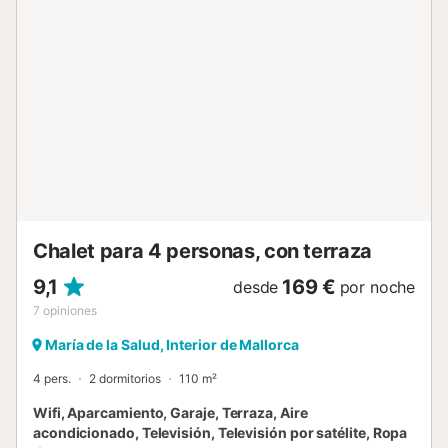
petición. En la amplia zona exterior le esperan una terraza
cubierta y amueblada, una barbacoa y un jardín cuidado
con esmero. Aquí podrá ponerse cómodo en la tumbona,
comer junto a la mesa a la sombra o relajarse en la
tumbona. Y si necesita refrescarse, la gran piscina está a
su disposición. En el centro del pueblo, que está a unos 15
minutos a pie (1 km), hay varios restaurantes, cafeterías y
bares. El supermercado más cercano está a 900 m del
alojamiento y se puede llegar en coche en 2 minutos. Las
playas más cercanas están a sólo 13-16 minutos en coche.
A la capital de la isla, Palma, y al aeropuerto se llega en 40
minutos (42 km...
Chalet para 4 personas, con terraza
9,1
169 €
desde
por noche
7
opiniones
María de la Salud, Interior de Mallorca
4 pers.
2 dormitorios
110 m²
Wifi, Aparcamiento, Garaje, Terraza, Aire
acondicionado, Televisión, Televisión por satélite, Ropa