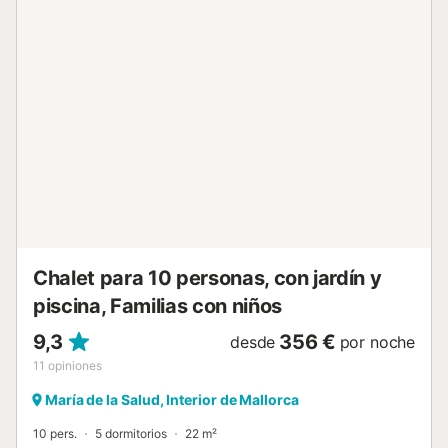
mascotas. No está permitido fumar en esta propiedad. La
propiedad cuenta con una zona de aparcamiento para
motos y bicicletas. Esta propiedad tiene directrices para
ayudar a los huéspedes con la correcta separación de
residuos. Se proporciona más información en el
establecimiento. Esta propiedad cuenta con iluminación de
bajo consumo. Cada dos días se limpia la piscina y se
arregla la zona del jardín, sin acceder a la vivienda ni
molestar a los inquilinos....
Chalet para 10 personas, con jardín y
piscina, Familias con niños
9,3
356 €
desde
por noche
11
opiniones
María de la Salud, Interior de Mallorca
10 pers.
5 dormitorios
22 m²