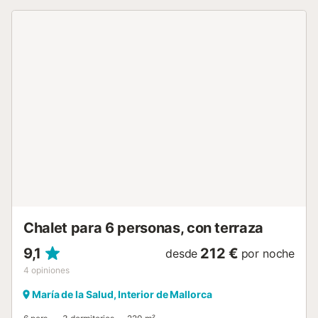
piscina de sal privada y terraza. La piscina tiene un
tamaño de 8 x 3 metros y una profundidad de 1.6 metros.
Los 3 dormitorios tienen una cama doble y hay 2 baños
con ducha y secador de pelo; así como salida a un balcón
o terraza. Aparte, hay Wifi, televisión de satélite y un
equipamiento de cocina completo. El dormitorio más
grande arriba dispone de un aparato de aire
acondicionado. El otro dormitorio arriba no cuenta con aire
acondicionado, pero si dejan la puerta abierta, el aire
acondicionado del dormitorio grande igual refresca el
cuarto. El dormitorio de abajo no dispone de aire
acondicionado pero si dejan la puerta abierta, el aire del
salón basta para enfriar el cuarto. La casa fue restaurada
con mucho cariño, conservando su estilo auténtico. Cuna y
trona bajo petición. A tener en cuenta: En las Islas Baleares
existe una tasa t...
Chalet para 6 personas, con terraza
9,1
212 €
desde
por noche
4
opiniones
María de la Salud, Interior de Mallorca