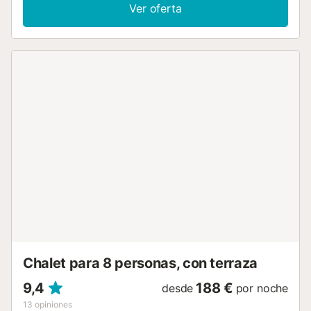
barbacoa y una mesa exterior para los amantes de las
Ver oferta
comidas al aire libre. El salón comedor es amplio y está
decorado con una estética vintage, pero moderna y está
conectado con una cocina espaciosa, ambas salas están
equipadas con todo lo necesario garantizando comodidad
y conveniencia. La casa cuenta con cuatro suites que han
sido hábilmente decoradas para el mayor confort, tres de
ellas con cama matrimonial y la última con dos camas
individuales, también ofrece 4 baños ideales para toda la
familia y un aseo en la zona de la piscina cubierta. Son
Perot además de su piscina exterior cuenta con una
piscina cubierta de 15x5m con agradables chorros de
agua ideal para esos días más fríos. Rodeada de un
hermoso jardín, 'Son Perot' ofrece un ambiente acogedor y
elegante donde tomar el sol u observar las vistas de la
vida en Mallorca. Un espacio de vida, respectivamente,
generoso, combinado con una gran cantidad de luz crea
un muy acogedor y elegante estilo. Los entusiastas del
ciclismo al aire libre apreciarán el ta...
Chalet para 8 personas, con terraza
9,4
188 €
desde
por noche
13
opiniones