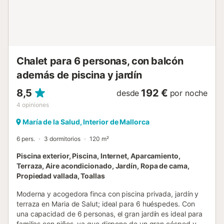
comedor está equipado con una gran mesa y sillas; y la
cocina-comedor, independiente y de vitro, dispone de
todos los utensilios necesarios para cocinar sin ningún
problema; también dispone de una chimenea. Hay
lavadora, plancha y tabla de planchar. El área de Maria de
la Salut, está en el centro d...
Chalet para 6 personas, con balcón
además de piscina y jardín
8,5
192 €
desde
por noche
4
opiniones
María de la Salud, Interior de Mallorca
6 pers.
3 dormitorios
120 m²
Piscina exterior, Piscina, Internet, Aparcamiento,
Terraza, Aire acondicionado, Jardín, Ropa de cama,
Propiedad vallada, Toallas
Moderna y acogedora finca con piscina privada, jardín y
terraza en Maria de Salut; ideal para 6 huéspedes. Con
una capacidad de 6 personas, el gran jardín es ideal para
familias con niños, ya que dispone de un gran césped y