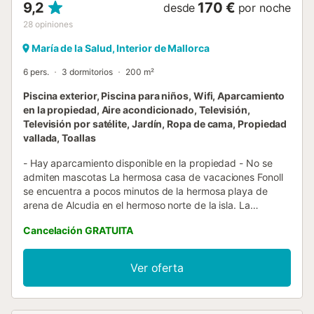
9,2
170 €
desde
por noche
28
opiniones
María de la Salud, Interior de Mallorca
6 pers.
3 dormitorios
200 m²
Piscina exterior, Piscina para niños, Wifi, Aparcamiento
en la propiedad, Aire acondicionado, Televisión,
Televisión por satélite, Jardín, Ropa de cama, Propiedad
vallada, Toallas
- Hay aparcamiento disponible en la propiedad - No se
admiten mascotas La hermosa casa de vacaciones Fonoll
se encuentra a pocos minutos de la hermosa playa de
arena de Alcudia en el hermoso norte de la isla. La
propiedad solía ser una finca rural, el carácter
Cancelación GRATUITA
mediterráneo de esta finca de vacaciones se nota tanto en
el interior de la casa como por su ubicación en este paisaje
natural. La casa de vacaciones de 200 m² consta de una
Ver oferta
sala de estar, una cocina bien equipada con lavavajillas, un
dormitorio y 2 baños, por lo que tiene capacidad para 6
personas. La casa de vacaciones, apta para niños, incluye