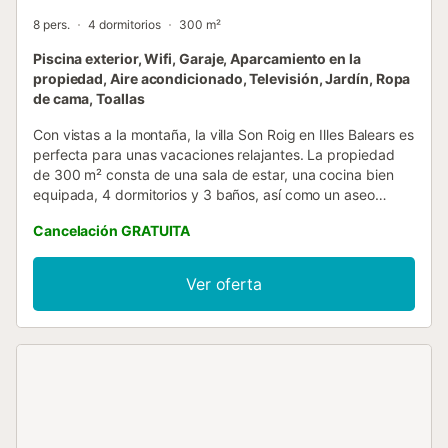
8 pers.
4 dormitorios
300 m²
Piscina exterior, Wifi, Garaje, Aparcamiento en la
propiedad, Aire acondicionado, Televisión, Jardín, Ropa
de cama, Toallas
Con vistas a la montaña, la villa Son Roig en Illes Balears es
perfecta para unas vacaciones relajantes. La propiedad
de 300 m² consta de una sala de estar, una cocina bien
equipada, 4 dormitorios y 3 baños, así como un aseo
adicional, por lo que puede alojar a 8 personas. Los
Cancelación GRATUITA
servicios adicionales incluyen Wi-Fi de alta velocidad (apto
para videollamadas) con un espacio de trabajo dedicado
para hacer videollamadas, una televisión, aire
Ver oferta
acondicionado, un ventilador, una lavadora, una secadora,
así como libros y juguetes para niños. Una cuna y una
trona también están disponibles. Este alquiler vacacional
ofrece piscina privada, jardín, terraza descubierta, terraza
cubierta, balcón, barbacoa y ducha exterior. Hay una
plaza de aparcamiento disponible en la propiedad y una
plaza de aparcamiento disponible en un garaje. No se
permiten mascotas, fumar ni celebrar eventos. Esta