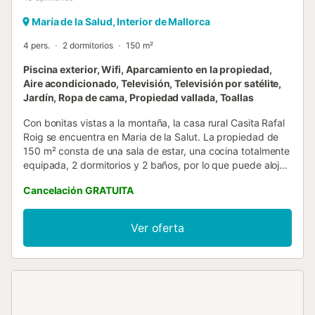
María de la Salud, Interior de Mallorca
4 pers.
2 dormitorios
150 m²
Piscina exterior, Wifi, Aparcamiento en la propiedad,
Aire acondicionado, Televisión, Televisión por satélite,
Jardín, Ropa de cama, Propiedad vallada, Toallas
Con bonitas vistas a la montaña, la casa rural Casita Rafal
Roig se encuentra en Maria de la Salut. La propiedad de
150 m² consta de una sala de estar, una cocina totalmente
equipada, 2 dormitorios y 2 baños, por lo que puede alojar
a 4 personas. Los servicios adicionales incluyen Wi-Fi con
Cancelación GRATUITA
un espacio de trabajo dedicado para la oficina en casa,
una televisión, aire acondicionado en el salón y todas las
habitaciones, dos ventiladores y una lavadora. También
Ver oferta
hay disponible una cuna y una trona para bebés. Este
alquiler de vacaciones ofrece un espacio exterior exclusivo
con piscina, jardín, terrazas cubiertas y descubiertas,
barbacoa y ducha exterior. Hay instalaciones deportivas a
10 minutos del establecimiento. Hay una zona de
aparcamiento privado dentro de la propiedad. Se permiten