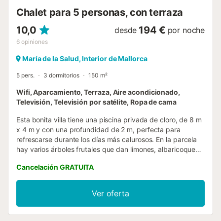
mayores ...
Chalet para 5 personas, con terraza
10,0
194 €
desde
por noche
6
opiniones
María de la Salud, Interior de Mallorca
5 pers.
3 dormitorios
150 m²
Wifi, Aparcamiento, Terraza, Aire acondicionado,
Televisión, Televisión por satélite, Ropa de cama
Esta bonita villa tiene una piscina privada de cloro, de 8 m
x 4 m y con una profundidad de 2 m, perfecta para
refrescarse durante los días más calurosos. En la parcela
hay varios árboles frutales que dan limones, albaricoques,
cerezas y caquis, además de un huerto ecológico cuidado
Cancelación GRATUITA
de forma respetuosa con el medio ambiente. También hay
gallinas en la finca, por lo que podrán disfrutar de huevos
frescos por la mañana, y vive en la propiedad un simpático
Ver oferta
gato que forma parte del ambiente tranquilo y natural del
lugar. Podrán relajarse en una de las 6 tumbonas o
preparar una barbacoa si lo desean. La casa dispone de