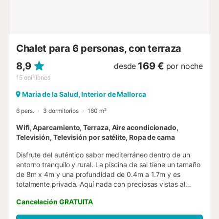
Chalet para 6 personas, con terraza
8,9
169 €
desde
por noche
15
opiniones
María de la Salud, Interior de Mallorca
6 pers.
3 dormitorios
160 m²
Wifi, Aparcamiento, Terraza, Aire acondicionado,
Televisión, Televisión por satélite, Ropa de cama
Disfrute del auténtico sabor mediterráneo dentro de un
entorno tranquilo y rural. La piscina de sal tiene un tamaño
de 8m x 4m y una profundidad de 0.4m a 1.7m y es
totalmente privada. Aquí nada con preciosas vistas al
campo y a las montañas. Para una mayor protección de
Cancelación GRATUITA
los más pequeños, la piscina tiene una valla. Los amantes
del sol se tumban en seis tumbonas en el jardín. Amplias