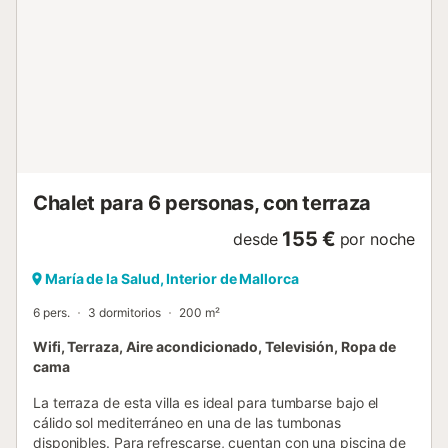
propiedad tiene directrices para ayudar a los huéspedes
con la correcta separación de residuos. Se proporciona
más información en el establecimiento. Esta propiedad
cuenta con iluminación de bajo consumo....
Chalet para 6 personas, con terraza
155 €
desde
por noche
María de la Salud, Interior de Mallorca
6 pers.
3 dormitorios
200 m²
Wifi, Terraza, Aire acondicionado, Televisión, Ropa de
cama
La terraza de esta villa es ideal para tumbarse bajo el
cálido sol mediterráneo en una de las tumbonas
disponibles. Para refrescarse, cuentan con una piscina de