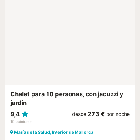
Wi-Fi, lavadora, aire acondicionado en todas las
habitaciones y televisión, mientras que una cama de bebé
y una trona están disponibles bajo petición. La zona
exterior privada de la casa está enclavada en el paisaje
natural de Mallorca. Una magnífica piscina constituye el
centro de esta propiedad, donde podrá disfrutar del sol de
Mallorca en cómodas tumbonas. Un pequeño parque
infantil y un hermoso césped invitan a la diversión y a los
juegos. En una terraza cubierta de atractivo diseño se
pueden pasar acogedoras tardes de barbacoa, la parrilla
de ladrillo y otra cocina cubierta y totalmente equipada
hacen de la vida al aire libre una experiencia.
Supermercados, tiendas y restaurantes se encuentran a 7
minutos en coche (3,5 km) de Santa Margalida, y las
playas más cercanas se enc...
Chalet para 10 personas, con jacuzzi y
jardín
9,4
273 €
desde
por noche
10
opiniones
María de la Salud, Interior de Mallorca