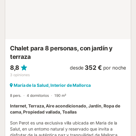
leyendo un libro. Para finalizar esta planta baja, tienen un
dormitorio con dos camas individuales, armario y A/C, y un
baño completo con bañera. Subiendo las escaleras,
encontrarán las dos habitaciones restantes, ambas con
una cama doble y con salida al exterior, un dormitorio da a
un balcón y el otro a una terraza con dos hamacas, ideal
para tomar el sol. Todas las habitaciones de...
Chalet para 8 personas, con jardín y
terraza
8,8
352 €
desde
por noche
3
opiniones
María de la Salud, Interior de Mallorca
8 pers.
4 dormitorios
190 m²
Internet, Terraza, Aire acondicionado, Jardín, Ropa de
cama, Propiedad vallada, Toallas
Son Perot es una exclusiva villa ubicada en Maria de la
Salut, en un entorno natural y reservado que invita a
disfrutar de la auténtica paz y tranquilidad de Mallorca.