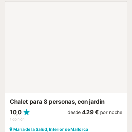
dos terrazas amuebladas, donde podrán disfrutar de
comidas y cenas con los suyos. Esta bonita finca está
vallada y no tiene vecinos directos. La casa tiene dos
plantas. En la principal tienen la cocina, con encimera de
inducción; el comedor, equipado con una mesa, TV y
estufa de leña; un dormitorio con cama doble y armario; y
un baño con ducha. En la primera planta se encuentra el
salón, equipado con dos sofás, aire acondicionado con
bomba de calor, TV satélite, DVD y reproductor de CD.
También hay dos dormitorios, uno de ellos con una cama
nido, y el otro con cama doble, armario y salida a la terraza
superior. La última habitación no tiene privacidad, ya que
se comunica con el salón. Si viajan con un bebé les
facilitaremos una cuna y una trona. Hay lavadora,
secadora...
Chalet para 8 personas, con jardín
10,0
429 €
desde
por noche
1
opinión
María de la Salud, Interior de Mallorca