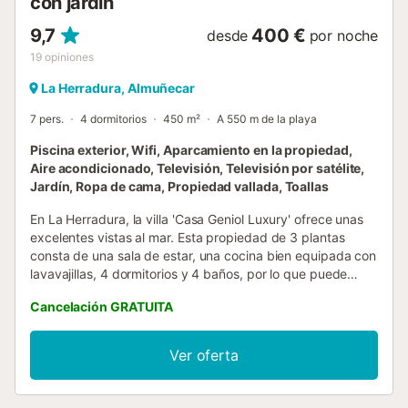
con jardín
9,7
400 €
desde
por noche
19
opiniones
La Herradura, Almuñecar
7 pers.
4 dormitorios
450 m²
A 550 m de la playa
Piscina exterior, Wifi, Aparcamiento en la propiedad,
Aire acondicionado, Televisión, Televisión por satélite,
Jardín, Ropa de cama, Propiedad vallada, Toallas
En La Herradura, la villa 'Casa Geniol Luxury' ofrece unas
excelentes vistas al mar. Esta propiedad de 3 plantas
consta de una sala de estar, una cocina bien equipada con
lavavajillas, 4 dormitorios y 4 baños, por lo que puede
alojar a 7 personas. Los servicios adicionales incluyen Wi-Fi
Cancelación GRATUITA
de alta velocidad, aire acondicionado/calefacción en el
salón y en todos los dormitorios, lavadora y televisión por
satélite. Una cuna y una trona están disponibles bajo
Ver oferta
petición sin coste adicional. La villa cuenta con una zona
exterior privada con piscina (abierta todo el año), un jardín,
mobiliario de jardín y una terraza descubierta. Una