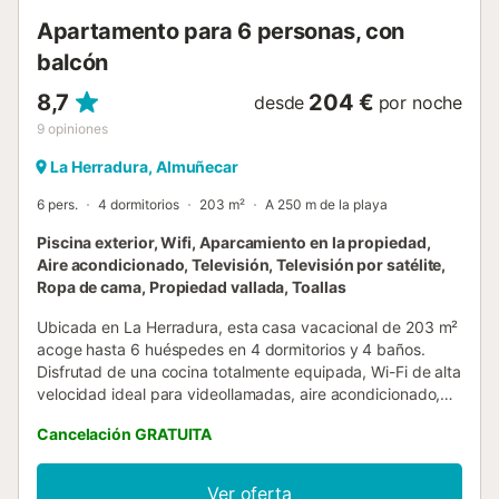
Apartamento para 6 personas, con
balcón
8,7
204 €
desde
por noche
9
opiniones
La Herradura, Almuñecar
6 pers.
4 dormitorios
203 m²
A 250 m de la playa
Piscina exterior, Wifi, Aparcamiento en la propiedad,
Aire acondicionado, Televisión, Televisión por satélite,
Ropa de cama, Propiedad vallada, Toallas
Ubicada en La Herradura, esta casa vacacional de 203 m²
acoge hasta 6 huéspedes en 4 dormitorios y 4 baños.
Disfrutad de una cocina totalmente equipada, Wi-Fi de alta
velocidad ideal para videollamadas, aire acondicionado,
televisión, lavadora y secadora para vuestra comodidad.
Cancelación GRATUITA
Salid al balcón privado o a la terraza descubierta, ambos
con preciosas vistas al mar. La piscina exterior privada
está disponible todo el año, perfecta para relajaros y
Ver oferta