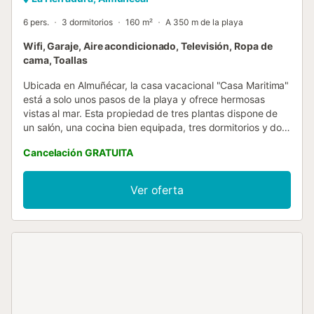
6 pers.
3 dormitorios
160 m²
A 350 m de la playa
Wifi, Garaje, Aire acondicionado, Televisión, Ropa de
cama, Toallas
Ubicada en Almuñécar, la casa vacacional "Casa Maritima"
está a solo unos pasos de la playa y ofrece hermosas
vistas al mar. Esta propiedad de tres plantas dispone de
un salón, una cocina bien equipada, tres dormitorios y dos
baños, con capacidad para seis personas. Entre las
Cancelación GRATUITA
comodidades adicionales encontraréis Wi-Fi, aire
acondicionado, lavadora y TV. Hay cuna disponible bajo
petición. La zona exterior privada es un punto destacado,
Ver oferta
con una terraza abierta, una terraza cubierta, un balcón y
una barbacoa. Disponéis de una plaza de aparcamiento en
el garaje. Se admiten mascotas bajo petición y con un
coste adicional....