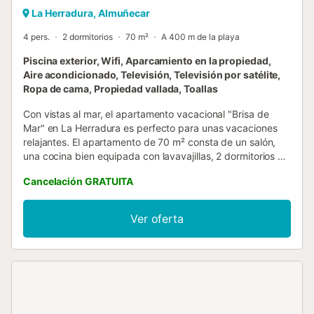
La Herradura, Almuñecar
4 pers.
2 dormitorios
70 m²
A 400 m de la playa
Piscina exterior, Wifi, Aparcamiento en la propiedad,
Aire acondicionado, Televisión, Televisión por satélite,
Ropa de cama, Propiedad vallada, Toallas
Con vistas al mar, el apartamento vacacional "Brisa de
Mar" en La Herradura es perfecto para unas vacaciones
relajantes. El apartamento de 70 m² consta de un salón,
una cocina bien equipada con lavavajillas, 2 dormitorios y
2 baños, y tiene capacidad para 4 personas. Entre las
Cancelación GRATUITA
comodidades adicionales se incluyen Wi-Fi (apto para
videollamadas), aire acondicionado, lavadora y TV. Bajo
petición, también hay cuna y trona disponibles. Vuestra
Ver oferta
zona exterior privada incluye muebles de jardín y una
terraza abierta con maravillosas vistas al mar. También
podéis disfrutar de una zona exterior compartida con
piscina, disponible entre el 15 de junio y el 1 de
septiembre. Las distancias a pie o en coche a los servicios
locales son: restaurante más cercano a 1,09 km, cafetería
a 2,28 km, bar a 2,20 km y supermercado a 1,31 km. La