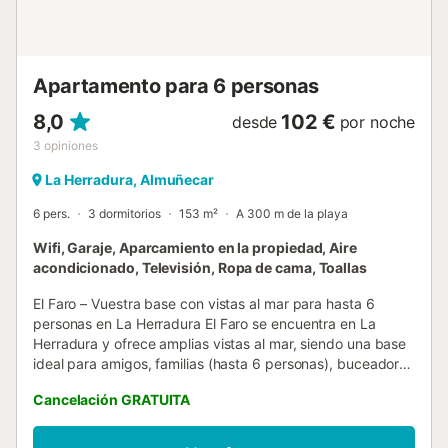
Apartamento para 6 personas
8,0
102 €
desde
por noche
3
opiniones
La Herradura, Almuñecar
6 pers.
3 dormitorios
153 m²
A 300 m de la playa
Wifi, Garaje, Aparcamiento en la propiedad, Aire
acondicionado, Televisión, Ropa de cama, Toallas
El Faro – Vuestra base con vistas al mar para hasta 6
personas en La Herradura El Faro se encuentra en La
Herradura y ofrece amplias vistas al mar, siendo una base
ideal para amigos, familias (hasta 6 personas), buceadores
y golfistas. Está a solo 2 minutos en coche de Marina del
Cancelación GRATUITA
Este. Tras un día fuera, podéis relajaros en la amplia
terraza o disfrutar del salón exterior cubierto. La
propiedad cuenta con 153 m², incluyendo salón, cocina