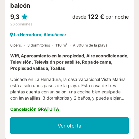
balcón
9,3
122 €
desde
por noche
26
opiniones
La Herradura, Almuñecar
6 pers.
3 dormitorios
110 m²
A 300 m de la playa
Wifi, Aparcamiento en la propiedad, Aire acondicionado,
Televisión, Televisión por satélite, Ropa de cama,
Propiedad vallada, Toallas
Ubicada en La Herradura, la casa vacacional Vista Marina
está a solo unos pasos de la playa. Esta casa de tres
plantas cuenta con un salón, una cocina bien equipada
con lavavajillas, 3 dormitorios y 2 baños, y puede alojar
hasta 6 personas. Entre las comodidades adicionales se
Cancelación GRATUITA
incluyen Wi-Fi (apto para videollamadas), aire
acondicionado, lavadora y televisión. Bajo petición, hay
cuna y trona disponibles. El punto destacado de este
Ver oferta
alojamiento es su zona exterior privada, que dispone de
muebles de jardín, una terraza abierta, una terraza