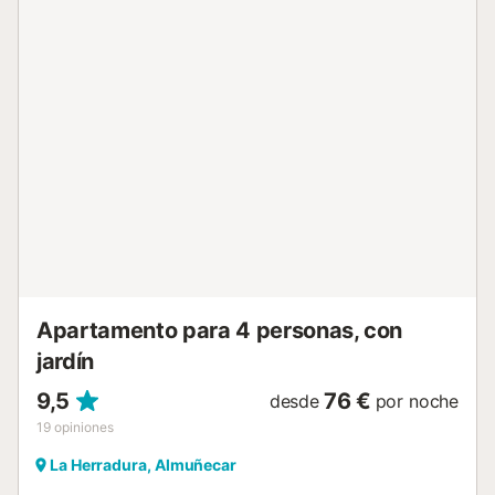
11:00 a 15:00. Tendréis a vuestra disposición una plaza de
garaje comunitaria. Se admiten mascotas bajo petición y
no se permiten eventos en la propiedad. El apartamento
ofrece acceso privado a la playa, siendo una opción ideal
para una escapada relajante junto al mar....
Apartamento para 4 personas, con
jardín
9,5
76 €
desde
por noche
19
opiniones
La Herradura, Almuñecar