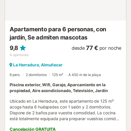
Apartamento para 6 personas, con
jardín, Se admiten mascotas
9,8
77 €
desde
por noche
4
opiniones
La Herradura, Almuñecar
6 pers.
2 dormitorios
125 m²
A 450 m de la playa
Piscina exterior, Wifi, Garaje, Aparcamiento en la
propiedad, Aire acondicionado, Televisión, Jardín
Ubicado en La Herradura, este apartamento de 125 m²
acoge hasta 6 huéspedes con 1 salón y 2 dormitorios.
Dispone de 2 baños para vuestra comodidad. La cocina
está totalmente equipada para preparar vuestras comidas.
Entre las comodidades encontraréis Wi-Fi de alta
Cancelación GRATUITA
velocidad para videollamadas, aire acondicionado,