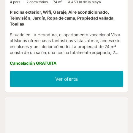
4 pers.
2 dormitorios
74 m²
A 450 m de la playa
Piscina exterior, Wifi, Garaje, Aire acondicionado,
Televisión, Jardín, Ropa de cama, Propiedad vallada,
Toallas
Situado en La Herradura, el apartamento vacacional Vista
al Mar os ofrece unas fantásticas vistas al mar, acceso sin
escalones y un interior cómodo. La propiedad de 74 m²
consta de un salón, una cocina totalmente equipada, 2
dormitorios y 2 baños, y puede alojar hasta 4 personas.
Cancelación GRATUITA
Entre las comodidades adicionales se incluyen Wi-Fi con
espacio de trabajo dedicado para teletrabajo, TV, aire
acondicionado y lavadora. El edificio dispone de ascensor
Ver oferta
para facilitar el acceso. Disfrutad de una zona exterior
privada con terraza cubierta y balcón. El alojamiento
también ofrece acceso a 2 piscinas comunitarias, ideales
para los días calurosos de verano. La piscina grande está
abierta del 1 de mayo al 15 de octubre, y la pequeña, del 1
de julio al 15 de septiembre. La propiedad está
convenientemente ubicada cerca de la playa, con enlaces
de transporte público a poca distancia a pie, y una pista
de tenis a 15 minutos andando. Hay una plaza de