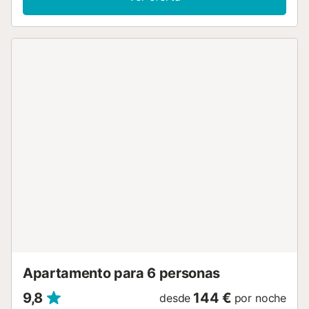
desconectar durante vuestra estancia. También tenéis una
barbacoa privada para cocinar al aire libre. Disponéis de
una plaza de aparcamiento compartida en el recinto.
Tened en cuenta que no se permiten eventos en la
propiedad. El transporte público se encuentra cerca y es
de fácil acceso....
Apartamento para 6 personas
9,8
144 €
desde
por noche