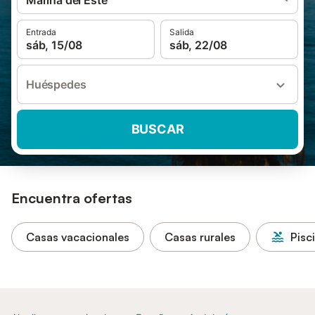
Marina del Este
Entrada
Salida
sáb, 15/08
sáb, 22/08
Huéspedes
BUSCAR
Encuentra ofertas
Casas vacacionales
Casas rurales
Pisc