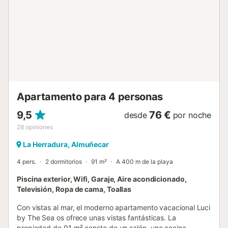
Apartamento para 4 personas
9,5
76 €
desde
por noche
28
opiniones
La Herradura, Almuñecar
4 pers.
2 dormitorios
91 m²
A 400 m de la playa
Piscina exterior, Wifi, Garaje, Aire acondicionado,
Televisión, Ropa de cama, Toallas
Con vistas al mar, el moderno apartamento vacacional Luci
by The Sea os ofrece unas vistas fantásticas. La
propiedad de 91 m² consta de un salón, una cocina