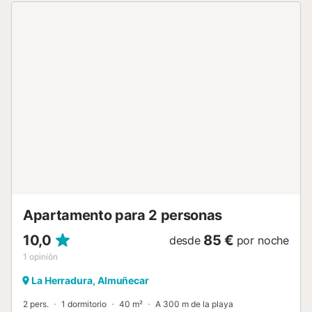
barbacoa está disponible bajo petición. Métase en la
piscina para pasar una tarde de diversión en familia
mientras disfruta de las vistas al mar. Distancia a pie/en
coche al restaurante más cercano: 1,64km. Distancia a
pie/en coche a la cafetería más cercana: 1,69km. Distancia
a pie/en coche al bar más cercano: 1,61km. Distancia a
pie/en coche al supermercado más cercano: 1,61km.
Distancia a pie/en coche a la playa: 1,8km Playa La
Herradura. Distancia al aeropuerto: 85,3km Aeropuerto de
Málaga-Costa del Sol. Hay aparcamiento gratuito
disponible en la propiedad. No se admiten animales de
compañía. Las fiestas están prohibidas. El Wi-Fi es apto
para hacer videollamadas. Las toallas están incluidas en el
precio. Las sábanas están incluidas en el precio....
Apartamento para 2 personas
10,0
85 €
desde
por noche
1
opinión
La Herradura, Almuñecar
2 pers.
1 dormitorio
40 m²
A 300 m de la playa