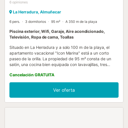
6
opiniones
La Herradura, Almuñecar
6 pers.
3 dormitorios
95 m²
A 350 m de la playa
Piscina exterior, Wifi, Garaje, Aire acondicionado,
Televisión, Ropa de cama, Toallas
Situado en La Herradura y a solo 100 m de la playa, el
apartamento vacacional "Icon Marina" está a un corto
paseo de la orilla. La propiedad de 95 m² consta de un
salón, una cocina bien equipada con lavavajillas, tres
dormitorios y dos baños, y puede alojar hasta seis
Cancelación GRATUITA
personas. Entre las comodidades adicionales se incluyen
Wi-Fi (apto para videollamadas), Smart TV, aire
acondicionado, calefacción y lavadora. También tenéis
Ver oferta
acceso a un gimnasio compartido y cuna para bebé
disponible. El apartamento dispone de terrazas privadas,
tanto abiertas como cubiertas, que ofrecen espacios
ideales para relajaros por las tardes. Además, la propiedad
ofrece acceso a una zona exterior compartida con piscina
(abierta todo el año) y ducha exterior. Hay una plaza de
aparcamiento privada y cerrada en el garaje. Las familias