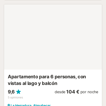
cubierta, un balcón y una barbacoa. Aquí podéis disfrutar
de unas vistas fantásticas al mar mientras os relajáis.
Distancias a servicios locales: el restaurante más cercano
está a 344 m, el supermercado más próximo a 562 m y la
playa (Playa Marina del Este) a 348 m. Cafeterías y bares
se encuentran aproximadamente a 2,46 km de la
propiedad. Hay aparcamiento gratuito disponible en el
alojamiento. No se permiten fiestas. El check-in después
de las 21:00 se puede organizar por un suplemento....
Apartamento para 6 personas, con
vistas al lago y balcón
9,6
104 €
desde
por noche
5
opiniones
La Herradura, Almuñecar