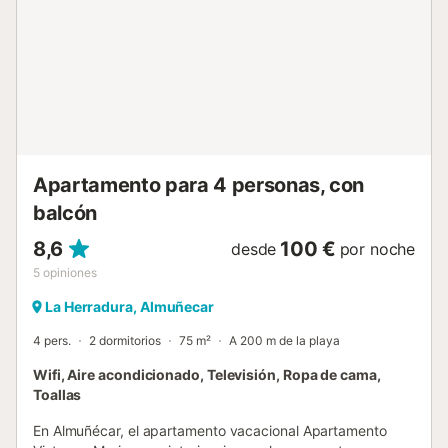
aparcamiento disponible en el garaje. No se permiten
mascotas, fumar ni eventos....
Apartamento para 4 personas, con
balcón
8,6
100 €
desde
por noche
5
opiniones
La Herradura, Almuñecar
4 pers.
2 dormitorios
75 m²
A 200 m de la playa
Wifi, Aire acondicionado, Televisión, Ropa de cama,
Toallas
En Almuñécar, el apartamento vacacional Apartamento