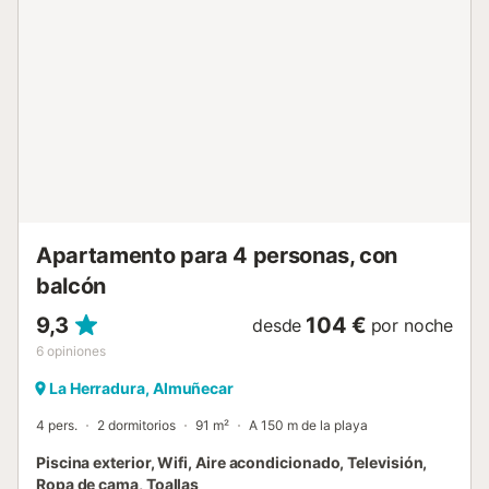
con niños son bienvenidas. No se permiten mascotas,
fumar ni eventos. El alojamiento cuenta con un interior sin
escalones para facilitar el acceso y ofrece espacio de
almacenamiento para motos y bicicletas....
Apartamento para 4 personas, con
balcón
9,3
104 €
desde
por noche
6
opiniones
La Herradura, Almuñecar
4 pers.
2 dormitorios
91 m²
A 150 m de la playa
Piscina exterior, Wifi, Aire acondicionado, Televisión,
Ropa de cama, Toallas