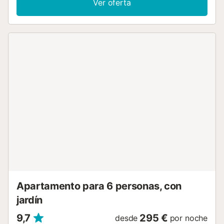
Ver oferta
bien equipada con lavavajillas, tres dormitorios, dos baños
y un aseo de cortesía. Entre las comodidades encontraréis
Wi-Fi con espacio de trabajo para teletrabajo, TV, aire
acondicionado y calefacción, además de lavadora y
secadora. En el exterior disponéis de terraza abierta y
terraza cubierta. Tendréis acceso a una piscina
comunitaria al aire libre (abierta de mayo a octubre). Hay
una plaza de aparcamiento y un garaje, con espacio para
guardar equipo de buceo. Perfecta para buceadores y
golfistas: - Buceo: La bahía de La Herradura y el paraje
natural de Maro–Cerro Gordo ofrecen lugares reconocidos
como Marina del Este, Punta de la Mona y Cueva de las
Palomas, accesibles y aptos para varios niveles. - Golf:
Hay varios campos de 18 hoyos cerca, como los de Motril,
Caleta de Vélez y Rincón de la Victoria, ideales para una
escapada de golf. Excursiones cercanas: Cueva de Nerja,
Nerja & Balcón de Europa, Frigiliana, Salobreña, Málaga
(casco antig...
Apartamento para 6 personas, con
jardín
9,7
295 €
desde
por noche