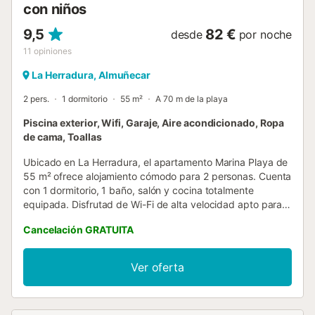
con niños
9,5
82 €
desde
por noche
11
opiniones
La Herradura, Almuñecar
2 pers.
1 dormitorio
55 m²
A 70 m de la playa
Piscina exterior, Wifi, Garaje, Aire acondicionado, Ropa
de cama, Toallas
Ubicado en La Herradura, el apartamento Marina Playa de
55 m² ofrece alojamiento cómodo para 2 personas. Cuenta
con 1 dormitorio, 1 baño, salón y cocina totalmente
equipada. Disfrutad de Wi-Fi de alta velocidad apto para
videollamadas, aire acondicionado y ascensor para
Cancelación GRATUITA
vuestra comodidad. Desde la terraza privada sin cubrir
podréis contemplar preciosas vistas al mar y a la montaña.
La propiedad dispone de acceso a una piscina comunitaria
Ver oferta
al aire libre, abierta hasta finales de octubre. El horario de
la piscina es en julio y agosto con socorrista de 11:00 a
15:30 y de 17:00 a 20:30, y en periodos sin socorrista de