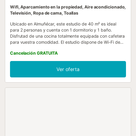
Wifi, Aparcamiento en la propiedad, Aire acondicionado,
Televisión, Ropa de cama, Toallas
Ubicado en Almuñécar, este estudio de 40 m² es ideal
para 2 personas y cuenta con 1 dormitorio y 1 baño.
Disfrutad de una cocina totalmente equipada con cafetera
para vuestra comodidad. El estudio dispone de Wi-Fi de
alta velocidad apto para videollamadas, televisión, aire
Cancelación GRATUITA
acondicionado, ventilador y lavadora. El acceso es sin
escalones, tanto en la entrada como en el interior, lo que
facilita la accesibilidad. El estudio está cerca de la playa, lo
Ver oferta
que os permitirá disfrutar fácilmente de actividades
costeras y momentos de relax. Hay aparcamiento en el
propio edificio con 1 plaza compartida disponible para
vosotros. Tened en cuenta que no se permiten eventos en
la propiedad....