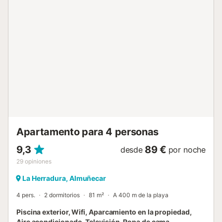
playa Parque Marina Del Este está a 752 m de la
propiedad. Las ciudades de Granada y Málaga están a
solo una hora en coche, y cerca se encuentran Almuñécar,
Nerja, Salobreña y Frigiliana. En La Herradura hay varias
escuelas de buceo y dos campos de golf a media hora en
coche: uno en Salobreña y otro después de Nerja. Las
actividades locales incluyen parapente, bolos, vela, surf,
tenis, pádel, windsurf y más. Hay aparcamiento gratuito en
la propiedad. Se admiten mascotas bajo petición. No se
permiten fiestas. El check-in tardío está disponible
después de las 21:00 p...
Apartamento para 4 personas
9,3
89 €
desde
por noche
29
opiniones
La Herradura, Almuñecar
4 pers.
2 dormitorios
81 m²
A 400 m de la playa
Piscina exterior, Wifi, Aparcamiento en la propiedad,
Aire acondicionado, Televisión, Ropa de cama,