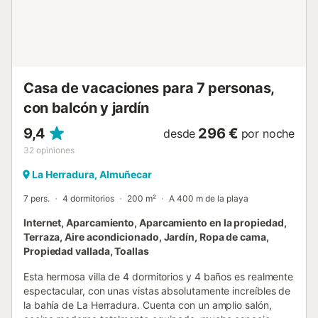
coste adicional. Se incluyen toallas y ropa de cama. El
edificio dispone de ascensor....
Casa de vacaciones para 7 personas,
con balcón y jardín
9,4
296 €
desde
por noche
32
opiniones
La Herradura, Almuñecar
7 pers.
4 dormitorios
200 m²
A 400 m de la playa
Internet, Aparcamiento, Aparcamiento en la propiedad,
Terraza, Aire acondicionado, Jardín, Ropa de cama,
Propiedad vallada, Toallas
Esta hermosa villa de 4 dormitorios y 4 baños es realmente
espectacular, con unas vistas absolutamente increíbles de
la bahía de La Herradura. Cuenta con un amplio salón,