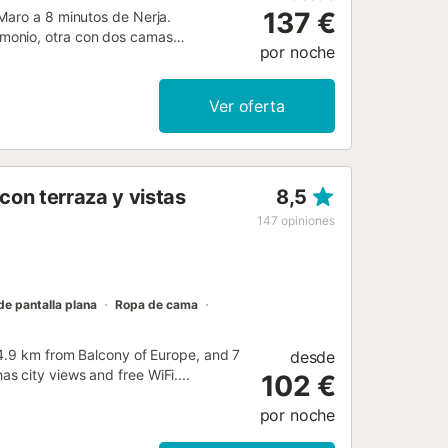
137 €
Maro a 8 minutos de Nerja.
monio, otra con dos camas
por noche
iente totalmente equipada con
ribuidos en cada planta y una terraza
TV con canales nacionales e
Ver oferta
ficio dispone de ascensor para
 rodeada de naturaleza y excelentes
dor de Maro está a solo 10 minutos a
es por pagar en el sitio: Depósito
on terraza y vistas
8,5
cuyo importe varía según el
idencia se pagará en el lugar.
147
opiniones
Superficie (m²) : 80 Televisión tabla
 1 Congelador Cafetera Horno Horno
condicionado Número de baño : 2
de pantalla plana
Ropa de cama
 4.9 km from Balcony of Europe, and 7
desde
 city views and free WiFi....
102 €
por noche