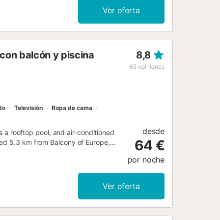
Ver oferta
con balcón y piscina
8,8
65
opiniones
do
Televisión
Ropa de cama
desde
 rooftop pool, and air-conditioned
64 €
ted 5.3 km from Balcony of Europe,
por noche
Ver oferta