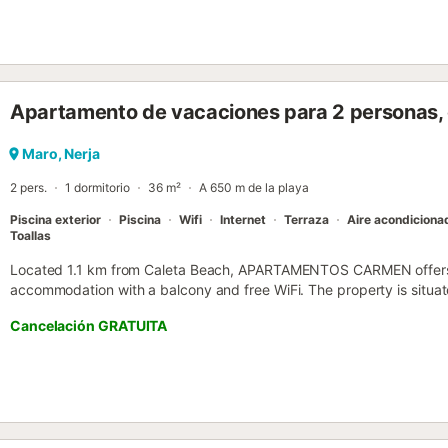
Apartamento de vacaciones para 2 personas, 
Maro, Nerja
2 pers.
1 dormitorio
36 m²
A 650 m de la playa
Piscina exterior
Piscina
Wifi
Internet
Terraza
Aire acondiciona
Toallas
Located 1.1 km from Caleta Beach, APARTAMENTOS CARMEN offers a
accommodation with a balcony and free WiFi. The property is situa
7.3 km from Punta Lara and 7....
Cancelación GRATUITA