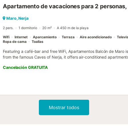
Apartamento de vacaciones para 2 personas, c
Maro, Nerja
2 pers.
1 dormitorio
20 m²
A 450 m de la playa
Wifi
Internet
Aparcamiento
Terraza
Aire acondicionado
Televi
Ropa de cama
Toallas
Featuring a café-bar and free WiFi, Apartamentos Balcón de Maro i
from the famous Caves of Nerja, it offers air-conditioned apartment
views....
Cancelación GRATUITA
Mostrar todos