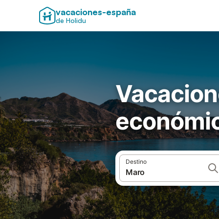
vacaciones-españa
de Holidu
Vacacion
económi
Destino