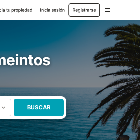
ia tu propiedad
Inicia sesión
Registrarse
meintos
BUSCAR