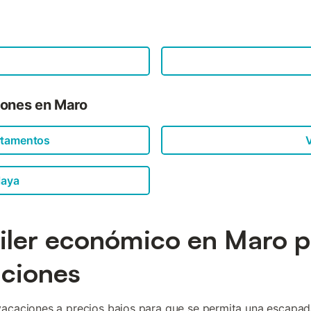
iones en Maro
rtamentos
V
laya
iler económico en Maro p
ciones
acaciones a precios bajos para que se permita una escapad