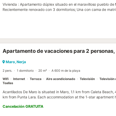
Vivienda : Apartamento dúplex situado en el maravilloso pueblo de 
Recientemente renovado con 3 dormitorios; Una con cama de matri
individuales y la tercera con una cama individual. Cocina independ
utensilios y electrodomésticos, comedor, amplio salón, 2 baños dist
privada de 40 m2 con vistas al mar y a la montaña. Wifi gratuito y 
internacionales. Aire acondicionado en un dormitorio y salón. El edi
acceder a los pisos superiores. Se encuentra en una zona tranquila
playas con increíbles vistas al mar y a la montaña. La playa alrede
pie. En la casa no se admiten mascotas y tabaco. Servicios adicional
Apartamento de vacaciones para 2 personas, c
(reembolsable) 100,00 euros por reserva Se solicitará un depósito, 
alojamiento y, a menos que se haga la excepción, el impuesto de res
Características del alquiler vacacional : Número de habitaciones : 3 
Maro, Nerja
de planchar y plancha Refrigerador Lavadora Vajilla y cubertería :
2 pers.
1 dormitorio
20 m²
A 600 m de la playa
micro ondas Tostadora Pava Terraza Escenario : 2 Ascensor Aire a
Secadora de ropa...
Wifi
Internet
Terraza
Aire acondicionado
Televisión
Televisión 
Toallas
Acantilados De Maro is situated in Maro, 1.1 km from Caleta Beach,
km from Punta Lara. Each accommodation at the 1-star apartment has
Cancelación GRATUITA