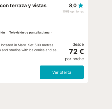
on terraza y vistas
8,0
1068
opiniones
sión
Televisión de pantalla plana
desde
s located in Maro. Set 500 metres
72 €
s and studios with balconies and sea
por noche
Ver oferta