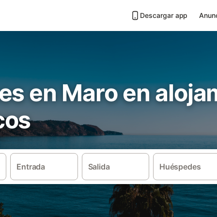
Descargar app
Anunc
es en Maro en aloja
cos
Entrada
Salida
Huéspedes