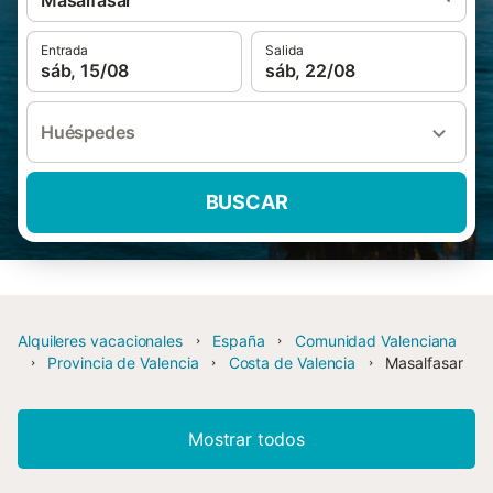
Masalfasar
Entrada
Salida
sáb, 15/08
sáb, 22/08
Huéspedes
BUSCAR
Alquileres vacacionales
España
Comunidad Valenciana
Provincia de Valencia
Costa de Valencia
Masalfasar
Mostrar todos