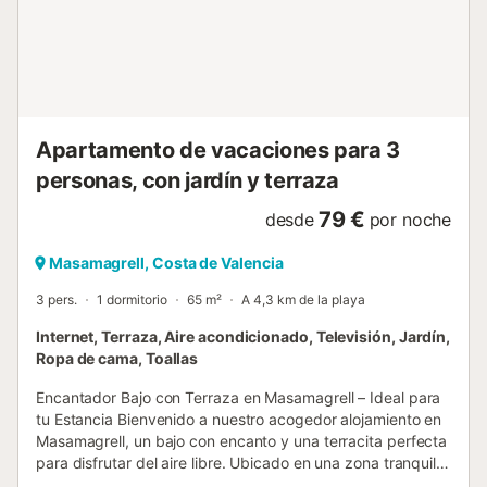
combinar el descanso con la productividad. Más allá de la
vivienda, el complejo ofrece un estilo de vida inigualable.
Podrá disfrutar de sus extensas zonas comunes, que
incluyen dos refrescantes piscinas comunitarias, parque
infantil y una completa oferta deportiva con pista exclusiva
de frontón y una pista triple para tenis, fútbol y
baloncesto. Para completar la experiencia, el recinto
Apartamento de vacaciones para 3
cuenta con su propio bar-restaurante, ideal para relajarse
personas, con jardín y terraza
tras un día de sol. Con climatización integral y mobiliario de
revista, este es un oasis de bienestar donde el diseño...
79 €
desde
por noche
Masamagrell, Costa de Valencia
3 pers.
1 dormitorio
65 m²
A 4,3 km de la playa
Internet, Terraza, Aire acondicionado, Televisión, Jardín,
Ropa de cama, Toallas
Encantador Bajo con Terraza en Masamagrell – Ideal para
tu Estancia Bienvenido a nuestro acogedor alojamiento en
Masamagrell, un bajo con encanto y una terracita perfecta
para disfrutar del aire libre. Ubicado en una zona tranquila
con vistas a un parque infantil, es ideal para quienes