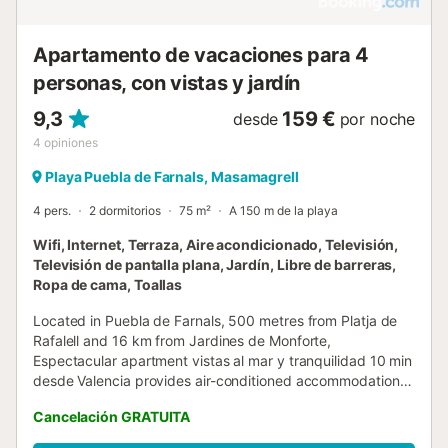
Apartamento de vacaciones para 4
personas, con vistas y jardín
9,3
159 €
desde
por noche
4
opiniones
Playa Puebla de Farnals, Masamagrell
4 pers.
2 dormitorios
75 m²
A 150 m de la playa
Wifi, Internet, Terraza, Aire acondicionado, Televisión,
Televisión de pantalla plana, Jardín, Libre de barreras,
Ropa de cama, Toallas
Located in Puebla de Farnals, 500 metres from Platja de
Rafalell and 16 km from Jardines de Monforte,
Espectacular apartment vistas al mar y tranquilidad 10 min
desde Valencia provides air-conditioned accommodation
with a patio and free WiFi....
Cancelación GRATUITA