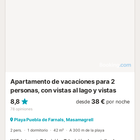
Apartamento de vacaciones para 2
personas, con vistas al lago y vistas
8,8
38 €
desde
por noche
78
opiniones
Playa Puebla de Farnals, Masamagrell
2 pers.
1 dormitorio
42 m²
A 300 m de la playa