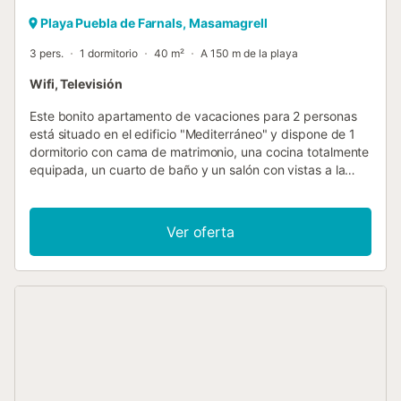
Playa Puebla de Farnals, Masamagrell
3 pers.
1 dormitorio
40 m²
A 150 m de la playa
Wifi, Televisión
Este bonito apartamento de vacaciones para 2 personas
está situado en el edificio "Mediterráneo" y dispone de 1
dormitorio con cama de matrimonio, una cocina totalmente
equipada, un cuarto de baño y un salón con vistas a la
playa. Como el piso está en la 5ª planta del edificio
Mediterráneo orientado al este, podrá disfrutar de la salida
del sol sobre el mar. El complejo Cinco Mares cuenta con 4
Ver oferta
pistas de tenis, 3 de pádel y 3 de frontón. El municipio
cuenta con una de las playas más populares de la zona,
donde también hay una escuela de vela. Su puerto
deportivo es el segundo más grande de la provincia de
Valencia y el más cercano a Madrid, a tan sólo 5 millas
náuticas del puerto de Valencia. En el puerto deportivo
encontrará numerosos servicios a pocos pasos del
embarcadero, como supermercados, farmacia, centro
médico, oficina de correos, tiendas, restaurantes, taxis y