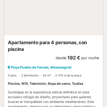
autobuses y tiene acceso directo a la playa. La proximidad
a Valencia permite acceder a una amplia oferta cultural y
de ocio, como La Ciudad de las Artes y de las Ciencias,
teatros, museos, restaurantes y centros comerciales. A
todo ello hay que añadir el clima mediterráneo, uno de los
más agradables del mundo: Le esperan días soleados y
una temperatura media de 20 °C durante todo el año. La
localidad de La Pobla de Farnals ofrece una magnífica
playa para todos los públicos con pasarelas, vestuarios,
Apartamento para 4 personas, con
duchas, ase...
piscina
192 €
desde
por noche
Playa Puebla de Farnals, Masamagrell
4 pers.
2 dormitorios
44 m²
A 100 m de la playa
Piscina, Wifi, Televisión, Ropa de cama, Toallas
Sumérjase en la experiencia estival definitiva en este
exclusivo refugio de diseño, proyectado para quienes
buscan la tranquilidad con ambiente mediterráneo. Este
apartamento, destaca por un interiorismo vanguardista y