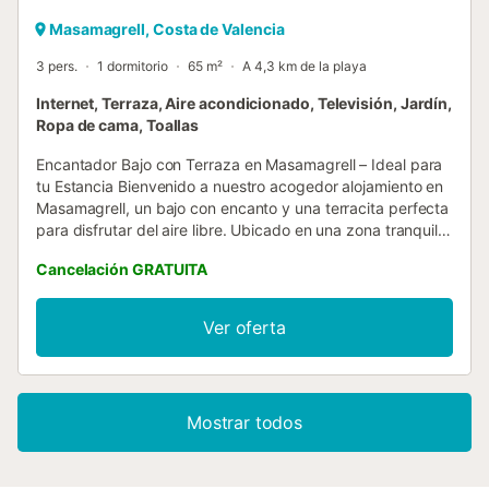
Masamagrell, Costa de Valencia
3 pers.
1 dormitorio
65 m²
A 4,3 km de la playa
Internet, Terraza, Aire acondicionado, Televisión, Jardín,
Ropa de cama, Toallas
Encantador Bajo con Terraza en Masamagrell – Ideal para
tu Estancia Bienvenido a nuestro acogedor alojamiento en
Masamagrell, un bajo con encanto y una terracita perfecta
para disfrutar del aire libre. Ubicado en una zona tranquila
con vistas a un parque infantil, es ideal para quienes
Cancelación GRATUITA
buscan comodidad y descanso con fácil acceso a Valencia
Capital. Además, cuenta con zona de aparcamiento
gratuito para mayor comodidad. El espacio está diseñado
Ver oferta
con un estilo moderno y funcional. La habitación de
matrimonio está integrada en un concepto abierto junto al
salón, creando un ambiente amplio y acogedor. También
encontrarás un cómodo sofá cama, ideal si vienes con más
Mostrar todos
personas. La cocina, equipada con una barra americana,
te permitirá preparar tus comidas con total comodidad. El
cuarto de baño cuenta con un práctico plato de ducha y