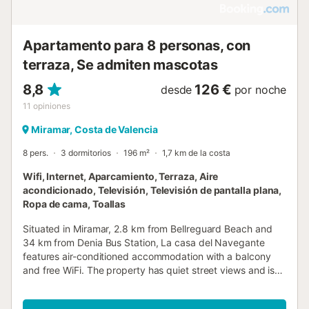
Apartamento para 8 personas, con
terraza, Se admiten mascotas
8,8
126 €
desde
por noche
11
opiniones
Miramar, Costa de Valencia
8 pers.
3 dormitorios
196 m²
1,7 km de la costa
Wifi, Internet, Aparcamiento, Terraza, Aire
acondicionado, Televisión, Televisión de pantalla plana,
Ropa de cama, Toallas
Situated in Miramar, 2.8 km from Bellreguard Beach and
34 km from Denia Bus Station, La casa del Navegante
features air-conditioned accommodation with a balcony
and free WiFi. The property has quiet street views and is
41 km from El Montgó....