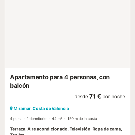
movilidad. Podéis aparcar en la calle y hay servicios de
traslado al aeropuerto y a la estación de tren. El self
check-in os garantiza una llegada sencilla. No se permiten
eventos en la propiedad. La playa está cerca y hay una
pista de tenis a solo 15 minutos a pie....
Apartamento para 4 personas, con
balcón
71 €
desde
por noche
Miramar, Costa de Valencia
4 pers.
1 dormitorio
44 m²
150 m de la costa
Terraza, Aire acondicionado, Televisión, Ropa de cama,
Toallas