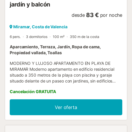
jardín y balcón
83 €
desde
por noche
Miramar, Costa de Valencia
6 pers.
3 dormitorios
100 m²
350 m de la costa
Aparcamiento, Terraza, Jardín, Ropa de cama,
Propiedad vallada, Toallas
MODERNO Y LUJOSO APARTAMENTO EN PLAYA DE
MIRAMAR Moderno apartamento en edificio residencial
situado a 350 metros de la playa con piscina y garaje
situado delante de un paseo con jardines, sin edificios
delante. El complejo residencial está situado en una zona
Cancelación GRATUITA
tranquila, sin locales de ocio ni ruidos, se puede ir a la
playa dando un paseo y prácticamente todos los servicios
están cerca sin necesidad de tener que utilizar el coche.
Ver oferta
Consta de 3 dormitorios ( 2 dormitorios con cama de
matrimonio y 1 dormitorio con una litera ), 1 cuarto de baño
con ducha y otro cuarto de baño con bañera, cocina
totalmente equipada, amplio salón comedor y terraza con