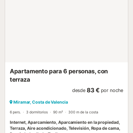
vistas a la calle y los jardines. Equipado con : TV.
Microondas, horno, frigorífico, tostador, lavavajillas,
lavadora. Suministramos: Ropa de cama, toallas de ducha
y de lavabo, trapos de cocina, menaje de cocina y vajilla. *
GARAJE PARA UN COCHE. - EDIFICIO CON PISCINA **
ESTE ALOJAMIENTO SE ALQUILA UNICAMENTE A
FAMILIAS **...
Apartamento para 6 personas, con
terraza
83 €
desde
por noche
Miramar, Costa de Valencia
6 pers.
3 dormitorios
90 m²
300 m de la costa
Internet, Aparcamiento, Aparcamiento en la propiedad,
Terraza, Aire acondicionado, Televisión, Ropa de cama,