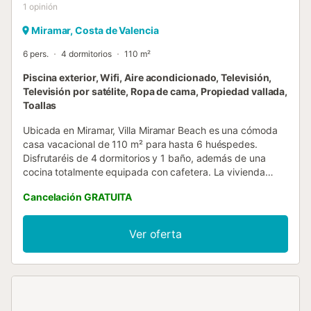
1
opinión
Miramar, Costa de Valencia
6 pers.
4 dormitorios
110 m²
Piscina exterior, Wifi, Aire acondicionado, Televisión,
Televisión por satélite, Ropa de cama, Propiedad vallada,
Toallas
Ubicada en Miramar, Villa Miramar Beach es una cómoda
casa vacacional de 110 m² para hasta 6 huéspedes.
Disfrutaréis de 4 dormitorios y 1 baño, además de una
cocina totalmente equipada con cafetera. La vivienda
cuenta con Wi-Fi de alta velocidad ideal para
Cancelación GRATUITA
videollamadas, aire acondicionado y calefacción en todos
los dormitorios y el salón, televisión, lavadora y un espacio
de trabajo dedicado para vuestra comodidad. Salid al
Ver oferta
exterior para relajaros en vuestras terrazas privadas,
cubiertas y descubiertas, con vistas a la montaña, ideales
para comidas al aire libre con la barbacoa privada.
También disponéis de ducha exterior y piscina comunitaria
para mayor confort durante vuestra estancia. El acceso sin
escalones y el diseño interior sin barreras facilitan la