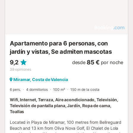
alojamiento no acepta mascotas de ninguna clase ***...
Apartamento para 6 personas, con
jardín y vistas, Se admiten mascotas
9,2
85 €
desde
por noche
39
opiniones
Miramar, Costa de Valencia
6 pers.
4 dormitorios
100 m²
150 m de la costa
Wifi, Internet, Terraza, Aire acondicionado, Televisión,
Televisión de pantalla plana, Jardín, Ropa de cama,
Toallas
Located in Playa de Miramar, 100 metres from Bellreguard
Beach and 13 km from Oliva Nova Golf, El Chalet de Lola