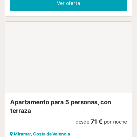
servicios necesarios para una agradable estancia. *
Ver oferta
Dispone de Aire Acondicionado en el salón. * WI-FI privado
en todo el alojamiento. CONSTA DE: 2 dormitorios, ( 1
dormitorio con cama de matrimonio y otro dormitorio con 2
camas individuales y 1 cama convertible ), cocina
equipada independiente , 1 cuarto de baño con ducha ,
amplio salón comedor con terraza que da directamente a
los jardines. EQUIPADO CON: TV de pantalla plana,
Lavadora, frigorífico, microondas, tostador, plancha y tabla
de planchar. SUMINISTRAMOS: Ropa de cama, toallas de
Ducha y de lavabo (No de playa), trapos de cocina, vajilla
y menaje cocina. *** Este apartamento no se alquila a
menores de 30 años, téngalo en cuenta por favor. ***...
Apartamento para 5 personas, con
terraza
71 €
desde
por noche
Miramar, Costa de Valencia