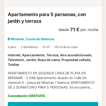
Apartamento para 5 personas, con
jardín y terraza
71 €
desde
por noche
Miramar, Costa de Valencia
5 pers.
2 dormitorios
70 m²
100 m de la costa
Internet, Aparcamiento, Terraza, Aire acondicionado,
Televisión, Jardín, Ropa de cama, Propiedad vallada,
Toallas
APARTAMENTO EN SEGUNDA LINEA DE PLAYA EN
MIRAMAR - 2 HAB Apartamento situado en Calle Els
marenys 6 - playa de Miramar / Valencia APARTAMENTO
DE 2 DORMITORIO PARA 5 PERSONAS: Se encuentra
situado en la zona centro de la playa de Miramar, a
Cancelación GRATUITA
escasos 50 metros de la playa. La zona es muy tranquila y
familiar, rodeada de zonas verdes, parques y todos los