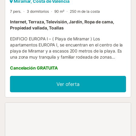
Miramar, Costa de Valencia
7 pers.
3 dormitorios
90 m²
250 m de la costa
Internet, Terraza, Televisión, Jardín, Ropa de cama,
Propiedad vallada, Toallas
EDIFICIO EUROPA I – ( Playa de Miramar ) Los
apartamentos EUROPA I, se encuentran en el centro de la
playa de Miramar y a escasos 200 metros de la playa. Es
una zona muy tranquila y familiar rodeada de zonas
verdes y jardines con todos los servicios necesarios para
Cancelación GRATUITA
pasar unas agradables vacaciones. * Capacidad para 7
personas. * Edificio con piscina grande y piscina infantil. *
Internet WI-FI privado para cada apartamento CONSTA
Ver oferta
DE: de 3 dormitorios con dos camas cada uno, salón con
sofá cama, cocina independiente totalmente equipada,1
cuarto de baño completo con ducha, un aseo y la terraza.
EQUIPADO CON: TV plana de 32”, Lavadora, frigorífico,
microondas, horno, VITRO, tostador, plancha y tabla de
planchar. DISPONE DE CONEXIÓN WIFI SUMINISTRAMOS:
Ropa de cama, toallas de ducha y de lavabo (No de
playa), trapos de cocina, vajilla y menaje cocina. *** Se
alquila únicamente a familias y mayores de 30 años ***...