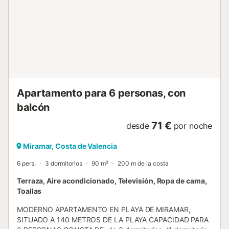
DORMITORIOS. * TV EN DORMITORIO PRINCIPAL.
SUMINISTRAMOS: Ropa de cama, toallas de ducha y de
lavabo (No de playa), trapos de cocina, vajilla y menaje
cocina. *** ESTE APARTAMENTO SE ALQUILA
UNICAMENTE A FAMILIAS O MAYORES DE 30 AÑOS ***
*** ESTE ALOJAMIENTO NO ACEPTA NINGÚN TIPO DE
MASCOTA ***...
Apartamento para 6 personas, con
balcón
71 €
desde
por noche
Miramar, Costa de Valencia
6 pers.
3 dormitorios
90 m²
200 m de la costa
Terraza, Aire acondicionado, Televisión, Ropa de cama,
Toallas
MODERNO APARTAMENTO EN PLAYA DE MIRAMAR,
SITUADO A 140 METROS DE LA PLAYA CAPACIDAD PARA