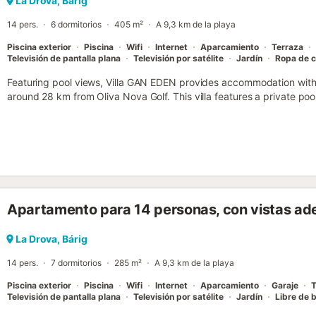
La Drova, Bárig
14 pers.
6 dormitorios
405 m²
A 9,3 km de la playa
Piscina exterior
Piscina
Wifi
Internet
Aparcamiento
Terraza
Televisión de pantalla plana
Televisión por satélite
Jardín
Ropa de 
Featuring pool views, Villa GAN EDEN provides accommodation with
around 28 km from Oliva Nova Golf. This villa features a private pool
WiFi and free private parking....
Apartamento para 14 personas, con vistas ade
La Drova, Bárig
14 pers.
7 dormitorios
285 m²
A 9,3 km de la playa
Piscina exterior
Piscina
Wifi
Internet
Aparcamiento
Garaje
T
Televisión de pantalla plana
Televisión por satélite
Jardín
Libre de 