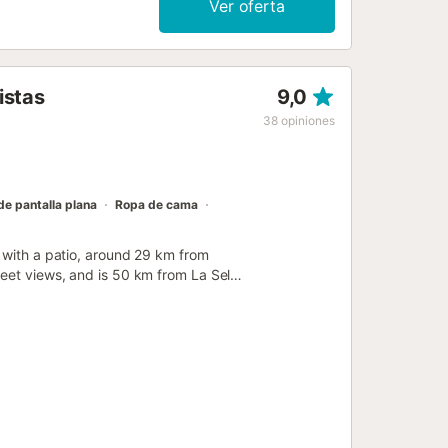
Ver oferta
istas
9,0
38
opiniones
de pantalla plana
Ropa de cama
n with a patio, around 29 km from
reet views, and is 50 km from La Sella