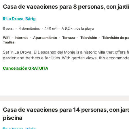
Situado entre las sierras de Buixarró y Mondúver en los alrededor
Casa de vacaciones para 8 personas, con jardí
perfectos para practicar espeleología, cicloturismo, senderismo. R
construcción de mediados del siglo XVIII para almacenar la nieve, l
las cuevas del Parpalló o la de Malladetes. Interesante La Ruta dels M
La Drova, Bárig
cultural que discurre por las comarcas centrales de Valencia uniend
8 pers.
4 dormitorios
140 m²
A 9,2 km de la playa
Wifi
Internet
Aparcamiento
Terraza
Televisión
Televisión de pa
Toallas
Set in La Drova, El Descanso del Monje is a historic villa that offers
garden and barbecue facilities. With garden views, this accommoda
seating is also available at the villa....
Cancelación GRATUITA
Casa de vacaciones para 14 personas, con jar
piscina