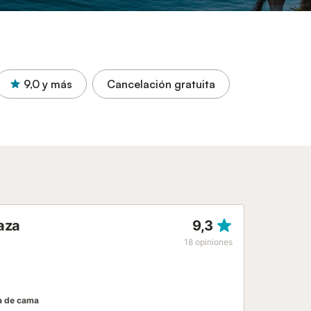
9,0
y más
Cancelación gratuita
aza
9,3
18
opiniones
a de cama