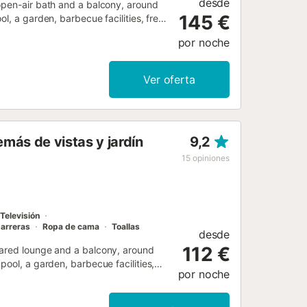
desde
open-air bath and a balcony, around
145 €
l, a garden, barbecue facilities, free
por noche
Ver oferta
más de vistas y jardín
9,2
15
opiniones
Televisión
barreras
Ropa de cama
Toallas
desde
112 €
hared lounge and a balcony, around
ool, a garden, barbecue facilities,
por noche