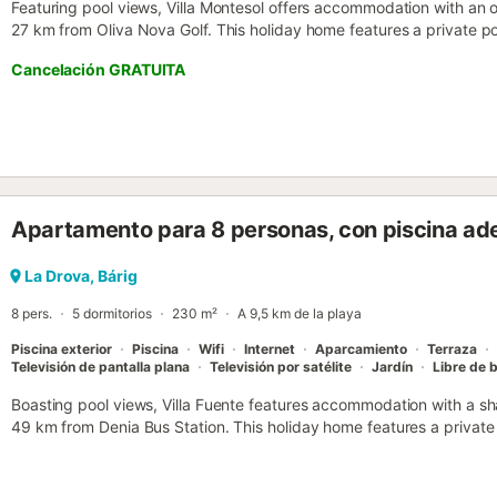
Featuring pool views, Villa Montesol offers accommodation with an 
27 km from Oliva Nova Golf. This holiday home features a private poo
WiFi and free private parking....
Cancelación GRATUITA
Apartamento para 8 personas, con piscina ade
La Drova, Bárig
8 pers.
5 dormitorios
230 m²
A 9,5 km de la playa
Piscina exterior
Piscina
Wifi
Internet
Aparcamiento
Terraza
Televisión de pantalla plana
Televisión por satélite
Jardín
Libre de 
Boasting pool views, Villa Fuente features accommodation with a s
49 km from Denia Bus Station. This holiday home features a private p
free WiFi and free private parking....