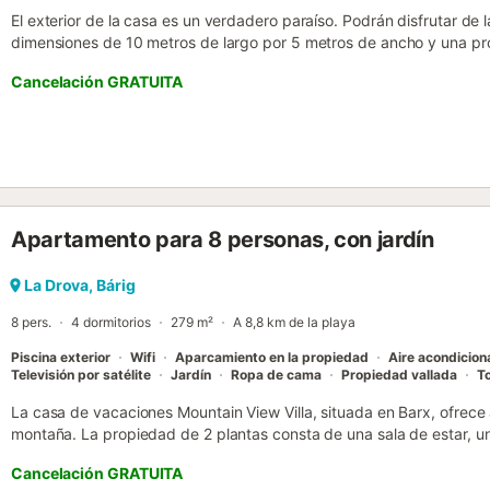
El exterior de la casa es un verdadero paraíso. Podrán disfrutar de 
dimensiones de 10 metros de largo por 5 metros de ancho y una pro
metros. Es perfecta para los días calurosos y si no pueden refresca
Cancelación GRATUITA
mayor comodidad. Relájense en la terraza disfrutando de una barb
casa se encuentra en una zona elevada como si fuera un primer pi
mediante escaleras. En el interior encontrarán una sala de estar qu
Smart TV, proporcionando un espacio confortable para relajarse y 
pueden descansar en el sofá-cama doble que hay en la sala. El come
de inducción está completamente equipada. También hay lavadora, 
Además, tiene tres dormitorios: el dormitorio principal con una ca
Apartamento para 8 personas, con jardín
individuales y el tercero también con una cama doble. Todos ellos t
calurosas. Además, hay un baño completo con ducha y un aseo. Si
proporcionarles una cuna y una trona. Barx es un pintoresco situado
La Drova, Bárig
a solo 13km de la famosa Playa de Gandía. Rodeado por el hermoso
8 pers.
4 dormitorios
279 m²
A 8,8 km de la playa
Corber...
Piscina exterior
Wifi
Aparcamiento en la propiedad
Aire acondicio
Televisión por satélite
Jardín
Ropa de cama
Propiedad vallada
To
La casa de vacaciones Mountain View Villa, situada en Barx, ofrece 
montaña. La propiedad de 2 plantas consta de una sala de estar, u
dormitorios y 2 baños, así como un aseo adicional, por lo que tien
Cancelación GRATUITA
servicios adicionales incluyen Wi-Fi de alta velocidad (apto para v