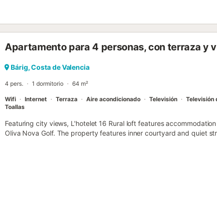
Apartamento para 4 personas, con terraza y v
Bárig, Costa de Valencia
4 pers.
1 dormitorio
64 m²
Wifi
Internet
Terraza
Aire acondicionado
Televisión
Televisión 
Toallas
Featuring city views, L'hotelet 16 Rural loft features accommodatio
Oliva Nova Golf. The property features inner courtyard and quiet st
Golf....