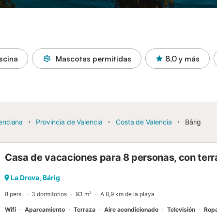
scina
Mascotas permitidas
8,0
y más
enciana
Provincia de Valencia
Costa de Valencia
Bárig
Casa de vacaciones para 8 personas, con terr
La Drova, Bárig
8 pers.
3 dormitorios
93 m²
A 8,9 km de la playa
Wifi
Aparcamiento
Terraza
Aire acondicionado
Televisión
Rop