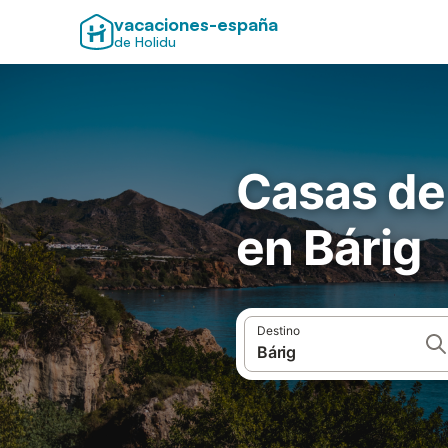
vacaciones-españa
de Holidu
Casas de
en Bárig
Destino