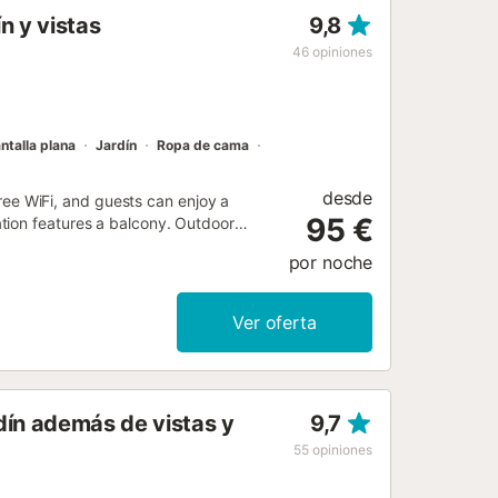
es podemos encontrar lugares
n y vistas
9,8
ecomendable visitar “La Nevera”
as casas de La Drova y sus “Basses”,
46
opiniones
onestirs es un itinerario turístico
o 5 antiguos conventos o monasteri...
ntalla plana
Jardín
Ropa de cama
desde
 free WiFi, and guests can enjoy a
95 €
tion features a balcony. Outdoor
por noche
Ver oferta
dín además de vistas y
9,7
55
opiniones