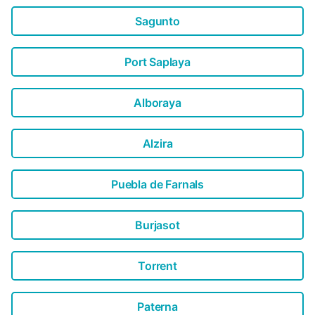
mientras que la playa se sitúa a 8 km. Hay rutas de
senderismo en las proximidades y una zona canina a 1
Sagunto
km....
Port Saplaya
Alboraya
Alzira
Puebla de Farnals
Burjasot
Torrent
Paterna