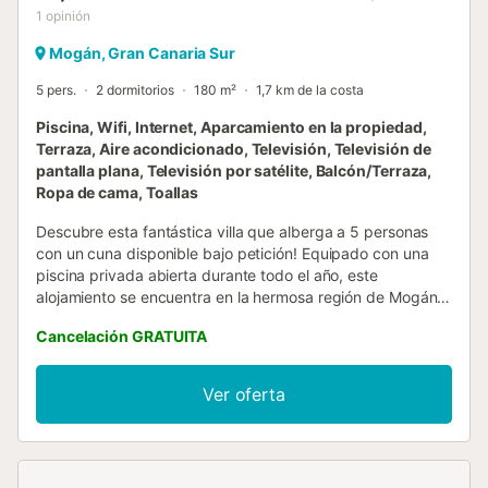
1
opinión
Mogán, Gran Canaria Sur
5 pers.
2 dormitorios
180 m²
1,7 km de la costa
Piscina, Wifi, Internet, Aparcamiento en la propiedad,
Terraza, Aire acondicionado, Televisión, Televisión de
pantalla plana, Televisión por satélite, Balcón/Terraza,
Ropa de cama, Toallas
Descubre esta fantástica villa que alberga a 5 personas
con un cuna disponible bajo petición! Equipado con una
piscina privada abierta durante todo el año, este
alojamiento se encuentra en la hermosa región de Mogán,
fusionando confort con impresionantes vistas a la montaña
Cancelación GRATUITA
y la ciudad. • Piscina privada abierta todo el año. •
Impresionantes vistas a la montaña y la ciudad. • Acepta
mascotas y cuna disponible bajo petición. Exterior : La villa
Ver oferta
cuenta con un encantador espacio exterior, con piscina
privada abierta del 01 de enero al 31 de diciembre, ideal
para refrescarse bajo el sol canario. Disfruta de una
terraza equipada con tumbonas y una barbacoa para días