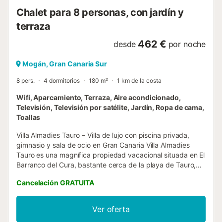
exterior es...
Chalet para 8 personas, con jardín y
terraza
462 €
desde
por noche
Mogán, Gran Canaria Sur
8 pers.
4 dormitorios
180 m²
1 km de la costa
Wifi, Aparcamiento, Terraza, Aire acondicionado,
Televisión, Televisión por satélite, Jardín, Ropa de cama,
Toallas
Villa Almadies Tauro – Villa de lujo con piscina privada,
gimnasio y sala de ocio en Gran Canaria Villa Almadies
Tauro es una magnífica propiedad vacacional situada en El
Barranco del Cura, bastante cerca de la playa de Tauro,
en el sur de Gran Canaria. Con capacidad para 8
Cancelación GRATUITA
huéspedes, esta elegante villa ofrece piscina privada,
varias terrazas, zona de barbacoa y un sótano de ocio con
gimnasio y mesa de ping pong. Rodeada de absoluta
Ver oferta
tranquilidad, es la opción perfecta para familias o grupos