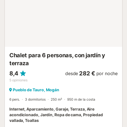
senderismo, o simplemente relajándose con sesiones de
yoga, masajes y paseos rodeados de naturaleza. La villa
está distribuida en una sola planta y consta de una amplia
cocina abierta totalmente equipada y una zona de
estar/comedor amplia y luminosa, conectada a través de
grandes puertas correderas de cristal a terrazas cubiertas
con zonas de estar y comedor al aire libre, y 3 maravillosas
suites independientes, cada una con su propio baño
completo priv...
Chalet para 6 personas, con jardín y
terraza
8,4
282 €
desde
por noche
5
opiniones
Pueblo de Tauro, Mogán
6 pers.
3 dormitorios
250 m²
950 m de la costa
Internet, Aparcamiento, Garaje, Terraza, Aire
acondicionado, Jardín, Ropa de cama, Propiedad
vallada, Toallas