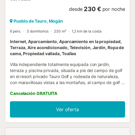
230 €
desde
por noche
Pueblo de Tauro, Mogán
6 pers.
3 dormitorios
230 m²
1,2 km de la costa
Internet, Aparcamiento, Aparcamiento en la propiedad,
Terraza, Aire acondicionado, Televisión, Jardín, Ropa de
cama, Propiedad vallada, Toallas
Villa independiente totalmente equipada con jardín,
terraza y piscina privada, situada a pie del campo de golf
en el resort privado Tauro Golf y rodeada de naturaleza,
con maravillosas vistas a las montañas, al campo de golf y
al mar, y con todos los servicios disponibles para unas
Cancelación GRATUITA
vacaciones perfectas en el suroeste de Gran Canaria,
declarado uno de los mejores climas del mundo. Villa
independiente totalmente equipada con jardín, terraza y
Ver oferta
piscina privada, situada a pie del campo de golf en el
resort privado Tauro Golf y rodeada de naturaleza, con
maravillosas vistas a las montañas, al campo de golf y al
mar, y con todos los servicios disponibles para unas