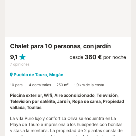
la playa más cercana, la Playa de Mogán, en 10 minutos
en coche o 5,4 km. La localidad costera también cuenta
con un puerto, una farmacia y varias cafeterías, bares y
restaurantes. El aeropuerto está a 40 minutos en coche o
54 km. Hay plazas de aparcamiento disponibles en la
propiedad. No se admiten mascotas. Interior sin
escalones. La ropa de cama y las toallas están ...
Chalet para 10 personas, con jardín
9,1
360 €
desde
por noche
7
opiniones
Pueblo de Tauro, Mogán
10 pers.
4 dormitorios
250 m²
1,9 km de la costa
Piscina exterior, Wifi, Aire acondicionado, Televisión,
Televisión por satélite, Jardín, Ropa de cama, Propiedad
vallada, Toallas
La villa Puro lujo y confort La Oliva se encuentra en La
Playa de Tauro e impresiona a los huéspedes con bonitas
vistas a la montaña. La propiedad de 2 plantas consta de