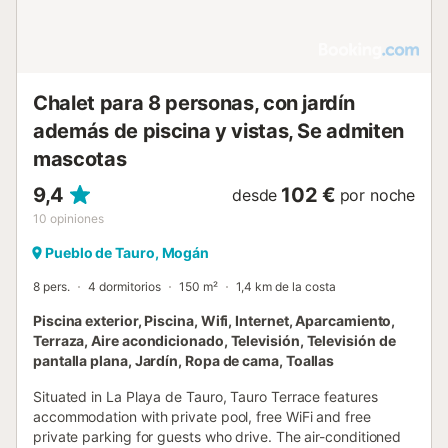
garantizar el máximo descanso en cualquier época del
año. En el interior encontrarás espacios amplios y bien
distribuidos, con dos zonas de estar y una gran cocina
totalmente equipada, perfecta para compartir moment...
Chalet para 8 personas, con jardín
además de piscina y vistas, Se admiten
mascotas
9,4
102 €
desde
por noche
10
opiniones
Pueblo de Tauro, Mogán
8 pers.
4 dormitorios
150 m²
1,4 km de la costa
Piscina exterior, Piscina, Wifi, Internet, Aparcamiento,
Terraza, Aire acondicionado, Televisión, Televisión de
pantalla plana, Jardín, Ropa de cama, Toallas
Situated in La Playa de Tauro, Tauro Terrace features
accommodation with private pool, free WiFi and free
private parking for guests who drive. The air-conditioned