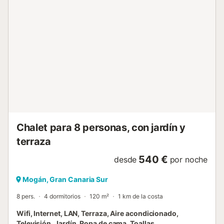
en Tauro, una zona en la soleada costa suroeste de Gran
Canaria, es un refugio de tranquilidad junto a un campo de
golf y hermosas playas. Ideal para disfrutar de la
naturaleza y el relax, pero a pocos minutos de la animada
vida nocturna y servicios de Puerto Rico y Amadores.
Nuestro equipo está a su disposición para resolver
cualquier problema o duda que pueda tener durante su
estancia. Recomendaciones locales, reservas de taxis, etc.
IMPORTANTE: Antes de la llegada, es obligatorio para
todos los huéspedes (todas las edades) registrarse a
través del enlace que proporcionamos. Importan...
Chalet para 8 personas, con jardín y
terraza
540 €
desde
por noche
Mogán, Gran Canaria Sur
8 pers.
4 dormitorios
120 m²
1 km de la costa
Wifi, Internet, LAN, Terraza, Aire acondicionado,
Televisión, Jardín, Ropa de cama, Toallas