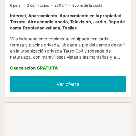
6 pers.
3 dormitorios
230 m²
850 m de la costa
Internet, Aparcamiento, Aparcamiento en la propiedad,
Terraza, Aire acondicionado, Televisión, Jardín, Ropa de
cama, Propiedad vallada, Toallas
Villa independiente totalmente equipada con jardín,
terraza y piscina privada, ubicada a pie del campo de golf
en la urbanización privada Tauro Golf y rodeada de
naturaleza, con maravillosas vistas a las montañas y al
campo de golf, y con todos los servicios disponibles para
Cancelación GRATUITA
unas vacaciones perfectas en la costa suroeste de Gran
Canaria, declarada uno de los mejores climas del mundo.
Situada en una de las mejores zonas de la isla, con 3
Ver oferta
maravillosos campos de golf, y a poca distancia a pie de
las playas de Tauro y Amadores, goza de unas vistas
espectaculares al campo de golf y al mar. Rodeada de
naturaleza, silencio y tranquilidad, permite una estancia
relajada en la zona de la isla con el mejor clima, muy cerca
de las principales atracciones turísticas de Puerto Rico y
Mogán, pero sin el ruido de sus calles y zonas comerciales.
Es perfecta para pasar unas vacaciones disfrutando de
actividades deportivas como el golf, ciclismo o