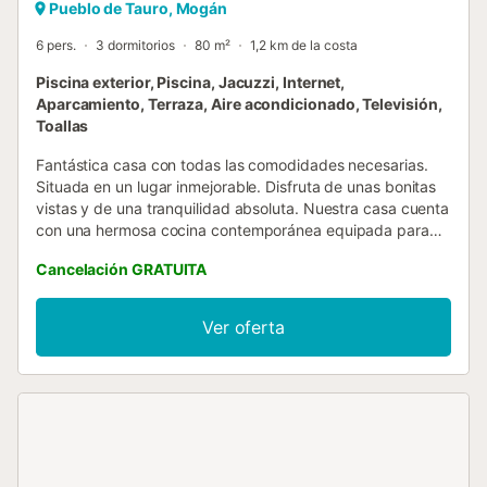
Pueblo de Tauro, Mogán
6 pers.
3 dormitorios
80 m²
1,2 km de la costa
Piscina exterior, Piscina, Jacuzzi, Internet,
Aparcamiento, Terraza, Aire acondicionado, Televisión,
Toallas
Fantástica casa con todas las comodidades necesarias.
Situada en un lugar inmejorable. Disfruta de unas bonitas
vistas y de una tranquilidad absoluta. Nuestra casa cuenta
con una hermosa cocina contemporánea equipada para
que puedas cocinar cuando y como quieras. Dispondrás
Cancelación GRATUITA
de horno, microondas, placa de cocción e incluso
lavadora. En nuestras habitaciones encontrarás lo que
buscas, todas son perfectas para disfrutar del descanso,
Ver oferta
el bienestar y la desconexión. Totalmente equipado y
amueblado, además de contar con buena iluminación.
Dispone de una terraza bastante amplia y cómoda para
que disfrutes de los maravillosos paisajes que se
encuentran en las Islas Canarias. Siéntate en nuestra
terraza y tómate una copa disfrutando de la calma del
atardecer con increíbles vistas al campo de golf. Situada