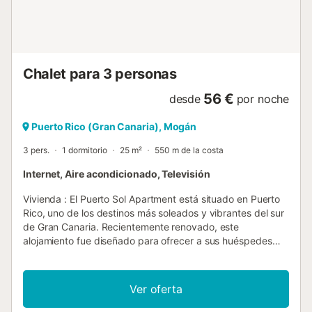
garantizar el máximo descanso en cualquier época del
año. En el interior encontrarás espacios amplios y bien
distribuidos, con dos zonas de estar y una gran cocina
totalmente equipada, perfecta para compartir moment...
Chalet para 3 personas
56 €
desde
por noche
Puerto Rico (Gran Canaria), Mogán
3 pers.
1 dormitorio
25 m²
550 m de la costa
Internet, Aire acondicionado, Televisión
Vivienda : El Puerto Sol Apartment está situado en Puerto
Rico, uno de los destinos más soleados y vibrantes del sur
de Gran Canaria. Recientemente renovado, este
alojamiento fue diseñado para ofrecer a sus huéspedes
una experiencia confortable y relajante, con todos los
detalles necesarios para disfrutar de unas vacaciones
inolvidables. Cuenta con un salón con cocina integrada,
Ver oferta
decorado en un estilo moderno y funcional. La cocina está
equipada con lo esencial para preparar sus platos