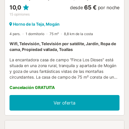
10,0
65 €
desde
por noche
15
opiniones
Horno de la Teja, Mogán
4 pers.
1 dormitorio
75 m²
8,8 km de la costa
Wifi, Televisión, Televisión por satélite, Jardín, Ropa de
cama, Propiedad vallada, Toallas
La encantadora casa de campo "Finca Los Dioses" está
situada en una zona rural, tranquila y apartada de Mogán
y goza de unas fantásticas vistas de las montañas
circundantes. La casa de campo de 75 m² consta de un
salón, una cocina bien equipada (con encimera de gas), 1
Cancelación GRATUITA
dormitorio y 1 baño (con ducha), por lo que tiene
capacidad para 4 personas. El salón tiene una escalera de
caracol que conduce a la zona de dormitorio con una
Ver oferta
cama doble y una puerta de cristal que da al balcón. Los
servicios adicionales incluyen un ventilador, una lavadora,
Wi-Fi, una chimenea con leña, así como una televisión.
También hay disponible una cuna y una trona. Lo más
destacado de este alojamiento es su zona exterior privada