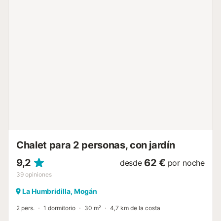
Canaria, declarado uno de los mejores climas del mundo.
Ubicada en una de las mejores zonas de la isla, con 3
maravillosos campos de golf y a poca distancia a pie de
las playas de Tauro y Amadores, tiene unas vistas
maravillosas al campo de golf y al mar. Rodeada de
naturaleza, silencio y tranquilidad, permite una estancia
relajada en la zona de la isla con el mejor clima, muy cerca
de las principales atracciones turísticas de Puerto Rico y
Mogán, pero sin el ruido de sus calles y zonas comerciales.
Es perfecta para pasar unas vacaciones disfrutando de
actividades deportivas como golf, ciclismo o senderismo, o
simplemente relajándose con sesiones de yoga, masajes y
paseos rod...
Chalet para 2 personas, con jardín
9,2
62 €
desde
por noche
39
opiniones
La Humbridilla, Mogán
2 pers.
1 dormitorio
30 m²
4,7 km de la costa