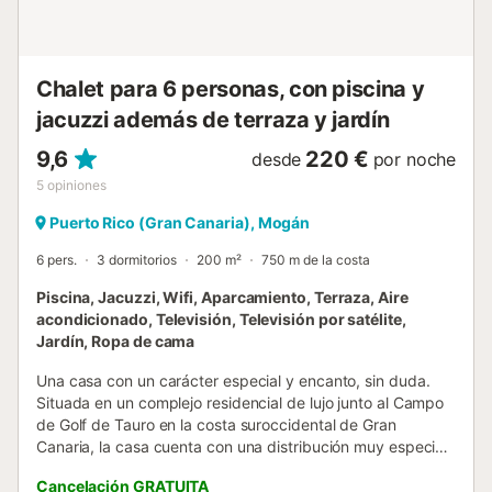
descansar y comer, y 3 maravillosas suites
independientes, cada una con su propio baño completo
privado. La villa cuenta con una zona de jacuzzi interior ...
Chalet para 6 personas, con piscina y
jacuzzi además de terraza y jardín
9,6
220 €
desde
por noche
5
opiniones
Puerto Rico (Gran Canaria), Mogán
6 pers.
3 dormitorios
200 m²
750 m de la costa
Piscina, Jacuzzi, Wifi, Aparcamiento, Terraza, Aire
acondicionado, Televisión, Televisión por satélite,
Jardín, Ropa de cama
Una casa con un carácter especial y encanto, sin duda.
Situada en un complejo residencial de lujo junto al Campo
de Golf de Tauro en la costa suroccidental de Gran
Canaria, la casa cuenta con una distribución muy especial.
Dispone de tres habitaciones grandes e independientes,
Cancelación GRATUITA
cada una con su propio baño completo con ducha. El