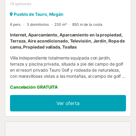
19
opiniones
Pueblo de Tauro, Mogán
6 pers.
3 dormitorios
230 m²
850 m de la costa
Internet, Aparcamiento, Aparcamiento en la propiedad,
Terraza, Aire acondicionado, Televisión, Jardín, Ropa de
cama, Propiedad vallada, Toallas
Villa independiente totalmente equipada con jardín,
terraza y piscina privada, situada a pie del campo de golf
en el resort privado Tauro Golf y rodeada de naturaleza,
con maravillosas vistas a las montañas, al campo de golf y
al mar, y con todos los servicios disponibles para unas
Cancelación GRATUITA
vacaciones perfectas en el suroeste de Gran Canaria,
declarado uno de los mejores climas del mundo. Villa
independiente totalmente equipada con jardín, terraza y
Ver oferta
piscina privada, situada a pie del campo de golf en el
resort privado Tauro Golf y rodeada de naturaleza, con
maravillosas vistas a las montañas, al campo de golf y al
mar, y con todos los servicios disponibles para unas
vacaciones perfectas en la costa suroeste de Gran