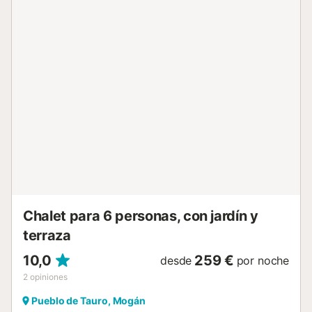
con jardín, terraza descubierta, terraza cubierta, balcón y
barbacoa. La terraza cubierta está amueblada con una
mesa, sillas y un banco. La terraza descubierta también
dispone de una mesa con sillas y el balcón está
amueblado con cómodas tumbonas. En el jardín
encontrará una hamaca para relajarse. Como la propiedad
no tiene vecinos, podrá disfrutar plenamente de unas
vacaciones tranquilas y apacibles. El lugar perfecto para
reponer fuerzas en plena naturaleza. Distancia a pie/en
coche al restaurante más cercano: 631m. Distancia a
pie/en coche a la cafetería más cercana: 1,06km. Distancia
a pie/en coche al bar más cercano: 631m. Distancia a
pie/en coche al supermercado más cercan...
Chalet para 6 personas, con jardín y
terraza
10,0
259 €
desde
por noche
2
opiniones
Pueblo de Tauro, Mogán