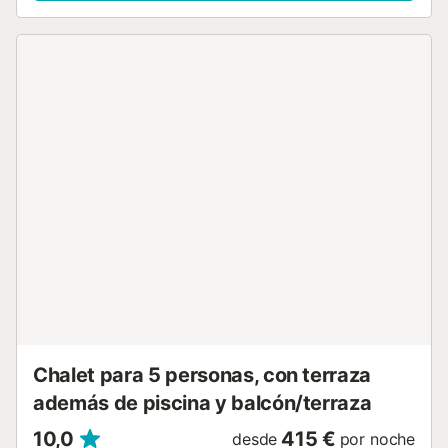
que buscan confort y privacidad. Características
principales Capacidad para hasta 8 huéspedes Piscina
privada climatizable con solárium y tumbonas Amplio salón
de planta abierta con Smart TV, sofá y acceso a la terraza
Cocina totalmente equipada con barra de desayuno,
horno, microondas, cafetera, nevera y hervidor Comedor
exterior con barbacoa argentina de carbón 4 dormitorios:
suite principal con vestidor y baño en suite; dormitorio
doble con dos camas en la planta principal; y 2 dormitorios
adicionales en el nivel inferior Distribución especial: los 2
dormitorios de la planta inferior comparten un baño y
están comunicados por el interior, cada uno con su propio
acceso exterior – ideal para familias numerosas. La casa
está dividida en dos plantas independientes que no están
conectadas internamente. El acceso a los dormitorios de la
planta baja solo es posible a través de una escalera exter...
Chalet para 5 personas, con terraza
además de piscina y balcón/terraza
10,0
415 €
desde
por noche