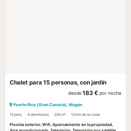
vacaciones perfectas en la costa suroeste de Gran
Canaria, declarado uno de los mejores climas del mundo.
Ubicada en una de las mejores zonas de la isla, con 3
maravillosos campos de golf y a poca distancia a pie de
las playas de Tauro y Amadores, tiene unas vistas
maravillosas al campo de golf y al mar. Rodeada de
naturaleza, silencio y tranquilidad, permite una estancia
relajada en la zona de la isla con el mejor clima, muy cerca
de las principales atracciones turísticas de Puerto Rico y
Mogán, pero sin el ruido de sus calles y zonas comerciales.
Es perfecta para pasar unas vacaciones disfrutando de
actividades deportivas como golf, ciclismo o senderismo, o
simplemente relajándose con sesiones de yoga, masajes y
paseos rod...
Chalet para 15 personas, con jardín
183 €
desde
por noche
Puerto Rico (Gran Canaria), Mogán
15 pers.
4 dormitorios
236 m²
1,6 km de la costa
Piscina exterior, Wifi, Aparcamiento en la propiedad,
Aire acondicionado, Televisión, Televisión por satélite,