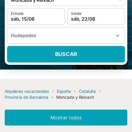
Moncada y Reixach
Entrada
Salida
sáb, 15/08
sáb, 22/08
Huéspedes
BUSCAR
Alquileres vacacionales
España
Cataluña
Provincia de Barcelona
Moncada y Reixach
Mostrar todos