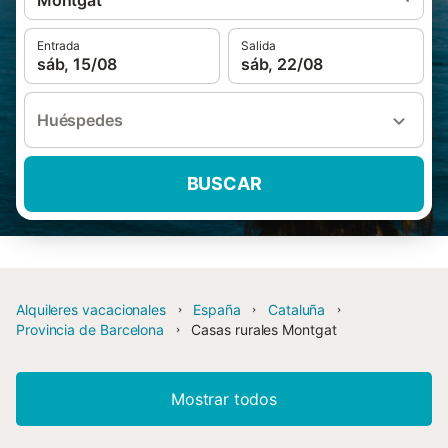
Montgat
Entrada
Salida
sáb, 15/08
sáb, 22/08
Huéspedes
BUSCAR
Alquileres vacacionales
España
Cataluña
Provincia de Barcelona
Casas rurales Montgat
Mostrar todos