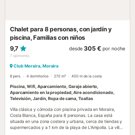
WC. 2 cuartos de baño con ducha y WC). - Toallas para la
playa/piscina Pagos 15,00 € por persona...
Chalet para 8 personas, con jardín y
piscina, Familias con niños
9,7
305 €
desde
por noche
7
opiniones
Club Moraira, Moraira
8 pers.
4 dormitorios
270 m²
400 m de la costa
Piscina, Wifi, Aparcamiento, Garaje abierto,
Aparcamiento en la propiedad, Aire acondicionado,
Televisión, Jardín, Ropa de cama, Toallas
Villa clásica y cómoda con piscina privada en Moraira,
Costa Blanca, España para 8 personas. La casa está
situada en una zona costera y urbana, cerca de tiendas y
supermercados y a 1 km de la playa de L'Ampolla. La villa
cuenta con 4 dormitorios y 3 baños, distribuidos en 2