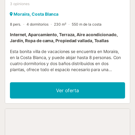
3
opiniones
Moraira, Costa Blanca
8 pers.
4 dormitorios
230 m²
550 m de la costa
Internet, Aparcamiento, Terraza, Aire acondicionado,
Jardín, Ropa de cama, Propiedad vallada, Toallas
Esta bonita villa de vacaciones se encuentra en Moraira,
en la Costa Blanca, y puede alojar hasta 8 personas. Con
cuatro dormitorios y dos baños distribuidos en dos
plantas, ofrece todo el espacio necesario para una
estancia cómoda y relajante. En el interior, la planta baja
cuenta con un amplio salón-comedor con televisión por
satélite y terrestre, una cocina independiente totalmente
Ver oferta
equipada con vitrocerámica y lavavajillas, y acceso a una
terraza cubierta y a la piscina. También hay dos
dormitorios con dos camas individuales cada uno, un
dormitorio con cama de matrimonio y un baño
independiente con bañera. En la planta alta, hay otro
dormitorio con cama de matrimonio y un baño en suite con
bañera y acceso a un solárium. La Villa tiene aire