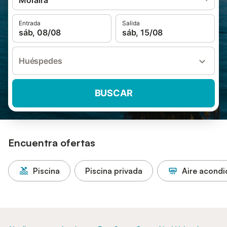
Moraira
Entrada
Salida
sáb, 08/08
sáb, 15/08
Huéspedes
BUSCAR
Encuentra ofertas
Piscina
Piscina privada
Aire acond