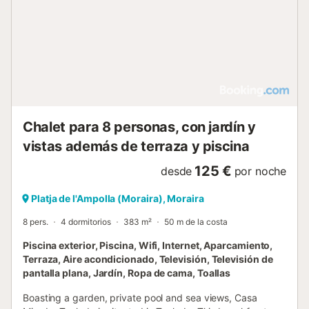
con familia o amigos. Interior de la villa de lujo * villa de lujo
grande de 2 plantas * salón de estar con aire
acondicionado y televisión * salón de estar adicional *
chimenea en el salón (leña) * balcón * 2 dormitorios y 2
cuartos de baño * antena satélite y televisión cable (TDT)
* lavadero con lavadoraCocina * cocina con cocina
eléctrica, horno eléctrico, microondas, lavavajillas,
refrigerador-congelador, cafetera y tostadorDormitorios y
baños * dormitorio con cama doble, aire acondicionado y
Chalet para 8 personas, con jardín y
baño en suite * dormitorio con 2 camas individuales y aire
vistas además de terraza y piscina
acondicionado * cuarto de baño en suite con bañera *
cuarto de baño con bañeraExterior de la villa de lujo *
125 €
desde
por noche
parcela grande y vallada * piscina privada de forma ...
Platja de l'Ampolla (Moraira), Moraira
8 pers.
4 dormitorios
383 m²
50 m de la costa
Piscina exterior, Piscina, Wifi, Internet, Aparcamiento,
Terraza, Aire acondicionado, Televisión, Televisión de
pantalla plana, Jardín, Ropa de cama, Toallas
Boasting a garden, private pool and sea views, Casa