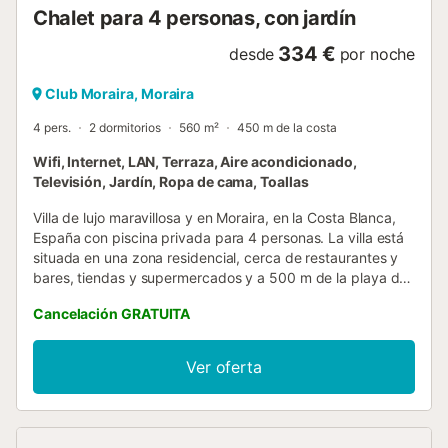
Chalet para 4 personas, con jardín
334 €
desde
por noche
Club Moraira, Moraira
4 pers.
2 dormitorios
560 m²
450 m de la costa
Wifi, Internet, LAN, Terraza, Aire acondicionado,
Televisión, Jardín, Ropa de cama, Toallas
Villa de lujo maravillosa y en Moraira, en la Costa Blanca,
España con piscina privada para 4 personas. La villa está
situada en una zona residencial, cerca de restaurantes y
bares, tiendas y supermercados y a 500 m de la playa de
Playa Ampolla. La villa tiene 2 dormitorios y 2 cuartos de
Cancelación GRATUITA
baño, distribuidos en 2 plantas. El alojamiento ofrece
privacidad, un jardín maravilloso con césped y árboles,
una piscina maravillosa y unas bonitas vistas al valle. El
Ver oferta
confort y la cercanía de la playa, sitios para salir,
actividades deportivas, zonas de entretenimiento y
lugares para ir de compras hacen de esta villa de lujo un
alojamiento ideal para pasar sus vacaciones en España