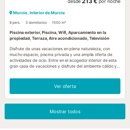
213 €
desde
por noche
Murcia , Interior de Murcia
8 pers.
3 dormitorios
1000 m²
Piscina exterior, Piscina, Wifi, Aparcamiento en la
propiedad, Terraza, Aire acondicionado, Televisión
Disfrute de unas vacaciones en plena naturaleza, con
mucho espacio, piscina privada y una amplia oferta de
actividades de ocio. Entre en el acogedor interior de esta
gran casa de vacaciones y disfrute del ambiente cálido y
acogedor. El salón con chimenea y amplia zona de sofás
ofrece un refugio acogedor para las horas de relax.
Termine aquí el día tranquilamente o pasen tiempo juntos
Ver oferta
frente al televisor. Prepare sus comidas en la moderna
cocina, tome asiento en la mesa de comedor o en la
encimera de la cocina y disfrute de momentos sociables
en un ambiente elegante. Pase su tiempo en la amplia
Mostrar todos
zona exterior y descubra numerosas actividades de ocio.
La gran piscina le invita a darse un refrescante chapuzón
y está rodeada por una soleada terraza de madera.
Relájese en las tumbonas o disfrute de las veladas al aire