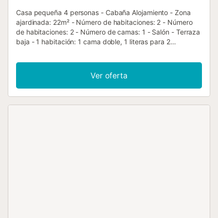
Casa pequeña 4 personas - Cabaña Alojamiento - Zona
ajardinada: 22m² - Número de habitaciones: 2 - Número
de habitaciones: 2 - Número de camas: 1 - Salón - Terraza
baja - 1 habitación: 1 cama doble, 1 literas para 2
personas, Televisión, Calefacción - Vista de la montaña
Ubicado entre dos parques naturales, este camping ofrece
un entorno natural a solo 30 minutos de la playa y a 60 km
Ver oferta
de Valencia. Bajo el sol español, podrás disfrutar de una
piscina exterior ajardinada y sombreada, o refrescarte
junto a la cascada natural cercana.Durante Semana Santa
y el verano, se organizan variadas actividades familiares
durante el día. Los amantes del ciclismo y el senderismo
valorarán el acceso directo a la vía verde y a los muchos
senderos de la zona.El camping cuenta con una sala de
ocio con televisión y Wi-Fi gratuito, así como una cafetería
cerca de una amplia zona de juegos. Además, hay un
supermercado en el recinto con amplios horarios para tu
comodidad....