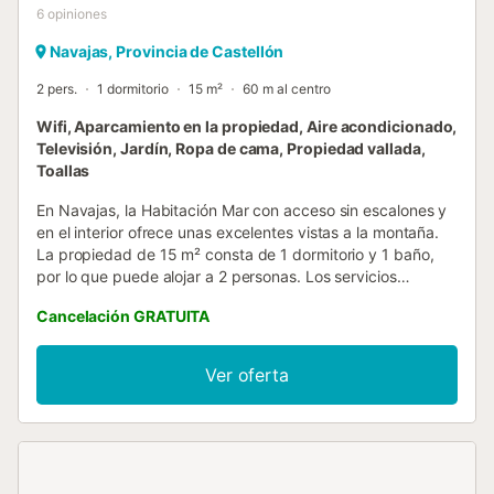
6
opiniones
Navajas, Provincia de Castellón
2 pers.
1 dormitorio
15 m²
60 m al centro
Wifi, Aparcamiento en la propiedad, Aire acondicionado,
Televisión, Jardín, Ropa de cama, Propiedad vallada,
Toallas
En Navajas, la Habitación Mar con acceso sin escalones y
en el interior ofrece unas excelentes vistas a la montaña.
La propiedad de 15 m² consta de 1 dormitorio y 1 baño,
por lo que puede alojar a 2 personas. Los servicios
adicionales incluyen Wi-Fi de alta velocidad (apto para
Cancelación GRATUITA
videollamadas) con un espacio de trabajo dedicado para
la oficina en casa, una smart TV con servicios de
streaming, aire acondicionado, así como un ventilador.
Ver oferta
También hay una cuna y una trona disponibles. Los
huéspedes de este alojamiento y desayuno disfrutan de
acceso a un amplio jardín compartido, perfecto para pasar
las mañanas al aire libre. Además, el establecimiento
ofrece acceso gratuito a la piscina municipal en julio y