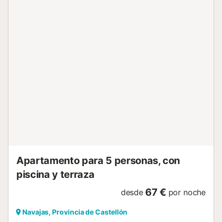
viajeros activos. Opciones de alojamiento: Modernos
bungalows de madera con aire acondicionado,
calefacción, baño privado y cocina completamente
equipada Amplias parcelas para tiendas de campaña,
caravanas y autocaravanas, algunas con vistas
panorámicas Servicios en el camping: Piscina exterior (de
junio a septiembre) Restaurante y bar con cocina local
Baños modernos y limpios Zona de juegos para niños Wi-Fi
gratuito Áreas aptas para mascotas disponibles El
camping está abierto todo el año, ofreciendo una
combinación perfecta de comodidad, tranquilidad y un
entorno natural. Interior Vive la experiencia del glamping
en nuestra Cabaña Glamping, ideal para hasta 4 personas.
Una estancia acogedora que combina el aire libre con todo
lo necesario para una escapada confortable. Interior:...
Apartamento para 5 personas, con
piscina y terraza
67 €
desde
por noche
Navajas, Provincia de Castellón