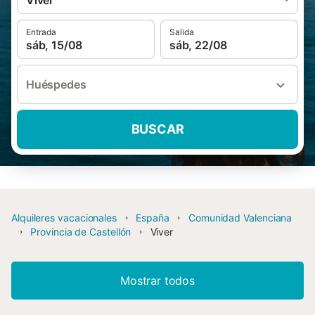
Viver
Entrada
Salida
sáb, 15/08
sáb, 22/08
Huéspedes
BUSCAR
Alquileres vacacionales
España
Comunidad Valenciana
Provincia de Castellón
Viver
Mostrar todos