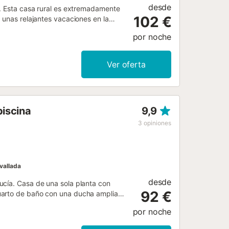
desde
a. Esta casa rural es extremadamente
102 €
 unas relajantes vacaciones en la
se en los tres dormitorios
por noche
cionado. Uno de ellos cuenta con una
ales. También encontrarás un cuarto
menea que comparte espacio con la
Ver oferta
adero paraíso. El enorme jardín acoge
un alto seto que proporciona total
de los cálidos rayos del sol andaluz.
rás cocinar deliciosos manjares, para
piscina
9,9
3
opiniones
vallada
desde
ucía. Casa de una sola planta con
92 €
uarto de baño con una ducha amplia,
cón, con patio interior, nada más
por noche
alle y de la sierra. Experiencia que
nto a ello y en una terraza más