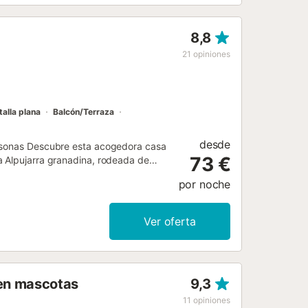
una estupenda piscina privada rodeada
l y desconectar en un entorno natural
8,8
21
opiniones
talla plana
Balcón/Terraza
desde
ersonas Descubre esta acogedora casa
73 €
a Alpujarra granadina, rodeada de
e invita al descanso y la desconexión.
por noche
 personas, dispone de 2 dormitorios
n confortable salón con chimenea,
a cocina totalmente equipada y un
Ver oferta
rche cubierto y una práctica zona de
bles en plena naturaleza. Un
 encanto rural, a pocos minutos del
ten mascotas
9,3
11
opiniones