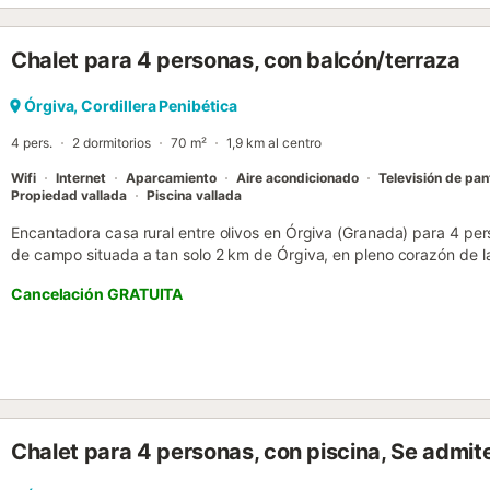
zona de barbacoa, ideal para disfrutar de comidas al aire libre, y 
de una amplia zona ajardinada, perfecta para relajarse, tomar el so
Chalet para 4 personas, con balcón/terraza
privilegiado....
Órgiva, Cordillera Penibética
4 pers.
2 dormitorios
70 m²
1,9 km al centro
Wifi
Internet
Aparcamiento
Aire acondicionado
Televisión de pan
Propiedad vallada
Piscina vallada
Encantadora casa rural entre olivos en Órgiva (Granada) para 4 p
de campo situada a tan solo 2 km de Órgiva, en pleno corazón de l
olivos centenarios y árboles frutales, en un entorno natural único qu
Cancelación GRATUITA
La vivienda, distribuida en una sola planta y perfecta para hasta 4
(uno con cama de matrimonio y otro con dos camas individuales), u
ideal para crear un ambiente cálido en cualquier época del año, un
baño completo. En el exterior, podrás disfrutar de un agradable po
barbacoa, perfectos para comidas al aire libre y momentos inolvida
alojamiento ideal para quienes buscan tranquilidad, privacidad y el
centro de Órgiva....
Chalet para 4 personas, con piscina, Se admi