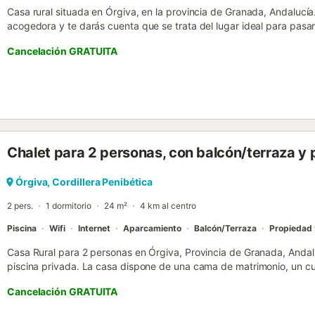
Casa rural situada en Órgiva, en la provincia de Granada, Andalucí
acogedora y te darás cuenta que se trata del lugar ideal para pasar
Alpujarra granadina. Los huéspedes de esta casa rural pueden alojar
Cancelación GRATUITA
proporcionados, dos de los cuales también disponen de aire acondi
cama doble, mientras los otros dos cuentan con dos camas individu
de baño con plato de ducha y un acogedor salón comedor con chi
cocina americana totalmente equipada. La zona exterior es un verd
una piscina privada vallada, una ducha exterior y está rodeado por 
privacidad. Hay tumbonas para tomar el sol y olivos para repararse 
Además, tendrás a disposición una barbacoa cubierta en la que pod
Chalet para 2 personas, con balcón/terraza y 
degustar en el comedor al aire libre....
Órgiva, Cordillera Penibética
2 pers.
1 dormitorio
24 m²
4 km al centro
Piscina
Wifi
Internet
Aparcamiento
Balcón/Terraza
Propiedad 
Casa Rural para 2 personas en Órgiva, Provincia de Granada, Andal
piscina privada. La casa dispone de una cama de matrimonio, un c
y una cocina completamente equipada. También hay un pequeño bal
Cancelación GRATUITA
entrar, que nos ofrece una vista panorámica a través del jardín, del v
inmediatamente nos confirma haber llegado a un muy grato lugar. Ju