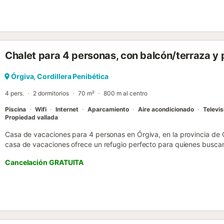
abajo se encuentra la piscina y una barbacoa para poder disfrutar d
piscina tiene opción de ser climatizada por medio de una bomba d
meses incluidos, a una temperatura máxima de 25-27ºC, dependiend
gatos presentes en los alrededores de la casa....
Chalet para 4 personas, con balcón/terraza y 
Órgiva, Cordillera Penibética
4 pers.
2 dormitorios
70 m²
800 m al centro
Piscina
Wifi
Internet
Aparcamiento
Aire acondicionado
Televis
Propiedad vallada
Casa de vacaciones para 4 personas en Órgiva, en la provincia de
casa de vacaciones ofrece un refugio perfecto para quienes busca
entorno pintoresco. La casa tiene piscina privada, ideal para disfrut
Cancelación GRATUITA
acogedora chimenea para las noches más frescas. Se distribuye tod
ducha, una cama de matrimonio y dos camas individuales en dos con
totalmente equipada, y un salón luminoso que invita a compartir mo
toque rústico de las vigas de madera en el techo añade un encanto
permitidas bajo petición. En el interior, el ambiente es cálido y aco
retiro tranquilo, decorados con colores suaves y detalles cuidados.