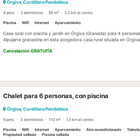
Órgiva, Cordillera Penibética
4 pers.
2 dormitorios
85 m²
3,2 km al centro
Piscina
Wifi
Internet
Aparcamiento
Casa rural con piscina y jardín en Órgiva (Granada) para 4 personas 
Alpujarra granadina en esta acogedora casa rural situada en Órgiva
en familia. La vivienda, distribuida en una sola planta, ofrece un e
Cancelación GRATUITA
salón, cocina equipada y 2 dormitorios (uno con cama de matrimonio
Además, dispone de un baño completo con ducha, pensado para gar
el exterior, podrás elegir entre relajarte en la terraza con mesa y sil
cubierto, perfectos para comidas al aire libre y momentos de desc
cuidado jardín y una estupenda piscina, ideal para refrescarse en l
tumbonas donde podrás tomar el sol y descansar plenamente en un e
vivienda se realiza mediante un carril hormigonado y de fácil acc
Chalet para 6 personas, con piscina
tranquilidad durante toda la estancia....
Órgiva, Cordillera Penibética
6 pers.
3 dormitorios
110 m²
1,5 km al centro
Piscina
Wifi
Internet
Aparcamiento
Aire acondicionado
Televis
Propiedad vallada
Piscina vallada