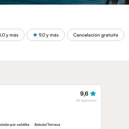
8,0
y más
9,0
y más
Cancelación gratuita
9,6
56
opiniones
visión por satélite
Balcón/Terraza