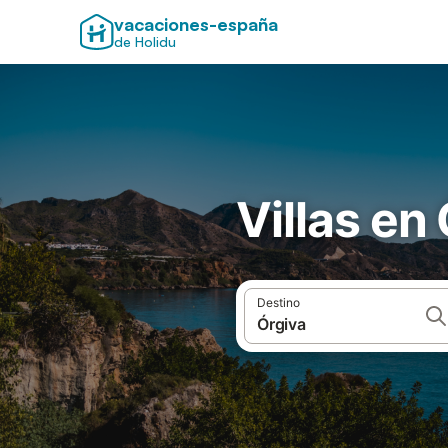
vacaciones-españa
de Holidu
Villas en
Destino