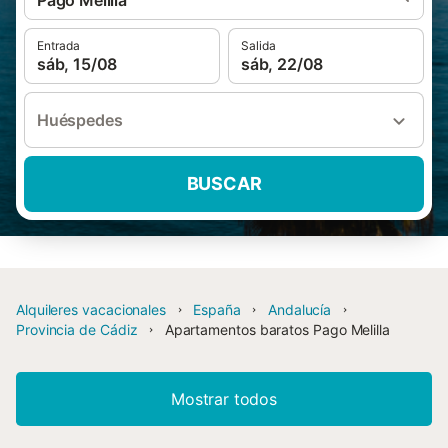
Pago Melilla
Entrada
Salida
sáb, 15/08
sáb, 22/08
Huéspedes
BUSCAR
Alquileres vacacionales
España
Andalucía
Provincia de Cádiz
Apartamentos baratos Pago Melilla
Mostrar todos