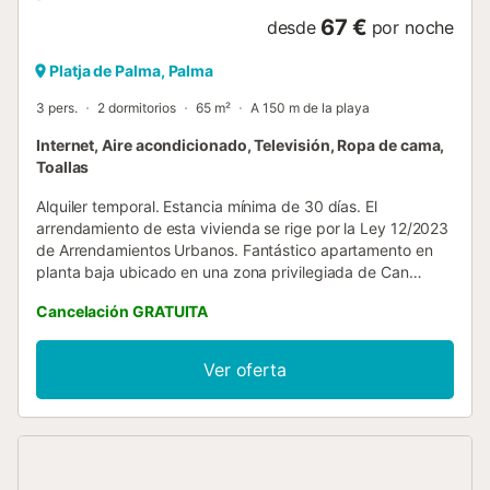
67 €
desde
por noche
Platja de Palma, Palma
3 pers.
2 dormitorios
65 m²
A 150 m de la playa
Internet, Aire acondicionado, Televisión, Ropa de cama,
Toallas
Alquiler temporal. Estancia mínima de 30 días. El
arrendamiento de esta vivienda se rige por la Ley 12/2023
de Arrendamientos Urbanos. Fantástico apartamento en
planta baja ubicado en una zona privilegiada de Can
Pastilla, a tan solo 100 m de la playa. El apartamento ha
Cancelación GRATUITA
sido recientemente reformado con mucho gusto y
acabados de alta calidad. Está completamente amueblado
y equipado, con aire acondicionado (frío/calor), internet de
Ver oferta
alta velocidad y Smart TV. Dispone de 2 preciosos
dormitorios, uno con cama doble y el otro con 1 cama
individual. Armarios empotrados. Dispone de 2 baños
completos con ducha. También ofrece una amplia terraza
de 15 m² donde podrá relajarse y disfrutar del maravilloso