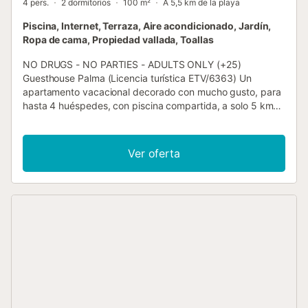
4 pers.
2 dormitorios
100 m²
A 5,5 km de la playa
Piscina, Internet, Terraza, Aire acondicionado, Jardín,
Ropa de cama, Propiedad vallada, Toallas
NO DRUGS - NO PARTIES - ADULTS ONLY (+25)
Guesthouse Palma (Licencia turística ETV/6363) Un
apartamento vacacional decorado con mucho gusto, para
hasta 4 huéspedes, con piscina compartida, a solo 5 km
del centro de Palma. Ya sea para desconectar por
completo, trabajar en remoto, visitar la ciudad o un viaje
de negocios, es una de las mejores opciones de la zona. El
Ver oferta
apartamento, totalmente equipado, cuenta con dos
dormitorios dobles (las camas pueden separarse bajo
petición), decorado en estilo mediterráneo, con vistas a un
patio privado con árboles frutales. Disfrutará de aire
acondicionado, smart TV con canales vía satélite y wifi en
toda la vivienda. Dispone de dos kitchenettes sencillas
pero bien equipadas, cada una con cafetera Nespresso, y
dos baños con ducha y secador de pelo. Incluye una plaza
de aparcamiento al aire libre dentro de la propiedad. No
es necesario disponer de coche: la zona está bien
comunicada por autobús y taxi, y el aeropuerto está a solo