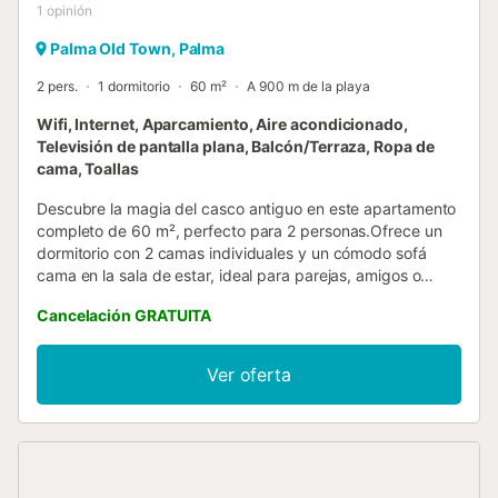
1
opinión
Palma Old Town, Palma
2 pers.
1 dormitorio
60 m²
A 900 m de la playa
Wifi, Internet, Aparcamiento, Aire acondicionado,
Televisión de pantalla plana, Balcón/Terraza, Ropa de
cama, Toallas
Descubre la magia del casco antiguo en este apartamento
completo de 60 m², perfecto para 2 personas.Ofrece un
dormitorio con 2 camas individuales y un cómodo sofá
cama en la sala de estar, ideal para parejas, amigos o
pequeñas familias.La cocina privada está equipada con
Cancelación GRATUITA
todo lo necesario para sentirte como en casa: lavavajillas,
horno, microondas, tostadora, cafetera, hervidor eléctrico
y más.Además, incluye lavadora y productos de
Ver oferta
limpieza.Tronas y cunas están disponibles bajo petición.El
baño privado cuenta con ducha, secador de pelo, toallas y
artículos de aseo gratuitos.Relájate en la sala de estar con
TV de pantalla plana y canales vía satélite, o disfruta de la
terraza comunitaria en la azotea con vistas al encantador
entorno.Este espacio combina comodidad y estilo, con aire