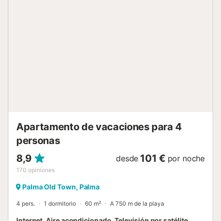
clima de la isla. Está prohibido fumar en el alojamiento y no
se admiten mascotas. Alquiler de temporada para
estancias superiores a dos meses. Can Pastilla es un
encantador pueblo costero situado en el este de la isla de
Mallorca, a pocos minutos en coche del Aeropuerto de
Palma de Mallorca y a unos 9 kilómetros del centro de
Palma. La playa de Can Pastilla es amplia y ofrece
instalaciones para practicar deportes acuáticos como
windsurf, vela y buceo. Otras playas cercanas son Cala
Estància y Cala Gamba. Can Pastilla cuenta con un
encantador paseo marítimo que bordea la costa, perfecto
para disfrutar de tranquilos paseos junto al mar mientras
se disfruta de vistas panorámicas. La zona of...
Apartamento de vacaciones para 4
personas
8,9
101 €
desde
por noche
170
opiniones
Palma Old Town, Palma
4 pers.
1 dormitorio
60 m²
A 750 m de la playa
Internet, Aire acondicionado, Televisión por satélite,