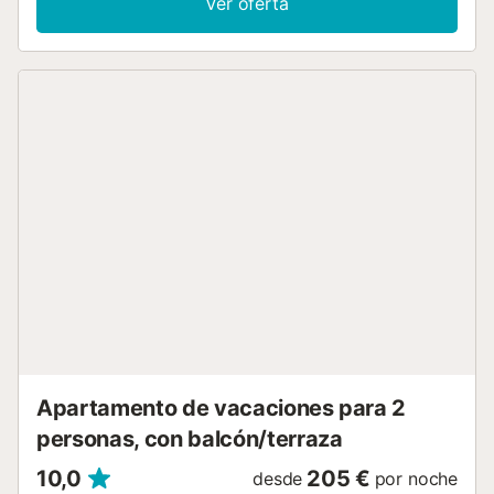
Ver oferta
cocina está totalmente equipada con electrodomésticos
de última generación, incluyendo lavavajillas, microondas,
horno, nevera, cafetera, hervidor eléctrico, y utensilios de
cocina. También dispone de una lavadora y secadora de
ropa para su comodidad. La zona de estar incluye un sofá,
mesa de comedor, TV de pantalla plana con canales vía
satélite, y WiFi gratuito en todo el apartamento.El
apartamento cuenta con aire acondicionado y calefacción,
y ofrece una entrada privada. Además, tiene acceso a
ascensor, ideal para subir a los pisos superiores. Otros
servicios incluyen trona y cunas bajo petición, caja fuerte,
plancha para ropa, y productos de limpieza. Situado en
una calle tranquila, es perfecto para disfrutar de la ciudad
con comodidad y privacidad.Cerca del alojamiento hay
puntos de interés como Passeig del Born, Pueblo Español
y Plaza Mayor de Palma. El aeropuerto (Aeropuerto de
Palma de Mallorca - Son Sant Joan) está a 9 km....
Apartamento de vacaciones para 2
personas, con balcón/terraza
10,0
205 €
desde
por noche