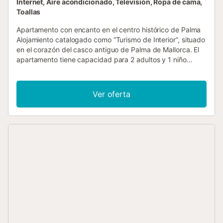
Internet, Aire acondicionado, Televisión, Ropa de cama,
Toallas
Apartamento con encanto en el centro histórico de Palma
Alojamiento catalogado como “Turismo de Interior”, situado
en el corazón del casco antiguo de Palma de Mallorca. El
apartamento tiene capacidad para 2 adultos y 1 niño
(hasta 14 años). Dispone de un dormitorio principal con
cama doble y un sofá cama doble en la zona de estar.
Debe tenerse en cuenta que no hay puerta que separe el
Ver oferta
dormitorio del salón, ya que el espacio está concebido
como un ambiente abierto. El apartamento se encuentra
en la tercera planta de un edificio sin ascensor. Debido a
las características del edificio y al carácter estrecho de la
escalera, no recomendamos este alojamiento para
personas mayores o con dificultades de movilidad ni para
familias con carritos de bebé. No obstante, si deciden
reservar a pesar de ello, podemos instalar una cuna y
trona bajo petición con un coste adicional de 10 €/día. En
caso de necesitarlo, rogamos nos lo comuniquen con al
menos 48 horas de antelación. Se trata de una vivienda
elegante, tranquila y totalmente equipada. Desde el
apartamento se tienen vistas a una pequeña calle tranquila