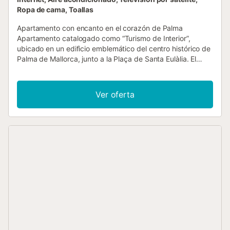
Ropa de cama, Toallas
Apartamento con encanto en el corazón de Palma
Apartamento catalogado como “Turismo de Interior”,
ubicado en un edificio emblemático del centro histórico de
Palma de Mallorca, junto a la Plaça de Santa Eulàlia. El
edificio, que antiguamente albergaba el histórico Museo
de la Juguetería, fue cuidadosamente rehabilitado en 2019
para dar lugar a unos exclusivos apartamentos turísticos
Ver oferta
llenos de carácter. En su interior se combinan elegantes
elementos de diseño contemporáneo con detalles
originales de la arquitectura mallorquina tradicional,
conservando además algunas piezas del antiguo museo
que aportan un toque único y especial al espacio. El
apartamento tiene capacidad para 2 adultos y 2 niños
(menores de 14 años). Dispone de un dormitorio con cama
de matrimonio y un sofá cama doble en la sala de estar.
Bajo petición, podemos instalar una cuna con un coste
adicional de 10 €/día. En caso de necesitarla, rogamos que
nos lo comuniquen con al menos 48 horas de antelación.
Tanto el edificio como el apartamento están totalmente
equipados con todo lo necesario para disfrutar de una