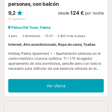
personas, con balcón
9,2
124 €
desde
por noche
91
opiniones
Palma Old Town, Palma
4 pers.
2 dormitorios
70 m²
A 800 m de la playa
Internet, Aire acondicionado, Ropa de cama, Toallas
Holiday Palma Apartment 1 – Apartamento luminoso en el
centro histórico Licencia turística: TI / 170 Acogedor
apartamento de dos dormitorios, sencillo pero con todo lo
necesario para disfrutar de una estancia cómoda en el
centro de Palma de Mallorca. Se encuentra en un edificio
ubicado en el casco histórico, en una zona animada pero
en una calle con muy poco tránsito, lo que permite
Ver oferta
disfrutar de tranquilidad sin renunciar a la vida de la
ciudad. El apartamento es muy luminoso, gracias a sus
tres grandes ventanales, y dispone además de balcón con
vistas a la calle. Distribución del apartamento La vivienda
cuenta con: Cocina equipada con vitrocerámica,