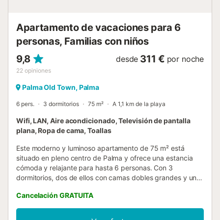
Vivienda Fumar no está permitido en el interior. Por favor,
mantenga el orden y la limp...
Apartamento de vacaciones para 6
personas, Familias con niños
9,8
311 €
desde
por noche
22
opiniones
Palma Old Town, Palma
6 pers.
3 dormitorios
75 m²
A 1,1 km de la playa
Wifi, LAN, Aire acondicionado, Televisión de pantalla
plana, Ropa de cama, Toallas
Este moderno y luminoso apartamento de 75 m² está
situado en pleno centro de Palma y ofrece una estancia
cómoda y relajante para hasta 6 personas. Con 3
dormitorios, dos de ellos con camas dobles grandes y uno
con dos camas individuales, el espacio es ideal para
Cancelación GRATUITA
familias o grupos de amigos. El apartamento cuenta con 2
baños privados, uno con bañera y otro con ducha, además
de artículos de aseo gratuitos, toallas y secador de pelo.La