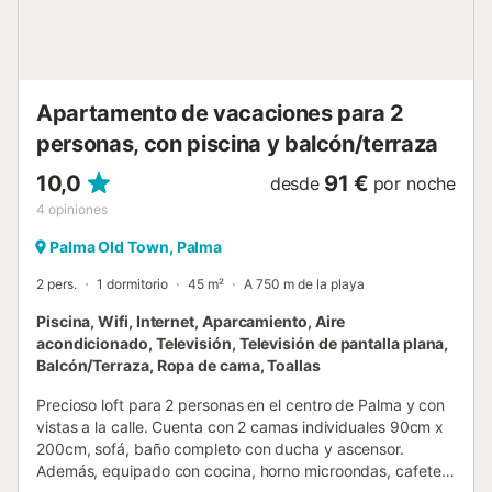
estancia cómoda y agradable. Se encuentra en una calle
muy tranquila del casco antiguo, con escaso tránsito de
vehículos. El apartamento está situado en la planta baja,
ideal para acceder cómodamente y comenzar a descubrir
la ciudad. Desde aquí podrán disfrutar de agradables
Apartamento de vacaciones para 2
paseos por el centro histórico y ...
personas, con piscina y balcón/terraza
10,0
91 €
desde
por noche
4
opiniones
Palma Old Town, Palma
2 pers.
1 dormitorio
45 m²
A 750 m de la playa
Piscina, Wifi, Internet, Aparcamiento, Aire
acondicionado, Televisión, Televisión de pantalla plana,
Balcón/Terraza, Ropa de cama, Toallas
Precioso loft para 2 personas en el centro de Palma y con
vistas a la calle. Cuenta con 2 camas individuales 90cm x
200cm, sofá, baño completo con ducha y ascensor.
Además, equipado con cocina, horno microondas, cafetera