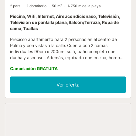
2 pers.
1 dormitorio
50 m²
A 750 m de la playa
Piscina, Wifi, Internet, Aire acondicionado, Televisión,
Televisión de pantalla plana, Balcón/Terraza, Ropa de
cama, Toallas
Precioso apartamento para 2 personas en el centro de
Palma y con vistas a la calle. Cuenta con 2 camas
individuales 90cm x 200cm, sofá, baño completo con
ducha y ascensor. Además, equipado con cocina, horno
microondas, cafetera Nespresso, mini refrigerador,
Cancelación GRATUITA
secador de pelo, Wifi gratis, TV, sabanas, toallas, plancha,
mesa comedor, aire acondicionado y calefacción. Los
huéspedes tienen acceso a una amplia terraza comunitaria
Ver oferta
con hamacas, y también con lavadora/secadora para los
huéspedes.El edificio tiene:Terraza comunitaria en el ático
con piscina.Hamacas y zona de relajación en la
terraza.Toallas de playa.SombrillasLavadora y secadora
para los huéspedes.Ascensor...