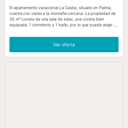
El apartamento vacacional La Casita, situado en Palma,
cuenta con vistas a la montaña cercana. La propiedad de
35 m² consta de una sala de estar, una cocina bien
equipada, 1 dormitorio y 1 baño, por lo que puede alojar a
2 personas. Los servicios adicionales incluyen Wi-Fi de alta
velocidad (apto para videollamadas), televisión, ventilador
y toallas de playa/piscina. También hay disponible una
Ver oferta
cuna y una trona. Este alojamiento no dispone de: aire
acondicionado. Este establecimiento ofrece acceso a
instalaciones exteriores compartidas, como piscina, jardín,
terrazas cubiertas y descubiertas, barbacoa y ducha
exterior. Hay aparcamiento disponible en la propiedad. No
se permiten mascotas, fumar ni celebrar eventos. El
establecimiento cuenta con iluminación de bajo consumo y
dispone de un cómodo sistema de auto check-in. El
apartamento es de uso privado, pero las zonas exteriores
se comparten con otros huéspedes....