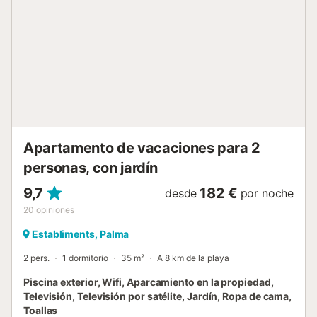
de la fianza según la tarifa actualizada de consumo eléctrico. 📄
Alquiler de temporada (regulado por la LAU, no turístico): ✅ Con
igual o superior a 31 noches. ✅ Motivo de la estancia: trabajo,
estudios, etc. ✅ No incluye servicios turísticos (limpieza diaria,
recepción, etc.). 📌 Número de Identificación Nacional:
ESFCNT000007042001081926000000000000000000000000
Apartamento de vacaciones para 2
personas, con jardín
9,7
182 €
desde
por noche
20
opiniones
Establiments, Palma
2 pers.
1 dormitorio
35 m²
A 8 km de la playa
Piscina exterior, Wifi, Aparcamiento en la propiedad,
Televisión, Televisión por satélite, Jardín, Ropa de cama,
Toallas