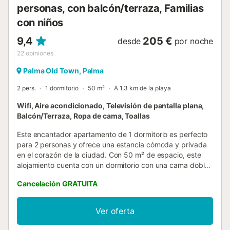
personas, con balcón/terraza, Familias
con niños
9,4
205 €
desde
por noche
22
opiniones
Palma Old Town, Palma
2 pers.
1 dormitorio
50 m²
A 1,3 km de la playa
Wifi, Aire acondicionado, Televisión de pantalla plana,
Balcón/Terraza, Ropa de cama, Toallas
Este encantador apartamento de 1 dormitorio es perfecto
para 2 personas y ofrece una estancia cómoda y privada
en el corazón de la ciudad. Con 50 m² de espacio, este
alojamiento cuenta con un dormitorio con una cama doble
grande, un baño privado con ducha y todos los servicios
Cancelación GRATUITA
necesarios para una experiencia inolvidable.La zona de
estar incluye un sofá cómodo y una TV de pantalla plana
con canales vía satélite. La cocina privada está
Ver oferta
completamente equipada con electrodomésticos
modernos, como lavavajillas, microondas, cafetera, horno,