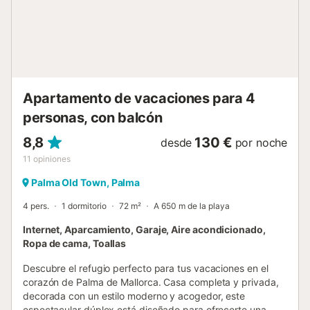
15 minutos. La parada de autobús se encuentra a 200 m
del apartamento, con buses al centro cada 8 minutos (15
minutos de trayecto). El apartamento se ubica en Son
Roqueta, un barrio tranquilo y mayoritariamente residencial
a las afueras de Palma, con supermercados, restaurantes
y bares cerca. Es un punto de partida excelente para los
amantes del golf, el senderismo o el ciclismo, rodeado por
Apartamento de vacaciones para 4
el Arabella Golf Resort (ca...
personas, con balcón
8,8
130 €
desde
por noche
11
opiniones
Palma Old Town, Palma
4 pers.
1 dormitorio
72 m²
A 650 m de la playa
Internet, Aparcamiento, Garaje, Aire acondicionado,
Ropa de cama, Toallas
Descubre el refugio perfecto para tus vacaciones en el
corazón de Palma de Mallorca. Casa completa y privada,
decorada con un estilo moderno y acogedor, este
espectacular dúplex está diseñado para ofrecerte una