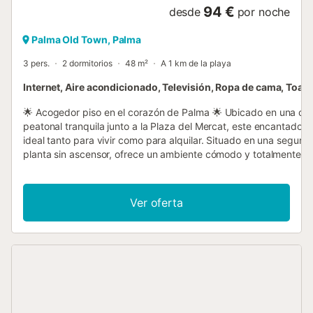
94 €
desde
por noche
Palma Old Town, Palma
3 pers.
2 dormitorios
48 m²
A 1 km de la playa
Internet, Aire acondicionado, Televisión, Ropa de cama, Toall
🌟 Acogedor piso en el corazón de Palma 🌟 Ubicado en una cal
peatonal tranquila junto a la Plaza del Mercat, este encantador 
ideal tanto para vivir como para alquilar. Situado en una segund
planta sin ascensor, ofrece un ambiente cómodo y totalmente
equipado para tu día a día. 🏡✨ 🛏️ Distribución: 2 dormitorios: u
doble y otro individual, perfectos para parejas o pequeñas famil
Suelos de parquet que aportan calidez y confort. Ventanas y pe
Ver oferta
de aluminio con doble acristalamiento, garantizando un buen
aislamiento térmico y acústico. 🌿 📍 Ubicación inmejorable: Sit
el centro histórico de Palma, disfrutarás de la vida urbana sin re
a la tranquilidad de una calle sin tráfico. Muy cerca de comercio
restaurantes y todos los servicios. ¡Una oportunidad única en u
privilegiada! 🌇🍴🛍️ Opcionalmente, existe la posibilidad de un 
de estacionamiento en un edificio cercano (sujeto a disponibilid
por noche). ⚡ Incluye 200 kWh/mes. Si se sobrepasa, se descon