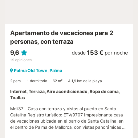
del casco antiguo. Su ubicación es ideal para descubrir
Palma a pie. No es necesario disponer de transporte
privado, ya que se encuentra a tan solo 5–10 minutos
caminando de algunos de los principales puntos de interés
de la ciudad, como la Catedral, la Plaza Mayor o el Passeig
Apartamento de vacaciones para 2
des Born. ...
personas, con terraza
9,6
153 €
desde
por noche
19
opiniones
Palma Old Town, Palma
2 pers.
1 dormitorio
62 m²
A 1,9 km de la playa
Internet, Terraza, Aire acondicionado, Ropa de cama,
Toallas
Moli37 – Casa con terraza y vistas al puerto en Santa
Catalina Registro turístico: ETV/9707 Impresionante casa
de vacaciones ubicada en el barrio de Santa Catalina, en
el centro de Palma de Mallorca, con vistas panorámicas al
puerto. La propiedad cuenta con una hermosa terraza en