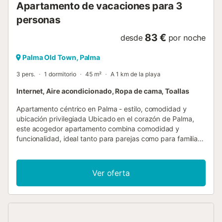
Apartamento de vacaciones para 3
personas
83 €
desde
por noche
Palma Old Town, Palma
3 pers.
1 dormitorio
45 m²
A 1 km de la playa
Internet, Aire acondicionado, Ropa de cama, Toallas
Apartamento céntrico en Palma - estilo, comodidad y
ubicación privilegiada Ubicado en el corazón de Palma,
este acogedor apartamento combina comodidad y
funcionalidad, ideal tanto para parejas como para familias
pequeñas o grupos de amigos. El alojamiento cuenta con 1
dormitorio principal con dos camas individuales y un sofá
cama de 2 plazas en lazona de estar, lo que permite alojar
Ver oferta
cómodamente hasta 2 adultos y 2 niños, o incluso 3
adultos. El apartamento cuenta con un baño completo con
ducha, aire acondicionado, WiFi de alta velocidad,
televisión, lavadora, plancha con tabla de planchar,
secador de pelo y un tendedero práctico. Todos los