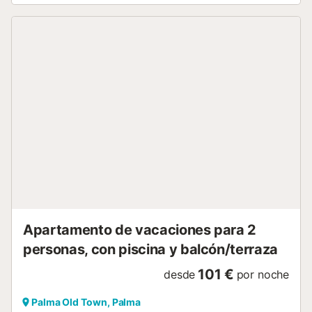
fogones y más, para que puedas preparar tus comidas
con total comodidad. También dispone de una lavadora,
secadora y productos de limpieza.El baño privado cuenta
con artículos de aseo gratuitos, toallas, secador de pelo y
una ducha. Además, puedes disfrutar de vistas a un
tranquilo patio interior desde el apartamento.Otros
servicios incluyen aire acondicionado, WiFi gratuito,
calefacción, escritorio, y una entrada privada. También
puedes acceder a una terraza comunitaria para disfrutar
del aire libre. Tronas y cunas están disponibles bajo
petición.El acceso al apartamento es solo mediante
escaleras. ¡Ven y disfruta de una estancia cómoda y
tranquila en este acogedor apartamento!Está situado a
solo 100 metros del puerto y a 2 minutos a pie de la Lonja
de Palma Mallorca (Sa Llotja), que data del siglo XV. El
establecimiento también se halla a 5 minu...
Apartamento de vacaciones para 2
personas, con piscina y balcón/terraza
101 €
desde
por noche
Palma Old Town, Palma