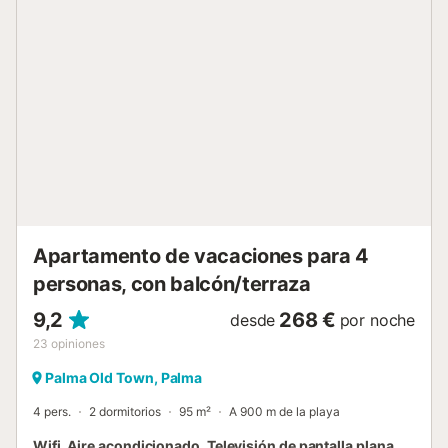
acondicionado, calefacción, WiFi gratuito y suelos de
baldosa.Ropa de cama y enchufes prácticos están a tu
disposición.Explora la ciudad desde esta ubicación
inmejorable, ¡tu estancia será inolvidable!El Can Boss se
encuentra a 4,3 km de la playa de Cala Major y a 100
metros de la Plaza Mayor.El club náutico de Palma se
encuentra a 1,1 km.El aeropuerto de Palma de Mallorca, el
más cercano, queda a 7 km del Can Boss....
Apartamento de vacaciones para 4
personas, con balcón/terraza
9,2
268 €
desde
por noche
23
opiniones
Palma Old Town, Palma
4 pers.
2 dormitorios
95 m²
A 900 m de la playa
Wifi, Aire acondicionado, Televisión de pantalla plana,