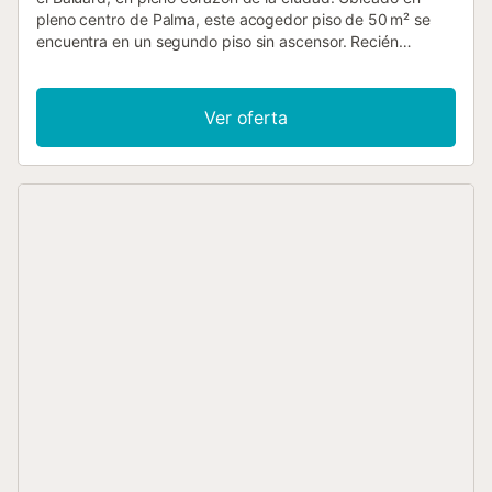
pleno centro de Palma, este acogedor piso de 50 m² se
encuentra en un segundo piso sin ascensor. Recién
reformado y totalmente equipado, ofrece un espacio
funcional y cómodo, ideal para estancias temporales de
más de 30 días. Características del apartamento
Ver oferta
Dormitorio independiente con aire acondicionado y baño
con ducha en suite. Zona de estar con ventilador. Cocina
totalmente equipada. Balconcito interior encantador,
perfecto para disfrutar de un momento de tranquilidad.
WiFi de alta velocidad, ropa de cama y toallas incluidas.
Acceso adicional Terraza comunitaria en la azotea del
edificio. Horario de uso: 10:00 a 20:00. Exclusiva para
huéspedes con contrato de alquiler. Información
importante Opcionalmente, existe la posibilidad de un
espacio de estacionamiento en un edificio cercano (sujeto
a disponibilidad, 20€ por noche). ⚡ Incluye 50€/mes de
electricidad. Si se sobrepasa, se descontará de la fianza
según la tarifa actualizada de consumo eléctrico. 📄
Alquiler de temporada (regulado por la LAU, no turístico):
✅ Contrato igual o superior a 31 noches. ✅ Motivo de la
estancia: trabajo, estudios, etc. ✅ No incluye servicios
turísticos (limpieza diaria, recepción, etc.). 🏠 Reglas de