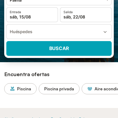
Palma
Entrada
Salida
sáb, 15/08
sáb, 22/08
Huéspedes
BUSCAR
Encuentra ofertas
Piscina
Piscina privada
Aire acond