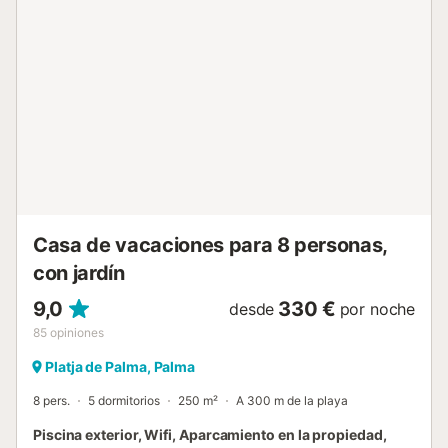
un par de minutos a pie (150m). Numerosas tiendas,
restaurantes y bares bordean el paseo marítimo de Can
Pastilla y se puede llegar fácilmente desde la casa. El
aeropuerto de Mallorca está a menos de 10 minutos en
coche (5 km). - Se puede aparcar en la calle - No se
permiten mascotas, las fiestas no están permitidas. - No
se permiten grupos de huéspedes menores de 25 años.
Nombre: Son Veler...
Casa de vacaciones para 8 personas,
con jardín
9,0
330 €
desde
por noche
85
opiniones
Platja de Palma, Palma
8 pers.
5 dormitorios
250 m²
A 300 m de la playa
Piscina exterior, Wifi, Aparcamiento en la propiedad,