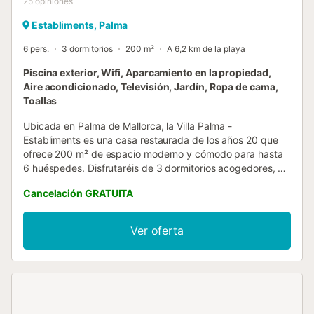
25
opiniones
Establiments, Palma
6 pers.
3 dormitorios
200 m²
A 6,2 km de la playa
Piscina exterior, Wifi, Aparcamiento en la propiedad,
Aire acondicionado, Televisión, Jardín, Ropa de cama,
Toallas
Ubicada en Palma de Mallorca, la Villa Palma -
Establiments es una casa restaurada de los años 20 que
ofrece 200 m² de espacio moderno y cómodo para hasta
6 huéspedes. Disfrutaréis de 3 dormitorios acogedores, 2
con camas individuales y 1 con cama doble, además de 2
Cancelación GRATUITA
baños. La cocina privada y totalmente equipada se
conecta con el salón, creando un ambiente ideal para
comidas y descanso. Tendréis Wi-Fi, aire acondicionado,
Ver oferta
TV, lavadora y un espacio de trabajo. Para familias con
niños pequeños, hay cuna y trona disponibles. En el
exterior, os espera un jardín privado con árboles frutales y
terrazas cubiertas y descubiertas, perfectas para comer o
relajaros al aire libre. La piscina privada de agua salada
invita a refrescaros, y la zona de comedor exterior junto al