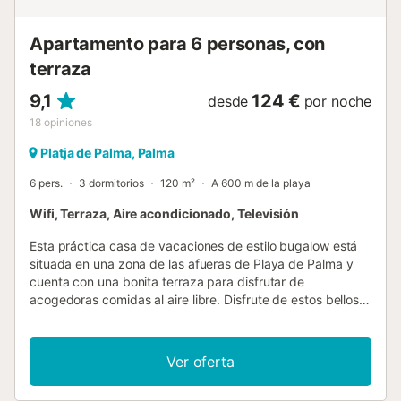
Apartamento para 6 personas, con
terraza
9,1
124 €
desde
por noche
18
opiniones
Platja de Palma, Palma
6 pers.
3 dormitorios
120 m²
A 600 m de la playa
Wifi, Terraza, Aire acondicionado, Televisión
Esta práctica casa de vacaciones de estilo bugalow está
situada en una zona de las afueras de Playa de Palma y
cuenta con una bonita terraza para disfrutar de
acogedoras comidas al aire libre. Disfrute de estos bellos
momentos bajo la palmera o camine hasta la kilométrica
playa de baño cercana (700 m). Debido a la suave
pendiente de la playa de arena, también es ideal para
Ver oferta
niños pequeños. En temporada alta, la playa está bastante
animada y los huéspedes más deportistas también pueden