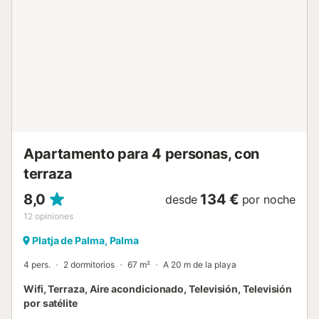
impuesto en efectivo el día de llegada. El importe varía entre 0,
€/noche y huésped en temporada baja y 2,2 €/noche y huéspe
temporada alta. Mascotas: No admitidas. Fumadores: No admiti
Eventos: No admitidos. Apto para: niños e infantes. Para garanti
cumplimiento de la normativa vigente en materia de seguridad
ciudadana, este establecimiento requiere el check-in online a tr
de su pr...
Apartamento para 4 personas, con
terraza
8,0
134 €
desde
por noche
12
opiniones
Platja de Palma, Palma
4 pers.
2 dormitorios
67 m²
A 20 m de la playa
Wifi, Terraza, Aire acondicionado, Televisión, Televisión
por satélite