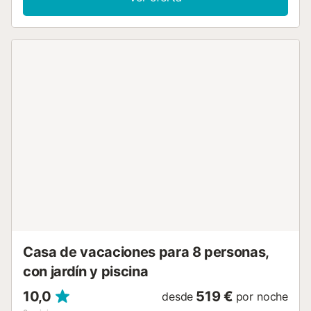
Mapaku y visita al santuario zen. Consulte disponibilidad y
condiciones directamente con el anfitrión a través de la
plataforma de reservas. Los servicios adicionales gratuitos
incluyen Wi-Fi con un espacio de trabajo dedicado,
televisión, lavadora, así como libros y juguetes para niños.
También se dispone de cuna y trona bajo petición. El aire
acondicionado está disponible únicamente en el salón y la
cocina de la planta baja, y hay ventiladores en cada
habitación. Este alquiler vacacional ofrece un espacio
exterior privado con piscina, jardín, terraza descubierta,
terraza cubierta, balcón, barbacoa y ducha exterior. Hay
una plaza de aparcamiento disponible en la propiedad y
también se puede aparcar gratuitamente en la calle. Existe
un anexo independiente que puede ser utilizado por el
propietario como oficina; si no viaja a otra ciudad, podría
quedarse, pero tiene entrada independiente. La casa, la
piscina y las terrazas son de ...
Casa de vacaciones para 8 personas,
con jardín y piscina
10,0
519 €
desde
por noche