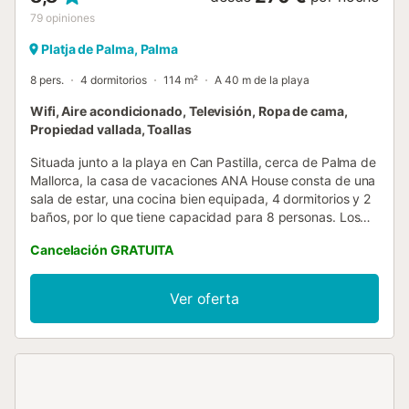
79
opiniones
Platja de Palma, Palma
8 pers.
4 dormitorios
114 m²
A 40 m de la playa
Wifi, Aire acondicionado, Televisión, Ropa de cama,
Propiedad vallada, Toallas
Situada junto a la playa en Can Pastilla, cerca de Palma de
Mallorca, la casa de vacaciones ANA House consta de una
sala de estar, una cocina bien equipada, 4 dormitorios y 2
baños, por lo que tiene capacidad para 8 personas. Los
servicios adicionales incluyen Wi-Fi (apto para
Cancelación GRATUITA
videollamadas), un televisor y una trona (bajo petición). En
el exterior, encontrará una terraza privada amueblada con
zonas cubiertas y descubiertas, así como una barbacoa,
Ver oferta
donde podrá disfrutar de las impresionantes vistas al mar.
Hay una gran terraza en la entrada con ducha solar para
usar después de la playa, amplio espacio para material
deportivo como tablas de surf, bicicletas, ideal para
deportistas. La playa de Can Pastilla está a pocos pasos
de la casa (50m) y un supermercado está a mano a sólo