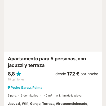
sofá os permitirá disfrutar de reuniones junto a la piscina.
Podéis aparcar en 3 plazas compartidas dentro de la
propiedad. No se admiten mascotas ni se permiten
eventos. A pocos pasos encontraréis un restaurante
italiano muy valorado y un bar famoso por su cocina
tradicional. A 200 metros hay una tienda local con fruta,
verdura y productos de la zona, y a 2 km un gran
supermercado. La ubicación es excelente, con una parada
de autobús a 50 metros que os lleva a Palma en 25
minutos, por lo que no necesitáis coche para visitar la
ciudad....
Apartamento para 5 personas, con
jacuzzi y terraza
8,8
172 €
desde
por noche
19
opiniones
Pedro Garau, Palma
5 pers.
3 dormitorios
140 m²
A 1,1 km de la playa
Jacuzzi, Wifi, Garaje, Terraza, Aire acondicionado,