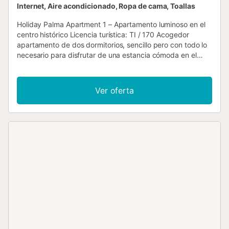
Internet, Aire acondicionado, Ropa de cama, Toallas
Holiday Palma Apartment 1 – Apartamento luminoso en el
centro histórico Licencia turística: TI / 170 Acogedor
apartamento de dos dormitorios, sencillo pero con todo lo
necesario para disfrutar de una estancia cómoda en el
centro de Palma de Mallorca. Se encuentra en un edificio
ubicado en el casco histórico, en una zona animada pero
en una calle con muy poco tránsito, lo que permite
Ver oferta
disfrutar de tranquilidad sin renunciar a la vida de la
ciudad. El apartamento es muy luminoso, gracias a sus
tres grandes ventanales, y dispone además de balcón con
vistas a la calle. Distribución del apartamento La vivienda
cuenta con: Cocina equipada con vitrocerámica,
microondas, tostadora, kettle, cafetera, nevera,
congelador y lavadora. Baño con ducha, reformado. Dos
dormitorios: uno con cama matrimonial y otro con dos
camas individuales. Salón comedor con varios sofás y
sillones, mesa de comedor, televisión y acceso gratuito a
Wi-Fi. Importante: El apartamento se encuentra en un
primer piso sin ascensor, aunque hay pocas escaleras para
acceder a la vivienda. Ubicación – Barrio de Sa Gerreria El
apartamento está situado en Sa Gerreria, uno de los