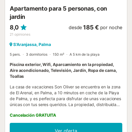
equipos no menc...
Apartamento para 5 personas, con
jardín
8,0
185 €
desde
por noche
21
opiniones
S'Aranjassa, Palma
5 pers.
3 dormitorios
150 m²
A 5 km de la playa
Piscina exterior, Wifi, Aparcamiento en la propiedad,
Aire acondicionado, Televisión, Jardín, Ropa de cama,
Toallas
La casa de vacaciones Son Oliver se encuentra en la zona
de El Arenal, en Palma, a 10 minutos en coche de la Playa
de Palma, y es perfecta para disfrutar de unas vacaciones
únicas con tus seres queridos. La propiedad, distribuida
en dos plantas, consta de una sala de estar, una cocina,
Cancelación GRATUITA
tres dormitorios y un baño, por lo que puede alojar hasta 5
personas. Ponemos a su disposición actividades lúdicas
como libros y revistas de juegos, baraja sudoku, juego
Ver oferta