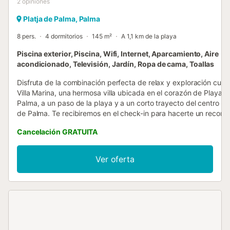
2
opiniones
Platja de Palma, Palma
8 pers.
4 dormitorios
145 m²
A 1,1 km de la playa
Piscina exterior, Piscina, Wifi, Internet, Aparcamiento, Aire
acondicionado, Televisión, Jardín, Ropa de cama, Toallas
Disfruta de la combinación perfecta de relax y exploración cultu
Villa Marina, una hermosa villa ubicada en el corazón de Playa d
Palma, a un paso de la playa y a un corto trayecto del centro his
de Palma. Te recibiremos en el check-in para hacerte un recorri
responder cualquier pregunta. Estamos disponibles 24/7 por me
Cancelación GRATUITA
para tu comodidad. Tu estancia incluye limpieza final, toallas de
ropa de cama, Wi-Fi gratuito, aire acondicionado y aparcamient
privado. * Licencia de alquiler turístico: ET/3149 * NRA:
Ver oferta
ESFCTU000007015000675397000000000000000000000ET
* No se admiten mascotas. * Está prohibida la celebración de e
* Los grupos de jóvenes menores de 25 años deberán presenta
tarjeta de crédito el día de llegada como garantía adicional por
posibles daños ocasionados durante su estancia. * Existe un im
turístico obligatorio en las Islas Baleares, llamado Ecotasa. Todos
huéspedes, excepto los menores de 16 años, deberán pagar es