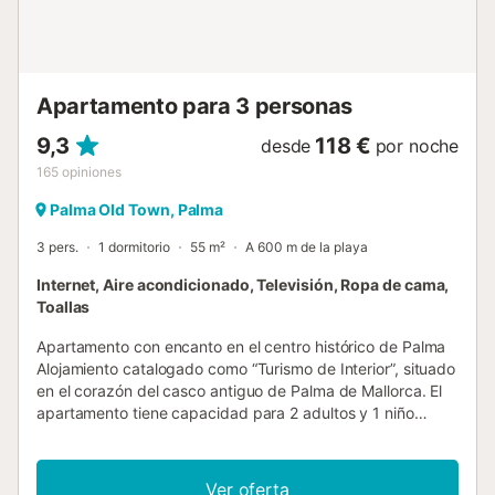
barrios con más personalidad de Palma, conocido por su
ambiente auténtico, sus bares, restaurantes, tiendas y arte
urbano. La ubicación es ideal para explorar la ciudad a pie:
250 m de la Plaça de Cort y la Plaça Major. 800 m de la
Apartamento para 3 personas
Plaça d’Espanya, pr...
9,3
118 €
desde
por noche
165
opiniones
Palma Old Town, Palma
3 pers.
1 dormitorio
55 m²
A 600 m de la playa
Internet, Aire acondicionado, Televisión, Ropa de cama,
Toallas
Apartamento con encanto en el centro histórico de Palma
Alojamiento catalogado como “Turismo de Interior”, situado
en el corazón del casco antiguo de Palma de Mallorca. El
apartamento tiene capacidad para 2 adultos y 1 niño
(hasta 14 años). Dispone de un dormitorio principal con
cama doble y un sofá cama doble en la zona de estar.
Debe tenerse en cuenta que no hay puerta que separe el
Ver oferta