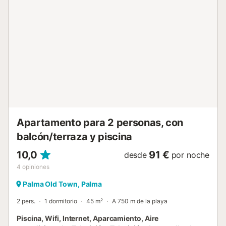
una cama doble tradicional y un aseo. El segundo nivel
cuenta con una suite de dormitorio luminosa y soleada con
una cama doble grande y una pequeña zona con escritorio
y espacio de armario. El baño en suite tiene ducha sobre
bañera. El tercer nivel es un dormitorio muy espacioso con
dos camas individuales. También hay un baño con ducha a
ras de suelo. La casa dispone de calefacción central para
el invierno y ventiladores para el verano. ¡Disfrute de
Palma y sus muchas atracciones! Es un lugar perfecto
para unas vacaciones en Palma para disfrutar de compras,
museos, explorar la cultura del casco antiguo,...
Apartamento para 2 personas, con
balcón/terraza y piscina
10,0
91 €
desde
por noche
4
opiniones
Palma Old Town, Palma
2 pers.
1 dormitorio
45 m²
A 750 m de la playa
Piscina, Wifi, Internet, Aparcamiento, Aire