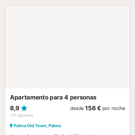
alquilar equipos para deportes acuáticos o bicicletas.
Gracias a las buenas conexiones, no es necesario alquilar
un coche. Grupos (excepto familias y parejas de más de
30 años) previa petición y con fianza especial. Palma, la
capital de la isla, también es fácilmente accesible en
transporte público con sus lugares de interés, restaurantes
y tiendas. Número de licencia: 13269/2016...
Apartamento para 4 personas
8,9
156 €
desde
por noche
170
opiniones
Palma Old Town, Palma