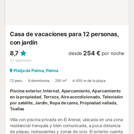
Asimismo, si viajan con niños podemos proporcionarles una
cuna y una trona. Dispone de plaza de aparcamiento
opcional. Dispone de Jacuzzi. Palma, el epicentro
neurálgico de la isla, fusiona encanto histórico con una
vibrante escena...
Casa de vacaciones para 12 personas,
con jardín
8,7
254 €
desde
por noche
37
opiniones
Platja de Palma, Palma
12 pers.
6 dormitorios
250 m²
A 450 m de la playa
Piscina exterior, Internet, Aparcamiento, Aparcamiento
en la propiedad, Terraza, Aire acondicionado, Televisión
por satélite, Jardín, Ropa de cama, Propiedad vallada,
Toallas
Villa con piscina privada en El Arenal, ubicada en una zona
residencial tranquila y bien comunicada, a poca distancia
de playas, restaurantes y zonas de ocio. El exterior cuenta