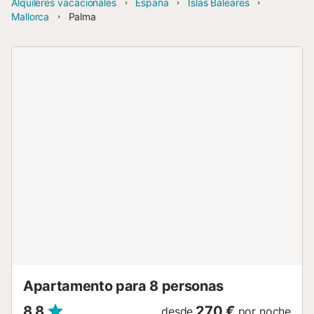
Alquileres vacacionales
España
Islas Baleares
Mallorca
Palma
Apartamento para 8 personas
8,8
270 €
desde
por noche