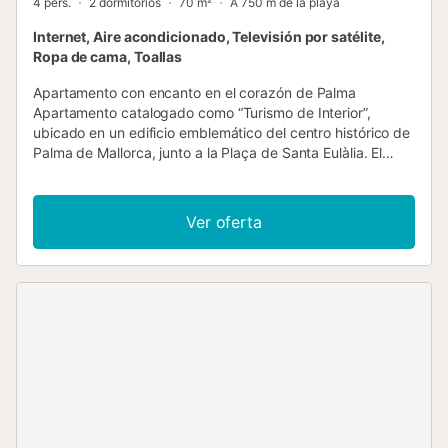
4 pers.
2 dormitorios
70 m²
A 750 m de la playa
Internet, Aire acondicionado, Televisión por satélite,
Ropa de cama, Toallas
Apartamento con encanto en el corazón de Palma
Apartamento catalogado como “Turismo de Interior”,
ubicado en un edificio emblemático del centro histórico de
Palma de Mallorca, junto a la Plaça de Santa Eulàlia. El
edificio, que antiguamente albergaba el histórico Museo
de la Juguetería, fue cuidadosamente rehabilitado en 2019
para dar lugar a unos exclusivos apartamentos turísticos
Ver oferta
llenos de carácter. En su interior se combinan elegantes
elementos de diseño contemporáneo con detalles
originales de la arquitectura mallorquina tradicional,
conservando además algunas piezas del antiguo museo
que aportan un toque único y especial al espacio. El
apartamento tiene capacidad para 2 adultos y 2 niños
(menores de 14 años). Dispone de un dormitorio con cama
de matrimonio y un sofá cama doble en la sala de estar.
Bajo petición, podemos instalar una cuna con un coste
adicional de 10 €/día. En caso de necesitarla, rogamos que
nos lo comuniquen con al menos 48 horas de antelación.