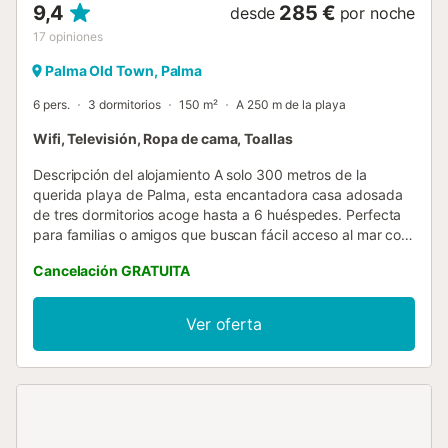
comprobables por parte del cliente. El ...
9,4
285 €
desde
por noche
17
opiniones
Palma Old Town, Palma
6 pers.
3 dormitorios
150 m²
A 250 m de la playa
Wifi, Televisión, Ropa de cama, Toallas
Descripción del alojamiento A solo 300 metros de la
querida playa de Palma, esta encantadora casa adosada
de tres dormitorios acoge hasta a 6 huéspedes. Perfecta
para familias o amigos que buscan fácil acceso al mar con
todas las comodidades del hogar. Este es el alojamiento
Cancelación GRATUITA
ideal para quienes deseen explorar la ciudad de Palma. Su
ubicación privilegiada es su principal atractivo. La casa se
encuentra cerca de la Catedral gótica católica romana de
Ver oferta
Palma, así como de muchas otras atracciones turísticas y
tiendas. La primera planta alberga la zona de estar con un
comedor de planta abierta con puertas acristaladas que
se pueden abrir para disfrutar de la brisa veraniega. Hay
una cocina bien equipada con todo lo necesario para
cocinar en casa. También hay un acogedor dormitorio con