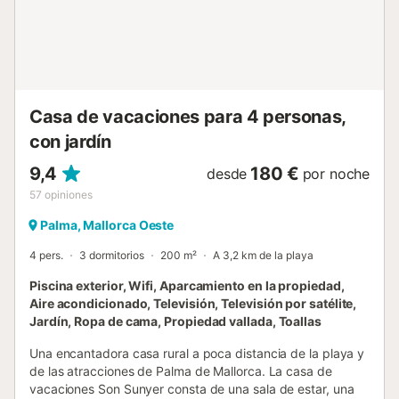
S'Arenal, abierta todo el año, con la mayoría de los bares y
restaurantes disponibles también en invierno. La casa
cuenta con una cómoda piscina situada en la terraza
principal, perfecta para disfrutar durante la estancia tras
días en la playa o descansando en la villa. El consu...
Casa de vacaciones para 4 personas,
con jardín
9,4
180 €
desde
por noche
57
opiniones
Palma, Mallorca Oeste
4 pers.
3 dormitorios
200 m²
A 3,2 km de la playa
Piscina exterior, Wifi, Aparcamiento en la propiedad,
Aire acondicionado, Televisión, Televisión por satélite,
Jardín, Ropa de cama, Propiedad vallada, Toallas
Una encantadora casa rural a poca distancia de la playa y
de las atracciones de Palma de Mallorca. La casa de
vacaciones Son Sunyer consta de una sala de estar, una