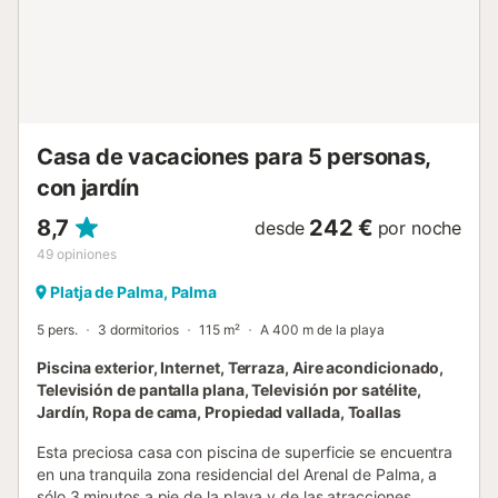
Tanto el edificio como el apartamento están totalmente
equipados con todo lo necesario para disfrutar de una
estancia cómoda y agradable. Se encuentra en una calle
muy tranquila del casco antiguo, con escaso tránsito de
vehículos. El apartamento está situado en la segunda
planta con ascensor, ideal para acceder cómodamente y
comenzar a descubrir la ciudad. Desde aquí podrán
Casa de vacaciones para 5 personas,
disfrutar de agradables paseos por el cen...
con jardín
8,7
242 €
desde
por noche
49
opiniones
Platja de Palma, Palma
5 pers.
3 dormitorios
115 m²
A 400 m de la playa
Piscina exterior, Internet, Terraza, Aire acondicionado,
Televisión de pantalla plana, Televisión por satélite,
Jardín, Ropa de cama, Propiedad vallada, Toallas
Esta preciosa casa con piscina de superficie se encuentra
en una tranquila zona residencial del Arenal de Palma, a
sólo 3 minutos a pie de la playa y de las atracciones