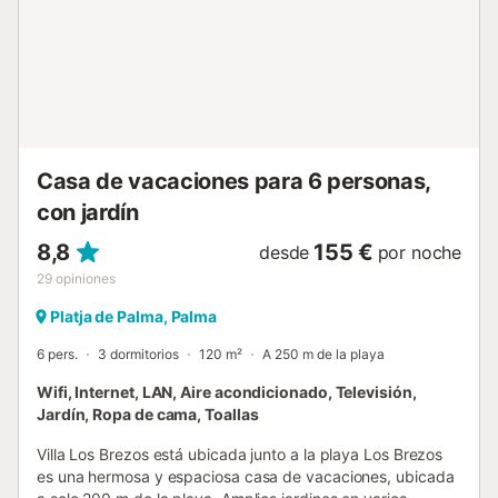
des Grells 4.2 km, Cala Major 4.6 km...
Casa de vacaciones para 6 personas,
con jardín
8,8
155 €
desde
por noche
29
opiniones
Platja de Palma, Palma
6 pers.
3 dormitorios
120 m²
A 250 m de la playa
Wifi, Internet, LAN, Aire acondicionado, Televisión,
Jardín, Ropa de cama, Toallas
Villa Los Brezos está ubicada junto a la playa Los Brezos
es una hermosa y espaciosa casa de vacaciones, ubicada