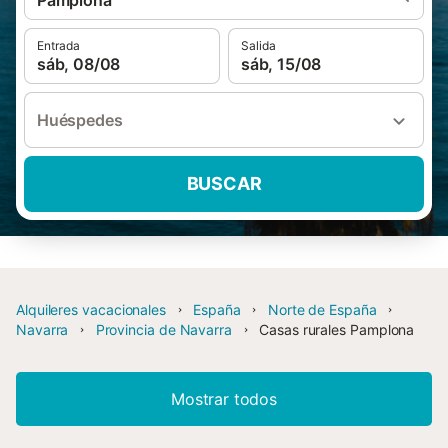
Pamplona
Entrada
Salida
sáb, 08/08
sáb, 15/08
Huéspedes
BUSCAR
Alquileres vacacionales
España
Norte de España
Navarra
Provincia de Navarra
Casas rurales Pamplona
Mostrar todos