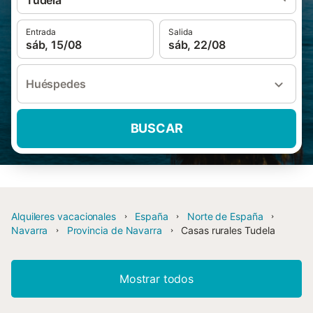
Tudela
Entrada
Salida
sáb, 15/08
sáb, 22/08
Huéspedes
BUSCAR
Alquileres vacacionales
España
Norte de España
Navarra
Provincia de Navarra
Casas rurales Tudela
Mostrar todos