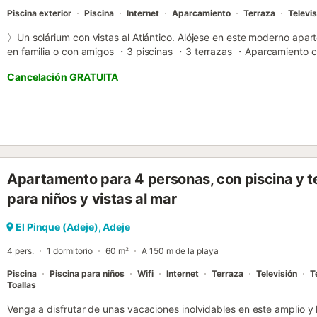
Piscina exterior
Piscina
Internet
Aparcamiento
Terraza
Televis
〉Un solárium con vistas al Atlántico. Alójese en este moderno apar
en familia o con amigos ・3 piscinas ・3 terrazas ・Aparcamiento cu
Cocina equipada: horno + microondas + lavavajillas ・En el lugar: 
Cancelación GRATUITA
inmediaciones. 👉 ¡Reserva ahora tu estancia en Tenerife! ▶ EL E
muy bonita, disfruta de un alquiler excepcional. Disfrutará de su e
de palmeras, 3 piscinas exteriores. ・En el interior del alquiler : → 
microondas, lavavajillas). → un salón moderno y luminoso con una d
dormitorios con 4 colchones de alta calidad. → 2 cómodos baños. 
primera planta : → Un magnífico solárium con una vista panorámica de
archipiélago aparecen ante tus ojos asombrados. → Otra terraz
Apartamento para 4 personas, con piscina y t
HUÉSPEDES ◀ ¿Cómo llegar al alquiler? ・El aeropuerto "Tenerife S
Puede llegar en taxi o en autobús (las líneas 111 y 471 le llevarán a 
para niños y vistas al mar
viaje dura aproximadamente 1 hora y media para llegar al lugar. ¿
confirmada su reserva, le daremos la información necesaria y orga
El Pinque (Adeje), Adeje
sin problemas en el apart...
4 pers.
1 dormitorio
60 m²
A 150 m de la playa
Piscina
Piscina para niños
Wifi
Internet
Terraza
Televisión
T
Toallas
Venga a disfrutar de unas vacaciones inolvidables en este amplio y 