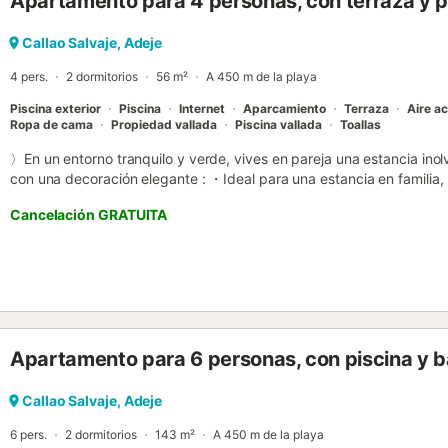
Apartamento para 4 personas, con terraza y pi
convenir por adelantado) Para llegadas después de las 22.30 hay 
la llegada. Por la pérdida de las llaves hay un suplemento de 100 e
apartamento se encuentra a 11 km de Aqualand y a 12 km de Siam P
Callao Salvaje, Adeje
Tenerife Sur. Los taxis son baratos y hay excelentes conexiones de 
4 pers.
2 dormitorios
56 m²
A 450 m de la playa
Piscina exterior
Piscina
Internet
Aparcamiento
Terraza
Aire a
Ropa de cama
Propiedad vallada
Piscina vallada
Toallas
〉En un entorno tranquilo y verde, vives en pareja una estancia in
con una decoración elegante : ・Ideal para una estancia en familia, 
・1 terraza 15 m², ・Estacionamiento privado, ・Wifi gratuito y seg
Cancelación GRATUITA
microondas + lavavajillas, ・En el lugar: lavadora, ・Comercios en l
tu estancia en Tenerife! ▶ EL ESPACIO ◀ Ubicado en una residencia 
excepcional. Disfrutará de su estancia. ・En la residencia : → de e
palmeras, 2 piscinas exteriores climatizadas. ・En el interior del alq
microondas, lavavajillas). → un salón moderno y luminoso con una d
dormitorio con dos dos camas individuales. → 1 dormitorio con do
baño. → una hermosa terraza. ▶ LLEGADA DE NUESTROS HUÉSPEDES
Apartamento para 6 personas, con piscina y b
aeropuerto "Tenerife Sur" está a 20 minutos en coche. ・Puede llegar
y 471 le llevarán a la zona de alquiler). ・En autobús, el viaje dur
llegar al lugar. ¿Cómo es la entrada ? ・Una vez confirmada su rese
Callao Salvaje, Adeje
necesaria y organizaremos su llegada para una entrada sin problema
6 pers.
2 dormitorios
143 m²
A 450 m de la playa