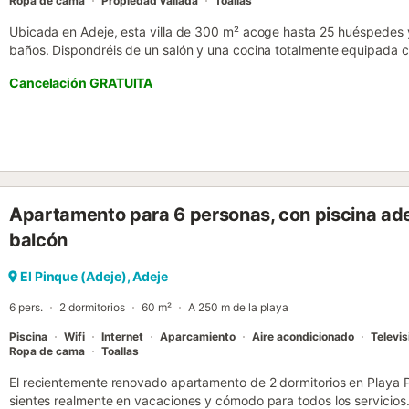
Ropa de cama
Propiedad vallada
Toallas
Ubicada en Adeje, esta villa de 300 m² acoge hasta 25 huéspedes y
baños. Dispondréis de un salón y una cocina totalmente equipada con
alta velocidad para videollamadas, televisión, lavadora, espacio de 
Cancelación GRATUITA
comodidad. Salid al exterior y disfrutad del jardín privado, terraza
vistas al mar y la montaña. La piscina privada al aire libre incluy
hay ducha exterior disponible. La propiedad dispone de 4 plazas 
cerca del transporte público y la playa. Se proporcionan toallas de 
propiedad, pero no dentro de la villa. No se permiten eventos ni fie
silencio a partir de las 21:00. La villa cuenta con solárium, cancha
de discoteca y lavandería. Tendréis acceso a mesa de ping-pong 
Apartamento para 6 personas, con piscina ade
compartidos. En la zona encontraréis calas preciosas y excelentes r
de limpieza y alquiler de coches disponibles por un suplemento dura
balcón
El Pinque (Adeje), Adeje
6 pers.
2 dormitorios
60 m²
A 250 m de la playa
Piscina
Wifi
Internet
Aparcamiento
Aire acondicionado
Televis
Ropa de cama
Toallas
El recientemente renovado apartamento de 2 dormitorios en Playa Pa
sientes realmente en vacaciones y cómodo para todos los servicios