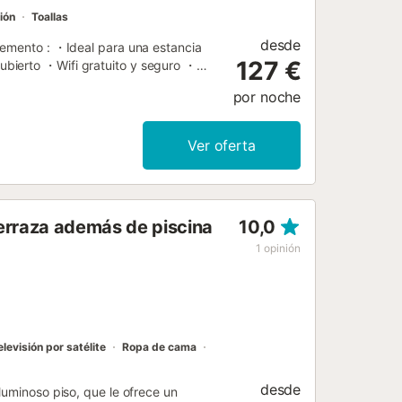
ión
Toallas
desde
temento : ・Ideal para una estancia
127 €
bierto ・Wifi gratuito y seguro ・
lavadora ・Comercios en las
por noche
SPACIO ◀ Ubicado en una residencia
stancia. ・En la residencia : → Rodeado
amplia cocina equipada (horno,
Ver oferta
ecoración suave y relajante. → 2
→ una hermosa terraza. ・En la
 360°. El Teide, las islas del
a. ▶ LLEGADA DE NUESTROS
erraza además de piscina
10,0
ur" está a 20 minutos en coche. ・
la zona de alquiler). ・En autobús, el
1
opinión
Cómo es la entrada ? ・Una vez
nizaremos su llegada para una entrada
elevisión por satélite
Ropa de cama
desde
luminoso piso, que le ofrece un