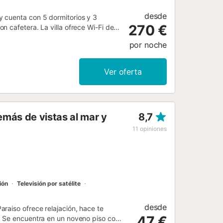
desde
 cuenta con 5 dormitorios y 3
270 €
 cafetera. La villa ofrece Wi-Fi de
trabajo, cuna y trona para vuestra
por noche
 cubierta y balcón con impresionantes
e cama balinesa y 15 tumbonas. También
de aparcamiento compartidas y está
Ver oferta
playa. Está permitido fumar en la
stas y se debe respetar el horario de
 de baloncesto, zona de juegos, zona
y equipamiento de gimnasio
más de vistas al mar y
8,7
estaurantes para descubrir. Servicio
nte vuestra estancia....
11
opiniones
ión
Televisión por satélite
desde
raiso ofrece relajación, hace te
47 €
. Se encuentra en un noveno piso con