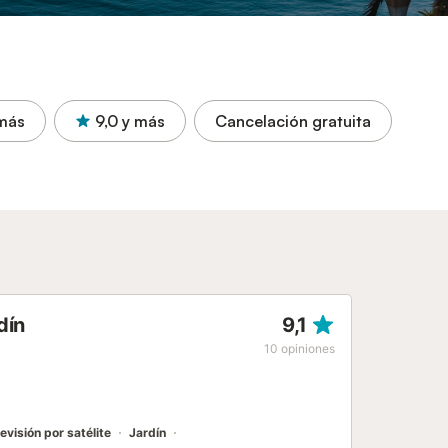
más
9,0
y más
Cancelación gratuita
dín
9,1
10
opiniones
evisión por satélite
Jardín