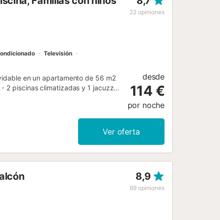
scina, Familias con niños
8,7
un suplemento de 20 euros a pagar a
uros por cambio de cerradura. El
22
opiniones
ark. A sólo 28 km del aeropuerto de
autobú...
condicionado
Televisión
desde
olvidable en un apartamento de 56 m2
114 €
・2 piscinas climatizadas y 1 jacuzzi,
uro, ・Cocina equipada: horno +
por noche
as inmediaciones. 👉 ¡Reserva ahora
muy bonita, disfruta de un alquiler
stilo mediterráneo blanco y rodeado de
Ver oferta
uiler : → una cocina equipada (horno,
ecoración suave y relajante. → 1
s camas superpuestas. → 1 cómodo
 ◀ ¿Cómo llegar al alquiler? ・El
alcón
8,9
 en taxi o en autobús (las líneas 111
a aproximadamente 1 hora y media para
69
opiniones
rva, le daremos la información
s en el apartemento....