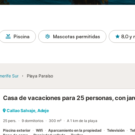
Piscina
Mascotas permitidas
8,0
y 
nerife Sur
Playa Paraíso
Casa de vacaciones para 25 personas, con jar
Callao Salvaje, Adeje
25 pers.
9 dormitorios
300 m²
A 1 km de la playa
Piscina exterior
Wifi
Aparcamiento en la propiedad
Televisión
Tel