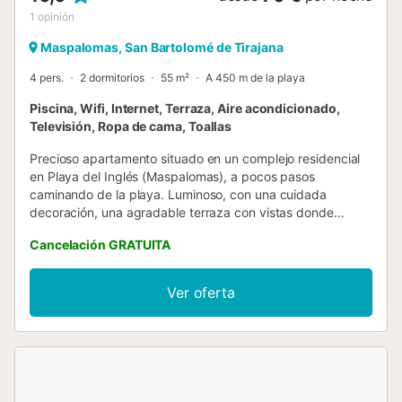
1
opinión
Maspalomas, San Bartolomé de Tirajana
4 pers.
2 dormitorios
55 m²
A 450 m de la playa
Piscina, Wifi, Internet, Terraza, Aire acondicionado,
Televisión, Ropa de cama, Toallas
Precioso apartamento situado en un complejo residencial
en Playa del Inglés (Maspalomas), a pocos pasos
caminando de la playa. Luminoso, con una cuidada
decoración, una agradable terraza con vistas donde
disfrutar y relajarse. Con capacidad para 4 personas, dos
Cancelación GRATUITA
bonitos dormitorios, aire acondicionado en el salón y Wifi
de Fibra pensado para el teletrabajo. Con todas las
comodidades para hacer de tus vacaciones una
Ver oferta
experiencia única en Gran Canaria. Con todos los servicios
necesarios alrededor, este apartamento es ideal tanto para
familias como parejas y viajes de negocios, ya que cuenta
con capacidad para 4 personas. Con una acogedora
habitación con cama de matrimonio, terraza con vistas y
mobiliario exterior donde podrás desconectar y tomar el