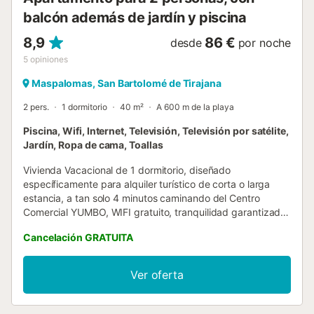
balcón además de jardín y piscina
8,9
86 €
desde
por noche
5
opiniones
Maspalomas, San Bartolomé de Tirajana
2 pers.
1 dormitorio
40 m²
A 600 m de la playa
Piscina, Wifi, Internet, Televisión, Televisión por satélite,
Jardín, Ropa de cama, Toallas
Vivienda Vacacional de 1 dormitorio, diseñado
específicamente para alquiler turístico de corta o larga
estancia, a tan solo 4 minutos caminando del Centro
Comercial YUMBO, WIFI gratuito, tranquilidad garantizada,
situado en la arteria principal de Playa del Inglés, cerca de
Cancelación GRATUITA
Supermercados, bares, variedad de restaurantes de todo
tipo, parada de autobús en la misma puerta del edificio, a
2 minutos caminando de todo lo que puedas
Ver oferta
necesitar.BIENVENIDOS !! Vivienda de 1 dormitorio,
diseñado específicamente para alquiler turístico de corta o
larga estancia, con todo lo necesario para una estancia