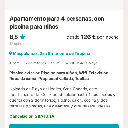
Apartamento para 4 personas, con
piscina para niños
8,8
126 €
desde
por noche
12
opiniones
Maspalomas, San Bartolomé de Tirajana
4 pers.
2 dormitorios
53 m²
A 600 m de la playa
Piscina exterior, Piscina para niños, Wifi, Televisión,
Ropa de cama, Propiedad vallada, Toallas
Ubicado en Playa del Inglés, Gran Canaria, este
apartamento de 53 m² puede alojar hasta 4 huéspedes y
cuenta con 2 dormitorios, 1 baño, salón, cocina y dos
terrazas privadas, una delantera y otra trasera, ideales
para disfrutar del aire libre y con acceso directo a la
Cancelación GRATUITA
piscina del complejo. Dispone de Wi-Fi, lavadora y cuna
para bebés sin coste adicional, para mayor comodidad. El