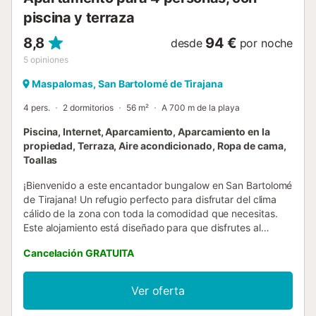
piscina y terraza
8,8
94 €
desde
por noche
5
opiniones
Maspalomas, San Bartolomé de Tirajana
4 pers.
2 dormitorios
56 m²
A 700 m de la playa
Piscina, Internet, Aparcamiento, Aparcamiento en la
propiedad, Terraza, Aire acondicionado, Ropa de cama,
Toallas
¡Bienvenido a este encantador bungalow en San Bartolomé
de Tirajana! Un refugio perfecto para disfrutar del clima
cálido de la zona con toda la comodidad que necesitas.
Este alojamiento está diseñado para que disfrutes al
máximo de tus vacaciones en familia o con amigos. La
Cancelación GRATUITA
estrella de la casa es su amplia terraza privada de 100
metros cuadrados, ideal para relajarte tomando el sol. Aquí
encontrarás mobiliario de jardín donde podrás descansar
Ver oferta
en las hamacas o disfrutar de comidas al aire libre. Es el
lugar perfecto para aprovechar el buen tiempo que