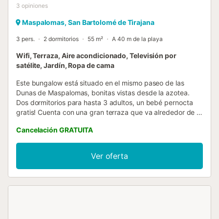
3
opiniones
Maspalomas, San Bartolomé de Tirajana
3 pers.
2 dormitorios
55 m²
A 40 m de la playa
Wifi, Terraza, Aire acondicionado, Televisión por
satélite, Jardín, Ropa de cama
Este bungalow está situado en el mismo paseo de las
Dunas de Maspalomas, bonitas vistas desde la azotea.
Dos dormitorios para hasta 3 adultos, un bebé pernocta
gratis! Cuenta con una gran terraza que va alrededor de la
casa con dos mesas para comer al aire libre, siendo su
Cancelación GRATUITA
punto estrella las maravillosas vistas sobre las dunas y el
mar desde el solarium que se encuentra en la azotea de la
propiedad. Sólo a 15 andando de Playa del Inglés o
Ver oferta
cruzando las dunas para llegar al mar. Esta propiedad está
situada en una zona muy tranquila, aunque no deja de ser
animada, muy cerca de las tiendas, restaurantes, y
centros comerciales. Todo lo que pueda necesitar está a
unos pasos, podrá gozar de tranquilidad y confort en unas
vacaciones muy especiales. Este alojamiento vacacional es