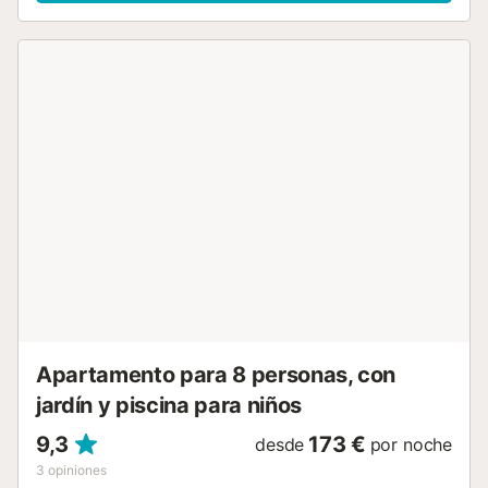
café de la mañana o esas charlas bajo las estrellas. En el
interior, el estilo mediterráneo se respira en cada rincón,
desde los cálidos y brillantes tonos, hasta los detalles de
madera y cerámica que te transportan a la costa sólo con
abrir los ojos. Cuenta con un dormitorio con una cama
doble y otro con dos camas individuales y aire
acondicionado en todas las estancias. La cocina
totalmente equipada es un sueño hecho realidad para los
cocineros más entusiastas, ya que cuenta con lavavajillas
y todos los utensilios de cocina. En el salón, que incluye
aire acondicionado y una TV de 65¨, podrás disfrutar de
canales internacionales y todos los deportes, perfecto
para esas noches en las que sólo quieres ver tu programa
favorito desde cualquier rincón del mundo. El baño es tan
moderno como práctico, con una ducha que te hará sentir
como en un spa cada mañana. Y si estar en el centro de
tod...
Apartamento para 8 personas, con
jardín y piscina para niños
9,3
173 €
desde
por noche
3
opiniones