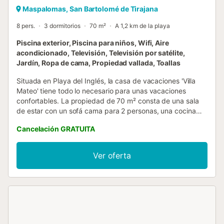
Maspalomas, San Bartolomé de Tirajana
8 pers.
3 dormitorios
70 m²
A 1,2 km de la playa
Piscina exterior, Piscina para niños, Wifi, Aire
acondicionado, Televisión, Televisión por satélite,
Jardín, Ropa de cama, Propiedad vallada, Toallas
Situada en Playa del Inglés, la casa de vacaciones 'Villa
Mateo' tiene todo lo necesario para unas vacaciones
confortables. La propiedad de 70 m² consta de una sala
de estar con un sofá cama para 2 personas, una cocina
totalmente equipada, 3 dormitorios y 3 baños, así como un
Cancelación GRATUITA
aseo adicional, por lo que puede alojar a 8 personas. Los
servicios adicionales incluyen Wi-Fi de alta velocidad (apto
para videollamadas) con un espacio de trabajo dedicado
Ver oferta
para la oficina en casa, una smart TV con servicios de
streaming, calefacción, aire acondicionado, un ventilador,
así como una lavadora. También dispone de cuna y trona.
La casa de vacaciones dispone de zona exterior privada
con jardín, terraza descubierta, terraza cubierta, parque
infantil y ducha exterior. La propiedad tiene acceso a una
zona exterior compartida que incluye una piscina vallada y