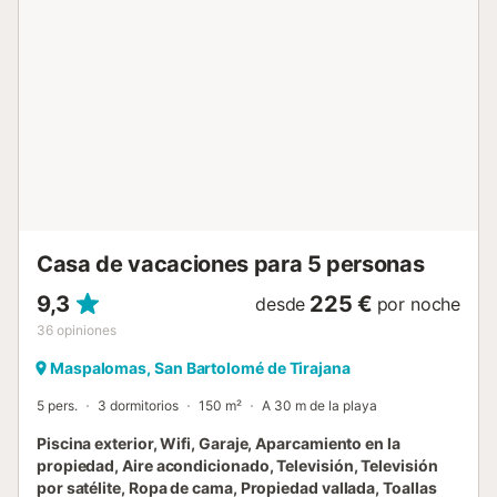
perfecto para parejas y deportistas. **Un bebé de hasta
dos años, pernocta sin coste en una cuna. Una trona será
provista. (Ambas bajo petición). ** Los huéspedes
deberán abonar un depósito de 400€ para cubrir los
posibles daños que puedan ocasionarse. Este depósito se
reembolsará completamente al realizar el registro de salida
y está sujeto a una inspección. **Esta propiedad se
encuentra en un complejo residencial por lo que todas
aquellas actividades que puedan perturbar la tranquilidad
de los vecinos quedan estrictamente prohibidas. **Las
entradas tardías tienen los siguientes cargos extra: -Entre
20:30 y 22...
Casa de vacaciones para 5 personas
9,3
225 €
desde
por noche
36
opiniones
Maspalomas, San Bartolomé de Tirajana
5 pers.
3 dormitorios
150 m²
A 30 m de la playa
Piscina exterior, Wifi, Garaje, Aparcamiento en la
propiedad, Aire acondicionado, Televisión, Televisión
por satélite, Ropa de cama, Propiedad vallada, Toallas