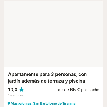
agradable. Totalmente equipado, electrodomésticos, ropa
de cama, toallas, toallas para la piscina, utensilios de
cocina, Champú, Gel, etc... En el corazón de Playa del
Inglés, con mucha iluminación natural, a pocos metros del
Centro Comercial YUMBO y las principales zonas de ocio
del sur de Gran Canaria. En mi pequeño rincón encontrarás
todo lo que necesitas para pasar unos días de auténtico
relax y confort. Vivienda muy acogedora, ideal para
parejas, es un lugar muy tranquilo. El alojamiento tiene
todo lo que necesita para que pueda disfrutar de su
estadía. Dispone de ropa de cama y baño. Dispone de
cama de matrimonio.La cocina dispone de horno,
microondas y lavadora y pequeños electrodomésticos,
totalmente equipada con los utensilios para cocinar.En la
sala de estar puedes disfrutar de Tv ...
Apartamento para 3 personas, con
jardín además de terraza y piscina
10,0
65 €
desde
por noche
2
opiniones
Maspalomas, San Bartolomé de Tirajana