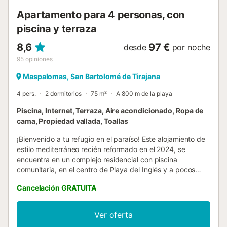
Apartamento para 4 personas, con
piscina y terraza
8,6
97 €
desde
por noche
95
opiniones
Maspalomas, San Bartolomé de Tirajana
4 pers.
2 dormitorios
75 m²
A 800 m de la playa
Piscina, Internet, Terraza, Aire acondicionado, Ropa de
cama, Propiedad vallada, Toallas
¡Bienvenido a tu refugio en el paraíso! Este alojamiento de
estilo mediterráneo recién reformado en el 2024, se
encuentra en un complejo residencial con piscina
comunitaria, en el centro de Playa del Inglés y a pocos
pasos de la playa y del Centro Comercial Yumbo. Cuenta
Cancelación GRATUITA
con entrada independiente, ideal para esos momentos en
los que quieres sentirte exclusivo desde el primer minuto y
no con una, sino con dos terrazas, así que tendrás más
Ver oferta
espacio del que podrías imaginar para disfrutar del sol, tu