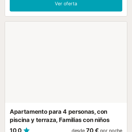
sistema de auto check-in permite una llegada flexible. El
Ver oferta
alojamiento ofrece entrada independiente desde la calle,
aparcamiento gratuito en la vía pública y se encuentra
cerca de numerosas zonas de ocio y restauración, además
de estar a pocos pasos de Playa del Inglés. Todo esto
convierte este bungalow en el lugar perfecto para tus
vacaciones....
Apartamento para 4 personas, con
piscina y terraza, Familias con niños
10,0
70 €
desde
por noche