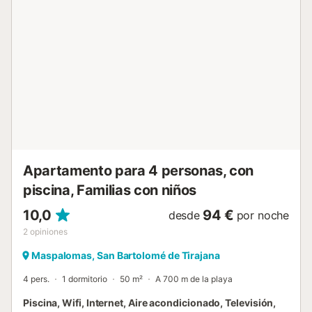
sol. Una segunda habitación con dos camas individuales,
una bonita cocina equipada abierta al salón con aire
acondicionado y un baño. Con todo tipo de comodidades,
Internet Wifi de fibra pensada para el teletrabajo, y todo lo
que puedas necesitar. Estratégicamente situado en uno de
los municipios más bonitos de la isla, donde disfrutar de
sus playas y pasear entre sus dunas. La vivienda dispone
de cocina americana equipada con microondas, lavadora,
nevera, Internet Wifi de fibra, aire acondicionado en el
salón, sábanas y toallas de ducha, plancha de ropa,
secador, cuna de viaje y trona. Actualmente el lavavajillas
se encuentra fuera de s...
Apartamento para 4 personas, con
piscina, Familias con niños
10,0
94 €
desde
por noche
2
opiniones
Maspalomas, San Bartolomé de Tirajana
4 pers.
1 dormitorio
50 m²
A 700 m de la playa
Piscina, Wifi, Internet, Aire acondicionado, Televisión,