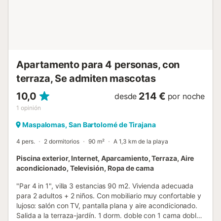
restaurante más cercano: 290 m. Distancia a pie/en coche
a la playa: 500 m El Veril. Distancia a pie/en coche al
supermercado más cercano: 457 m. Aeropuerto más
cercano: 33 km Aerop...
Apartamento para 4 personas, con
terraza, Se admiten mascotas
10,0
214 €
desde
por noche
1
opinión
Maspalomas, San Bartolomé de Tirajana
4 pers.
2 dormitorios
90 m²
A 1,3 km de la playa
Piscina exterior, Internet, Aparcamiento, Terraza, Aire
acondicionado, Televisión, Ropa de cama
"Par 4 in 1", villa 3 estancias 90 m2. Vivienda adecuada
para 2 adultos + 2 niños. Con mobiliario muy confortable y
lujoso: salón con TV, pantalla plana y aire acondicionado.
Salida a la terraza-jardín. 1 dorm. doble con 1 cama doble