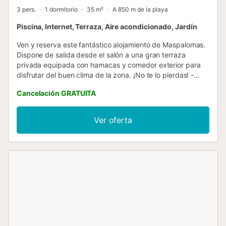
3 pers.
1 dormitorio
35 m²
A 850 m de la playa
Piscina, Internet, Terraza, Aire acondicionado, Jardín
Ven y reserva este fantástico alojamiento de Maspalomas.
Dispone de salida desde el salón a una gran terraza
privada equipada con hamacas y comedor exterior para
disfrutar del buen clima de la zona. ¡No te lo pierdas! -
Alojamiento en Maspalomas, moderno y amplio, muy
Cancelación GRATUITA
luminoso - Terraza Solárium con hamacas - Comedor
exterior - Piscina comunitaria - Aire acondicionado -
Cocina totalmente equipada, Smart TV y Wifi - A 1km de la
Ver oferta
playa del inglés - A 3 km de la Reserva Natural Dunas de
Maspalomas, enclave turístico por excelencia de la isla de
Gran Canaria - A 5 minutos del Centro comercial el Yumbo
- Todos los servicios necesarios a pocos metros:
supermercado, restaurantes, farmacia, cajeros
automáticos, etc. - Escapada para relajarse....