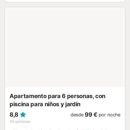
caracteriza a esta zona durante prácticamente todo el
año. El interior cuenta con 2 dormitorios equipados con 4
camas individuales, perfectos para alojar hasta 4
personas. El aire acondicionado en el salón y algunos
dormitorios te mantendrá fresco durante los días más
calurosos. Además, dispones de 1 baño con ducha para tu
comodidad. La cocina americana está completamente
equipada con todo lo que necesitas: nevera, congelador,
horno, microondas, cafetera, tostador, hervidor,
exprimidor, lavadora y utensilios de cocina. Perfecto si
prefieres preparar tus propias comidas. Tendrás acceso a
la piscina comunitaria compartida, ideal para refrescarte
en cualquier momento del día. También contarás con WiFi
para mantenerte conectado y un televisor para
entretenimiento. El aparcamiento privado está disponible
en la zona cercana al bungalow. L...
Apartamento para 6 personas, con
piscina para niños y jardín
8,8
99 €
desde
por noche
36
opiniones