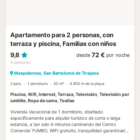
encontraras todo lo que puedas necesitar para unas
vacaciones, Supermercados, bares, restaurantes,
heladería, restaurantes de comida rápida, También
disfrutaras muy cerca de parada de Autobús donde poder
desplazarte a cu...
Apartamento para 2 personas, con
terraza y piscina, Familias con niños
9,8
72 €
desde
por noche
5
opiniones
Maspalomas, San Bartolomé de Tirajana
2 pers.
1 dormitorio
40 m²
A 600 m de la playa
Piscina, Wifi, Internet, Terraza, Televisión, Televisión por
satélite, Ropa de cama, Toallas
Vivienda Vacacional de 1 dormitorio, diseñado
específicamente para alquiler turístico de corta o larga
estancia, a tan solo 4 minutos caminando del Centro
Comercial YUMBO, WIFI gratuito, tranquilidad garantizada,
situado en la arteria principal de Playa del Inglés, cerca de