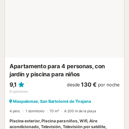
una piscina infantil. Los enlaces de transporte público se
encuentran a poca distancia a pie. Hay aparcamiento
gratuito en la calle. El césped se corta dos veces por
semana. No se permiten mascotas, fumar ni celebrar
eventos. Hay cámaras de seguridad y/o dispositivos de
grabación de audio en las instalaciones. Se proporcionan
toallas de playa/piscina. Este alquiler cuenta con
características de ahorro de luz y agua....
Apartamento para 4 personas, con
jardín y piscina para niños
9,1
130 €
desde
por noche
8
opiniones
Maspalomas, San Bartolomé de Tirajana
4 pers.
1 dormitorio
70 m²
A 200 m de la playa
Piscina exterior, Piscina para niños, Wifi, Aire
acondicionado, Televisión, Televisión por satélite,