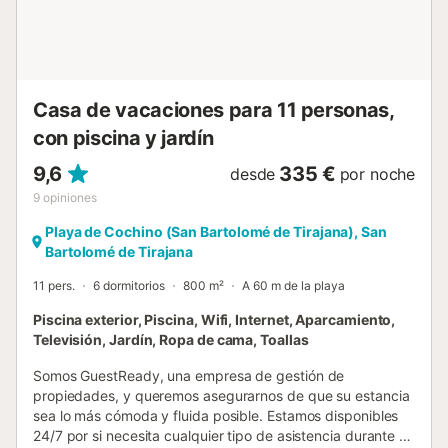
cocina americana equipada con microondas, lavadora,
nevera, batidora, ascensor, Internet Wifi de fibra, aire
acondicionado en el salón, Smart TV, sábanas y toallas de
ducha, cuna de viaje y trona. Además en el complejo
podrás disfrutar de piscina comunitaria....
Casa de vacaciones para 11 personas,
con piscina y jardín
9,6
335 €
desde
por noche
9
opiniones
Playa de Cochino (San Bartolomé de Tirajana), San
Bartolomé de Tirajana
11 pers.
6 dormitorios
800 m²
A 60 m de la playa
Piscina exterior, Piscina, Wifi, Internet, Aparcamiento,
Televisión, Jardín, Ropa de cama, Toallas
Somos GuestReady, una empresa de gestión de
propiedades, y queremos asegurarnos de que su estancia
sea lo más cómoda y fluida posible. Estamos disponibles
24/7 por si necesita cualquier tipo de asistencia durante su