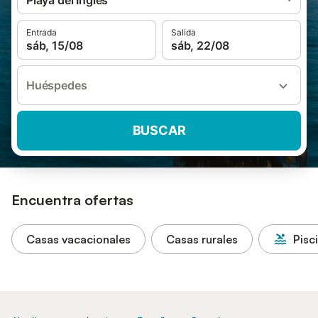
Playa del Inglés
Entrada
Salida
sáb, 15/08
sáb, 22/08
Huéspedes
BUSCAR
Encuentra ofertas
Casas vacacionales
Casas rurales
Pisc