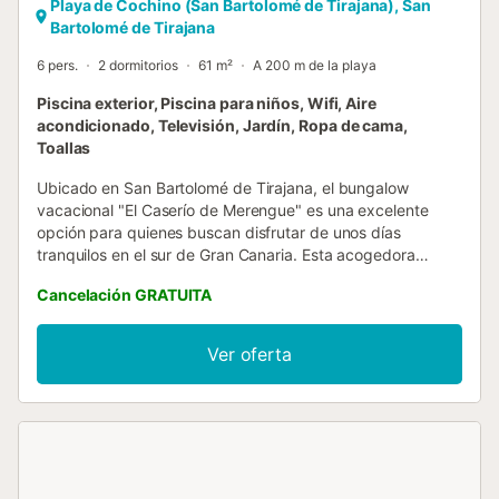
Playa de Cochino (San Bartolomé de Tirajana), San
Bartolomé de Tirajana
6 pers.
2 dormitorios
61 m²
A 200 m de la playa
Piscina exterior, Piscina para niños, Wifi, Aire
acondicionado, Televisión, Jardín, Ropa de cama,
Toallas
Ubicado en San Bartolomé de Tirajana, el bungalow
vacacional "El Caserío de Merengue" es una excelente
opción para quienes buscan disfrutar de unos días
tranquilos en el sur de Gran Canaria. Esta acogedora
propiedad de dos plantas ofrece el espacio y la
Cancelación GRATUITA
comodidad necesarios para alojar hasta seis personas.
Cuenta con una sala de estar luminosa, cocina
completamente equipada, dos dormitorios, un baño
Ver oferta
completo y un aseo adicional, lo que la hace ideal para
familias o grupos de amigos. El alojamiento dispone de aire
acondicionado en todas las estancias, Wi-Fi, televisión,
lavadora y también incluye toallas para la playa o la
piscina. Para quienes viajan con niños pequeños, se ofrece
cuna y trona bajo petición. Uno de los rincones favoritos es