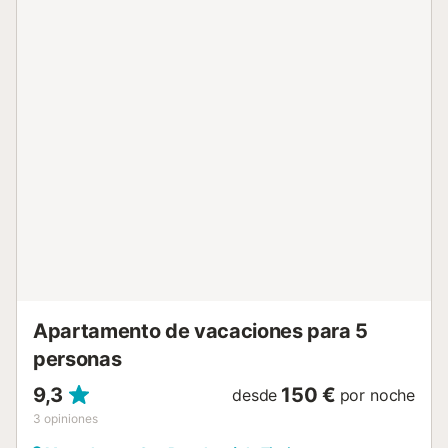
ubicada cerca de la playa, con enlaces de transporte
público a poca distancia. Los puntos de interés locales
incluyen Yumbo Centrum, el campo de golf de
Maspalomas y el centro comercial Cita. El aeropuerto de
Gran Canaria, el más cercano, está a 27 km. Hay una plaza
de aparcamiento disponible en la propiedad, y hay
aparcamiento gratuito disponible en la calle. Las familias
con niños son bienvenidas. No se permiten mascotas ni
fumar en la propiedad. Se espera que los huéspedes
respeten las horas de silencio durante su estancia (nada
de fiestas ni ruidos fuertes de 22.00 a 9.00). Este inmueble
no dispone de aire acondicionado. La propiedad tiene
acceso sin escalones. Se proporcionará una llave para la
puerta del garaje y dos tarjetas (para...
Apartamento de vacaciones para 5
personas
9,3
150 €
desde
por noche
3
opiniones