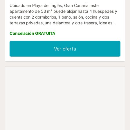
Ubicado en Playa del Inglés, Gran Canaria, este
apartamento de 53 m² puede alojar hasta 4 huéspedes y
cuenta con 2 dormitorios, 1 baño, salón, cocina y dos
terrazas privadas, una delantera y otra trasera, ideales
para disfrutar del aire libre y con acceso directo a la
Cancelación GRATUITA
piscina del complejo. Dispone de Wi-Fi, lavadora y cuna
para bebés sin coste adicional, para mayor comodidad. El
sistema de auto check-in permite una llegada flexible. El
Ver oferta
alojamiento ofrece entrada independiente desde la calle,
aparcamiento gratuito en la vía pública y se encuentra
cerca de numerosas zonas de ocio y restauración, además
de estar a pocos pasos de Playa del Inglés. Todo esto
convierte este bungalow en el lugar perfecto para tus
vacaciones....