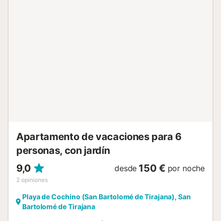
ducha y los 2 dormitorios. Por el otro lado del alojamiento,
contamos con el salón y la terraza, la cual dispone de silla
exterior y zona comedor. La cocina está totalmente
equipada, con lavavajillas y utensilios de cocina. En todas
las habitaciones hay wifi gratuito de alta velocidad y aire
acondicionado en el salón. La casa se puede disfrutar
tanto dentro como fuera durante todo el año, ya que
ofrece todo el confort que se puede esperar. Además la
zona comunitaria con piscina, cuenta con una maravillosa
zona ajardinada y tumbonas. Hay cuna y trona
disponibles. Por favor, háganoslo saber cuando haga la
reserva. La cuna y...
Apartamento de vacaciones para 6
personas, con jardín
9,0
150 €
desde
por noche
2
opiniones
Playa de Cochino (San Bartolomé de Tirajana), San
Bartolomé de Tirajana