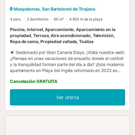
Maspalomas, San Bartolomé de Tirajana
4 pers.
2 dormitorios
60 m²
A 850 m de la playa
Piscina, Internet, Aparcamiento, Aparcamiento en la
propiedad, Terraza, Aire acondicionado, Televisión,
Ropa de cama, Propiedad vallada, Toallas
★ Gestionado por Gran Canaria Stays. ¡Visita nuestra web!
¿Piensas en unas vacaciones de ensueño donde el confort
y la tranquilidad forman parte del día a día? ¡Este moderno
apartamento en Playa del Inglés reformado en 2023 es
ideal para ti! Situado en una de las mejores zonas de Playa
Cancelación GRATUITA
del Inglés, a pocos pasos del Centro Comercial Yumbo,
restaurantes y la playa. Se ubica en un complejo
vacacional muy tranquilo, cuenta con materiales y
Ver oferta
acabados de calidad y una distribución inmejorable.
Dispone de una terraza con vistas, dos dormitorios, un
baño y una piscina comunitaria. La casa reformada en el
año 2023, con un estilo moderno, se distribuye de la
siguiente manera: - Al ingresar en la vivienda, se encuentra
el salón-cocina. Por un lado contamos con un baño con