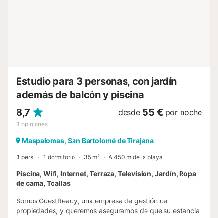
aguas tranquilas y agradables paseos junto al mar. A poca
distancia a pie encontrará supermercados, cafeterías,
restaurantes y tiendas, tanto en el paseo marítimo como
en los centros comerciales cercanos. Las buenas
conexiones de transporte público facilitan el acceso a
Maspalomas, Meloneras y otros puntos de interés del sur
de Gran Canaria. Características principales Dos
dormitorios: Alojamiento cómodo para hasta 4 ...
Estudio para 3 personas, con jardín
además de balcón y piscina
8,7
55 €
desde
por noche
3
opiniones
Maspalomas, San Bartolomé de Tirajana
3 pers.
1 dormitorio
35 m²
A 450 m de la playa
Piscina, Wifi, Internet, Terraza, Televisión, Jardín, Ropa
de cama, Toallas
Somos GuestReady, una empresa de gestión de
propiedades, y queremos asegurarnos de que su estancia