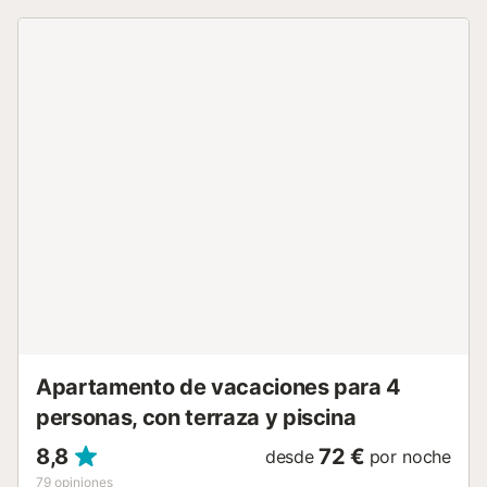
ideal tanto para familias como parejas y viajes de
negocios, ya que cuenta con capacidad para 4 personas.
Con una acogedora habitación con cama queen, cocina
completamente equipada abierta al salón con sofá cama
doble y aire acondicionado, vistas a la ciudad y un baño.
Con todo tipo de comodidades, Internet Wifi de fibra,
Smart TV, ascensor, piscina comunitaria en el complejo
residencial en el que se ubica y todo lo que puedas
necesitar. Estratégicamente situado en uno de los
municipios más bonitos de la isla, donde disfrutar de sus
playas y pasear entre sus dunas. La casa dispone de
cocina americana equipada con microondas, lavadora,
nevera, batidora, ascensor, Internet Wifi de fibra, aire
acondicionado en el salón, Smart TV, sábanas y toallas de
ducha, cuna de viaje y trona. Además en el complejo
podrás disfrutar de piscina comunitaria....
Apartamento de vacaciones para 4
personas, con terraza y piscina
8,8
72 €
desde
por noche
79
opiniones