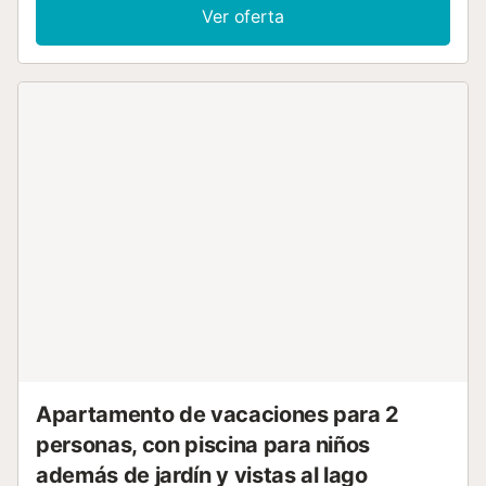
prestaciones esenciales para vuestra estancia. Esta
Ver oferta
propiedad ofrece acceso a una zona exterior compartida
con piscina, piscina infantil, jardín y terraza abierta. Está
situada en una zona céntrica y tranquila, cerca de la playa
y a poca distancia a pie de enlaces de transporte público.
Cerca se encuentran supermercados, restaurantes,
atracciones turísticas y un centro comercial. No se
permiten mascotas, fumar ni eventos. Hay cámaras de
seguridad y dispositivos de grabación de audio en el
recinto. Las visitas están estrictamente prohibidas. La
propiedad dispone de aparcamiento para motos y
bicicletas. El alquiler incluye servicios de ahorro de agua y
electricidad. Lavadora y secadora están disponibles por
un coste adicional y son compartidas con otras unidades.
Servicio de traslado al aeropuerto disponible por un coste
adicional....
Apartamento de vacaciones para 2
personas, con piscina para niños
además de jardín y vistas al lago