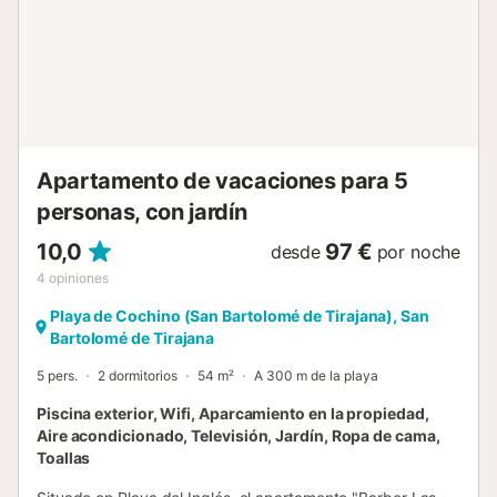
tumbonas privadas en la piscina, que debéis guardar tras
su uso. El alojamiento está equipado para ahorrar luz y
agua....
Apartamento de vacaciones para 5
personas, con jardín
10,0
97 €
desde
por noche
4
opiniones
Playa de Cochino (San Bartolomé de Tirajana), San
Bartolomé de Tirajana
5 pers.
2 dormitorios
54 m²
A 300 m de la playa
Piscina exterior, Wifi, Aparcamiento en la propiedad,
Aire acondicionado, Televisión, Jardín, Ropa de cama,
Toallas