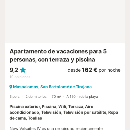
características de ahorro de luz y agua....
Apartamento de vacaciones para 5
personas, con terraza y piscina
9,2
162 €
desde
por noche
10
opiniones
Maspalomas, San Bartolomé de Tirajana
5 pers.
2 dormitorios
70 m²
A 150 m de la playa
Piscina exterior, Piscina, Wifi, Terraza, Aire
acondicionado, Televisión, Televisión por satélite, Ropa
de cama, Toallas
New Velsuites IV es una propiedad recientemente