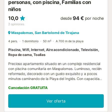
personas, con piscina, Familias con
niños
10,0
94 €
desde
por noche
2
opiniones
Maspalomas, San Bartolomé de Tirajana
4 pers.
1 dormitorio
50 m²
A 700 m de la playa
Piscina, Wifi, Internet, Aire acondicionado, Televisión,
Ropa de cama, Toallas
Precioso apartamento situado en un complejo residencial
con piscina comunitaria en Maspalomas. Luminoso, recién
reformado, decorado con un gusto exquisito y a pocos
minutos caminando de la Playa del Inglés. Con capacidad
para 4 personas, con un bonito dormitorio con cama
Cancelación GRATUITA
queen, aire acondicionado en el salón, Internet Wifi de
fibra pensado para el teletrabajo y Smart TV. Con todas
las comodidades a tu disposición para hacer de tus
Ver oferta
vacaciones una experiencia única en Gran Canaria. Con un
cuidado exquisito a cada detalle, este apartamento es