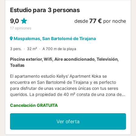
una terraza pr...
Estudio para 3 personas
9,0
77 €
desde
por noche
17
opiniones
Maspalomas, San Bartolomé de Tirajana
3 pers.
32 m²
A 700 m de la playa
Piscina exterior, Wifi, Aire acondicionado, Televisión,
Toallas
El apartamento estudio Kellys' Apartment Koka se
encuentra en San Bartolomé de Tirajana y es perfecto
para disfrutar de unas vacaciones únicas con tus seres
queridos. La propiedad de 40 m² consta de una zona de
estar/dormitorio y 1 baño, por lo que puede alojar a 4
Cancelación GRATUITA
personas. Los servicios adicionales incluyen Wi-Fi,
televisión, aire acondicionado y lavadora. Este
apartamento estudio cuenta con una zona exterior privada
Ver oferta
con terraza cubierta. También dispone de terraza
descubierta compartida, piscina y ducha exterior. No se