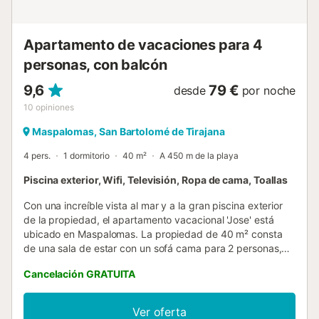
montar en bicicleta. A poca distancia de centros
comerciales, restaurantes, farmacias y supermercados,
¡puede tener todo lo qu...
Apartamento de vacaciones para 4
personas, con balcón
9,6
79 €
desde
por noche
10
opiniones
Maspalomas, San Bartolomé de Tirajana
4 pers.
1 dormitorio
40 m²
A 450 m de la playa
Piscina exterior, Wifi, Televisión, Ropa de cama, Toallas
Con una increíble vista al mar y a la gran piscina exterior
de la propiedad, el apartamento vacacional 'Jose' está
ubicado en Maspalomas. La propiedad de 40 m² consta
de una sala de estar con un sofá cama para 2 personas,
una cocina bien equipada, 1 dormitorio y 1 baño, por lo
Cancelación GRATUITA
que puede alojar a 4 personas. Los servicios adicionales
incluyen Wi-Fi de alta velocidad con un espacio de trabajo
dedicado para la oficina en casa, una lavadora y una
Ver oferta