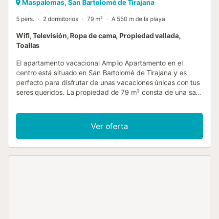
Maspalomas, San Bartolomé de Tirajana
5 pers.
2 dormitorios
79 m²
A 550 m de la playa
Wifi, Televisión, Ropa de cama, Propiedad vallada,
Toallas
El apartamento vacacional Amplio Apartamento en el
centro está situado en San Bartolomé de Tirajana y es
perfecto para disfrutar de unas vacaciones únicas con tus
seres queridos. La propiedad de 79 m² consta de una sala
de estar con sofá cama para una persona, una cocina bien
equipada, 2 dormitorios y 1 baño, por lo que puede alojar a
5 personas. Los servicios adicionales incluyen Wi-Fi de alta
Ver oferta
velocidad (apto para videollamadas), televisión y lavadora.
Este alquiler de vacaciones cuenta con un espacio exterior
privado, que incluye un jardín, terrazas cubiertas y
descubiertas, una barbacoa y una ducha exterior. La
propiedad está ubicada en cerca de la playa y los enlaces
de transporte público están a poca distancia. Se admite
un máximo de 2 mascotas por un suplemento. No se
permite fumar ni celebrar eventos. Este inmueble no
dispone de aire acondicionado. Este alquiler cuenta con