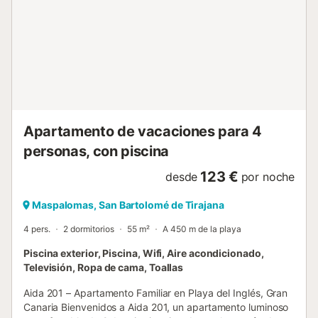
forma de litera no apto para personas con movilidad
reducida. La localización es inmejorable, ya que se
encuentra a escasos minutos caminando de la Iglesia del
Templo Ecuménico, los centros comerciales Plaza y
Kashbah, supermercados y restaurantes y del hotel
Dunamar, cuya visita también recomendamos
encarecidamente. Sin lugar a dudas, en VillaGranCanaria
consideramos que esta propiedad “de ensueño” es un
producto pensado para nuestros clientes más exigentes.
Apartamento de vacaciones para 4
La pisc...
personas, con piscina
123 €
desde
por noche
Maspalomas, San Bartolomé de Tirajana
4 pers.
2 dormitorios
55 m²
A 450 m de la playa
Piscina exterior, Piscina, Wifi, Aire acondicionado,
Televisión, Ropa de cama, Toallas
Aida 201 – Apartamento Familiar en Playa del Inglés, Gran
Canaria Bienvenidos a Aida 201, un apartamento luminoso