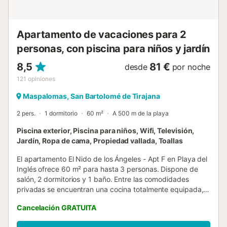
zonas compartidas del complejo. Se aplica una tasa de
limpieza de €40,00 por estancia. Las toallas están
incluidas en el precio. Las sában...
Apartamento de vacaciones para 2
personas, con piscina para niños y jardín
8,5
81 €
desde
por noche
121
opiniones
Maspalomas, San Bartolomé de Tirajana
2 pers.
1 dormitorio
60 m²
A 500 m de la playa
Piscina exterior, Piscina para niños, Wifi, Televisión,
Jardín, Ropa de cama, Propiedad vallada, Toallas
El apartamento El Nido de los Ángeles - Apt F en Playa del
Inglés ofrece 60 m² para hasta 3 personas. Dispone de
salón, 2 dormitorios y 1 baño. Entre las comodidades
privadas se encuentran una cocina totalmente equipada,
terraza cubierta, Wi-Fi de alta velocidad apto para
Cancelación GRATUITA
videollamadas, televisión y ventilador. Este alojamiento solo
para adultos brinda un espacio cómodo y todas las