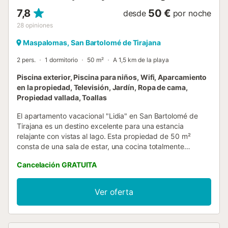
7,8
50 €
desde
por noche
28
opiniones
Maspalomas, San Bartolomé de Tirajana
2 pers.
1 dormitorio
50 m²
A 1,5 km de la playa
Piscina exterior, Piscina para niños, Wifi, Aparcamiento
en la propiedad, Televisión, Jardín, Ropa de cama,
Propiedad vallada, Toallas
El apartamento vacacional "Lidia" en San Bartolomé de
Tirajana es un destino excelente para una estancia
relajante con vistas al lago. Esta propiedad de 50 m²
consta de una sala de estar, una cocina totalmente
equipada, 1 dormitorio y 1 baño, y tiene capacidad para 2
Cancelación GRATUITA
personas. Los servicios y comodidades adicionales
incluyen Wi-Fi de alta velocidad (apto para videollamadas)
con un espacio de trabajo para hacer videollamadas,
Ver oferta
televisión y lavadora. Los huéspedes pueden disfrutar de
la zona exterior compartida de esta propiedad: una
piscina vallada (abierta de 10.00 a 18.00), un jardín, una
piscina infantil y una ducha exterior. La propiedad está