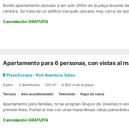
Bonito apartamento ubicado a tan solo 200m de la playa levante de 
céntrica. Se trata de un edificio tranquilo ubicado muy cerca de to
supermercados. Se trata de un apartamento totalmente equipado, 
Cancelación GRATUITA
de ellas con tres camas individuales y otra con dos camas individua
salón comedor con dos espacios, uno para relajarse con sofá y tele
poco mas alto con la mesa para comer. Dispone de una terraza equ
galeria/trastero donde esta la lavadora y pueden dejar las cosas de 
tiene aire acondicionado y parking...
Apartamento para 6 personas, con vistas al ma
Plaza Europa - Port Aventura, Salou
6 pers.
3 dormitorios
100 m²
A 800 m de la playa
Terraza
Aire acondicionado
Televisión
Ropa de cama
Apartamento para familias, no se aceptan Grupos de Jóvenes ni an
primera línea, frontal al mar con unas maravillosas vistas panorámica
porque tienen la playa solo salir del portal del apartamento y con 
Cancelación GRATUITA
niños corran por él mientras ustedes disfrutan de un agradable pas
y ocio a pocos metros de su apartamento. El Apartamento, está situad