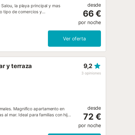
desde
Salou, la playa principal y mas
66 €
do tipo de comercios y
que dispone de dos habitaciones, una
por noche
les. Baño completo. Cocina individual,
visión y otra zona en un espacio un
ipada y de una especie de
Ver oferta
la playa, maletas... El apartamento
r y terraza
9,2
3
opiniones
desde
imales. Magnifico apartamento en
72 €
s al mar. Ideal para familias con hijos
un gran paseo marítimo para que los
por noche
eo, con gran variedad de restaurantes
o en primera línea, frontal al mar ,