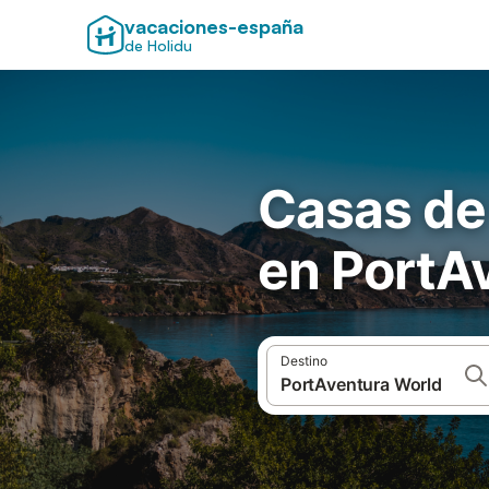
vacaciones-españa
de Holidu
Casas de
en PortA
Destino