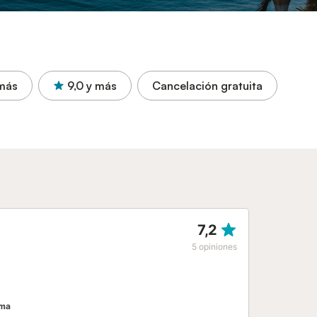
más
9,0
y más
Cancelación gratuita
7,2
5
opiniones
ama