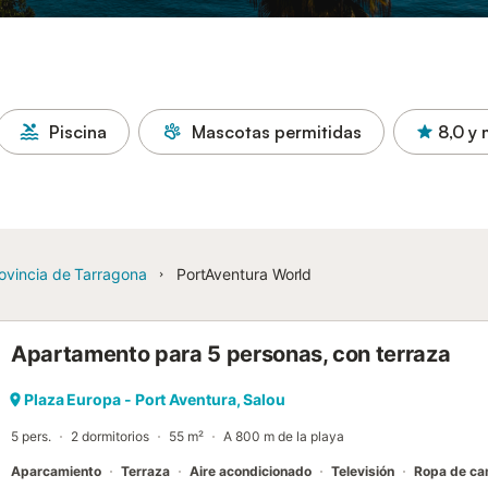
Piscina
Mascotas permitidas
8,0
y 
ovincia de Tarragona
PortAventura World
Apartamento para 5 personas, con terraza
Plaza Europa - Port Aventura, Salou
5 pers.
2 dormitorios
55 m²
A 800 m de la playa
Aparcamiento
Terraza
Aire acondicionado
Televisión
Ropa de c