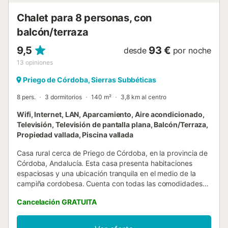
en suite con plato de ducha, y otro baño con plato de
ducha está a disposición de los huéspedes en la casa. El
Chalet para 8 personas, con
salón y dos dormitorios disponen de aire acondicionado. El
balcón/terraza
espac...
9,5
93 €
desde
por noche
13
opiniones
Priego de Córdoba, Sierras Subbéticas
8 pers.
3 dormitorios
140 m²
3,8 km al centro
Wifi, Internet, LAN, Aparcamiento, Aire acondicionado,
Televisión, Televisión de pantalla plana, Balcón/Terraza,
Propiedad vallada, Piscina vallada
Casa rural cerca de Priego de Córdoba, en la provincia de
Córdoba, Andalucía. Esta casa presenta habitaciones
espaciosas y una ubicación tranquila en el medio de la
campiña cordobesa. Cuenta con todas las comodidades
que puedas necesitar para disfrutar de una estancia
Cancelación GRATUITA
relajante con toda la familia, al tener espacio para hasta
ocho personas. El salón comedor es el ambiente principal
de la vivienda, en el cual toda la familia puede reunirse