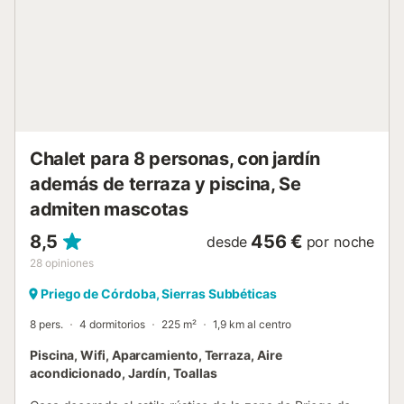
cada mañana. La primera planta también dispone de dos
cuartos de baño, uno con bañera y el otro con plato de
ducha. En la planta baja, el salón de dos niveles está
decorado con exquisitos detalles rústicos, proporcionando
un ambiente relajante, ideal para deleitarse con una siesta
y disfrutar de la calma que envuelve el alojamiento. Dos
salones y...
Chalet para 8 personas, con jardín
además de terraza y piscina, Se
admiten mascotas
8,5
456 €
desde
por noche
28
opiniones
Priego de Córdoba, Sierras Subbéticas
8 pers.
4 dormitorios
225 m²
1,9 km al centro
Piscina, Wifi, Aparcamiento, Terraza, Aire
acondicionado, Jardín, Toallas