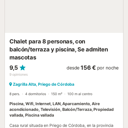
matrimonio y el otro con dos camas individuales de 1,05
mt. Además, esta planta está equipada con dos cuartos
de baño con plato de ducha. Llegando a la planta alta,
encontrarás una sala de lectura más pequeña, otro cuarto
de baño con plato de ducha y los cuatros dormitorios
restantes. Dos de ellos están equipados con dos camas
individuales cada uno, el tercero presenta una cama de
Chalet para 8 personas, con
matrimonio y, finalmente, el cuarto dormitorio cuenta con
balcón/terraza y piscina, Se admiten
una litera y una cama de matrimonio. En ...
mascotas
9,5
156 €
desde
por noche
9
opiniones
Zagrilla Alta, Priego de Córdoba
8 pers.
4 dormitorios
150 m²
100 m al centro
Piscina, Wifi, Internet, LAN, Aparcamiento, Aire
acondicionado, Televisión, Balcón/Terraza, Propiedad
vallada, Piscina vallada
Casa rural situada en Priego de Córdoba, en la provincia