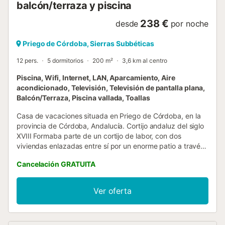
balcón/terraza y piscina
30x15 m ...
238 €
desde
por noche
Priego de Córdoba, Sierras Subbéticas
12 pers.
5 dormitorios
200 m²
3,6 km al centro
Piscina, Wifi, Internet, LAN, Aparcamiento, Aire
acondicionado, Televisión, Televisión de pantalla plana,
Balcón/Terraza, Piscina vallada, Toallas
Casa de vacaciones situada en Priego de Córdoba, en la
provincia de Córdoba, Andalucía. Cortijo andaluz del siglo
XVIII Formaba parte de un cortijo de labor, con dos
viviendas enlazadas entre sí por un enorme patio a través
del cual se accedía a éstas y a las estancias propias para
Cancelación GRATUITA
los animales (caballerizas, cuadras, pajar etc...) El paso del
tiempo y el abandono hizo inevitable el derribo de la
mayor parte del cortijo, quedando en pie una de las
Ver oferta
viviendas que se encontraba en mejor estado, y que hoy
conocedores del mérito y valor de estas antiguas
construcciones, hemos querido restaurar conservando en