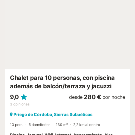
conecta con la cocina a través de una barra americana.
Equipada con horno, microondas, lavavajillas, lavadora,
aire acondicionado frío/calor en el salón, calefacción por
gas-oil, entre otros electrodomésticos. Alrededor de la
casa rural crecen esplendorosos olivos. Alrededor de la
piscina, se extiende un espacio lleno de magia y armonía
entre el verde de plantas y naranjos, que finalmente se
funden con las estupendas vistas a las Sierras que se
alzan en el horizonte....
Chalet para 10 personas, con piscina
además de balcón/terraza y jacuzzi
9,0
280 €
desde
por noche
3
opiniones
Priego de Córdoba, Sierras Subbéticas
10 pers.
5 dormitorios
130 m²
2,2 km al centro
Piscina, Jacuzzi, Wifi, Internet, Aparcamiento, Aire