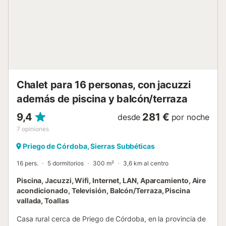
aquí, gracias también a la estufa a leña. Los cuatro
dormitorios de la casa están equipados con camas
confortables, lo que asegura el sueño más relajante para
todos los huéspedes. Tres de estos dormitorios cuentan
con una cama de matrimonio, mientras que en el cuarto
dormitorio, encontrarás dos camas individuales. Además,
tienes la posibilidad de añadir dos plazas supletorias más,
aumentando de esta manera la capacidad total del
Chalet para 16 personas, con jacuzzi
alojamiento a 10 personas. La calefacción está
además de piscina y balcón/terraza
proporcionada a través de ra...
9,4
281 €
desde
por noche
7
opiniones
Priego de Córdoba, Sierras Subbéticas
16 pers.
5 dormitorios
300 m²
3,6 km al centro
Piscina, Jacuzzi, Wifi, Internet, LAN, Aparcamiento, Aire
acondicionado, Televisión, Balcón/Terraza, Piscina
vallada, Toallas
Casa rural cerca de Priego de Córdoba, en la provincia de