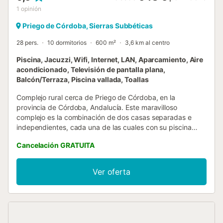
1
opinión
Priego de Córdoba, Sierras Subbéticas
28 pers.
10 dormitorios
600 m²
3,6 km al centro
Piscina, Jacuzzi, Wifi, Internet, LAN, Aparcamiento, Aire
acondicionado, Televisión de pantalla plana,
Balcón/Terraza, Piscina vallada, Toallas
Complejo rural cerca de Priego de Córdoba, en la
provincia de Córdoba, Andalucía. Este maravilloso
complejo es la combinación de dos casas separadas e
independientes, cada una de las cuales con su piscina
privada. El entorno espectacular asegura una estancia
Cancelación GRATUITA
relajante que podrás compartir con tus seres queridos y
crear así inolvidables momentos de diversión. Ambas
viviendas están decoradas en un auténtico estilo rústico,
Ver oferta
garantizando que toda la familia pase sus vacaciones
envuelta por un ambiente de ensueño y una atmósfera que
difícilmente olvidarás. Además, el hecho de que puedas
compartir tus vacaciones con tu amigo perruno es el
bonus que no te esperabas. La primera casa puede