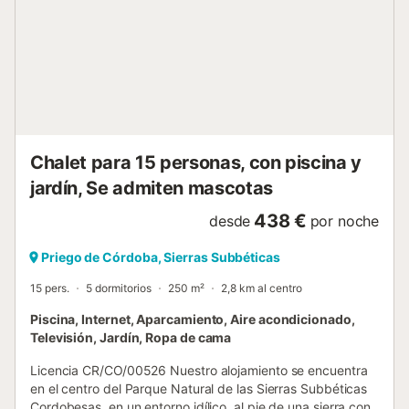
cada uno, mientras que los otros tres cuenta con dos
camas individuales cada uno. La casa dispone, además,
de calefacción central. En la zona exterior, dispondrás de
un espacioso patio, cuya guinda del pastel es la piscina
privada. Aquí, podrás refrescarte cuando las temperaturas
suban, mientras que el comedor al aire libre te permite
disfrutar de tus comidas. La...
Chalet para 15 personas, con piscina y
jardín, Se admiten mascotas
438 €
desde
por noche
Priego de Córdoba, Sierras Subbéticas
15 pers.
5 dormitorios
250 m²
2,8 km al centro
Piscina, Internet, Aparcamiento, Aire acondicionado,
Televisión, Jardín, Ropa de cama
Licencia CR/CO/00526 Nuestro alojamiento se encuentra
en el centro del Parque Natural de las Sierras Subbéticas
Cordobesas, en un entorno idílico, al pie de una sierra con