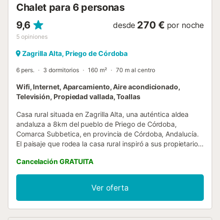
Chalet para 6 personas
9,6
270 €
desde
por noche
5
opiniones
Zagrilla Alta, Priego de Córdoba
6 pers.
3 dormitorios
160 m²
70 m al centro
Wifi, Internet, Aparcamiento, Aire acondicionado,
Televisión, Propiedad vallada, Toallas
Casa rural situada en Zagrilla Alta, una auténtica aldea
andaluza a 8km del pueblo de Priego de Córdoba,
Comarca Subbetica, en provincia de Córdoba, Andalucía.
El paisaje que rodea la casa rural inspiró a sus propietarios
a una decoración natural, acompañada del tipismo de la
Cancelación GRATUITA
construcción andaluza y rústica. La luz es la invitada de
honor, se cuela por las ventanas y se multiplica por todas
las estancias de la casa. La casa rural se distribuye en tres
Ver oferta
dormitorios, uno con cama de matrimonio y dos con dos
camas individuales cada uno. Dos cuartos de baño con
plato de ducha. Salón comedor con chimenea, que