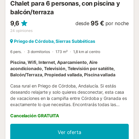
Chalet para 6 personas, con piscina y
16 personas. La casa está equipada con calefacción
balcón/terraza
centralizada. La ubicación de es...
9,6
95 €
desde
por noche
24
opiniones
Priego de Córdoba, Sierras Subbéticas
6 pers.
3 dormitorios
173 m²
1,8 km al centro
Piscina, Wifi, Internet, Aparcamiento, Aire
acondicionado, Televisión, Televisión por satélite,
Balcón/Terraza, Propiedad vallada, Piscina vallada
Casa rural en Priego de Córdoba, Andalucía. Si estás
deseando relajarte y solo quieres desconectar, esta casa
de vacaciones en la campiña entre Córdoba y Granada es
exactamente lo que necesitas. Encontrarás todas las
comodidades en una única planta, aunque la villa cuenta
Cancelación GRATUITA
también con un semi-sótano donde se ubica una coqueta
salita de estar. Hay tres dormitorios para acoger a 6
personas. El espectacular dormitorio principal cuenta con
Ver oferta
una cama de matrimonio, una zona de estar, un cuarto de