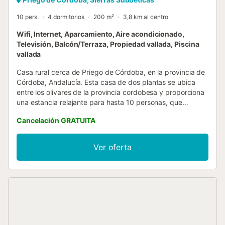
10 pers.
4 dormitorios
200 m²
3,8 km al centro
Wifi, Internet, Aparcamiento, Aire acondicionado,
Televisión, Balcón/Terraza, Propiedad vallada, Piscina
vallada
Casa rural cerca de Priego de Córdoba, en la provincia de
Córdoba, Andalucía. Esta casa de dos plantas se ubica
entre los olivares de la provincia cordobesa y proporciona
una estancia relajante para hasta 10 personas, que
tendrán la posibilidad de desconectar rodeados por la
Cancelación GRATUITA
naturaleza. La casa está decorada con mobiliario rústico,
lo que proporciona una auténtica atmósfera rural. Además,
el suelo de terracota y los detalles de piedra, como la
Ver oferta
chimenea, ayudan a mantener el mismo ambiente en toda
la propiedad. La casa dispone de un salón comedor con
chimenea y aire acondicionado frío/calor, y una cocina
americana en la planta baja, además de un cuarto de baño
con plato de ducha. En la planta alta, un cuarto de baño
con bañera y otro salón comedor están a disposición de
los huéspedes. Esta última estancia es increíblemente
espaciosa, y toda la familia podrá pasar del tiempo libre