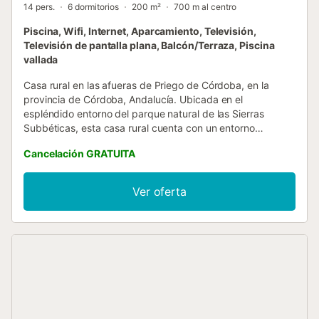
14 pers.
6 dormitorios
200 m²
700 m al centro
Piscina, Wifi, Internet, Aparcamiento, Televisión,
Televisión de pantalla plana, Balcón/Terraza, Piscina
vallada
Casa rural en las afueras de Priego de Córdoba, en la
provincia de Córdoba, Andalucía. Ubicada en el
espléndido entorno del parque natural de las Sierras
Subbéticas, esta casa rural cuenta con un entorno
tranquilo, en el cual toda la familia puede desconectar y
Cancelación GRATUITA
relajarse durante unas merecidas vacaciones. Además, la
cercanía a la aldea de Las Lagunillas y a los pueblos con
más encanto de la provincia cordobesa te permite
Ver oferta
disfrutar de escapadas para descubrir los impresionantes
alrededores de la campiña andaluza. La casa de dos
plantas cuenta con una decoración rústica y el espacio
suficiente para que todo el mundo descanse en sus
vacaciones y se sienta como en casa. En la planta baja, el
salón comedor con chimenea y televisión y la cocina
independiente son los rincones ideales para reunirte con tu
familia y pasar del tiempo juntos. El nivel inferior también
cuenta con dos dormitorios, uno con una cama de