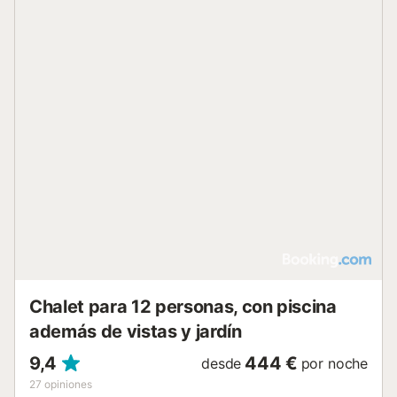
piedra acorde con la piscina. Limpieza una vez por día
incluida...
Chalet para 12 personas, con piscina
además de vistas y jardín
9,4
444 €
desde
por noche
27
opiniones