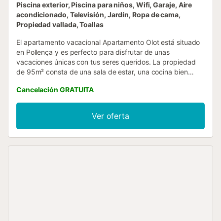
Piscina exterior, Piscina para niños, Wifi, Garaje, Aire
acondicionado, Televisión, Jardín, Ropa de cama,
Propiedad vallada, Toallas
El apartamento vacacional Apartamento Olot está situado
en Pollença y es perfecto para disfrutar de unas
vacaciones únicas con tus seres queridos. La propiedad
de 95m² consta de una sala de estar, una cocina bien
equipada, 3 dormitorios y 2 baños, por lo que puede
Cancelación GRATUITA
acomodar a 6 personas. Los servicios adicionales incluyen
Wi-Fi, televisión, aire acondicionado, ventilador y lavadora.
También hay una cuna y una trona disponibles. Este
Ver oferta
alquiler ofrece un espacio exterior aislado con jardín,
terraza descubierta, terraza cubierta y ducha exterior.
Además, los huéspedes tienen acceso a una zona exterior
compartida con piscina y piscina infantil. La propiedad
está ubicada en cerca de la playa. Hay aparcamiento
disponible en un garaje. No se permiten mascotas, fumar
ni celebrar eventos. La propiedad no dispone de
escalones en su acceso ni en su interior....