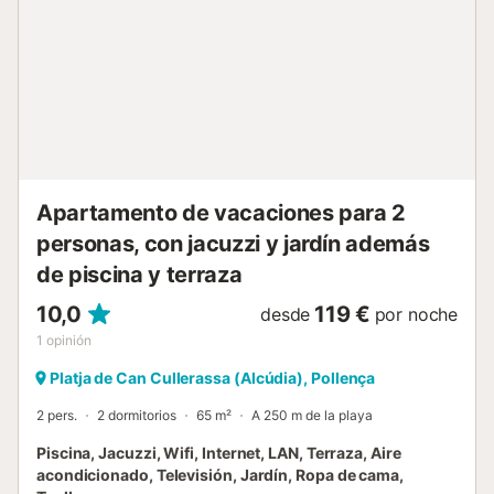
puerto deportivo y disfruta de las cálidas noches de
verano en uno de los muchos bares y restaurantes. El
centro de la vibrante capital de Mallorca, Palma, está a 54
minutos en coche (65 km), y el aeropuerto de la ciudad
está a 49 minutos en coche (68 km). Hay aparcamiento
disponible en la calle. No se admiten mascotas. Las
sábanas están incluidas en el precio. Nombre: Isabela 2A 3
...
Apartamento de vacaciones para 2
personas, con jacuzzi y jardín además
de piscina y terraza
10,0
119 €
desde
por noche
1
opinión
Platja de Can Cullerassa (Alcúdia), Pollença
2 pers.
2 dormitorios
65 m²
A 250 m de la playa
Piscina, Jacuzzi, Wifi, Internet, LAN, Terraza, Aire
acondicionado, Televisión, Jardín, Ropa de cama,