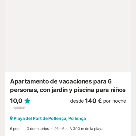
completo del dormitorio principal. El salón/comedor con
aire acondicionado está cómodamente amueblado y tiene
vistas a la terraza y al mar. Las puertas del patio conducen
desde el salón a la terraza delantera que está totalmente
amueblada con mesa de comedor y sillas, así como una
zona de estar adicional. La cocina está equipada con
horno/cocina, nevera/congelador, microondas y
lavavajillas. Hay una lavadora situada en un pequeño
lavadero para su comodidad. Dispone de WIFI....
Apartamento de vacaciones para 6
personas, con jardín y piscina para niños
10,0
140 €
desde
por noche
1
opinión
Playa del Port de Pollença, Pollença
6 pers.
3 dormitorios
95 m²
A 300 m de la playa