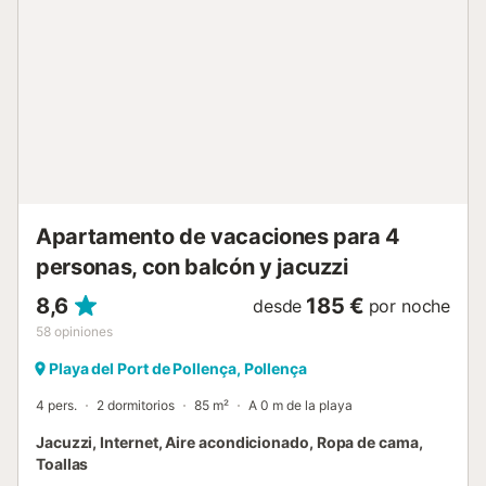
cafeterías se encuentran en las inmediaciones y un
supermercado está a 500 metros o a 6 minutos a pie.
También la hermosa playa del Port de Pollença con su
arena blanca está justo en la puerta de tu casa. Hay
aparcamiento en la calle. La ropa de cama y las toallas
están incluidas....
Apartamento de vacaciones para 4
personas, con balcón y jacuzzi
8,6
185 €
desde
por noche
58
opiniones
Playa del Port de Pollença, Pollença
4 pers.
2 dormitorios
85 m²
A 0 m de la playa
Jacuzzi, Internet, Aire acondicionado, Ropa de cama,
Toallas