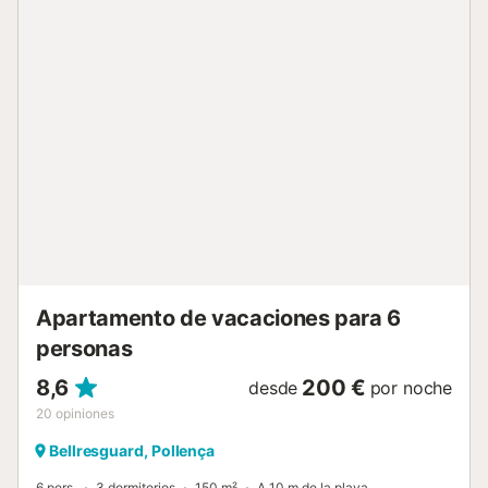
al jardín y una ducha exterior. El apartamento está situado
a sólo cinco minutos a pie de la playa de Llenaire y de un
supermercado cercano. Hay parques infantiles cerca y un
paseo por la playa lleva al centro de la ciudad. Los enlaces
de transporte público también son accesibles en cinco
minutos a pie, mientras que los restaurantes están a sólo
200 m de distancia. Hay una plaza de aparcamiento
disponible en la propiedad, hay aparcamiento gratuito
disponible en la calle, y una plaza de aparcamiento
disponible en un garaje. Se admiten familias con niños. No
se permiten mascotas, fumar ni celebrar eventos. Este
establecimiento ofrece un cómodo sistema de auto check-
in....
Apartamento de vacaciones para 6
personas
8,6
200 €
desde
por noche
20
opiniones
Bellresguard, Pollença
6 pers.
3 dormitorios
150 m²
A 10 m de la playa