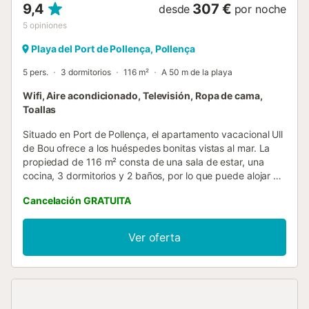
9,4
307 €
desde
por noche
5
opiniones
Playa del Port de Pollença, Pollença
5 pers.
3 dormitorios
116 m²
A 50 m de la playa
Wifi, Aire acondicionado, Televisión, Ropa de cama,
Toallas
Situado en Port de Pollença, el apartamento vacacional Ull
de Bou ofrece a los huéspedes bonitas vistas al mar. La
propiedad de 116 m² consta de una sala de estar, una
cocina, 3 dormitorios y 2 baños, por lo que puede alojar a
5 personas. Los servicios adicionales incluyen Wi-Fi de alta
Cancelación GRATUITA
velocidad (apto para videollamadas), televisión, aire
acondicionado y lavadora. También hay disponible una
cuna y una trona. Este alquiler vacacional cuenta con un
Ver oferta
espacio exterior privado con terraza descubierta y balcón.
La propiedad está ubicada en cerca de la playa. Hay
aparcamiento gratuito en la calle. Se permite un máximo
de una mascota. No se permite celebrar eventos en esta
propiedad. El edificio dispone de ascensor....