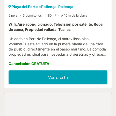
Playa del Port de Pollença, Pollença
6 pers.
3 dormitorios
180 m²
A 10 m de la playa
Wifi, Aire acondicionado, Televisión por satélite, Ropa
de cama, Propiedad vallada, Toallas
Ubicado en Port de Pollença, el maravilloso piso
Voramar31 está situado en la primera planta de una casa
de pueblo, directamente en el paseo marítimo. La cómoda
propiedad es ideal para hospedar a 6 personas y ofrece
un salón-comedor, una cocina bien equipada, 3
Cancelación GRATUITA
dormitorios (2 de ellos con 2 camas individuales cada uno),
así como 2 baños. Entre los servicios adicionales se
incluyen Wi-Fi, aire acondicionado, televisión por satélite,
Ver oferta
una cuna y una trona. Sin embargo, lo más destacado del
apartamento es la fantástica terraza de 35 m² con una
impresionante vista al mar, equipada con muebles de salón
y tumbonas. Disfruta de una copa de vino en las cálidas
tardes de verano, mientras dejas que tu mirada deambule
por el resplandeciente mar y escuchas el sonido de las
olas. Gracias a la ubicación ideal, restaurantes, bares y