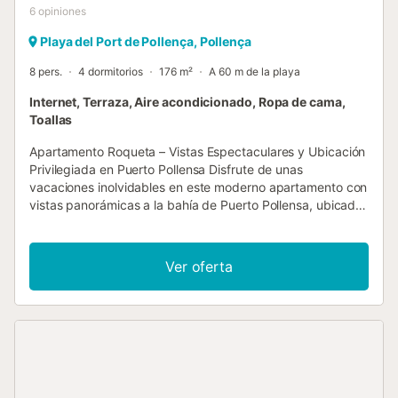
6
opiniones
Playa del Port de Pollença, Pollença
8 pers.
4 dormitorios
176 m²
A 60 m de la playa
Internet, Terraza, Aire acondicionado, Ropa de cama,
Toallas
Apartamento Roqueta – Vistas Espectaculares y Ubicación
Privilegiada en Puerto Pollensa Disfrute de unas
vacaciones inolvidables en este moderno apartamento con
vistas panorámicas a la bahía de Puerto Pollensa, ubicado
en una de las zonas más demandadas de la localidad. A
tan solo unos pasos del puerto deportivo y a pocos
minutos de las famosas playas de Pinewalk, esta
Ver oferta
propiedad ofrece la combinación perfecta de comodidad,
estilo y ubicación. Con capacidad para hasta 8 personas,
el apartamento cuenta con un amplio salón-comedor con
grandes ventanales que dan acceso a un balcón privado,
que ofrece el entorno perfecto para disfrutar de las vistas
al mar. La cocina independiente está totalmente equipada
con electrodomésticos de alta gama para mayor