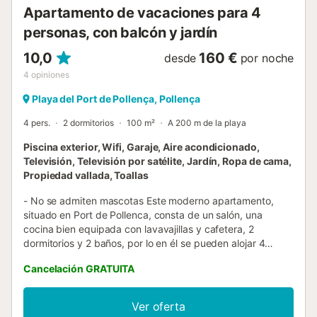
Apartamento de vacaciones para 4
personas, con balcón y jardín
10,0
160 €
desde
por noche
4
opiniones
Playa del Port de Pollença, Pollença
4 pers.
2 dormitorios
100 m²
A 200 m de la playa
Piscina exterior, Wifi, Garaje, Aire acondicionado,
Televisión, Televisión por satélite, Jardín, Ropa de cama,
Propiedad vallada, Toallas
- No se admiten mascotas Este moderno apartamento,
situado en Port de Pollenca, consta de un salón, una
cocina bien equipada con lavavajillas y cafetera, 2
dormitorios y 2 baños, por lo en él se pueden alojar 4
personas. Los servicios adicionales incluyen Wi-Fi para
Cancelación GRATUITA
videollamadas, aire acondicionado, una televisión y una
lavadora. El apartamento es apto para niños, con una
trona disponible bajo petición sin coste adicional. En el
Ver oferta
exterior, hay un jardín privado, balcón y terraza cubierta,