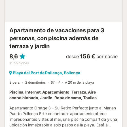
satélite en español, inglés, alemán y francés En el exterior,
podrás disfrutar de la piscina comunitaria y zonas
ajardinadas, perfectas para aprovechar el clima suave de
Mallorca también en temporada baja. Ubicación perfecta
para inv...
Apartamento de vacaciones para 3
personas, con piscina además de
terraza y jardín
8,6
156 €
desde
por noche
11
opiniones
Playa del Port de Pollença, Pollença
3 pers.
2 dormitorios
67 m²
A 20 m de la playa
Piscina, Internet, Aparcamiento, Terraza, Aire
acondicionado, Jardín, Ropa de cama, Toallas
Apartamento Oratge 3 - Su Retiro Perfecto junto al Mar en
Puerto Pollença Este encantador apartamento ofrece
impresionantes vistas al mar, una piscina compartida y una
ubicación inmejorable a solo pasos de la playa. Está a