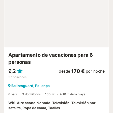
comodidad. El apartamento tiene 4 dormitorios: un
dormitorio principal con vistas al mar y baño en suite con
ducha, una habitación doble, y dos habitaciones con
camas individuales. Además, hay dos baños adicionales,
uno con bañera y ducha, y otro con ducha. Equipado con
aire acondicionado en toda la propiedad y Wi-Fi gratuito,
el apartamento también cuenta con un ascensor, ideal
para personas con movilidad reducida. Nota: El eco-
impuesto no está incluido. 2 € + 10% IVA por adulto, por
noche....
Apartamento de vacaciones para 6
personas
9,2
170 €
desde
por noche
37
opiniones
Bellresguard, Pollença
6 pers.
3 dormitorios
130 m²
A 10 m de la playa
Wifi, Aire acondicionado, Televisión, Televisión por
satélite, Ropa de cama, Toallas