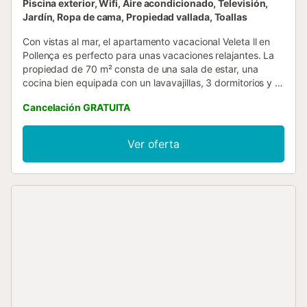
Piscina exterior, Wifi, Aire acondicionado, Televisión,
Jardín, Ropa de cama, Propiedad vallada, Toallas
Con vistas al mar, el apartamento vacacional Veleta ll en
Pollença es perfecto para unas vacaciones relajantes. La
propiedad de 70 m² consta de una sala de estar, una
cocina bien equipada con un lavavajillas, 3 dormitorios y 2
baños, por lo que puede alojar a 5 personas. Los servicios
Cancelación GRATUITA
adicionales incluyen Wi-Fi de alta velocidad (apto para
videollamadas), así como televisión. También hay
disponible una cuna y una trona. El apartamento
Ver oferta
vacacional dispone de una zona exterior privada con
terraza cubierta. También hay una zona exterior
compartida con piscina, jardín y terraza descubierta. Hay
aparcamiento gratuito disponible en la calle. No se
admiten animales de compañía....