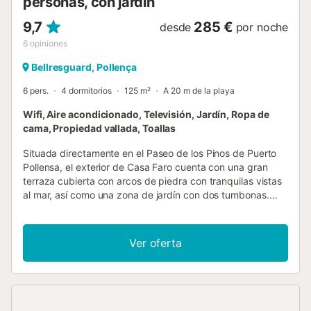
personas, con jardín
9,7
285 €
desde
por noche
6
opiniones
Bellresguard, Pollença
6 pers.
4 dormitorios
125 m²
A 20 m de la playa
Wifi, Aire acondicionado, Televisión, Jardín, Ropa de
cama, Propiedad vallada, Toallas
Situada directamente en el Paseo de los Pinos de Puerto
Pollensa, el exterior de Casa Faro cuenta con una gran
terraza cubierta con arcos de piedra con tranquilas vistas
al mar, así como una zona de jardín con dos tumbonas.
Disfrute de la terraza totalmente amueblada en primera
línea de mar en un lugar muy tranquilo. Dentro de la
propiedad hay cuatro habitaciones con aire
Ver oferta
acondicionado; dos con dos camas individuales, una
habitación individual y una habitación doble principal en la
parte delantera de la propiedad que tiene ventanas con
vistas al Paseo de los Pinos. Cada uno de los dormitorios
tiene cuarto de baño; tres cuartos de ducha y un baño