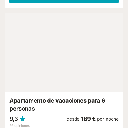
así como una piscina compartida. La playa más cercana
(Playa de Perros) está situada a un par de minutos (100m)
andando. También hay un supermercado a poca distancia,
a sólo 5 minutos (400m). También puedes encontrar una
selección de restaurantes y bares a lo largo del paseo
marítimo. El aeropuerto más cercano se encuentra en
Palma, a 45 minutos (65 km) en coche. Hay aparcamiento
en la calle. El establecimiento también dispone de un
garaje para aparcar. La ropa de cama y las toallas están
incluidas en el precio. Dormitorio 1: 1 cama de matrimonio
Dormitorio 2: 2 camas individuales Nombre: LLENAIRE
RESIDENCIAL...
Apartamento de vacaciones para 6
personas
9,3
189 €
desde
por noche
56
opiniones