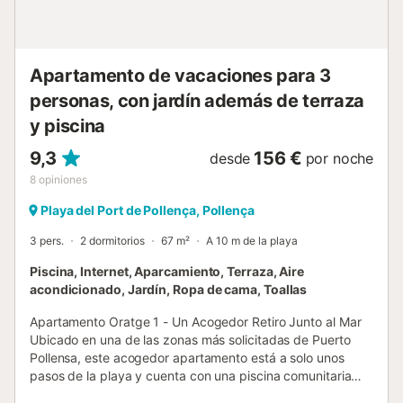
minutos en coche (68 km). Hay aparcamiento disponible
en la calle. No se admiten animales de compañía. Las
sábanas están incluidas en el precio. Nombre: Isabela 3
habitaciones...
Apartamento de vacaciones para 3
personas, con jardín además de terraza
y piscina
9,3
156 €
desde
por noche
8
opiniones
Playa del Port de Pollença, Pollença
3 pers.
2 dormitorios
67 m²
A 10 m de la playa
Piscina, Internet, Aparcamiento, Terraza, Aire
acondicionado, Jardín, Ropa de cama, Toallas
Apartamento Oratge 1 - Un Acogedor Retiro Junto al Mar
Ubicado en una de las zonas más solicitadas de Puerto
Pollensa, este acogedor apartamento está a solo unos
pasos de la playa y cuenta con una piscina comunitaria
donde podrá relajarse y disfrutar del entorno. Para hacer