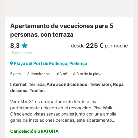
justo debajo. 🛒 En los alrededores encontrará:
Supermercados, buenos restaurantes y bares a pocos
pasos. El centro de Port de Pollença accesible caminando.
Zona ideal para c...
Apartamento de vacaciones para 5
personas, con terraza
8,3
225 €
desde
por noche
15
opiniones
Playa del Port de Pollença, Pollença
5 pers.
3 dormitorios
103 m²
A 0 m de la playa
Internet, Terraza, Aire acondicionado, Televisión, Ropa
de cama, Toallas
Vora Mar 31 es un apartamento frente al mar
perfectamente ubicado en el reconocido 'Pine Walk'.
Ofreciendo vistas sensacionales junto con una amplia
gama de instalaciones cercanas, este apartamento
combina una ubicación privilegiada con vistas
Cancelación GRATUITA
impresionantes y puede alojar hasta 5 huéspedes en 3