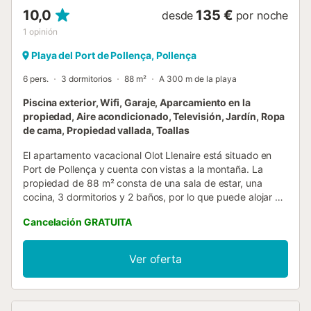
10,0
135 €
desde
por noche
1
opinión
Playa del Port de Pollença, Pollença
6 pers.
3 dormitorios
88 m²
A 300 m de la playa
Piscina exterior, Wifi, Garaje, Aparcamiento en la
propiedad, Aire acondicionado, Televisión, Jardín, Ropa
de cama, Propiedad vallada, Toallas
El apartamento vacacional Olot Llenaire está situado en
Port de Pollença y cuenta con vistas a la montaña. La
propiedad de 88 m² consta de una sala de estar, una
cocina, 3 dormitorios y 2 baños, por lo que puede alojar a
6 personas. También dispone de una cuna y una trona.
Cancelación GRATUITA
Este alojamiento no ofrece: Wi-Fi, aire acondicionado y
toallas. Este alquiler de vacaciones cuenta con un balcón
privado para su relajación por la noche. Esta propiedad
Ver oferta
ofrece acceso a una zona exterior compartida con 2
piscinas (una es grande y la otra es pequeña y está
destinada a los niños, ambas están abiertas de 9 de la
mañana a 9 de la noche), un jardín, una terraza con vistas