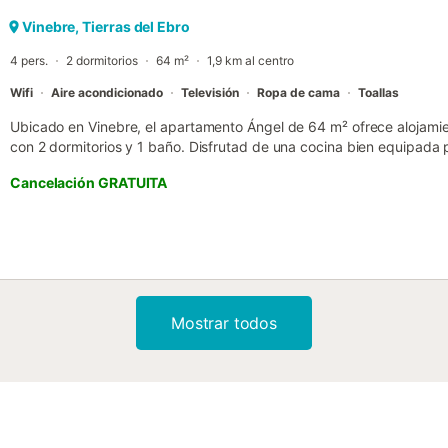
Vinebre, Tierras del Ebro
4 pers.
2 dormitorios
64 m²
1,9 km al centro
Wifi
Aire acondicionado
Televisión
Ropa de cama
Toallas
Ubicado en Vinebre, el apartamento Ángel de 64 m² ofrece alojami
con 2 dormitorios y 1 baño. Disfrutad de una cocina bien equipada 
comodidades se incluyen aire acondicionado, televisión, Wi-Fi, lava
Cancelación GRATUITA
balcón privado y a la terraza descubierta, ideales para relajaros y d
en la calle fácilmente. Tened en cuenta que no se permiten eventos 
Mostrar todos