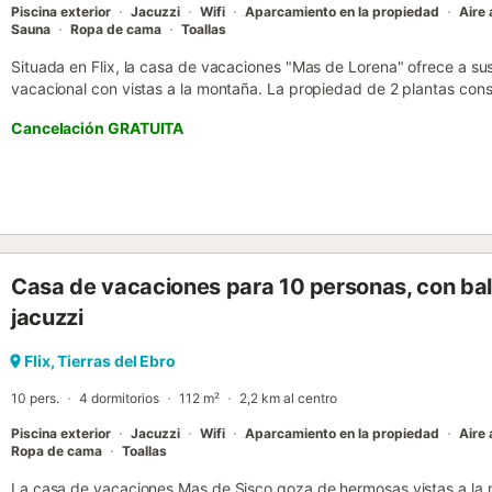
Piscina exterior
Jacuzzi
Wifi
Aparcamiento en la propiedad
Aire
Sauna
Ropa de cama
Toallas
Situada en Flix, la casa de vacaciones "Mas de Lorena" ofrece a s
vacacional con vistas a la montaña. La propiedad de 2 plantas cons
bien equipada, 3 dormitorios, 2 baños y un aseo adicional, y tiene
Cancelación GRATUITA
servicios y comodidades adicionales incluyen Wi-Fi de alta velocid
televisión y aire acondicionado. También hay un gimnasio y una sa
vacaciones dispone de una zona exterior privada con terraza desc
espacio exterior compartido con piscina vallada, bañera de hidromas
y ducha exterior. Entre los destinos recomendados se encuentran la
antiaéreo, el castillo de Carlino, el molino de aceite y el río local, 
instalaciones para montar en barca. Hay una plaza de aparcamiento 
Casa de vacaciones para 10 personas, con ba
familias con niños. Se admite una mascota (máximo 8 kg) (por un s
que respeten las horas de silencio durante su estancia (no se perm
jacuzzi
está permitido fumar en esta propiedad. Hay disponible una estació
El desayuno está disponible bajo petición (de pago). Los huéspedes
Flix, Tierras del Ebro
10 pers.
4 dormitorios
112 m²
2,2 km al centro
Piscina exterior
Jacuzzi
Wifi
Aparcamiento en la propiedad
Aire
Ropa de cama
Toallas
La casa de vacaciones Mas de Sisco goza de hermosas vistas a la m