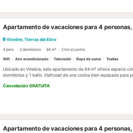
Apartamento de vacaciones para 4 personas,
Vinebre, Tierras del Ebro
4 pers.
2 dormitorios
64 m²
2 km al centro
Wifi
Aire acondicionado
Televisión
Ropa de cama
Toallas
Ubicado en Vinebre, este apartamento de 64 m² ofrece espacio c
dormitorios y 1 baño. Disfrutad de una cocina bien equipada para 
estancia. El apartamento cuenta con aire acondicionado, Wi-Fi, tele
Cancelación GRATUITA
para vuestra comodidad. Salid al balcón privado y a la terraza descu
disfrutar del entorno. Podéis aparcar en la calle fácilmente. Recor
propiedad....
Apartamento de vacaciones para 4 personas,