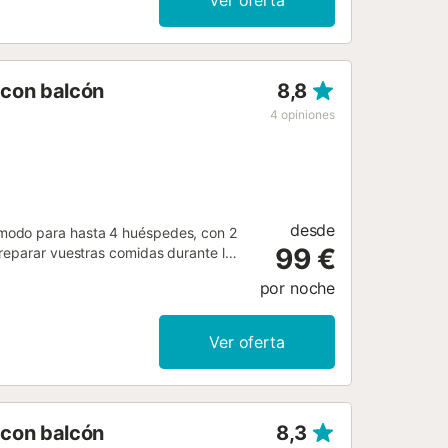
Ver oferta
 con balcón
8,8
4
opiniones
desde
ómodo para hasta 4 huéspedes, con 2
99 €
preparar vuestras comidas durante la
visión, lavadora y acceso en ascensor
por noche
bierta, ideales para relajaros y
dad que no se permiten eventos en la
Ver oferta
 con balcón
8,3