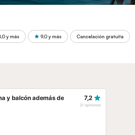
8,0
y más
9,0
y más
Cancelación gratuita
na y balcón además de
7,2
21
opiniones