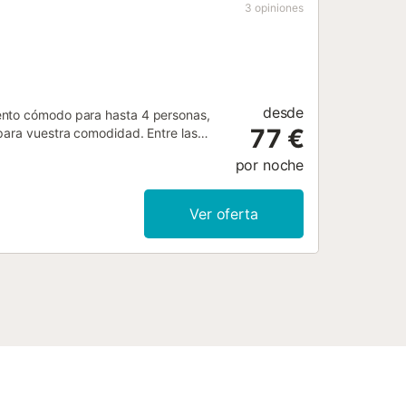
3
opiniones
desde
ento cómodo para hasta 4 personas,
77 €
para vuestra comodidad. Entre las
dora y acceso en ascensor. Salid al
por noche
isfrutar del entorno. Podéis aparcar
en la propiedad....
Ver oferta