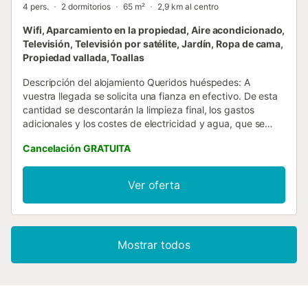
4 pers.
2 dormitorios
65 m²
2,9 km al centro
Wifi, Aparcamiento en la propiedad, Aire acondicionado,
Televisión, Televisión por satélite, Jardín, Ropa de cama,
Propiedad vallada, Toallas
Descripción del alojamiento Queridos huéspedes: A
vuestra llegada se solicita una fianza en efectivo. De esta
cantidad se descontarán la limpieza final, los gastos
adicionales y los costes de electricidad y agua, que se
cobran aparte. Estos servicios están disponibles por un
Cancelación GRATUITA
coste adicional. La casa independiente, completamente
alicatada, fue renovada por completo en primavera de
2023. Cuenta con persianas, mosquiteras y aire
Ver oferta
acondicionado. En el salón encontraréis un cómodo sofá
con función eléctrica. La casa es ideal para hasta 3
adultos y 1 niño o 2 adultos y 2 niños; un niño puede dormir
en la cuna de viaje disponible. Es posible dormir en el sofá
Mostrar todos
del salón para estancias cortas. Hay cuna de viaje y
mucho espacio de almacenamiento en los armarios.
Toallas, también para la playa, tumbonas y sombrilla están
a vuestra disposición. La cocina está equipada con cocina,
horno, termo de agua y lavadora. Para el invierno hay