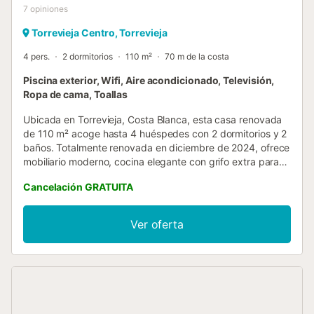
7
opiniones
Torrevieja Centro, Torrevieja
4 pers.
2 dormitorios
110 m²
70 m de la costa
Piscina exterior, Wifi, Aire acondicionado, Televisión,
Ropa de cama, Toallas
Ubicada en Torrevieja, Costa Blanca, esta casa renovada
de 110 m² acoge hasta 4 huéspedes con 2 dormitorios y 2
baños. Totalmente renovada en diciembre de 2024, ofrece
mobiliario moderno, cocina elegante con grifo extra para
agua filtrada y 2 baños actualizados. Disfrutad de cocina
Cancelación GRATUITA
privada totalmente equipada, aire acondicionado, Wi-Fi
apto para videollamadas, TV con vídeo bajo demanda,
lavadora, secadora y espacio de trabajo. El interior no
Ver oferta
tiene escalones y hay 3 ascensores. La terraza cubierta
ofrece vistas ininterrumpidas al mar y al lago, incluso
desde el interior. Cada dormitorio dispone de su propio
balcón. Salid a la amplia terraza y balcón con vistas
panorámicas al mar desde el salón y la cocina, ideales
para relajaros. La piscina comunitaria exterior está abierta