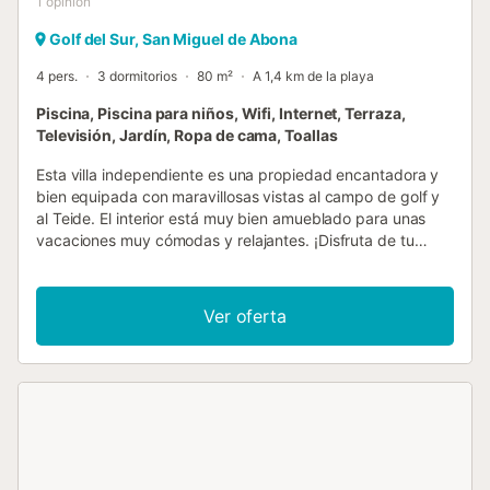
1
opinión
Golf del Sur, San Miguel de Abona
4 pers.
3 dormitorios
80 m²
A 1,4 km de la playa
Piscina, Piscina para niños, Wifi, Internet, Terraza,
Televisión, Jardín, Ropa de cama, Toallas
Esta villa independiente es una propiedad encantadora y
bien equipada con maravillosas vistas al campo de golf y
al Teide. El interior está muy bien amueblado para unas
vacaciones muy cómodas y relajantes. ¡Disfruta de tu
propio bar privado! Hay WiFi gratuito en la villa para
conectar todos sus dispositivos. La villa también es apta
para sillas de ruedas, por lo que el dormitorio y el baño son
Ver oferta
totalmente accesibles para discapacitados con una
terraza más grande que la mayoría del complejo, parte de
ella se ha convertido en un espacio interior de estilo
invernadero que está cerrado para proporcionar un
hermoso comedor que cuenta con un hermoso techo de
madera. El invernadero se completa con una mesa y
cuatro sillas que se pueden ampliar para añadir dos más y
disfruta de vistas panorámicas sobre el campo de golf.