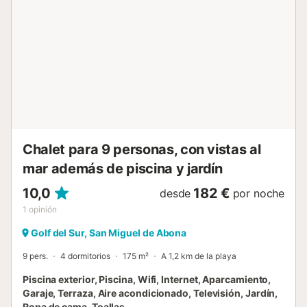
disfrutar de una barbacoa y refrescaros en la ducha
exterior. La propiedad está cerca de la playa. Hay
aparcamiento gratuito en la calle. No se permiten
mascotas, fumar ni celebrar eventos. Se proporcionan
toallas de playa y piscina. Esta propiedad cuenta con
normas para la correcta separación de residuos, con más
información disponible en el alojamiento. Dispone de
iluminación de bajo consumo....
Chalet para 9 personas, con vistas al
mar además de piscina y jardín
10,0
182 €
desde
por noche
1
opinión
Golf del Sur, San Miguel de Abona
9 pers.
4 dormitorios
175 m²
A 1,2 km de la playa
Piscina exterior, Piscina, Wifi, Internet, Aparcamiento,
Garaje, Terraza, Aire acondicionado, Televisión, Jardín,
Ropa de cama, Toallas