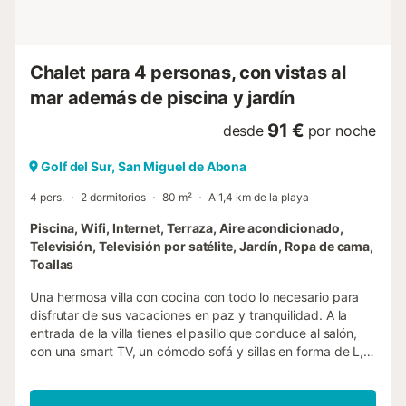
Chalet para 4 personas, con vistas al
mar además de piscina y jardín
91 €
desde
por noche
Golf del Sur, San Miguel de Abona
4 pers.
2 dormitorios
80 m²
A 1,4 km de la playa
Piscina, Wifi, Internet, Terraza, Aire acondicionado,
Televisión, Televisión por satélite, Jardín, Ropa de cama,
Toallas
Una hermosa villa con cocina con todo lo necesario para
disfrutar de sus vacaciones en paz y tranquilidad. A la
entrada de la villa tienes el pasillo que conduce al salón,
con una smart TV, un cómodo sofá y sillas en forma de L,
mesa de centro y WiFi gratuito para conectar todos tus
dispositivos. Tiene puertas de patio traseras plegables
seguras que conducen a la terraza con vistas increíbles. El