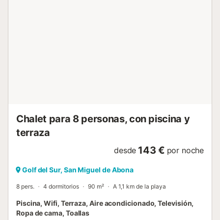
San Andres Resort cuenta con tres piscinas, una
climatizada y otra para niños. El complejo cuenta con
tumbonas y sombrillas para su uso. El San Andres Resort
es el complejo perfecto para proporcionar unas
vacaciones seguras, tranquilas y maravillosas, ya sea que
sea una pareja, una familia o un viajero solitario. El Resort
cuenta con muchas instalaciones, como 2 parques
infantiles, cancha de tenis, la piscina climatizada tiene
instalaciones para discapacitados para poder nadar, hay
una peluquería en el lugar, centro de masajes, Pool-Bar,
supermercado y el restaurante Caf...
Chalet para 8 personas, con piscina y
terraza
143 €
desde
por noche
Golf del Sur, San Miguel de Abona
8 pers.
4 dormitorios
90 m²
A 1,1 km de la playa
Piscina, Wifi, Terraza, Aire acondicionado, Televisión,
Ropa de cama, Toallas