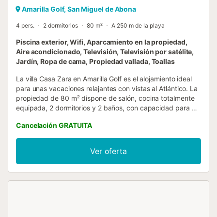
Amarilla Golf, San Miguel de Abona
4 pers.
2 dormitorios
80 m²
A 250 m de la playa
Piscina exterior, Wifi, Aparcamiento en la propiedad,
Aire acondicionado, Televisión, Televisión por satélite,
Jardín, Ropa de cama, Propiedad vallada, Toallas
La villa Casa Zara en Amarilla Golf es el alojamiento ideal
para unas vacaciones relajantes con vistas al Atlántico. La
propiedad de 80 m² dispone de salón, cocina totalmente
equipada, 2 dormitorios y 2 baños, con capacidad para 4
personas. Entre las comodidades encontraréis Wi-Fi, smart
Cancelación GRATUITA
TV con servicios de streaming, aire acondicionado
(disponible por un suplemento) en todos los dormitorios y
lavadora. También tenéis a vuestra disposición cuna y
Ver oferta
trona para bebés. Os damos la bienvenida a nuestro
alojamiento vacacional con un atractivo espacio exterior
privado. Podéis daros un chapuzón en la piscina
climatizada—totalmente climatizada en los meses de
invierno sin coste adicional y disponible por un suplemento
el resto del año—relajaros en el jardín, descansar en la
terraza abierta, resguardaros en la terraza cubierta,