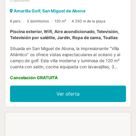
5
opiniones
Amarilla Golf, San Miguel de Abona
6 pers.
3 dormitorios
120 m²
A 350 m de la playa
Piscina exterior, Wifi, Aire acondicionado, Televisión,
Televisión por satélite, Jardín, Ropa de cama, Toallas
Situada en San Miguel de Abona, la impresionante "Villa
Atlántico" os ofrece vistas espectaculares al océano y al
campo de golf. Esta villa moderna y luminosa de 120 m²
cuenta con salón, cocina equipada con lavavajillas, 3
dormitorios y 2 baños, con capacidad para 6 personas,
Cancelación GRATUITA
ideal para disfrutar en familia o con amigos. Entre las
comodidades encontraréis Wi-Fi apto para videollamadas,
aire acondicionado, lavadora y TV. Bajo petición, también
Ver oferta
tenéis cuna y trona para bebé. El dormitorio 1 dispone de 1
cama king size. El dormitorio 2 cuenta con 2 camas
individuales. El dormitorio 3 tiene 1 cama king size. En el
exterior privado podréis relajaros en la piscina climatizada,
el jardín con mobiliario, la barbacoa y una amplia terraza
doble orientada al Atlántico. Desde aquí disfrutaréis de
vistas ininterrumpidas a la costa natural y al espectacular