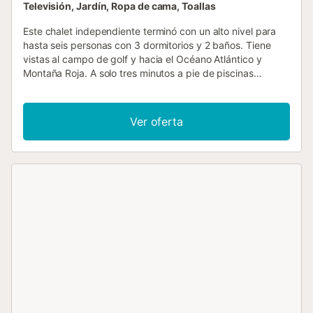
Televisión, Jardín, Ropa de cama, Toallas
Este chalet independiente terminó con un alto nivel para
hasta seis personas con 3 dormitorios y 2 baños. Tiene
vistas al campo de golf y hacia el Océano Atlántico y
Montaña Roja. A solo tres minutos a pie de piscinas
comunitarias y tomar el sol. Aire acondicionado recién
instalado en la sala de estar y los dormitorios (de pago).
Preciosas vistas sobre la calle 6 del campo de golf y vistas
Ver oferta
a la montaña más alta de España "el Teide". Sol todo el día
en el gran patio privado y jardín, ideal para tomar el sol en
la intimidad. San Andres Resort cuenta con tres piscinas,
una climatizada y otra para niños. Las zonas para tomar el
sol alrededor de las piscinas de San Andrés tienen un
montón de tumbonas y sombrillas para su uso. -Diseño- El
dormitorio uno tiene una cama super king-size, armarios
empotrados, mesitas de noche con lámparas, cómoda,
tocador, espejo retroiluminado y una ventana con
persianas. El dormitorio uno también tiene aire
acondicionado, secador de pelo y caja fuerte. El dormitorio
dos tiene dos camas individuales que se pueden convertir
en un super king bajo petición, armario empotrado,
cómoda, mesita de noche y lámpara, tocador y espejo y