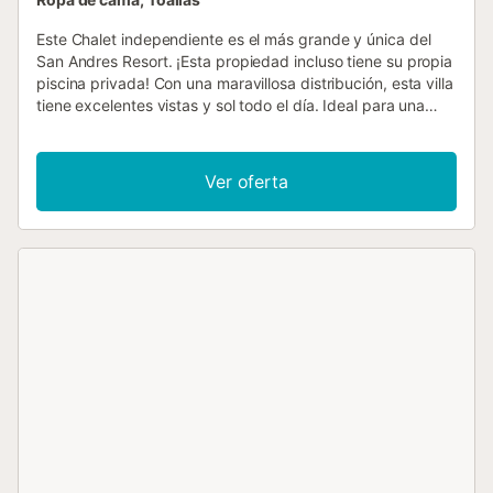
Este Chalet independiente es el más grande y única del
San Andres Resort. ¡Esta propiedad incluso tiene su propia
piscina privada! Con una maravillosa distribución, esta villa
tiene excelentes vistas y sol todo el día. Ideal para una
familia que disfruta de su propio espacio pero también le
gusta tener la opción de disfrutar de las comodidades del
complejo. ¡Disfruta de las vistas de Gran Canaria desde el
Ver oferta
dormitorio principal! San Andrés Resort cuenta con tres
piscinas, una climatizada y una piscina para niños. El
solarium cuenta con sillas y sombrillas para su uso. La sala
de estar tiene dos sofás, con grandes puertas que dan a la
terraza trasera con vistas a la piscina y al mar a lo lejos. La
televisión tiene canales locales y del Reino Unido. El salón
tiene aire acondicionado (esto es de pago). Junto al salón
hay una gran terraza embaldosada con 6 tumbonas, un
bonito césped y una piscina (no climatizada). Completo
con una zona de barbacoa con una gran barbacoa estilo
chimenea y una mesa pequeña para cenar al aire libre.
¡Muy privado! La cocina está totalmente equipada con
frigorífico, hervidor, tostadora, microondas, vitrocerámica,
horno y lavavajillas. La cocina/comedor abierta también