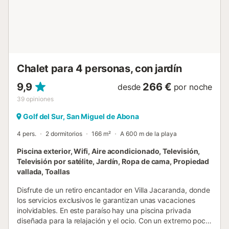
refrescaos en la piscina del complejo, perfecta para
relajaros en cualquier momento. Ocio y gastronomía a
pocos pasos: Pasead hasta el animado centro comercial
San Blas, donde encontraréis una gran variedad de bares
y restaurantes. Villa Verano combina confort, estilo y
ubicación, siendo la opción perfe...
Chalet para 4 personas, con jardín
9,9
266 €
desde
por noche
39
opiniones
Golf del Sur, San Miguel de Abona
4 pers.
2 dormitorios
166 m²
A 600 m de la playa
Piscina exterior, Wifi, Aire acondicionado, Televisión,
Televisión por satélite, Jardín, Ropa de cama, Propiedad
vallada, Toallas
Disfrute de un retiro encantador en Villa Jacaranda, donde
los servicios exclusivos le garantizan unas vacaciones
inolvidables. En este paraíso hay una piscina privada
diseñada para la relajación y el ocio. Con un extremo poco