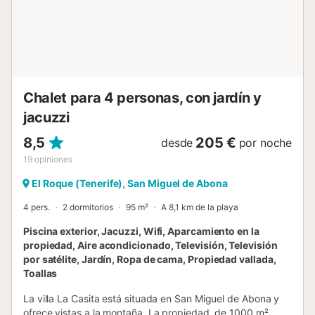
playa/piscina. Esta propiedad tiene directrices para
ayudar a los huéspedes con la correcta separación de
residuos, más información se proporciona en el sitio. Este
alquiler cuenta con características de ahorro de luz y
agua....
Chalet para 4 personas, con jardín y
jacuzzi
8,5
205 €
desde
por noche
19
opiniones
El Roque (Tenerife), San Miguel de Abona
4 pers.
2 dormitorios
95 m²
A 8,1 km de la playa
Piscina exterior, Jacuzzi, Wifi, Aparcamiento en la
propiedad, Aire acondicionado, Televisión, Televisión
por satélite, Jardín, Ropa de cama, Propiedad vallada,
Toallas
La villa La Casita está situada en San Miguel de Abona y
ofrece vistas a la montaña. La propiedad, de 1000 m²,