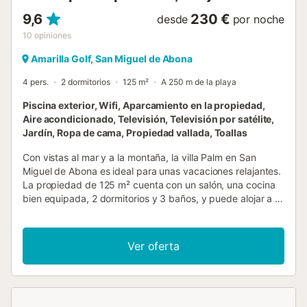
9,6
230 €
desde
por noche
10
opiniones
Amarilla Golf, San Miguel de Abona
4 pers.
2 dormitorios
125 m²
A 250 m de la playa
Piscina exterior, Wifi, Aparcamiento en la propiedad,
Aire acondicionado, Televisión, Televisión por satélite,
Jardín, Ropa de cama, Propiedad vallada, Toallas
Con vistas al mar y a la montaña, la villa Palm en San
Miguel de Abona es ideal para unas vacaciones relajantes.
La propiedad de 125 m² cuenta con un salón, una cocina
bien equipada, 2 dormitorios y 3 baños, y puede alojar a 4
personas. Entre las comodidades adicionales se incluyen
Wi-Fi de alta velocidad (apto para videollamadas), aire
acondicionado en el salón y el dormitorio principal,
Ver oferta
ventilador, lavadora y smart TV con cable, satélite y
servicios de streaming (usando vuestras propias
credenciales). Bajo petición, también tenéis a vuestra
disposición cuna y trona para bebé. La casa dispone de