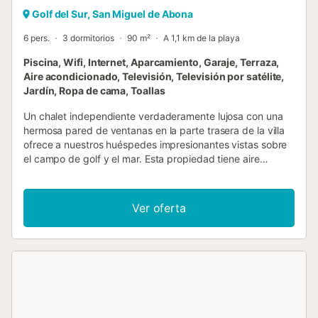
Golf del Sur, San Miguel de Abona
6 pers.
3 dormitorios
90 m²
A 1,1 km de la playa
Piscina, Wifi, Internet, Aparcamiento, Garaje, Terraza,
Aire acondicionado, Televisión, Televisión por satélite,
Jardín, Ropa de cama, Toallas
Un chalet independiente verdaderamente lujosa con una
hermosa pared de ventanas en la parte trasera de la villa
ofrece a nuestros huéspedes impresionantes vistas sobre
el campo de golf y el mar. Esta propiedad tiene aire
acondicionado en toda la casa (de pago). Esta propiedad
también cuenta con TV vía satélite e internet sin costo
adicional. Con una ubicación muy privada en el complejo,
Ver oferta
esta propiedad es la opción perfecta para cualquiera que
quiera privacidad. El aparcamiento debe reservarse con
antelación y cuesta 5,50 € por día. La Villa tiene tres
dormitorios y dos baños y una cocina moderna bien
equipada, lavadero y a solo tres minutos a pie de las
piscinas. San Andres Resort cuenta con tres piscinas, una
climatizada y otra para niños. La terraza tiene sillas y
sombrillas para su uso. -Diseño- El dormitorio 1 tiene una