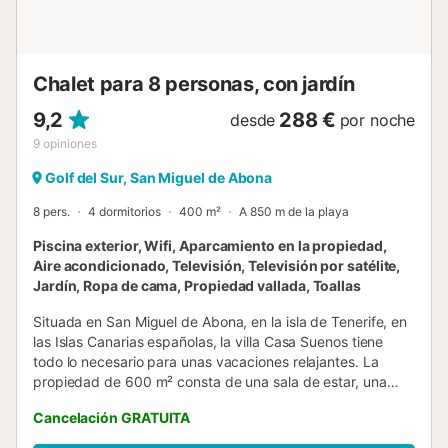
tiene puertas que dan a la terraza. El aire acondicionado
está en la sala de estar y en la cocina comedor. Un
lavadero tiene una lavadora y una puerta que conduce al
jardín. El dormitorio pri...
Chalet para 8 personas, con jardín
9,2
288 €
desde
por noche
9
opiniones
Golf del Sur, San Miguel de Abona
8 pers.
4 dormitorios
400 m²
A 850 m de la playa
Piscina exterior, Wifi, Aparcamiento en la propiedad,
Aire acondicionado, Televisión, Televisión por satélite,
Jardín, Ropa de cama, Propiedad vallada, Toallas
Situada en San Miguel de Abona, en la isla de Tenerife, en
las Islas Canarias españolas, la villa Casa Suenos tiene
todo lo necesario para unas vacaciones relajantes. La
propiedad de 600 m² consta de una sala de estar, una
cocina totalmente equipada con lavavajillas, 4 dormitorios
Cancelación GRATUITA
y 2 baños, por lo que puede alojar a 8 personas. El Wi-Fi es
de alta velocidad (apto para hacer videollamadas), aire