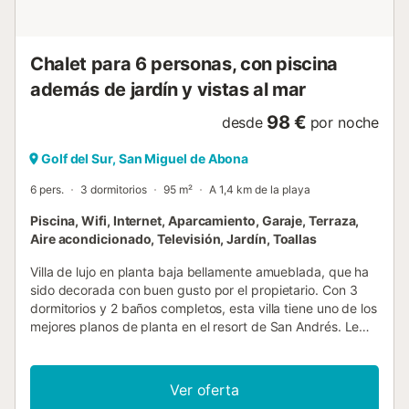
dos sofás y un televisor inteligente de pantalla plana con
altavoz, además de aire acondicionado. La mesa del
comedor tiene dos (2) sillas y un banco con capacidad
Chalet para 6 personas, con piscina
para 4 person...
además de jardín y vistas al mar
98 €
desde
por noche
Golf del Sur, San Miguel de Abona
6 pers.
3 dormitorios
95 m²
A 1,4 km de la playa
Piscina, Wifi, Internet, Aparcamiento, Garaje, Terraza,
Aire acondicionado, Televisión, Jardín, Toallas
Villa de lujo en planta baja bellamente amueblada, que ha
sido decorada con buen gusto por el propietario. Con 3
dormitorios y 2 baños completos, esta villa tiene uno de los
mejores planos de planta en el resort de San Andrés. Le
encantará la gran cocina y el comedor, los sofás de cuero
y los muebles modernos y, por supuesto, las vistas al
campo de golf que son fantásticas. Disfrute del desayuno
Ver oferta
en la terraza con vistas a las palmeras y a las exuberantes