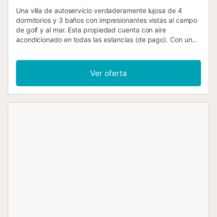
Una villa de autoservicio verdaderamente lujosa de 4
dormitorios y 3 baños con impresionantes vistas al campo
de golf y al mar. Esta propiedad cuenta con aire
acondicionado en todas las estancias (de pago). Con una
ubicación muy privada dentro del complejo, esta
propiedad es la opción perfecta para cualquiera que
desee privacidad. El aparcamiento debe reservarse con
Ver oferta
antelación y cuesta 5,50 € por día. Esta villa consta de
cuatro (4) dormitorios, de los cuales 3 son habitaciones
dobles y 1 con 2 camas individuales (se pueden juntar si
se solicita para hacer una doble), todas las habitaciones
incluyen aire acondicionado, armarios y TV (solo en 3 de
las habitaciones). Hay tres (3) baños en esta villa, de los
cuales 2 son en suite. Esta hermosa villa tiene una cocina
moderna y bien equipada que incluye horno,
vitrocerámica, extractor, lavavajillas integrado, hervidor de
agua, cafetera, filtros de agua, frigorífico/congelador
integrado. También llegará con un paquete de bienvenida
INCLUIDO para ayudarle a comenzar sus vacaciones. Esto
incluye té, café, azúcar, leche, galletas, agua, bolsas de
basura, pastillas para lavavajillas, un paño y una esponja.
La sala de estar tiene un plano de planta muy abierto con