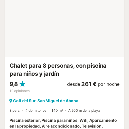
paisaje de las montañas de San Miguel, con el Teide en el
centro. Hay aparcamiento gratuito en la propiedad. Se
admiten mascotas solo bajo petición. El Wi-Fi es apto para
videollamadas. Es posible realizar el check-in flexible bajo
petición. Se proporcionan toallas y ropa de cama....
Chalet para 8 personas, con piscina
para niños y jardín
9,8
261 €
desde
por noche
12
opiniones
Golf del Sur, San Miguel de Abona
8 pers.
4 dormitorios
140 m²
A 200 m de la playa
Piscina exterior, Piscina para niños, Wifi, Aparcamiento
en la propiedad, Aire acondicionado, Televisión,