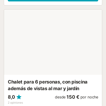
calles verdes del campo de golf de Golf del Sur, y luego, al
final del día, contemple la puesta de sol sobre las
montañas en la distancia. Un lugar muy relajante. San
Andres Resort cuenta con tres piscinas, una climatizada y
otra para niños. La terraza tiene sillas y sombrillas para su
uso. -Diseño- La sala de estar es muy cómoda, con dos
sofás, una mesa de centro y un televisor de pantalla plana
equipado con canales de televisión vía satélite. La sala de
estar y el comedor disponen de aire acondicionado (de
pago). Las grandes puertas correderas que conducen a
una terraza con mesa, seis sillas y tumbonas. La cocina y
el comedor son exclusivos de esta propiedad y ofrecen
mucho espacio para cocinar y cenar. La cocina está
totalmente equipada, como cabría esperar en una villa con
cocina, que incluye un refrigerador y congelador, hervidor
de agua, tostadora, microondas, placa de cocción y horno
eléctrico, lavavajillas, lavadora y s...
Chalet para 6 personas, con piscina
además de vistas al mar y jardín
8,0
150 €
desde
por noche
2
opiniones