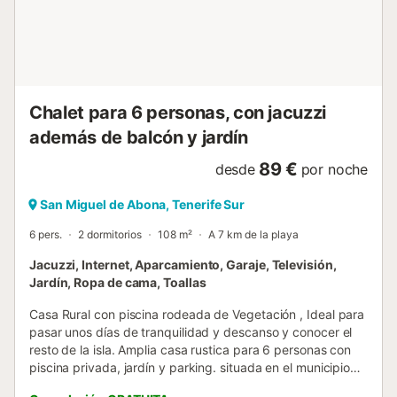
aire acondicionado y una puerta de patio con persianas de
aluminio. que conduce a la terraza con fantásticas vistas al
campo de golf y al océano. El dormitorio tres tiene dos
camas individuales, mesita de noche + lámpara, armario
e...
Chalet para 6 personas, con jacuzzi
además de balcón y jardín
89 €
desde
por noche
San Miguel de Abona, Tenerife Sur
6 pers.
2 dormitorios
108 m²
A 7 km de la playa
Jacuzzi, Internet, Aparcamiento, Garaje, Televisión,
Jardín, Ropa de cama, Toallas
Casa Rural con piscina rodeada de Vegetación , Ideal para
pasar unos días de tranquilidad y descanso y conocer el
resto de la isla. Amplia casa rustica para 6 personas con
piscina privada, jardín y parking. situada en el municipio
de San Miguel de Abona rodeada de Vegetación, Ideal