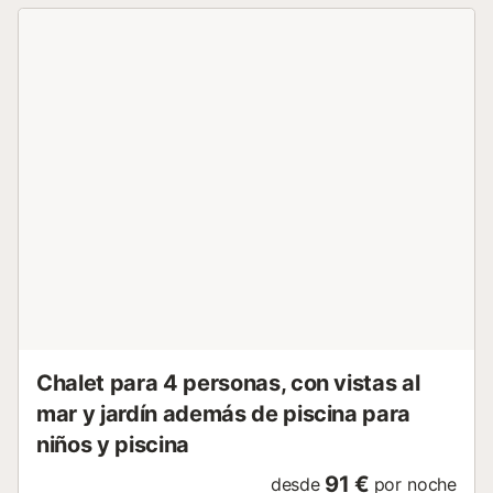
cómoda, ventilador de techo y baño privado con ducha a
ras de suelo. El dormitorio 2 tiene dos camas individuales,
armario empotrado, cómoda, mesita de noche, ventilador
de techo y puertas de patio con persianas que se abren a
la terraza. La cocina bien equipada tiene todo lo que
necesitas. Dispondrás de lavadora, nevera, congelador,
hervidor de agua, tostadora, microondas, placa eléctrica y
horno. ¡Esta Villa tiene una hermosa terraza para disfrutar
de fantásticas puestas de sol! La terraza se completa con
una chimenea de piedra, una zona de barbacoa y una
mesa y sillas, y no está dominada por las villas vecinas.
Privacidad total. El comedor de la terraza cuenta con una
mesa y sillas para sentar cómodamente a seis (6)
personas. La sala de estar cuenta con un gran sofá que se
puede desplegar para mayor comodidad....
Chalet para 4 personas, con vistas al
mar y jardín además de piscina para
niños y piscina
91 €
desde
por noche