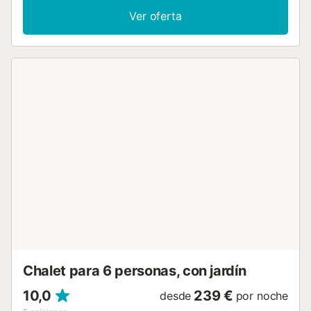
acondicionado en todas las habitaciones (excepto en la
Ver oferta
cocina), ventilador, lavadora y televisión por cable.
Además, hay una mesa de ping-pong privada para su uso.
Una cama de bebé y una trona están disponibles. La villa
cuenta con una zona exterior privada con jardín, mobiliario
de jardín, una terraza descubierta, una terraza cubierta y
una barbacoa. Hay 2 piscinas en esta villa; una nueva de
10m x 5m en la parte delantera de la villa y una más
pequeña en la parte trasera de la villa de 5m x 5m. La
piscina principal en la parte delantera de la villa se calienta
de octubre a abril de forma gratuita y un extra opcional en
los meses de verano. La piscina trasera no está
climatizada por el momento. Distancia a pie/en coche al
restaurante más cercano: 293m. Distancia a pie/en coche
a la cafetería más cercana: 754m. Distancia a pie/en
coche al bar más cercano: 822m. Distancia a pie/en coche
al supermercado más cercano: 928m. Distancia a pie/en
coche a la playa: 2,2km Playa de San Blas. Dista...
Chalet para 6 personas, con jardín
10,0
239 €
desde
por noche