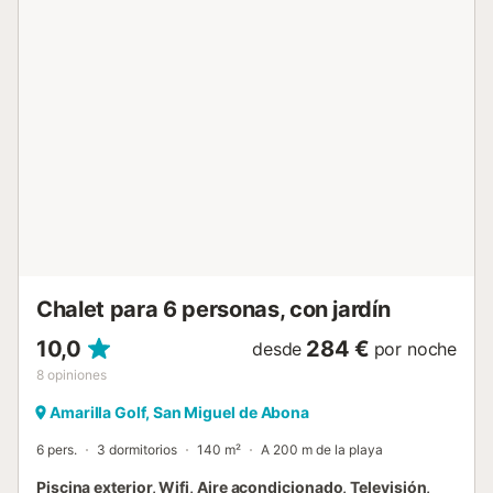
una zona exterior privada con piscina climatizada, jardín, 2
terrazas abiertas, una terraza cubierta y barbacoa. Hay
una plaza de aparcamiento disponible en la propiedad y
aparcamiento gratuito en la calle. No se admiten
mascotas....
Chalet para 6 personas, con jardín
10,0
284 €
desde
por noche
8
opiniones
Amarilla Golf, San Miguel de Abona
6 pers.
3 dormitorios
140 m²
A 200 m de la playa
Piscina exterior, Wifi, Aire acondicionado, Televisión,