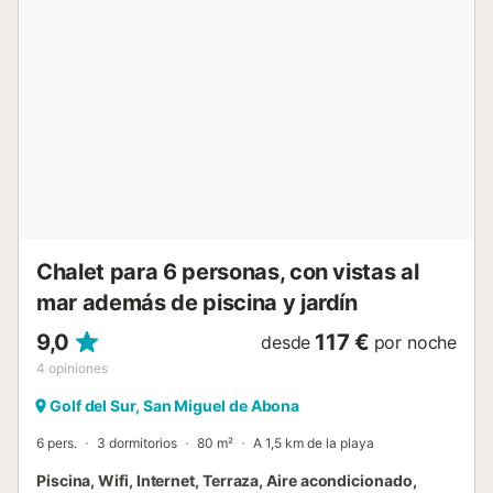
cama king-size, mesitas de noche, armarios empotrados y
un ventilador de techo junto con ventanas y persianas. El
dormitorio 2 tiene dos camas individuales con mesitas de
noche, armarios empotrados, ventilador de techo y
ventana con persianas. El dormitorio 3 también es una
habitación doble con dos camas individuales, mesitas de
noche y armario empotrado, un ventilador de techo y una
ventana con persianas. Todas las habitaciones tienen aire
acondicionado. El baño 1 tiene una bañera de tamaño
estándar y ducha a ras de suelo, WC y lavabo separados.
El baño 2 t...
Chalet para 6 personas, con vistas al
mar además de piscina y jardín
9,0
117 €
desde
por noche
4
opiniones
Golf del Sur, San Miguel de Abona
6 pers.
3 dormitorios
80 m²
A 1,5 km de la playa
Piscina, Wifi, Internet, Terraza, Aire acondicionado,