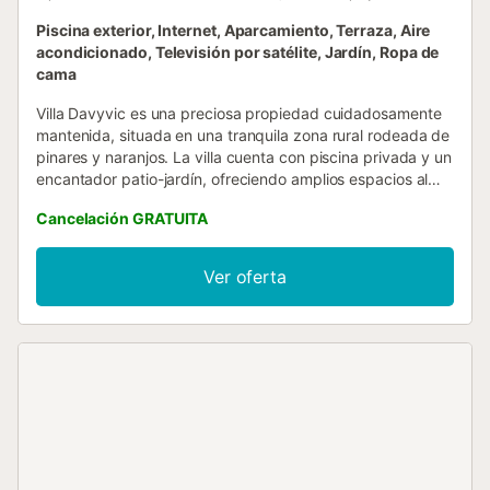
Piscina exterior, Internet, Aparcamiento, Terraza, Aire
acondicionado, Televisión por satélite, Jardín, Ropa de
cama
Villa Davyvic es una preciosa propiedad cuidadosamente
mantenida, situada en una tranquila zona rural rodeada de
pinares y naranjos. La villa cuenta con piscina privada y un
encantador patio-jardín, ofreciendo amplios espacios al
aire libre ideales para que adultos y niños disfruten y se
Cancelación GRATUITA
relajen en un entorno típicamente mediterráneo. Con 120
m² distribuidos en una sola planta, Villa Davyvic dispone
de dos cómodos dormitorios (uno con cama doble y otro
Ver oferta
con dos camas individuales), un luminoso salón con dos
sofás convertibles en camas adicionales, una cocina
totalmente equipada y recientemente renovada, y un baño
completo. Además, ofrece abundante luz natural, amplio
espacio de aparcamiento y conexión Wi-Fi gratuita de alta
velocidad....