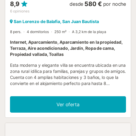
8,9
580 €
desde
por noche
6
opiniones
San Lorenzo de Balafia, San Juan Bautista
8 pers.
4 dormitorios
250 m²
A 3,2 km de la playa
Internet, Aparcamiento, Aparcamiento en la propiedad,
Terraza, Aire acondicionado, Jardín, Ropa de cama,
Propiedad vallada, Toallas
Esta moderna y elegante villa se encuentra ubicada en una
zona rural idílica para familias, parejas y grupos de amigos.
Cuenta con 4 amplias habitaciones y 3 baños, lo que la
convierte en el alojamiento perfecto para hasta 8
personas. La villa dispone de un hermoso jardín privado de
3.000 m2 con una piscina estándar de 11 x 5 metros.
Podrá disfrutar de agradables momentos en la terraza y el
Ver oferta
área de barbacoa, rodeado de un entorno natural y
tranquilo. En el interior, la propiedad está equipada con
aire acondicionado, calefacción central, WiFi y una
completa cocina independiente con electrodomésticos de
última generación, como horno, microondas, lavavajillas y