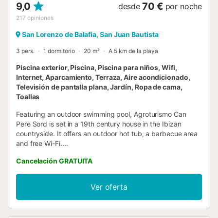
9,0
70 €
desde
por noche
217
opiniones
San Lorenzo de Balafia, San Juan Bautista
3 pers.
1 dormitorio
20 m²
A 5 km de la playa
Piscina exterior, Piscina, Piscina para niños, Wifi,
Internet, Aparcamiento, Terraza, Aire acondicionado,
Televisión de pantalla plana, Jardín, Ropa de cama,
Toallas
Featuring an outdoor swimming pool, Agroturismo Can
Pere Sord is set in a 19th century house in the Ibizan
countryside. It offers an outdoor hot tub, a barbecue area
and free Wi-Fi....
Cancelación GRATUITA
Ver oferta