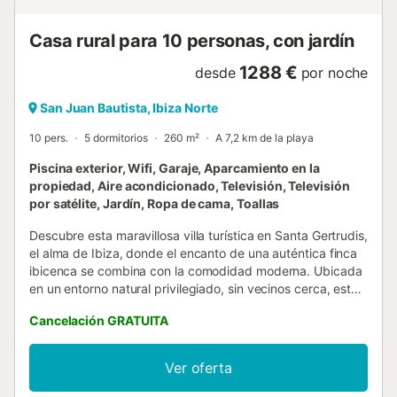
dormitorios: 4 - Número de baños: 3 Características
principales - terraza - ㄴ...
Casa rural para 10 personas, con jardín
1288 €
desde
por noche
San Juan Bautista, Ibiza Norte
10 pers.
5 dormitorios
260 m²
A 7,2 km de la playa
Piscina exterior, Wifi, Garaje, Aparcamiento en la
propiedad, Aire acondicionado, Televisión, Televisión
por satélite, Jardín, Ropa de cama, Toallas
Descubre esta maravillosa villa turística en Santa Gertrudis,
el alma de Ibiza, donde el encanto de una auténtica finca
ibicenca se combina con la comodidad moderna. Ubicada
en un entorno natural privilegiado, sin vecinos cerca, esta
villa ofrece espectaculares vistas al campo y un ambiente
Cancelación GRATUITA
de paz y exclusividad. La casa principal cuenta con tres
amplios dormitorios dobles y tres baños, complementados
por un cuarto adicional en un anexo independiente pero
Ver oferta
pegado a la casa, ideal para mayor privacidad. El interior,
decorado con exquisito gusto, refleja la esencia de Ibiza