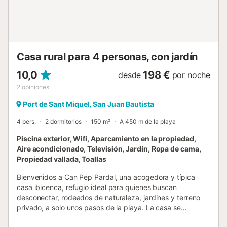
selección de restaurantes se encuentra a 950 metros del
alojamiento y se puede llegar a un supermercado a 2,4
kilómetros o a 3 minutos en coche. Además encontrarás la
hermosa Playa Puerto San Miguel después de 6,3
kilómetros o a 10 minutos en coche. Hay aparcam...
Casa rural para 4 personas, con jardín
10,0
198 €
desde
por noche
2
opiniones
Port de Sant Miquel, San Juan Bautista
4 pers.
2 dormitorios
150 m²
A 450 m de la playa
Piscina exterior, Wifi, Aparcamiento en la propiedad,
Aire acondicionado, Televisión, Jardín, Ropa de cama,
Propiedad vallada, Toallas
Bienvenidos a Can Pep Pardal, una acogedora y típica
casa ibicenca, refugio ideal para quienes buscan
desconectar, rodeados de naturaleza, jardines y terreno
privado, a solo unos pasos de la playa. La casa se
encuentra en Port de Sant Miquel, un entorno tranquilo y