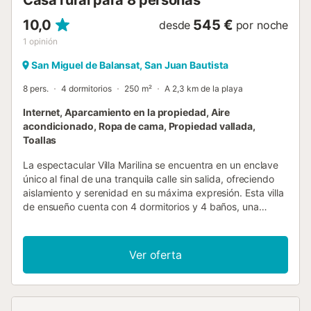
Casa rural para 8 personas
10,0
545 €
desde
por noche
1
opinión
San Miguel de Balansat, San Juan Bautista
8 pers.
4 dormitorios
250 m²
A 2,3 km de la playa
Internet, Aparcamiento en la propiedad, Aire
acondicionado, Ropa de cama, Propiedad vallada,
Toallas
La espectacular Villa Marilina se encuentra en un enclave
único al final de una tranquila calle sin salida, ofreciendo
aislamiento y serenidad en su máxima expresión. Esta villa
de ensueño cuenta con 4 dormitorios y 4 baños, una
exquisita piscina y está estratégicamente ubicada a solo
10 minutos de la icónica playa de Benirrás y a 25 minutos
del bullicioso centro de Ibiza. Esta residencia está
Ver oferta
equipada con todas las comodidades modernas que
puedas desear, incluyendo aire acondicionado en todos
los rincones de la casa, acceso a wifi, y una variedad de
televisores, uno de ellos una impresionante smart TV de