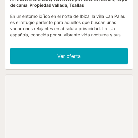
de cama, Propiedad vallada, Toallas
En un entorno idílico en el norte de Ibiza, la villa Can Palau
es el refugio perfecto para aquellos que buscan unas
vacaciones relajantes en absoluta privacidad. La isla
española, conocida por su vibrante vida nocturna y sus
hermosas playas de arena, ofrece la casa de vacaciones
ideal para familias o grupos de amigos. La villa se extiende
sobre 2 plantas y dispone de un cómodo salón de estilo
Ver oferta
ibicenco con una larga mesa para las comer juntos, una
cocina bien equipada y espaciosa, 5 dormitorios y 3
baños, así como un aseo y con capacidad para 10
personas. También dispone de Wi-Fi, aire acondicionado,
chimenea, TV vía satélite, 3 cunas y 3 tronas. La amplia
zona al aire libre, con una fantástica vista al paisaje de
montaña al fondo, tiene un balcón, una terraza cubierta y
una zona de estar al aire libre cubierta con barbacoa
donde se pueden comer juntos y la piscina de 34 m² invita
a refrescarse en los días calurosos, mientras que los
pequeños huéspedes de la casa pueden saltar en el
trampolín o jugar al tenis de mesa. El entorno montañoso
de la Finca es el punto de partida ideal para realizar