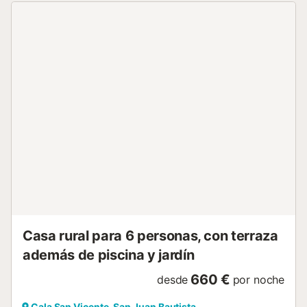
cualquier reserva en nuestras villas seincluye en el precio
la limpieza y cambio de sábanas periódica....
Casa rural para 6 personas, con terraza
además de piscina y jardín
660 €
desde
por noche
Cala San Vicente, San Juan Bautista