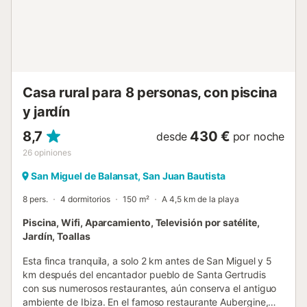
excursiones a pie, en bicicleta o visitar el famoso
mercadillo hippie de Las Dalias, donde se pueden comprar
originales souvenirs. Compras, restaurantes, bares y cafés
están a 2,6 km y la playa más cercana, Cala Xarraca, con
sus aguas color turquesa, está a 9,5 km o a 12 minutos en
coche. E...
Casa rural para 8 personas, con piscina
y jardín
8,7
430 €
desde
por noche
26
opiniones
San Miguel de Balansat, San Juan Bautista
8 pers.
4 dormitorios
150 m²
A 4,5 km de la playa
Piscina, Wifi, Aparcamiento, Televisión por satélite,
Jardín, Toallas
Esta finca tranquila, a solo 2 km antes de San Miguel y 5
km después del encantador pueblo de Santa Gertrudis
con sus numerosos restaurantes, aún conserva el antiguo
ambiente de Ibiza. En el famoso restaurante Aubergine,