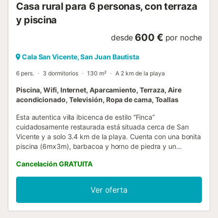
Casa rural para 6 personas, con terraza
y piscina
600 €
desde
por noche
Cala San Vicente, San Juan Bautista
6 pers.
3 dormitorios
130 m²
A 2 km de la playa
Piscina, Wifi, Internet, Aparcamiento, Terraza, Aire
acondicionado, Televisión, Ropa de cama, Toallas
Esta autentica villa ibicenca de estilo “Finca”
cuidadosamente restaurada está situada cerca de San
Vicente y a solo 3.4 km de la playa. Cuenta con una bonita
piscina (6mx3m), barbacoa y horno de piedra y un
comedor exterior perfecto para cenar al fresco, es ideal
Cancelación GRATUITA
para familias. Al tratarse de una finca tiene paredes
gruesas, techos con vigas de madera, ideal para mantener
la villa fresca en verano al estilo autentico ibicenco. Todas
Ver oferta
zonas y habitaciones tienen aire acondicionado, menos
una que tiene ventilador. * No se admite ningún tipo de
fiesta en la propiedad, ni música a partir de las 23h. ** Con