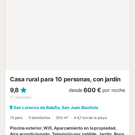
lavadora-secadora. Además, cuenta con Alarma. La villa
se encuentra a corta distancia de varias playas de arena
como Benirras, Cala Xarraca y Cala San Vicente, así como
de los pueblos de Sant Joan, Santa Gertrudis, Ibiza, San
Lorenzo y Santa Eulalia. También hay un supermercado a
2 km cercano. En resumen, esta propiedad es la opción
ideal para disfrutar de unas vacaciones relajantes y
cómodas en Ibiza, ya sea en familia, en pareja o con un
grupo de amigos. La tasa turistica y deposito de
seguridad reembolsable no esta incluido en el precio del
alquiler, le informaremos como proceder al pago....
Casa rural para 10 personas, con jardín
9,8
600 €
desde
por noche
31
opiniones
San Lorenzo de Balafia, San Juan Bautista
10 pers.
5 dormitorios
300 m²
A 6,1 km de la playa
Piscina exterior, Wifi, Aparcamiento en la propiedad,
Aire acondicionado, Televisión por satélite, Jardín, Ropa