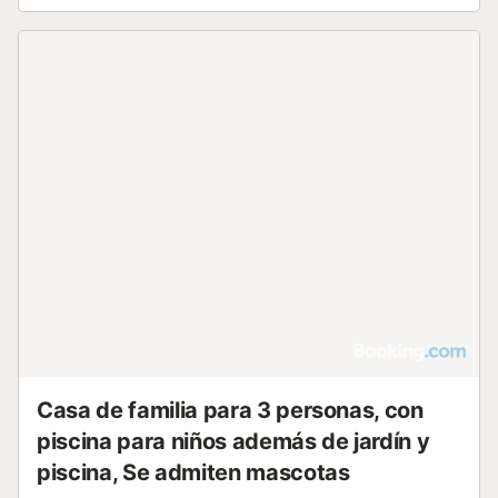
con toques rústicos y detalles elegantes. La cocina está
totalmente equipada con una mesa para desayunar o
comer, y un pequeño saloncito con chimenea.
Adicionalmente, hay un estudio independiente a unos
metros de la casa principal, con salón, cocina pequeña y
un dormitorio doble más. En total hay espacio para 10
personas. El salón, con sus antiguas vigas de madera y
cuadros, dota a la casa de un aire único y acogedor. En el
exterior, la villa invita al relax con su hermosa piscina de 9
x 5 rodeada de naturaleza, una zona chill-out en la terraza
y una gran mesa y barbacoa para disfrutar de inolvidables
comidas al aire libre. Equipada con aire acondicionado en
todas las estancias, WiFi de alta velocidad y todas las
comodidades necesarias, esta villa es el refugio perfecto
para quienes buscan una experiencia autén...
Casa de familia para 3 personas, con
piscina para niños además de jardín y
piscina, Se admiten mascotas