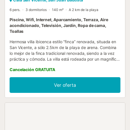
6 pers.
3 dormitorios
140 m²
A 2 km de la playa
Piscina, Wifi, Internet, Aparcamiento, Terraza, Aire
acondicionado, Televisión, Jardín, Ropa de cama,
Toallas
Hermosa villa ibicenca estilo “finca” renovada, situada en
San Vicente, a sólo 2.5km de la playa de arena. Combina
lo mejor de la finca tradicional renovada, siendo a la vez
práctica y cómoda. La villa está rodeada por un magnífico
jardín con palmeras y además tiene una fantástica piscina
Cancelación GRATUITA
infinita con tubonas y vistas al campo. Tambien ofrece un
amplia zona exterior para comer y disfrutar en familia y
una barbacoa (portátil). Cuenta con 3 habitacione dobles
Ver oferta
y 2 baños completos. Bajo petición previa se puede
habilitar tambien una habitación doble pequeña con una
litera para niños. Un lugar de ensueño para unas
vacaciones de ensueño! * No se admite ningún tipo de
fiesta en la propiedad, ni música a partir de las 23h. ** Con
cualquier reserva en nuestras villas seincluye en el precio
la limpieza y cambio de sábanas periódica....