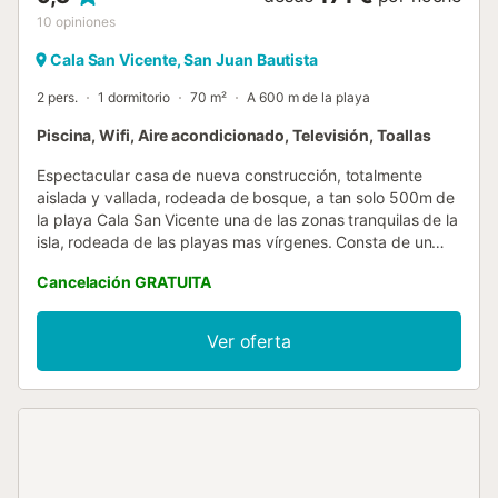
10
opiniones
Cala San Vicente, San Juan Bautista
2 pers.
1 dormitorio
70 m²
A 600 m de la playa
Piscina, Wifi, Aire acondicionado, Televisión, Toallas
Espectacular casa de nueva construcción, totalmente
aislada y vallada, rodeada de bosque, a tan solo 500m de
la playa Cala San Vicente una de las zonas tranquilas de la
isla, rodeada de las playas mas vírgenes. Consta de un
solo dormitorio, ideal para parejas o familias con niños
Cancelación GRATUITA
pequeños. La cocina está muy equipada con todo lo
necesario y mucho más. Barbacoa y cenador donde
disfrutar de románticas cenas a la luz de la luna, junto a la
Ver oferta
piscina, porche donde dormir la siesta. Un coche es
necesario para acceder todas las villas! Por favor
asegúrese de rentar un coche!...