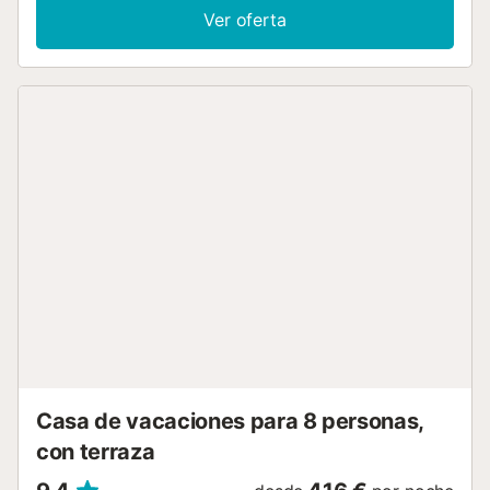
y lavavajillas en esa zona para mayor comodidad. Tiene 7
Ver oferta
habitaciones dobles, con 5 baños. Tasa turistica y fianza
reembolsable no esta incluido en el precio, se ha de pagar
directamente en la agencia. Piscina privada que dispone
de 2 zonas con muchas camas exteriores donde poder
relajarse y disfrutar de la tranquilidad. 7 habitaciones
dobles, 5 baños. Cocina Gran zona de barbacoa Baño
exterior de piscina Ducha de piscina Zona de ping pong
Situada a 15 minutos de Ibiza Centro, y 10 minutos de
Santa Eularia centro. La situación es ideal, ya que se
puede llegar a cualquier punto de la isla en poco tiempo....
Casa de vacaciones para 8 personas,
con terraza