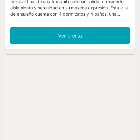
único al final de una tranquila calle sin salida, ofreciendo
aislamiento y serenidad en su máxima expresión. Esta villa
de ensueño cuenta con 4 dormitorios y 4 baños, una
exquisita piscina y está estratégicamente ubicada a solo
10 minutos de la icónica playa de Benirrás y a 25 minutos
del bullicioso centro de Ibiza. Esta residencia está
Ver oferta
equipada con todas las comodidades modernas que
puedas desear, incluyendo aire acondicionado en todos
los rincones de la casa, acceso a wifi, y una variedad de
televisores, uno de ellos una impresionante smart TV de
42". Para los amantes de la parrilla, una elegante barbacoa
está a tu disposición, y para un entretenimiento activo, una
mesa de ping-pong te espera, así como un área de juegos
para los más pequeños con columpios y un tobogán. La
Villa Marilina se asienta en un escenario natural
impresionante, con amplias vistas al campo que te
conectarán con la belleza de la isla. Además, encontrarás
múltiples zonas de estar al aire libre donde podrás relajarte
y disfrutar de la brisa mediterránea. El amplio espacio de
estacionamiento dentro del recinto cerrado permite
acomodar hasta 4 coches, brindándote comodidad y
seguridad. En resumen, la Villa Marilina es el lugar ideal
para disfrutar de unas vacaciones extraordinarias en Ibiza,