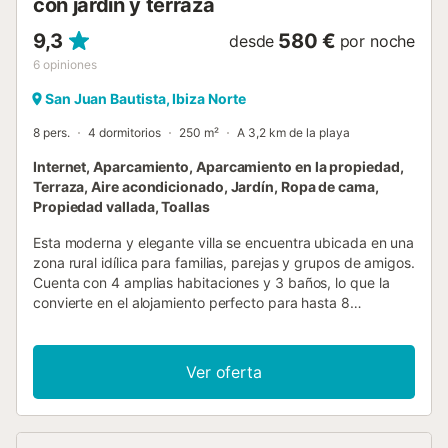
con jardín y terraza
9,3
580 €
desde
por noche
6
opiniones
San Juan Bautista, Ibiza Norte
8 pers.
4 dormitorios
250 m²
A 3,2 km de la playa
Internet, Aparcamiento, Aparcamiento en la propiedad,
Terraza, Aire acondicionado, Jardín, Ropa de cama,
Propiedad vallada, Toallas
Esta moderna y elegante villa se encuentra ubicada en una
zona rural idílica para familias, parejas y grupos de amigos.
Cuenta con 4 amplias habitaciones y 3 baños, lo que la
convierte en el alojamiento perfecto para hasta 8
personas. La villa dispone de un hermoso jardín privado de
3.000 m2 con una piscina estándar de 11 x 5 metros.
Podrá disfrutar de agradables momentos en la terraza y el
Ver oferta
área de barbacoa, rodeado de un entorno natural y
tranquilo. En el interior, la propiedad está equipada con
aire acondicionado, calefacción central, WiFi y una
completa cocina independiente con electrodomésticos de