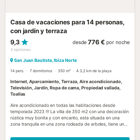
originales souvenirs. Compras, restaurantes, bares y cafés
están a 2,6 km y la playa más cercana, Cala Xarraca, con
sus aguas color turquesa, está a 9,5 km o a 12 minutos en
Casa de vacaciones para 14 personas,
coche. E...
con jardín y terraza
9,3
776 €
desde
por noche
3
opiniones
San Juan Bautista, Ibiza Norte
14 pers.
7 dormitorios
350 m²
A 3,2 km de la playa
Internet, Aparcamiento, Terraza, Aire acondicionado,
Televisión, Jardín, Ropa de cama, Propiedad vallada,
Toallas
Aire acondicionado en todas las habitaciones desde
temporada 2023 !!! La villa de 350 m2 con una decoración
rústica muy bonita y con encanto, esta situada en una
zona tranquila en una zona rodeada de arboles, tiene un
jardín de césped natural y una gran piscina privada,
amplia zona de barbacoa con una gran mesa, con nevera