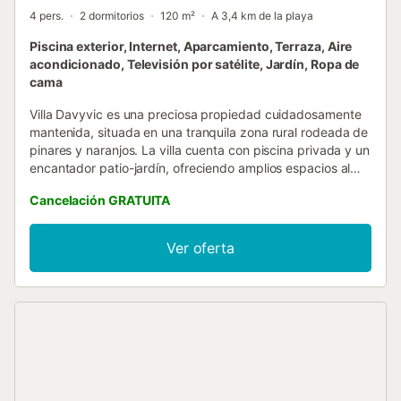
4 pers.
2 dormitorios
120 m²
A 3,4 km de la playa
Piscina exterior, Internet, Aparcamiento, Terraza, Aire
acondicionado, Televisión por satélite, Jardín, Ropa de
cama
Villa Davyvic es una preciosa propiedad cuidadosamente
mantenida, situada en una tranquila zona rural rodeada de
pinares y naranjos. La villa cuenta con piscina privada y un
encantador patio-jardín, ofreciendo amplios espacios al
aire libre ideales para que adultos y niños disfruten y se
Cancelación GRATUITA
relajen en un entorno típicamente mediterráneo. Con 120
m² distribuidos en una sola planta, Villa Davyvic dispone
de dos cómodos dormitorios (uno con cama doble y otro
Ver oferta
con dos camas individuales), un luminoso salón con dos
sofás convertibles en camas adicionales, una cocina
totalmente equipada y recientemente renovada, y un baño
completo. Además, ofrece abundante luz natural, amplio
espacio de aparcamiento y conexión Wi-Fi gratuita de alta
velocidad....