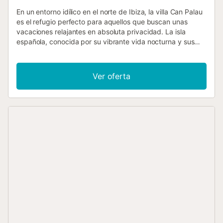
En un entorno idílico en el norte de Ibiza, la villa Can Palau
es el refugio perfecto para aquellos que buscan unas
vacaciones relajantes en absoluta privacidad. La isla
española, conocida por su vibrante vida nocturna y sus
hermosas playas de arena, ofrece la casa de vacaciones
ideal para familias o grupos de amigos. La villa se extiende
sobre 2 plantas y dispone de un cómodo salón de estilo
Ver oferta
ibicenco con una larga mesa para las comer juntos, una
cocina bien equipada y espaciosa, 5 dormitorios y 3
baños, así como un aseo y con capacidad para 10
personas. También dispone de Wi-Fi, aire acondicionado,
chimenea, TV vía satélite, 3 cunas y 3 tronas. La amplia
zona al aire libre, con una fantástica vista al paisaje de
montaña al fondo, tiene un balcón, una terraza cubierta y
una zona de estar al aire libre cubierta con barbacoa
donde se pueden comer juntos y la piscina de 34 m² invita
a refrescarse en los días calurosos, mientras que los
pequeños huéspedes de la casa pueden saltar en el
trampolín o jugar al tenis de mesa. El entorno montañoso
de la Finca es el punto de partida ideal para realizar
excursiones a pie, en bicicleta o visitar el famoso
mercadillo hippie de Las Dalias, donde se pueden comprar