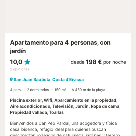
rápidamente. También hay trampolín disponible en el jardín
para los pequeños huéspedes de la casa. Una pequeña
selección de restaurantes se encuentra a 950 metros del
alojamiento y se puede llegar a un supermercado a 2,4
kilómetros o a 3 minutos en coche. Además encontrarás la
hermosa Playa Puerto San Miguel después de 6,3
kilómetros o a 10 minutos en coche. Hay aparcam...
Apartamento para 4 personas, con
jardín
10,0
198 €
desde
por noche
2
opiniones
San Juan Bautista, Costa d’Eivissa
4 pers.
2 dormitorios
150 m²
A 450 m de la playa
Piscina exterior, Wifi, Aparcamiento en la propiedad,
Aire acondicionado, Televisión, Jardín, Ropa de cama,
Propiedad vallada, Toallas
Bienvenidos a Can Pep Pardal, una acogedora y típica
casa ibicenca, refugio ideal para quienes buscan
desconectar, rodeados de naturaleza, jardines y terreno