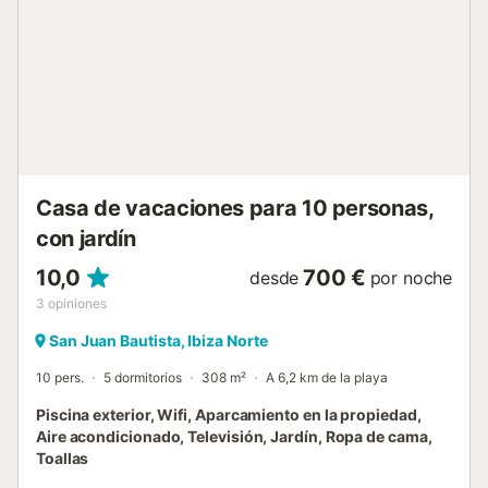
10 km. Para los amantes de la naturaleza, la playa de
Benirràs está a 5 km, famosa por sus impresionantes
puestas de sol, mientras que la Playa de San Miguel está
cerca, ofreciendo una relajante escapada costera. La
cocina totalmente equipada incluye electrodomésticos
modernos para preparar comidas sin esfuerzo. La casa
cuenta con varios baños, lo que garantiza la comodidad
de todos los huéspedes. Una terraza privada con asientos
al aire libre permit...
Casa de vacaciones para 10 personas,
con jardín
10,0
700 €
desde
por noche
3
opiniones
San Juan Bautista, Ibiza Norte
10 pers.
5 dormitorios
308 m²
A 6,2 km de la playa
Piscina exterior, Wifi, Aparcamiento en la propiedad,
Aire acondicionado, Televisión, Jardín, Ropa de cama,
Toallas