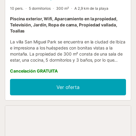
10 pers.
5 dormitorios
300 m²
A 2,9 km de la playa
Piscina exterior, Wifi, Aparcamiento en la propiedad,
Televisión, Jardín, Ropa de cama, Propiedad vallada,
Toallas
La villa San Miguel Park se encuentra en la ciudad de Ibiza
e impresiona a los huéspedes con bonitas vistas a la
montaña. La propiedad de 300 m² consta de una sala de
estar, una cocina, 5 dormitorios y 3 baños, por lo que
puede alojar a 10 personas. Los servicios adicionales
Cancelación GRATUITA
incluyen Wi-Fi con un espacio de trabajo dedicado para la
oficina en casa, una televisión, ventiladores de techo (en 2
dormitorios), aire acondicionado (en 3 dormitorios) una
Ver oferta
lavadora, una secadora, toallas de playa / piscina, así
como libros y juguetes para niños. Además, hay una mesa
de ping-pong para su disfrute. También hay una cuna y
una trona. Esta villa dispone de una zona exterior privada
con piscina vallada, jardín, terrazas cubiertas y
descubiertas, balcón y barbacoa. La propiedad está
ubicada en cerca de la playa. Hay un montón de plazas de
aparcamiento disponibles para un máximo de 4-5