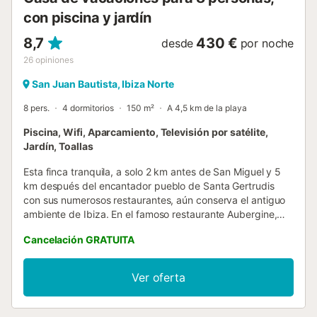
con piscina y jardín
8,7
430 €
desde
por noche
26
opiniones
San Juan Bautista, Ibiza Norte
8 pers.
4 dormitorios
150 m²
A 4,5 km de la playa
Piscina, Wifi, Aparcamiento, Televisión por satélite,
Jardín, Toallas
Esta finca tranquila, a solo 2 km antes de San Miguel y 5
km después del encantador pueblo de Santa Gertrudis
con sus numerosos restaurantes, aún conserva el antiguo
ambiente de Ibiza. En el famoso restaurante Aubergine,
siga el camino de arena 1 km y ya está en la finca.Je corre
Cancelación GRATUITA
a través de un hermoso jardín lleno de flores y árboles.
Terrazas cubiertas para que siempre tenga un lugar fresco
en los calurosos meses de verano. Barbacoa de
Ver oferta
mampostería con mesa de comedor junto al zwembad. En
la terraza de la finca hay un baño al aire libre. La cocina
tiene un lavadero grande donde se encuentra la lavadora