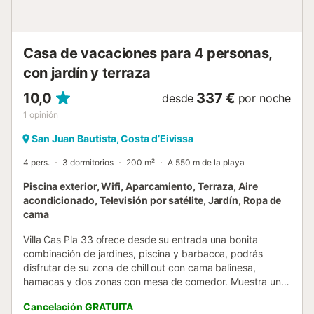
away and always available to help....
Casa de vacaciones para 4 personas,
con jardín y terraza
10,0
337 €
desde
por noche
1
opinión
San Juan Bautista, Costa d’Eivissa
4 pers.
3 dormitorios
200 m²
A 550 m de la playa
Piscina exterior, Wifi, Aparcamiento, Terraza, Aire
acondicionado, Televisión por satélite, Jardín, Ropa de
cama
Villa Cas Pla 33 ofrece desde su entrada una bonita
combinación de jardines, piscina y barbacoa, podrás
disfrutar de su zona de chill out con cama balinesa,
hamacas y dos zonas con mesa de comedor. Muestra un
estilo de construcción típico de Ibiza pero con la
Cancelación GRATUITA
modernidad de una construcción reciente. En su interior la