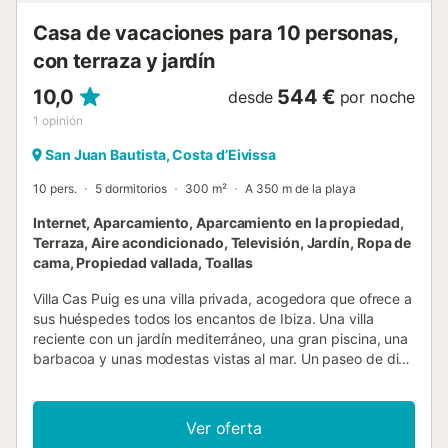
donde todas tus necesidades están cuidadosamente
Casa de vacaciones para 10 personas,
atendidas ...
con terraza y jardín
10,0
544 €
desde
por noche
1
opinión
San Juan Bautista, Costa d’Eivissa
10 pers.
5 dormitorios
300 m²
A 350 m de la playa
Internet, Aparcamiento, Aparcamiento en la propiedad,
Terraza, Aire acondicionado, Televisión, Jardín, Ropa de
cama, Propiedad vallada, Toallas
Villa Cas Puig es una villa privada, acogedora que ofrece a
sus huéspedes todos los encantos de Ibiza. Una villa
reciente con un jardín mediterráneo, una gran piscina, una
barbacoa y unas modestas vistas al mar. Un paseo de diez
minutos le llevará directamente al mar. El precio del
deposito de seguridad reembolsable y la tasa turistica no
esta incluida en el precio, se pagará a la agencia.
Ver oferta
Hermosos jardines Piscina privada Dos casas en una 5