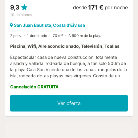
9,3
171 €
desde
por noche
10
opiniones
San Juan Bautista, Costa d’Eivissa
2 pers.
1 dormitorio
70 m²
A 600 m de la playa
Piscina, Wifi, Aire acondicionado, Televisión, Toallas
Espectacular casa de nueva construcción, totalmente
aislada y vallada, rodeada de bosque, a tan solo 500m de
la playa Cala San Vicente una de las zonas tranquilas de la
isla, rodeada de las playas mas vírgenes. Consta de un
solo dormitorio, ideal para parejas o familias con niños
Cancelación GRATUITA
pequeños. La cocina está muy equipada con todo lo
necesario y mucho más. Barbacoa y cenador donde
disfrutar de románticas cenas a la luz de la luna, junto a la
Ver oferta
piscina, porche donde dormir la siesta. Un coche es
necesario para acceder todas las villas! Por favor
asegúrese de rentar un coche!...