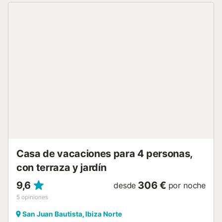
y un montón de espacio para las tiendas de comestibles.
La playa de San Miguel está a 3 km. Muy adecuado para
familias con niños. Un trampolín en el jardín para los más
pequeños. Por razones de seguridad la casa no se
arrendará a grupos de jovenes...
Casa de vacaciones para 4 personas,
con terraza y jardín
9,6
306 €
desde
por noche
5
opiniones
San Juan Bautista, Ibiza Norte