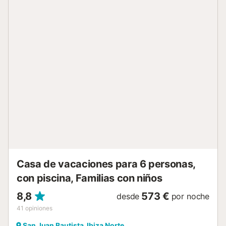
última generación, como horno, microondas, lavavajillas y
lavadora-secadora. Además, cuenta con Alarma. La villa
se encuentra a corta distancia de varias playas de arena
como Benirras, Cala Xarraca y Cala San Vicente, así como
de los pueblos de Sant Joan, Santa Gertrudis, Ibiza, San
Lorenzo y Santa Eulalia. También hay un supermercado a
2 km cercano. En resumen, esta propiedad es la opción
ideal para disfrutar de unas vacaciones relajantes y
cómodas en Ibiza, ya sea en familia, en pareja o con un
grupo de amigos. La tasa turistica y deposito de
seguridad reembolsable no esta incluido en el precio del
alquiler, le informaremos como proceder al pago....
Casa de vacaciones para 6 personas,
con piscina, Familias con niños
8,8
573 €
desde
por noche
41
opiniones
San Juan Bautista, Ibiza Norte