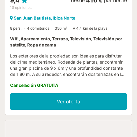
9,4
416 €
desde
por noche
18
opiniones
San Juan Bautista, Ibiza Norte
8 pers.
4 dormitorios
350 m²
A 4,4 km de la playa
Wifi, Aparcamiento, Terraza, Televisión, Televisión por
satélite, Ropa de cama
Los exteriores de la propiedad son ideales para disfrutar
del clima mediterráneo. Rodeada de plantas, encontrarán
una gran piscina de 9 x 6m y una profundidad constante
de 1.80 m. A su alrededor, encontrarán dos terrazas en las
que hay una barbacoa, una cama elástica y varios
Cancelación GRATUITA
rincones donde tomar el sol o disfrutar comiendo o
tomando algo junto a sus acompañantes. La propiedad
está vallada y la privacidad es total. El interior de la
Ver oferta
vivienda de una sola planta está pensado para ofrecerles
el descanso que merecen. En la planta principal se ubica el
salón-comedor, que cuenta con TV-sat y es ideal para
alargar las veladas. La cocina es independiente y tiene
cocina de gas y todo lo necesario para que cocinen con
comodidad. En la casa hay lavadora, plancha y tabla de