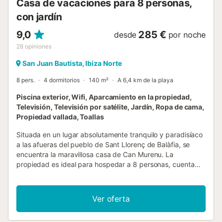
Casa de vacaciones para 8 personas,
...
con jardín
9,0
285 €
desde
por noche
28
opiniones
San Juan Bautista, Ibiza Norte
8 pers.
4 dormitorios
140 m²
A 6,4 km de la playa
Piscina exterior, Wifi, Aparcamiento en la propiedad,
Televisión, Televisión por satélite, Jardín, Ropa de cama,
Propiedad vallada, Toallas
Situada en un lugar absolutamente tranquilo y paradisíaco
a las afueras del pueblo de Sant Llorenç de Balàfia, se
encuentra la maravillosa casa de Can Murenu. La
propiedad es ideal para hospedar a 8 personas, cuenta
con una acogedora sala de estar, una cocina bien
equipada, 4 dormitorios (3 de ellos con 2 camas
individuales cada uno), 3 baños, así como un aseo
Ver oferta
adicional. Entre los servicios adicionales también se
incluyen Wi-Fi, ventiladores, televisor y trona. Disfruta de la