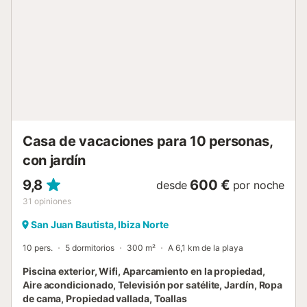
vehículos. Se permite una mascota. No está permitido
fumar en esta propiedad. Este establecimiento cuenta con
un cómodo sistema de auto check-in....
Casa de vacaciones para 10 personas,
con jardín
9,8
600 €
desde
por noche
31
opiniones
San Juan Bautista, Ibiza Norte
10 pers.
5 dormitorios
300 m²
A 6,1 km de la playa
Piscina exterior, Wifi, Aparcamiento en la propiedad,
Aire acondicionado, Televisión por satélite, Jardín, Ropa
de cama, Propiedad vallada, Toallas