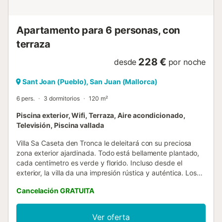
popularidad de todos los viajeros. La piscina es muy
grande para una casa adosada. Con una longitud de 12 ...
Apartamento para 6 personas, con
terraza
228 €
desde
por noche
Sant Joan (Pueblo), San Juan (Mallorca)
6 pers.
3 dormitorios
120 m²
Piscina exterior, Wifi, Terraza, Aire acondicionado,
Televisión, Piscina vallada
Villa Sa Caseta den Tronca le deleitará con su preciosa
zona exterior ajardinada. Todo está bellamente plantado,
cada centímetro es verde y florido. Incluso desde el
exterior, la villa da una impresión rústica y auténtica. Los
puntos de agua están parcialmente decorados con
Cancelación GRATUITA
coloridos mosaicos y se intercalan con piedra natural por
todas partes. Delante de la casa hay una terraza cubierta
y una zona de barbacoa donde se pueden preparar
Ver oferta