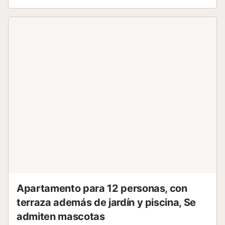
estar, una cocina bien equipada con lavavajillas, 3
dormitorios con camas dobles y 2 baños. Los servicios
adicionales incluyen WiFi, ventiladores, chimenea,
televisión por satélite, cuna y trona (bajo petición). Uno de
los lugares favoritos de los huéspedes es la amplia zona
exterior, con un hermoso jardín, una piscina de 80 m²
rodeada de tumbonas y una barbacoa donde podrá
preparar deliciosas comidas y disfrutarlas al aire libre en la
gran mesa de comedor. Encontrará una selección de
restaurantes, bares y tiendas en el centro de Sant Joan, a
solo cinco minutos en coche (2,3 km), mientras que la
playa más cercana, Cala Estany d'En Mas, se encuentra a
34 minutos en coche (33 km). La capital de la isla, Palma
de Mallorca, y su aeropuerto están a 32 minutos en coche
(36 km). Hay aparcamiento disponible en la propiedad. No
se permiten mascotas. Hay aire acondicionado en todos
los dormitorios....
Apartamento para 12 personas, con
terraza además de jardín y piscina, Se
admiten mascotas