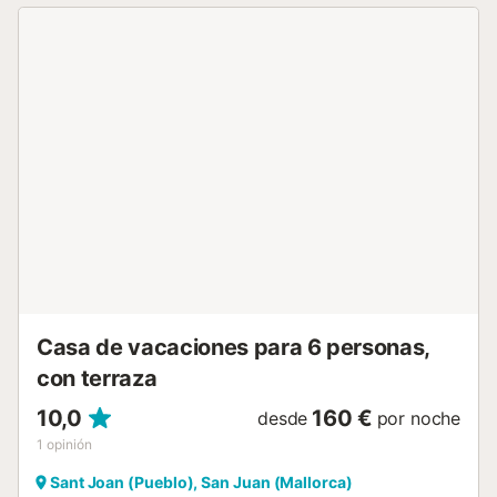
equipada con TV por satélite. La cocina, de gas, es
independiente y cuenta con todos los utensilios necesarios
para que cocinen con comodidad. A la hora de dormir hay
un total de 3 dormitorios con dos camas individuales y un
ventilador cada uno. Además, uno de ellos cuenta también
con salida a la terraza superior. Dos baños completan la
estancia, uno con ducha y otro con bañera. Pueden utilizar
la lavadora, plancha y tabla para planchar que
encontrarán en el alojamiento. Si viajan con su bebé,
podemos proporcionarles una cuna y una trona. Vilafranca
de Bonany es un municipio situado en el centro de
Mallorca, es una pequeña localidad de carácter rural con
una fuerte tradición agrícola. Es conocido por sus bellos
paisajes naturales, especialmente por sus extensos
campos de cultivo de algarrobo...
Casa de vacaciones para 6 personas,
con terraza
10,0
160 €
desde
por noche
1
opinión
Sant Joan (Pueblo), San Juan (Mallorca)