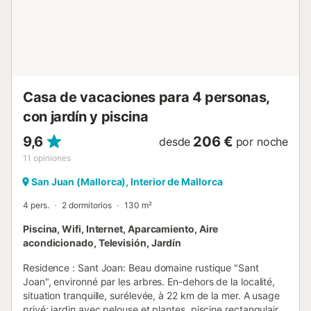
Sant Joan es uno de los pueblos más auténticos de la isla:
mercados tradicionales, colinas, olivares y pueblos
cercanos como Sineu, Vilafranca de Bonany y Montuïri,
con gastronomía y artesanía local. Los aficionados al golf
encontrarán campos de prestigio a poca distancia en
coche. Finca Pure Vida ...
Casa de vacaciones para 4 personas,
con jardín y piscina
9,6
206 €
desde
por noche
11
opiniones
San Juan (Mallorca), Interior de Mallorca
4 pers.
2 dormitorios
130 m²
Piscina, Wifi, Internet, Aparcamiento, Aire
acondicionado, Televisión, Jardín
Residence : Sant Joan: Beau domaine rustique "Sant
Joan", environné par les arbres. En-dehors de la localité,
situation tranquille, surélevée, à 22 km de la mer. A usage
privé: jardin avec pelouse et plantes, piscine rectangulaire