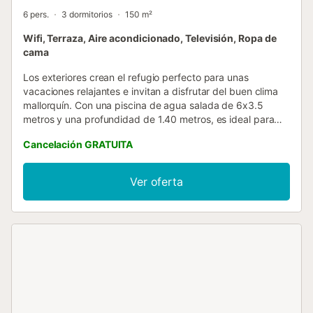
6 pers.
3 dormitorios
150 m²
Wifi, Terraza, Aire acondicionado, Televisión, Ropa de
cama
Los exteriores crean el refugio perfecto para unas
vacaciones relajantes e invitan a disfrutar del buen clima
mallorquín. Con una piscina de agua salada de 6x3.5
metros y una profundidad de 1.40 metros, es ideal para
refrescarse en los días soleados. La terraza ofrece
Cancelación GRATUITA
múltiples espacios para relajarse, ya sea tomando el sol en
las tumbonas de alrededor de la piscina o haciendo una
siesta la zona de relax bajo el porche. Podrán disfrutar de
Ver oferta
deliciosas comidas, preparadas en la barbacoa, bajo el
porche amueblado. Adentrándose al interior de la casa
combina comodidad y funcionalidad ya que se distribuye
en una sola planta, con un diseño pensado para hacerte
sentir como en casa. El salón, equipado con Smart TV y
aire acondicionado, abierto al comedor, que conecta con
la cocina de gas, completamente equipada con todo lo
necesario para preparar deliciosas comidas. La casa
cuenta con tres dormitorios amplios, todos con aire