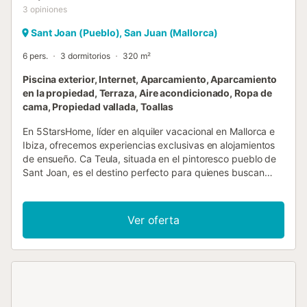
3
opiniones
Sant Joan (Pueblo), San Juan (Mallorca)
6 pers.
3 dormitorios
320 m²
Piscina exterior, Internet, Aparcamiento, Aparcamiento
en la propiedad, Terraza, Aire acondicionado, Ropa de
cama, Propiedad vallada, Toallas
En 5StarsHome, líder en alquiler vacacional en Mallorca e
Ibiza, ofrecemos experiencias exclusivas en alojamientos
de ensueño. Ca Teula, situada en el pintoresco pueblo de
Sant Joan, es el destino perfecto para quienes buscan
privacidad, confort y un entorno auténtico. Con un diseño
elegante y todas las comodidades modernas, esta villa es
ideal para unas vacaciones inolvidables. Construida sobre
Ver oferta
una parcela de 547 m², la villa cuenta con 320 m² de
espacios diseñados con estilo mallorquín y toques
contemporáneos. Dispone de tres amplios dormitorios con
camas dobles, decorados en un ambiente acogedor, y tres
baños (uno con ducha y dos con bañera), proporcionando
el máximo confort a todos los huéspedes. La cocina