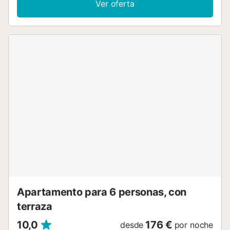
Ver oferta
conserva el carácter tradicional de antaño y ha sido
decorada con un gusto exquisito y equipada con todo lo
necesario para una estancia perfecta. En la planta baja
encontrarán la sala equipada con AC y TV-sat;,el bonito
comedor, la cocina independiente con fogones de gas, un
baño con ducha y un dormitorio con 2 camas individuales.
En la primera planta tienen los otros 4 dormitorios, todos
con AC. Están equipados con 2 camas individuales cada
uno excepto uno que tiene cama nido, y uno de ellos tiene
también un baño en suite con ducha. Hay otro baño con
ducha en esta planta. La casa está dotada de calefacción
central de gasoil para los meses de invierno, además de
cuna y trona en caso de que viaje son su bebé. También
hay lavadora, plancha y tabla para planchar. La casa se
encuentra en un entorno bucólico en medio de los campos
a las afueras de Sant Joan. El pueblo ofrece los servicios
básicos para una estancia independiente. Su céntrica
situación les per...
Apartamento para 6 personas, con
terraza
10,0
176 €
desde
por noche