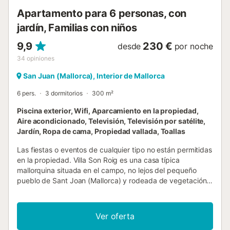
superior. Rodeada de un cuidado jardín repleto de pinos y
Apartamento para 6 personas, con
color...
jardín, Familias con niños
9,9
230 €
desde
por noche
34
opiniones
San Juan (Mallorca), Interior de Mallorca
6 pers.
3 dormitorios
300 m²
Piscina exterior, Wifi, Aparcamiento en la propiedad,
Aire acondicionado, Televisión, Televisión por satélite,
Jardín, Ropa de cama, Propiedad vallada, Toallas
Las fiestas o eventos de cualquier tipo no están permitidas
en la propiedad. Villa Son Roig es una casa típica
mallorquina situada en el campo, no lejos del pequeño
pueblo de Sant Joan (Mallorca) y rodeada de vegetación
mediterránea. Impresiona a sus huéspedes por sus
hermosos muros de piedra y ha sido bellamente decorada
en un estilo rústico, ofreciendo todo lo necesario para sus
Ver oferta
vacaciones. Esta villa de dos plantas consta de 3 salas de