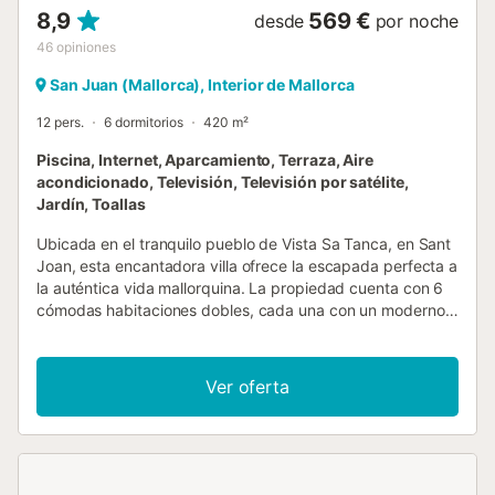
8,9
569 €
desde
por noche
46
opiniones
San Juan (Mallorca), Interior de Mallorca
12 pers.
6 dormitorios
420 m²
Piscina, Internet, Aparcamiento, Terraza, Aire
acondicionado, Televisión, Televisión por satélite,
Jardín, Toallas
Ubicada en el tranquilo pueblo de Vista Sa Tanca, en Sant
Joan, esta encantadora villa ofrece la escapada perfecta a
la auténtica vida mallorquina. La propiedad cuenta con 6
cómodas habitaciones dobles, cada una con un moderno
baño en suite, lo que garantiza la máxima privacidad y
comodidad para todos los huéspedes. Con comodidades
como aire acondicionado, calefacción, TV vía satélite y wifi
Ver oferta
gratuito, la villa ofrece un ambiente acogedor y relajante
durante toda su estancia. En el exterior, lo más destacado
es la espectacular piscina infinita en la terraza superior,
que ofrece impresionantes vistas del paisaje circundante.
Ubicada a solo 20 minutos de la bulliciosa ciudad de