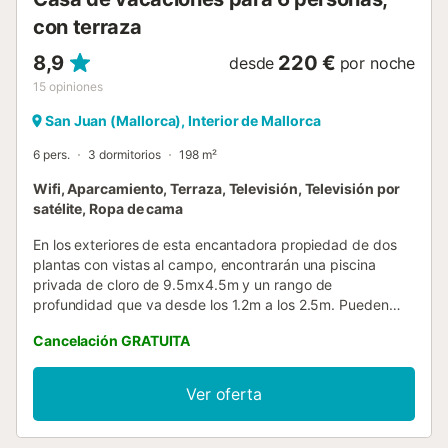
con terraza
8,9
220 €
desde
por noche
15
opiniones
San Juan (Mallorca), Interior de Mallorca
6 pers.
3 dormitorios
198 m²
Wifi, Aparcamiento, Terraza, Televisión, Televisión por
satélite, Ropa de cama
En los exteriores de esta encantadora propiedad de dos
plantas con vistas al campo, encontrarán una piscina
privada de cloro de 9.5mx4.5m y un rango de
profundidad que va desde los 1.2m a los 2.5m. Pueden
relajarse en las tumbonas disponibles mientras disfrutan
Cancelación GRATUITA
tomando el sol o cocinar una rica barbacoa y comer todos
juntos en la zona de comedor. En el porche encontrarán
unos cómodos sofás donde alargar las veladas en
Ver oferta
compañía de sus seres queridos. Al tratarse de una villa, la
privacidad es total. En los interiores podrán reunirse todos
juntos en la sala comedor de la planta baja, que está