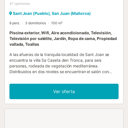
47
opiniones
Sant Joan (Pueblo), San Juan (Mallorca)
6 pers.
3 dormitorios
100 m²
Piscina exterior, Wifi, Aire acondicionado, Televisión,
Televisión por satélite, Jardín, Ropa de cama, Propiedad
vallada, Toallas
A las afueras de la tranquila localidad de Sant Joan se
encuentra la villa Sa Caseta den Tronca, para seis
personas, rodeada de vegetación mediterránea.
Distribuidos en dos niveles se encuentran el salón con
cocina bien equipada, dos dormitorios climatizados, uno
de ellos con ventilador, y dos cuartos de baño. Además,
esta típica casa mallorquina dispone de Wi-Fi y una trona a
Ver oferta
demanda. La terraza del tejado dispone de piscina y
tumbonas, y en la planta baja le espera una zona cubierta
con parrilla. Encontrará tiendas, restaurantes y bares a
pocos minutos de paseo, y la costa, con sus calas de
arena fina, a unos 30 minutos en coche. Palma sólo está a
40 minutos en coche....