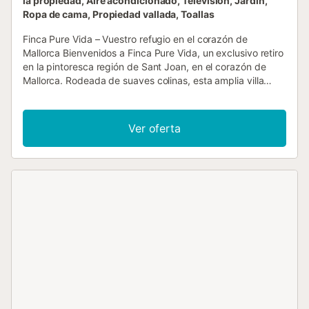
la propiedad, Aire acondicionado, Televisión, Jardín,
Ropa de cama, Propiedad vallada, Toallas
Finca Pure Vida – Vuestro refugio en el corazón de
Mallorca Bienvenidos a Finca Pure Vida, un exclusivo retiro
en la pintoresca región de Sant Joan, en el corazón de
Mallorca. Rodeada de suaves colinas, esta amplia villa
ofrece más de 500 m² de vivienda y unos 5.000 m² de
jardín mediterráneo, con espacio para hasta 12 huéspedes
que buscan tranquilidad, estilo y autenticidad. Las seis
Ver oferta
elegantes habitaciones combinan confort moderno y
encanto mallorquín. Los amplios salones y comedores
invitan a relajaros, mientras la cocina de diseño totalmente
equipada inspira vuestras creaciones culinarias, ya sea
para desayunar en la terraza soleada o cenar bajo los
olivos. En el exterior encontraréis terrazas cubiertas y al
aire libre con vistas a la sierra de Tramuntana, piscina
privada con ducha exterior y zona de barbacoa y horno
de pizza de alta calidad, ideal para veladas bajo las
estrellas. La casa dispone de aire acondicionado, wifi apto
para videollamadas, Smart TV, lavadora, secadora y
aparcamiento cubierto para hasta 6 coches. También
vuestras mascotas son bienvenidas en Finca Pure Vida.