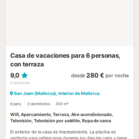
acondicionado y armarios. Uno de ellos cuenta con dos
camas individuales y baño en suite con bañera, y los dos
dormitorios restantes cuentan tambien con dos camas
individuales. Si viajan con un bebé se les ofrecerá cuna y
trona. Dispone de otros dos baños completos, uno con
bañera y otro con ducha, garantizando así comodidad
para todos los huéspedes. Finalmente, la casa ofrece
lavadora y plancha para su uso durante la estancia.
Ubicada en el corazón de Mallorca, Sa...
Casa de vacaciones para 6 personas,
con terraza
9,0
280 €
desde
por noche
6
opiniones
San Juan (Mallorca), Interior de Mallorca
6 pers.
3 dormitorios
300 m²
Wifi, Aparcamiento, Terraza, Aire acondicionado,
Televisión, Televisión por satélite, Ropa de cama
El exterior de la casa es impresionante. La piscina es
perfecta para refrescarse durante los días de calor y tiene