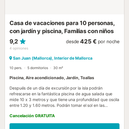
de Sant Joan. El pueblo cercano cuenta con todas las
comodidades necesarias para...
Casa de vacaciones para 10 personas,
con jardín y piscina, Familias con niños
9,2
425 €
desde
por noche
4
opiniones
San Juan (Mallorca), Interior de Mallorca
10 pers.
5 dormitorios
30 m²
Piscina, Aire acondicionado, Jardín, Toallas
Después de un día de excursión por la isla podrán
refrescarse en la fantástica piscina de agua salada que
mide 10 x 3 metros y que tiene una profundidad que oscila
entre 1.20 y 1.60 metros. Podrán tomar el sol en las
tumbonas de alrededor y disfrutar de una deliciosa
Cancelación GRATUITA
barbacoa o de una copa al atardecer en las distintas
terrazas alrededor de la casa. La propiedad se encuentra
vallada y la privacidad es total. La casa de 2 plantas