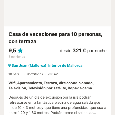
ya sea viendo la TV-Sat., leyendo un libro o simplemente
descansando. La zona destinada al comedor está
equipada con una mesa y sillas. Esta estancia dispone de
aire acondicionado. La cocina, independiente y de vitro,
está totalmente equipada para que pueda cocinar todo lo
que usted...
Casa de vacaciones para 10 personas,
con terraza
9,5
321 €
desde
por noche
8
opiniones
San Juan (Mallorca), Interior de Mallorca
10 pers.
5 dormitorios
230 m²
Wifi, Aparcamiento, Terraza, Aire acondicionado,
Televisión, Televisión por satélite, Ropa de cama
Después de un día de excursión por la isla podrán
refrescarse en la fantástica piscina de agua salada que
mide 10 x 3 metros y que tiene una profundidad que oscila
entre 1.20 y 1.60 metros. Podrán tomar el sol en las