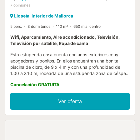
7
opiniones
Lloseta, Interior de Mallorca
5 pers.
3 dormitorios
110 m²
650 m al centro
Wifi, Aparcamiento, Aire acondicionado, Televisión,
Televisión por satélite, Ropa de cama
Esta estupenda casa cuenta con unos exteriores muy
acogedores y bonitos. En ellos encuentran una bonita
piscina de cloro, de 9 x 4 m y con una profundidad de
1.00 a 2.10 m, rodeada de una estupenda zona de césped
y otra de marés con hasta 5 tumbonas para disfrutar del
Cancelación GRATUITA
sol junto a un zumo recién exprimido o bien una copa al
atardecer. En un estupendo porche amueblado pueden
desconectar mientras leen un libro o escuchan algo de
Ver oferta
música, o cenar en familia una rica cena preparada en la
barbacoa. La parcela está vallada, hay vecinos y cabe
que tengan en cuenta que se encuentra anclada a las vías
del tren, por lo que se escucha el sonido de su paso. La
casa dispone de una amplia estancia, con aire
acondicionado, que unifica dos zonas de estar, el comedor