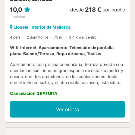
10,0
218 €
desde
por noche
1
opinión
Lloseta, Interior de Mallorca
4 pers.
2 dormitorios
75 m²
3,4 km al centro
Wifi, Internet, Aparcamiento, Televisión de pantalla
plana, Balcón/Terraza, Ropa de cama, Toallas
Apartamento con piscina comunitaria, terraza privada con
orientación sur. Tiene un gran espacio de estar-comedor y
cocina, con dos dormitorios, de los cuáles uno es doble
con el baño en suite, y el otro doble con aseo, está situado
en un altillo sobre la zona de estar. Tiene una superficie de
Cancelación GRATUITA
75 m2, acceso independiente y una terraza privada
exterior de unos 50 m2 cubierta con una pérgola.
Totalmente equipada para pasar unas vacaciones con
Ver oferta
todo confort....