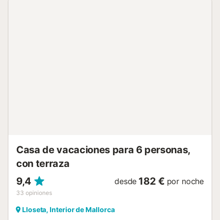
120 m² confortable y muy luminoso, con vistas al jardín.
Está ubicado en una zona ideal para familias y en el casco
urbano. Dispone de mobiliario jardín, parcela vallada,
terraza, barbacoa, plancha, acceso internet (wifi), secador,
balcón, calefacción central (coste extra), Televisión. La
cocina americana, de vitrocerámica, está equipada con
nevera, microondas, horno, congelador, lavadora,
vajilla/cubertería, utensilios/cocina, cafetera, tostadora y
hervidor de agua. La calefacción no está incluida en el
precio 15 € por día (uso opcional por parte de los
huéspedes)....
Casa de vacaciones para 6 personas,
con terraza
9,4
182 €
desde
por noche
33
opiniones
Lloseta, Interior de Mallorca