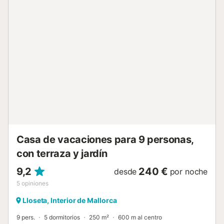
ambas de uso privado. La villa está a sólo 5 a 10 (2 a 3
km) en coche de una variedad de restaurantes, bares,
cafés y lugares de compras. La villa se encuentra de 25 a
35 minutos (27 a 35 km) de Cala Major en la bahía de
Palma y de Platja de Muro en la bahía de Alcudia. Los
huéspedes pueden experimentar la belleza natural de la
isla en la zona de senderismo de Coll des Tords, en medio
de la sierra de Tramuntana, a sólo 17 minutos (5 km) en
coche de la villa. Los entusiastas del golf disfrutarán del
pintoresco Club de Golf de Pollensa, a sólo 22 minutos (28
km) en coche de la villa. El aeropuerto de Palma de
Mallorca está a 28 minutos (33 km) en coche de la villa.
Hay plazas de aparcamiento disponibles en la propi...
Casa de vacaciones para 9 personas,
con terraza y jardín
9,2
240 €
desde
por noche
5
opiniones
Lloseta, Interior de Mallorca
9 pers.
5 dormitorios
250 m²
600 m al centro