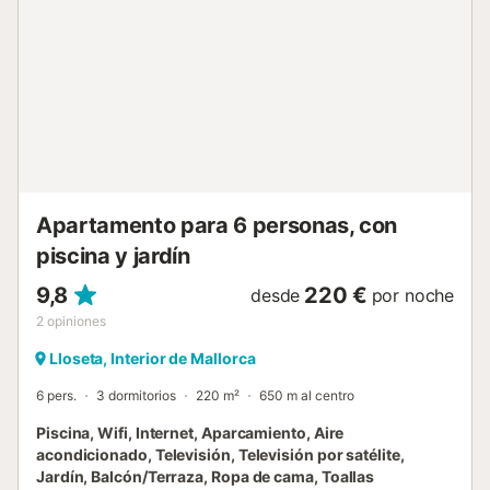
en la Tramuntana. Está a pocos km de Inca, una pequeña
ciudad donde encontraran todo lo necesario para vuestra
estancia: bares, restaurantes, pubs, tiendas locales,
tiendas internacionales, productos artesanales, bancos,
farmacias, hospital, centro deportivo, etc. Cada jueves, en
Inca, hay un gran mercadillo por sus calles céntricas
donde podrán encontrar textiles, frutas, verduras,
embutidos artesanal...
Apartamento para 6 personas, con
piscina y jardín
9,8
220 €
desde
por noche
2
opiniones
Lloseta, Interior de Mallorca
6 pers.
3 dormitorios
220 m²
650 m al centro
Piscina, Wifi, Internet, Aparcamiento, Aire
acondicionado, Televisión, Televisión por satélite,
Jardín, Balcón/Terraza, Ropa de cama, Toallas