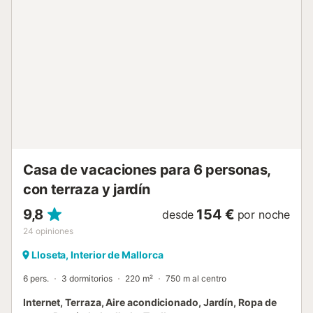
y la cocina. Una de las zonas de estar cuenta con dos
cómodos sofás para relajarse o charlar en familia, mientras
que la otra ofrece un sofá y televisión satélite. Entre ambas
disponen de una robusta mesa de comedor con
capacidad para nuestros 5 invitados. Luego, tras una
barra donde está la televisión, acceden a la cocina,
equipada con encimera de gas, horno, amplias encimeras
y todo lo necesario para sentirse como en casa. Hay tres
dormitorios con armario, dos de ellos con aire
acondicionado. Dos ofrecen cama de matrimonio y el
último dos camas individuales. Hay disponibilidad para una
cuna y una trona. Por último, hay dos baños, u...
Casa de vacaciones para 6 personas,
con terraza y jardín
9,8
154 €
desde
por noche
24
opiniones
Lloseta, Interior de Mallorca
6 pers.
3 dormitorios
220 m²
750 m al centro
Internet, Terraza, Aire acondicionado, Jardín, Ropa de