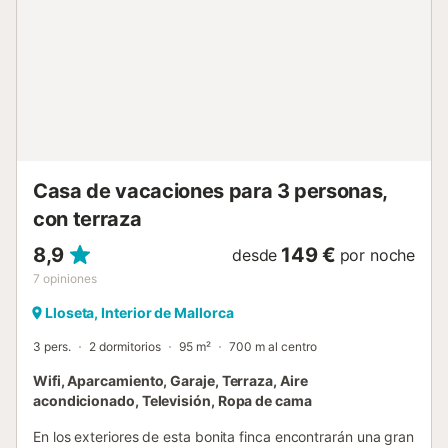
los pueblos pintorescos de Valldemossa, Sóller y Fornalutx
y las calas con aguas cristalinas como Banyalbufar, Port
des Canonge o Port de Valldemossa. En el norte se hallan
las playas de arena como Puerto de Alcúdia, Playa de
Formentor o Playa de Muro. Por la mañana un largo
desayuno en la terraza, disfrutando los primeros rayos del
sol y después un baño refrescante en la piscina privada -
así da gusto empezar el día. La piscina privada de 6 x 4
metros tiene una pro...
Casa de vacaciones para 3 personas,
con terraza
8,9
149 €
desde
por noche
7
opiniones
Lloseta, Interior de Mallorca
3 pers.
2 dormitorios
95 m²
700 m al centro
Wifi, Aparcamiento, Garaje, Terraza, Aire
acondicionado, Televisión, Ropa de cama
En los exteriores de esta bonita finca encontrarán una gran