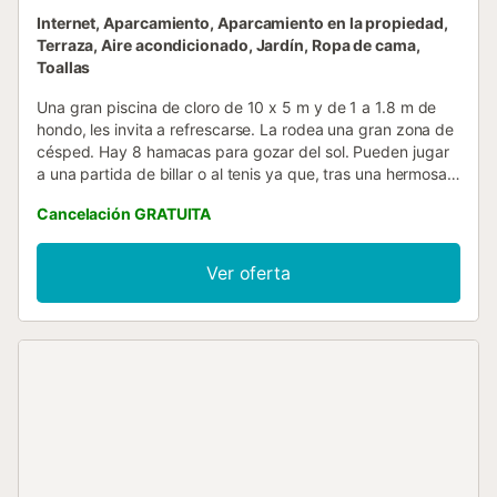
Internet, Aparcamiento, Aparcamiento en la propiedad,
Terraza, Aire acondicionado, Jardín, Ropa de cama,
Toallas
Una gran piscina de cloro de 10 x 5 m y de 1 a 1.8 m de
hondo, les invita a refrescarse. La rodea una gran zona de
césped. Hay 8 hamacas para gozar del sol. Pueden jugar
a una partida de billar o al tenis ya que, tras una hermosa
muralla junto a la piscina les aguarda una pista. Incluso,
Cancelación GRATUITA
hay raquetas y pelotas. Hay un baño exterior con ducha.
La parcela está vallada y hay vecinos. Al entrar, les acoge
una hermosa cocina-sala-comedor con A/C, diseñada para
Ver oferta
que puedan tener una película en la TV satélite o en DVD a
la vez que cocinan y preparan mesa. Para preparar sus
mejores recetas, tienen una encimera de gas, horno,
microondas, tostadora y mucho más. Esta estancia
completa su equipamiento con A/C y chimenea para
aclimatar el ambiente según la estación en que se alojen.
La lavandería cuenta con lavadora, plancha y tabla de
planchar. En esta altura, tienen dos baños con bañera y
tres dormitorios con armario y salida al jardín, dos con
ventilador. Uno de ellos tiene dos camas individuales y los