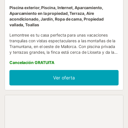
Piscina exterior, Piscina, Internet, Aparcamiento,
Aparcamiento en la propiedad, Terraza, Aire
acondicionado, Jardín, Ropa de cama, Propiedad
vallada, Toallas
Lemontree es tu casa perfecta para unas vacaciones
tranquilas con vistas espectaculares a las montañas de la
Tramuntana, en el oeste de Mallorca. Con piscina privada
y terrazas grandes, la finca está cerca de Lloseta y da la
bienvenida a 5 huéspedes. Con las montañas al lado, la
Cancelación GRATUITA
ubicación es un sueño para practicar ciclismo o
senderismo. Sobre todo en primavera, cuando florecen los
almendros, es la época perfecta para explorar nuestra isla
Ver oferta
en bici o andando. Alrededor de la casa hay muchos
caminos, donde se puede hacer paseos en bici con toda la
familia. En la ciudad Inca o en Lloseta, a 10 minutos
conduciendo, hay muchos restaurantes, supermercados y
bares, todo lo necesario para una estancia perfecta.
Recomendamos una cena en el restaurante Santi Taura,
que sirve delicias mallorquinas. La Sierra de Tramuntana,
declarado como Patrimonio de la Humanidad, esconde
muchos tesoros que merecen ser explorados; entre ellos