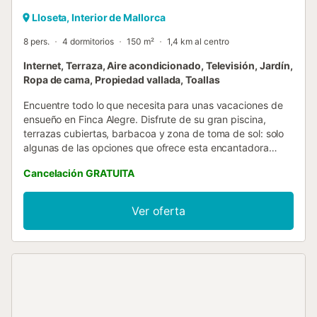
Lloseta, Interior de Mallorca
8 pers.
4 dormitorios
150 m²
1,4 km al centro
Internet, Terraza, Aire acondicionado, Televisión, Jardín,
Ropa de cama, Propiedad vallada, Toallas
Encuentre todo lo que necesita para unas vacaciones de
ensueño en Finca Alegre. Disfrute de su gran piscina,
terrazas cubiertas, barbacoa y zona de toma de sol: solo
algunas de las opciones que ofrece esta encantadora
finca. Finca Alegre está equipada para 8 personas y
Cancelación GRATUITA
cuenta con todas las comodidades para que disfrute de
las vacaciones que se merece. Su espectacular zona
exterior cuenta con una gran piscina de 8m x 4m rodeada
Ver oferta
de un jardín, con tumbonas y asientos bajo el sol. Relájese
en la gran cama balinesa equipada con cortinas para
momentos de descanso. Hay diversión para los más
pequeños en el gran parque infantil y la mesa de ping
pong. Disfrute de barbacoas al aire libre y comidas con
familia o amigos en el espacioso porche con una gran zona
de chill-out. El área exterior está conectada al comedor,