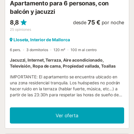
Apartamento para 6 personas, con
balcón y jacuzzi
8,8
75 €
desde
por noche
25
opiniones
Lloseta, Interior de Mallorca
6 pers.
3 dormitorios
120 m²
100 m al centro
Jacuzzi, Internet, Terraza, Aire acondicionado,
Televisión, Ropa de cama, Propiedad vallada, Toallas
IMPORTANTE: El apartamento se encuentra ubicado en
una zona residencial tranquila. Los huéspedes no podrán
hacer ruido en la terraza (hablar fuerte, música, etc...) a
partir de las 23:30h para respetar las horas de sueño de
los vecinos. De no llevarse a cabo, la propiedad podrá dar
por finalizada la estancia en cualquier momento, teniendo
que desalojar la vivienda de inmediato. JACUZZI: Agua no
Ver oferta
calentable / temperatura ambiente operativo cada día de
09:00h a 22:00h. El apartamento en Lloseta posee 3
dormitorio(s) y capacidad para 6 personas. Alojamiento de