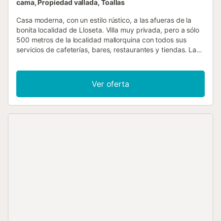
cama, Propiedad vallada, Toallas
Casa moderna, con un estilo rústico, a las afueras de la
bonita localidad de Lloseta. Villa muy privada, pero a sólo
500 metros de la localidad mallorquina con todos sus
servicios de cafeterías, bares, restaurantes y tiendas. La
fantástica playa de arena con las azules aguas de Playa
de Muro está a sólo 20 minutos en coche. La casa tiene
capacidad para 6 personas, el piso de arriba cuenta con
Ver oferta
un dormitorio doble y una habitación con cama doble, 2
baños en suite, uno con bañera / ducha combinada, el otro
con ducha. Un tercer dormitorio, con cama de matrimonio,
es en la planta baja. También hay un baño completo en la
planta baja, con un baño y una ducha separada. Cocina
moderna, completamente equipada con encimera de vitro
cerámica, lavavajillas etc. Cómodo salón con TV y hay wi-fi
a internet. En el exterior hay una piscina privada de 4,5 x
8,5m con una profundidad de 1m a 1.9m, un porche
cubierto con mesas y sillas para comer al aire libre, una
zona de terraza para tomar el sol y zona de barbacoa.
También es perfecta para los clientes que disfrutan de la
montaña a pie y en bicicleta....