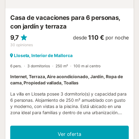
amantes del senderismo ya que hay numerosas rutas que
atraviesan las montañas y los valles de la zona, ...
Casa de vacaciones para 6 personas,
con jardín y terraza
9,7
110 €
desde
por noche
30
opiniones
Lloseta, Interior de Mallorca
6 pers.
3 dormitorios
250 m²
100 m al centro
Internet, Terraza, Aire acondicionado, Jardín, Ropa de
cama, Propiedad vallada, Toallas
La villa en Lloseta posee 3 dormitorio(s) y capacidad para
6 personas. Alojamiento de 250 m² amueblado con gusto
y moderno, con vistas a la piscina. Está ubicado en una
zona ideal para familias y dentro de una urbanización.
Dispone de jardín, mobiliario jardín, parcela vallada,
terraza, lavadora, plancha, acceso internet (wifi), secador,
balcón, calefacción bomba de calor, aire acondicionado,
Ver oferta
piscina privada, Televisión. La cocina americana, de