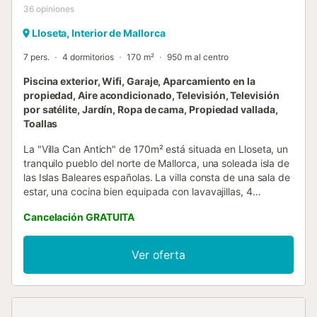
36
opiniones
Lloseta, Interior de Mallorca
7 pers.
4 dormitorios
170 m²
950 m al centro
Piscina exterior, Wifi, Garaje, Aparcamiento en la
propiedad, Aire acondicionado, Televisión, Televisión
por satélite, Jardín, Ropa de cama, Propiedad vallada,
Toallas
La "Villa Can Antich" de 170m² está situada en Lloseta, un
tranquilo pueblo del norte de Mallorca, una soleada isla de
las Islas Baleares españolas. La villa consta de una sala de
estar, una cocina bien equipada con lavavajillas, 4
dormitorios, así como 3 baños, por lo que puede alojar a 7
Cancelación GRATUITA
personas. La villa también cuenta con Wi-Fi (apto para
videollamadas), aire acondicionado, televisión por satélite
y lavadora. Los huéspedes pueden disfrutar de las
Ver oferta
hermosas vistas a la montaña desde su balcón y relajarse
al aire libre en el jardín amueblado o tomar el sol en la
terraza descubierta, ambos de uso privado. La zona
exterior también cuenta con una piscina y una barbacoa,