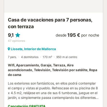
de matrimonio excepto uno que ofrece 2 camas
individuales. Uno de ellos cuenta además de baño en suite
con ducha y hay otro baño más con ducha y bañera.
Finalmente, podemos proporciona...
Casa de vacaciones para 7 personas,
con terraza
9,1
195 €
desde
por noche
47
opiniones
Lloseta, Interior de Mallorca
7 pers.
4 dormitorios
170 m²
950 m al centro
Wifi, Aparcamiento, Garaje, Terraza, Aire
acondicionado, Televisión, Televisión por satélite, Ropa
de cama
Los exteriores son fantásticos, en ellos podrá contemplar
el campo y vistas al pueblo. Refrescase en su piscina de 8
x 4.5 m2, relájese en una de sus 6 tumbonas, juegue en el
jardín, o simplemente pasea contemplando los diferentes
árboles frutales que hay en la propiedad. En el porche de
Cancelación GRATUITA