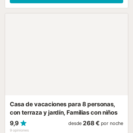
vitrocerámica, está equipada con nevera, microondas,
horno, congelador, lavavajillas, vajilla/cubertería,
utensilios/cocina, cafetera, tostadora, hervidor de agua y
exprimidor....
Casa de vacaciones para 8 personas,
con terraza y jardín, Familias con niños
9,9
268 €
desde
por noche
9
opiniones