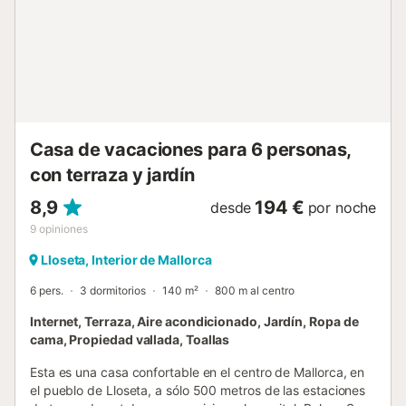
otros son con cama doble. Subiendo las escaleras,
acceden a dos habitaciones más, ambas con cama doble,
armario, A/C y baño en-suite con ducha. La propiedad
está ubicada a unos 500m del casco urbano de Lloseta,
un pueblo de interior, conocido por su mítico pastel
llamado Cardenal. Aquí encuentran un supermercado,
pequeñas tiendas de comestibles, estación de tren y
algunos bares. A un par d...
Casa de vacaciones para 6 personas,
con terraza y jardín
8,9
194 €
desde
por noche
9
opiniones
Lloseta, Interior de Mallorca
6 pers.
3 dormitorios
140 m²
800 m al centro
Internet, Terraza, Aire acondicionado, Jardín, Ropa de
cama, Propiedad vallada, Toallas
Esta es una casa confortable en el centro de Mallorca, en
el pueblo de Lloseta, a sólo 500 metros de las estaciones