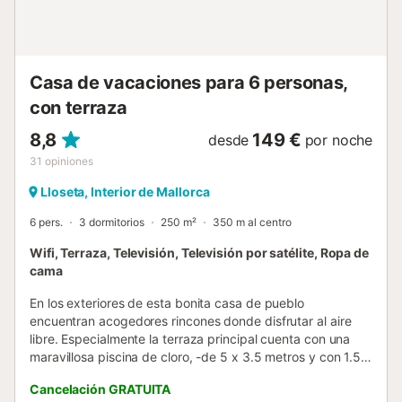
agradable. Debido a la situación de la propiedad, antes de
aceptar cualquier reserva, es importante conocer las
edades de los clientes ya que si no son familias, deben ser
mayore...
Casa de vacaciones para 6 personas,
con terraza
8,8
149 €
desde
por noche
31
opiniones
Lloseta, Interior de Mallorca
6 pers.
3 dormitorios
250 m²
350 m al centro
Wifi, Terraza, Televisión, Televisión por satélite, Ropa de
cama
En los exteriores de esta bonita casa de pueblo
encuentran acogedores rincones donde disfrutar al aire
libre. Especialmente la terraza principal cuenta con una
maravillosa piscina de cloro, -de 5 x 3.5 metros y con 1.5
metros de hondo-, para refrescarse y pasar una mañana
Cancelación GRATUITA
entretenida. Alrededor pueden tomar el sol en las