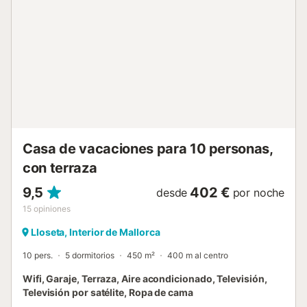
equipada con un sofá chaise longue, Playstation, mesa de
comedor y una cocina con horno, microondas, lavavajillas,
cafetera y un pequeño refrigerador. Toda la casa está
distribuida en una sola planta baja. La cocina principal está
detallada para momentos culinarios y se encuentra en la
zona interior junto a las habitaciones. Cuenta con una
amplia sala-comedor con fácil acceso al exterior. Las
habitaciones están equipadas con colchones de alta
calidad y televisores. Una de ellas tiene dos camas
eléctricas de 90 cm con 5 posiciones hacia adelante y
hacia atrás, otra es una habi...
Casa de vacaciones para 10 personas,
con terraza
9,5
402 €
desde
por noche
15
opiniones
Lloseta, Interior de Mallorca
10 pers.
5 dormitorios
450 m²
400 m al centro
Wifi, Garaje, Terraza, Aire acondicionado, Televisión,
Televisión por satélite, Ropa de cama