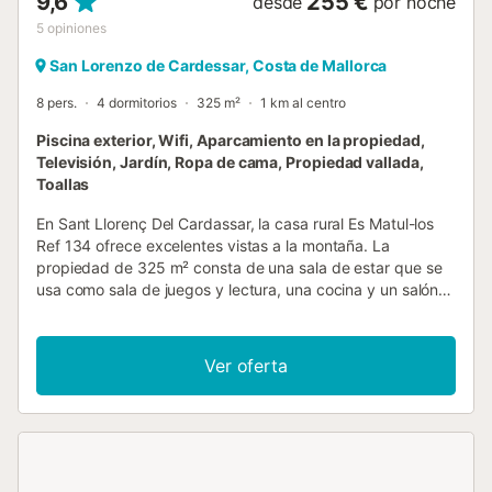
9,6
255 €
desde
por noche
5
opiniones
San Lorenzo de Cardessar, Costa de Mallorca
8 pers.
4 dormitorios
325 m²
1 km al centro
Piscina exterior, Wifi, Aparcamiento en la propiedad,
Televisión, Jardín, Ropa de cama, Propiedad vallada,
Toallas
En Sant Llorenç Del Cardassar, la casa rural Es Matul-los
Ref 134 ofrece excelentes vistas a la montaña. La
propiedad de 325 m² consta de una sala de estar que se
usa como sala de juegos y lectura, una cocina y un salón
con TV satélite, 4 dormitorios y 2 baños, por lo que puede
alojar hasta 8 personas. Los servicios adicionales incluyen
Wi-Fi de alta velocidad (apto para videollamadas),
Ver oferta
televisión, lavadora, secadora y toallas de playa o piscina.
También hay disponibles dos cunas y dos tronas. Este
alojamiento no dispone de aire acondicionado, pero cuenta
con ventiladores en todos los dormitorios. El alquiler
vacacional ofrece una zona exterior privada con piscina
vallada, jardín, terraza descubierta, terraza cubierta,