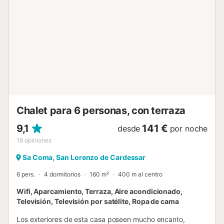
dos baños más con ducha en la casa. El alojamiento se
encuentra en la urbanización costera de Sa Coma, a sólo
600 metros de su playa y con todo un abanico de
servicios a su alrededor, como bares, restaurantes,
supermercados, entretenimientos, etc. El campo de golf
de Son Servera también está muy cerca, a 9.6 km. El aire
acondicionado del salón-comedor funciona de 14:00 a
19:00 h, y el de las habitaciones de 22:00 a 07:00 h. Nota:
Este alojamiento está orientado a familias y a huéspedes
mayores de 25 años que buscan una estancia tranquila.
No se admiten reservas...
Chalet para 6 personas, con terraza
9,1
141 €
desde
por noche
16
opiniones
Sa Coma, San Lorenzo de Cardessar
6 pers.
4 dormitorios
160 m²
400 m al centro
Wifi, Aparcamiento, Terraza, Aire acondicionado,
Televisión, Televisión por satélite, Ropa de cama
Los exteriores de esta casa poseen mucho encanto,