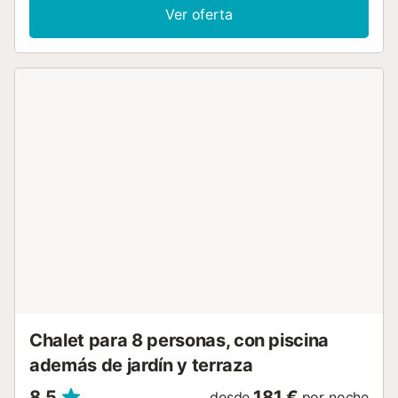
lugar dónde podrá pasar grandes veladas acompañado
Ver oferta
de la tranquilidad de la zona. En la 1ª planta encontrará
otra terraza. La casa es independiente y tiene privacidad
total. Esta casa de 228 m2 distribuidos en 2 plantas,
dispone de 3 dormitorios todos ellos situados en la primera
planta equipados cada una de ellos con dos camas
individuales. Todas las habitaciones disponen de aire
acondicionado. Si viaja con un bebé le facilitaremos una
cuna y una trona. Hay dos baños con bañera, un baño en
la planta baja y otro en la primera planta. En la primera
planta también podrá encontrar una sala, un buen lugar
para leer un buen libro o ver la tv satélite. La cocina
independiente, y de gas está totalmente equipada. En ella
encontrará todo lo necesario para cocinar sin ningún
problema. Hay lavadora, plancha y tabla de planchar.El
salón de la planta baja dispone de dos sillones y está
equipado con aire acondicionado, lugar perfecto para
relajarse, descansar o escuchar música. Esta casa tiene un
comedor ...
Chalet para 8 personas, con piscina
además de jardín y terraza
8,5
181 €
desde
por noche