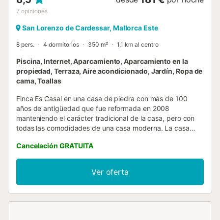
7
opiniones
San Lorenzo de Cardessar, Mallorca Este
8 pers.
4 dormitorios
350 m²
1,1 km al centro
Piscina, Internet, Aparcamiento, Aparcamiento en la
propiedad, Terraza, Aire acondicionado, Jardín, Ropa de
cama, Toallas
Finca Es Casal en una casa de piedra con más de 100
años de antigüedad que fue reformada en 2008
manteniendo el carácter tradicional de la casa, pero con
todas las comodidades de una casa moderna. La casa
dispone de TV vía satélite, conexión wifi a internet, aire
Cancelación GRATUITA
acondicionado en 2 dormitorios y calefacción centralUn
bonito camino flanqueado por grandes pinos conduce a la
entrada de la casa. Junto a la casa se encuentra la piscina
Ver oferta
privada rodeada de césped y un bonito jardín con
palmeras y plantas típicas de la isla. Junto a la piscina
encontramos un gran porche, que está equipado con una
mesa de comedor y una barbacoa de carbón.Accedemos
al interior de la casa través de una hermosa puerta