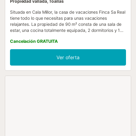
Propiedad vallada, Toallas
Situada en Cala Millor, la casa de vacaciones Finca Sa Real
tiene todo lo que necesitas para unas vacaciones
relajantes. La propiedad de 90 m² consta de una sala de
estar, una cocina totalmente equipada, 2 dormitorios y 1
baño, por lo que puede alojar a 4 personas. Los servicios
Cancelación GRATUITA
adicionales incluyen Wi-Fi de alta velocidad (apto para
videollamadas), televisión, aire acondicionado y lavadora.
También hay disponible una cuna y una trona. Esta casa
Ver oferta
de vacaciones ofrece una zona exterior privada con mesa
de ping-pong, piscina, terrazas cubiertas y descubiertas,
2 camas balinesas, pérgola, barbacoa y ducha exterior.
hay 2 plazas de parking disponibles en la propiedad. No
se permiten mascotas, fumar ni celebrar eventos....