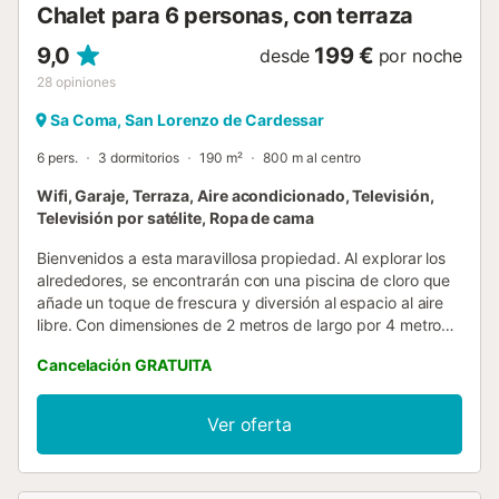
Chalet para 6 personas, con terraza
9,0
199 €
desde
por noche
28
opiniones
Sa Coma, San Lorenzo de Cardessar
6 pers.
3 dormitorios
190 m²
800 m al centro
Wifi, Garaje, Terraza, Aire acondicionado, Televisión,
Televisión por satélite, Ropa de cama
Bienvenidos a esta maravillosa propiedad. Al explorar los
alrededores, se encontrarán con una piscina de cloro que
añade un toque de frescura y diversión al espacio al aire
libre. Con dimensiones de 2 metros de largo por 4 metros
de ancho, y una profundidad que va desde 1.20 a 1.60
Cancelación GRATUITA
metros, la piscina ofrece el escenario perfecto para
refrescarse en los cálidos días de verano. La zona de
entretenimiento al aire libre está diseñada para satisfacer
Ver oferta
todos los gustos y ocasiones. Para aquellos que disfrutan
de las reuniones sociales, una barbacoa se presenta como
la opción ideal para compartir momentos inolvidables con