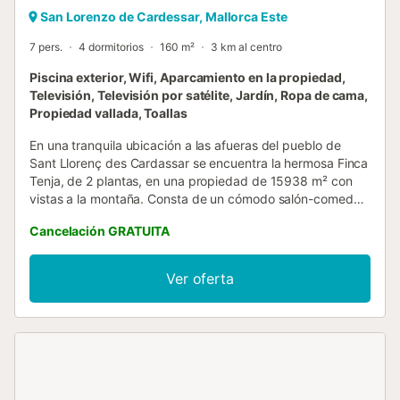
San Lorenzo de Cardessar, Mallorca Este
7 pers.
4 dormitorios
160 m²
3 km al centro
Piscina exterior, Wifi, Aparcamiento en la propiedad,
Televisión, Televisión por satélite, Jardín, Ropa de cama,
Propiedad vallada, Toallas
En una tranquila ubicación a las afueras del pueblo de
Sant Llorenç des Cardassar se encuentra la hermosa Finca
Tenja, de 2 plantas, en una propiedad de 15938 m² con
vistas a la montaña. Consta de un cómodo salón-comedor,
una cocina muy bien equipada, una encantadora cocina
Cancelación GRATUITA
de campo, 4 dormitorios (uno con cama de matrimonio y 2
con 2 camas individuales y uno con una cama individual),
así como 3 baños y, por lo tanto, en ella se pueden alojar
Ver oferta
hasta 7 personas. Entre los servicios adicionales también
se incluyen Wi-Fi, ventiladores, televisión por satélite, cuna
y trona. En el exterior hay una terraza cubierta con una
confortable zona de estar, una barbacoa y un comedor.
Disfruta de una cena recién hecha acompañada de una
copa de vino por la noche, aire libre. Lo más destacado
del alojamiento es la piscina privada de casi 40 m², con