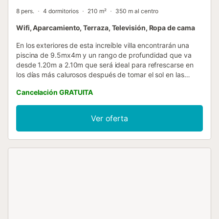
8 pers.
4 dormitorios
210 m²
350 m al centro
Wifi, Aparcamiento, Terraza, Televisión, Ropa de cama
En los exteriores de esta increíble villa encontrarán una
piscina de 9.5mx4m y un rango de profundidad que va
desde 1.20m a 2.10m que será ideal para refrescarse en
los días más calurosos después de tomar el sol en las
tumbonas. Podrán cocinar exquisitos manjares gracias a la
Cancelación GRATUITA
barbacoa disponible en la propiedad o tomar algo en la
zona de comedor exterior junto a sus acompañantes Las
instalaciones son totalmente privadas, pero tengan en
Ver oferta
cuenta que a su alrededor hay vecinos, por lo que la
privacidad es parcial. En los interiores de esta villa de dos
plantas dispondrán de amplias estancias que les
permitirán relajarse cómodamente. En la planta baja un
bonito salón comedor equipado con Smart TV será el sitio
ideal para reunirse todos juntos. La cocina, con
vitrocerámica, dispone de todos los utensilios necesarios
para que cocinen con comodidad. A la hora de dormir, la
villa cuenta con 4 dormitorios situados en la planta baja,
dos con dos camas individuales y otros dos con cama