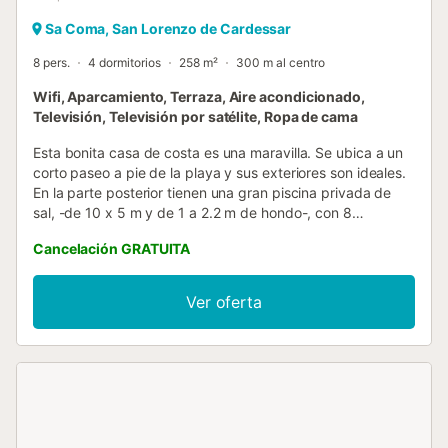
Sa Coma, San Lorenzo de Cardessar
8 pers.
4 dormitorios
258 m²
300 m al centro
Wifi, Aparcamiento, Terraza, Aire acondicionado,
Televisión, Televisión por satélite, Ropa de cama
Esta bonita casa de costa es una maravilla. Se ubica a un
corto paseo a pie de la playa y sus exteriores son ideales.
En la parte posterior tienen una gran piscina privada de
sal, -de 10 x 5 m y de 1 a 2.2 m de hondo-, con 8
tumbonas y un estupendo porche amueblado para sus
Cancelación GRATUITA
mejores barbacoas. Y, en la parte delantera, una gran
zona de césped envuelve una hermosa terraza donde
relajarse. Dentro tienen un gran salón-comedor, con TV-
Ver oferta
SAT, aire acondicionado y chimenea. Seguido está la
cocina, con encimera de inducción y una mesa con sillas y
bancos. La lavandería ofrece lavadora, plancha y tabla de
planchar. Hay 4 habitaciones con A/C. Dos de ellas tienen
dos camas individuales y armario; otra es con cama doble,
baño en-suite con ducha y cuna/trona; y la última tiene
una litera. Todas ofrecen ventilador (3 son de techo). Hay