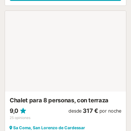
diferentes árboles frutales: limonero, naranjo, níspero. La
casa tiene dos plantas; en la planta baja encontrará un
amplio salón con 5 sillones y TV-Sat, un comedor
independiente con una mesa y sillas para que pueda
disfrutar de las comidas cómodamente y una estupenda
cocina de vitro totalmente equipada para que pueda
cocinar sin problema. Los cuatro dormitorios tienen salida
a una pequeña terraza y constan de dos camas
individuales cada uno; uno de ellos tiene un baño con
bañera en suite. Hay otro baño con bañera que da servicio
a toda la casa. Hay 4 ventiladores. En caso de viajar con
un bebé le facilitaremos una cuna y una trona. La
lavandería se encuentra en la planta -1, junto al garaje, y
consta de lavadora, plancha y tabla de planchar. La zona
de Sa Coma es una bonita zona residencial del este de
Mallorca y cuenta con una gran variedad de playas de
arena y calas muy cercanas. La Playa d...
Chalet para 8 personas, con terraza
9,0
317 €
desde
por noche
25
opiniones
Sa Coma, San Lorenzo de Cardessar