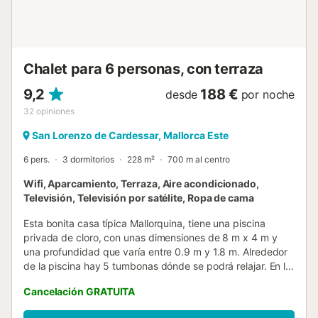
esta planta también encontramos un pequeño aseo. La
lavandería cuenta con lavadora, plancha y tabla de
planchar. Al subir a la primera planta encontrarás una
pequeña zona de relax que incluye un sofá y un escritori...
Chalet para 6 personas, con terraza
9,2
188 €
desde
por noche
32
opiniones
San Lorenzo de Cardessar, Mallorca Este
6 pers.
3 dormitorios
228 m²
700 m al centro
Wifi, Aparcamiento, Terraza, Aire acondicionado,
Televisión, Televisión por satélite, Ropa de cama
Esta bonita casa típica Mallorquina, tiene una piscina
privada de cloro, con unas dimensiones de 8 m x 4 m y
una profundidad que varía entre 0.9 m y 1.8 m. Alrededor
de la piscina hay 5 tumbonas dónde se podrá relajar. En la
casa hay varios árboles frutales que dan naranjas, ciruelas,
Cancelación GRATUITA
manzanas, nísperos y higos chumbos según la temporada.
Un porche que da a la piscina, totalmente amueblado,