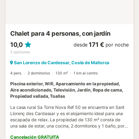
Chalet para 4 personas, con jardín
10,0
171 €
desde
por noche
2
opiniones
San Lorenzo de Cardessar, Costa de Mallorca
4 pers.
2 dormitorios
130 m²
1 km al centro
Piscina exterior, Wifi, Aparcamiento en la propiedad,
Aire acondicionado, Televisión, Jardín, Ropa de cama,
Propiedad vallada, Toallas
La casa rural Sa Torre Nova Ref 50 se encuentra en Sant
Llorenç des Cardassar y es el alojamiento ideal para una
escapada de relax. La propiedad de 130 m² consta de
una sala de estar, una cocina, 2 dormitorios y 1 baño, por
lo que puede alojar a 4 personas. Los servicios adicionales
Cancelación GRATUITA
incluyen Wi-Fi, televisión, aire acondicionado, lavadora y