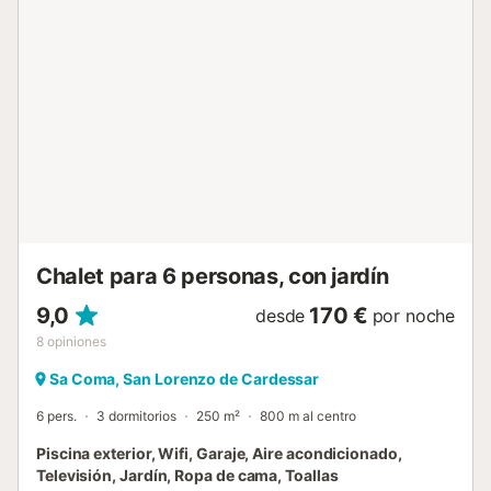
barbacoa y ducha exterior. La propiedad está ubicada
cerca de la playa, a poca distancia a pie del transporte
público y a 15 minutos a pie de una pista de tenis. Hay 2
plazas de aparcamiento disponibles en la propiedad. No
se permiten mascotas. No se permite celebrar eventos en
esta propiedad. La propiedad cuenta con directrices para
ayudar a los huéspedes con la correcta separación de
residuos; se proporciona más información en el sitio....
Chalet para 6 personas, con jardín
9,0
170 €
desde
por noche
8
opiniones
Sa Coma, San Lorenzo de Cardessar
6 pers.
3 dormitorios
250 m²
800 m al centro
Piscina exterior, Wifi, Garaje, Aire acondicionado,
Televisión, Jardín, Ropa de cama, Toallas