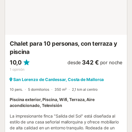
doble. Un total de 3 baños ocupan la estancia, dos tienen
ducha y uno bañera. En la planta superior hay una
habitación extra con 3 camas individuales. Este
alojamiento tiene ventiladores, lavadora, plancha y tabla
para planchar. Si viajan con su bebé, podemos
proporcionarles una cuna y una trona. Sa Coma es una
localidad turística situada en la costa este de Mallorca, en
Chalet para 10 personas, con terraza y
las Islas Baleares de España. Es cono...
piscina
10,0
342 €
desde
por noche
1
opinión
San Lorenzo de Cardessar, Costa de Mallorca
10 pers.
5 dormitorios
350 m²
2,1 km al centro
Piscina exterior, Piscina, Wifi, Terraza, Aire
acondicionado, Televisión
La impresionante finca "Salida del Sol" está diseñada al
estilo de una casa señorial mallorquina y ofrece mobiliario
de alta calidad en un entorno tranquilo. Rodeada de un