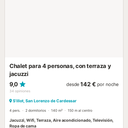
ducha exterior, tumbonas y sombrillas. Relájate aquí
rodeado de naturaleza mientras disfrutas de la
tranquilidad del campo. A 3,5 km hay centros comerciales,
restaurantes, bares y cafeterías (7 minutos en coche),
mientras que a 15 km o 20 minutos en coche te esperan
playas de ensueño como Cala Millor, Sa Coma o Costa dels
Pins. Hay aparcamiento disponible en la propiedad. La
ropa de cama y las toallas están incluidas en el precio.
Número de licencia: ETV/0815, Nombre: Tenja (versión de
verano)...
Chalet para 4 personas, con terraza y
jacuzzi
9,0
142 €
desde
por noche
34
opiniones
S'illot, San Lorenzo de Cardessar
4 pers.
2 dormitorios
140 m²
150 m al centro
Jacuzzi, Wifi, Terraza, Aire acondicionado, Televisión,
Ropa de cama