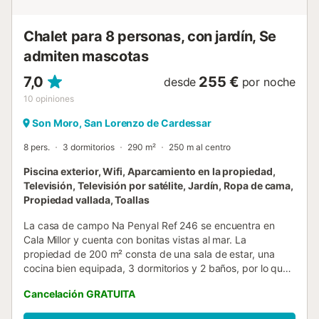
por la noche, donde le espera la barbacoa de gas de
primera calidad bajo un toldo iluminado, haciendo que
Chalet para 8 personas, con jardín, Se
cada día de sus vacaciones sea algo especial. Desde la
admiten mascotas
terraza se accede a la zona de estar y comedor de...
7,0
255 €
desde
por noche
10
opiniones
Son Moro, San Lorenzo de Cardessar
8 pers.
3 dormitorios
290 m²
250 m al centro
Piscina exterior, Wifi, Aparcamiento en la propiedad,
Televisión, Televisión por satélite, Jardín, Ropa de cama,
Propiedad vallada, Toallas
La casa de campo Na Penyal Ref 246 se encuentra en
Cala Millor y cuenta con bonitas vistas al mar. La
propiedad de 200 m² consta de una sala de estar, una
cocina bien equipada, 3 dormitorios y 2 baños, por lo que
puede acomodar a 6 personas. Los servicios adicionales
Cancelación GRATUITA
incluyen Wi-Fi, una smart TV con servicios de streaming,
así como una lavadora. También hay una cuna y una trona