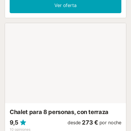
disponibles. Su zona exterior privada incluye una piscina,
Ver oferta
un jardín, una terraza descubierta, una terraza cubierta y
una barbacoa. Hay aparcamiento disponible en la
propiedad. Hay aparcamiento gratuito disponible en la
calle. No se admiten animales de compañía. El aire
acondicionado no está disponible....
Chalet para 8 personas, con terraza
9,5
273 €
desde
por noche
10
opiniones