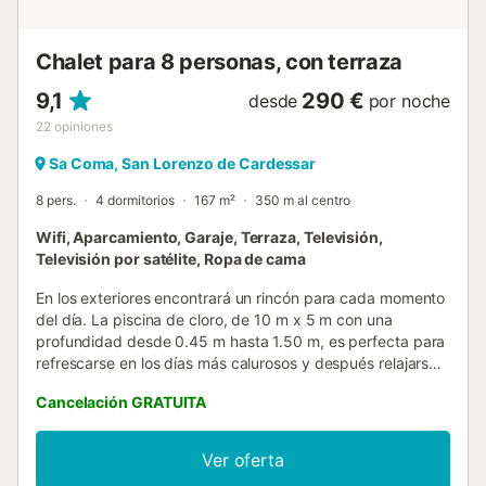
segundo con ducha. A 15 minutos andando llega a la playa
de arena de Sa Coma y al paseo marítimo con bares,
restaurantes...
Chalet para 8 personas, con terraza
9,1
290 €
desde
por noche
22
opiniones
Sa Coma, San Lorenzo de Cardessar
8 pers.
4 dormitorios
167 m²
350 m al centro
Wifi, Aparcamiento, Garaje, Terraza, Televisión,
Televisión por satélite, Ropa de cama
En los exteriores encontrará un rincón para cada momento
del día. La piscina de cloro, de 10 m x 5 m con una
profundidad desde 0.45 m hasta 1.50 m, es perfecta para
refrescarse en los días más calurosos y después relajarse
en las tumbonas que la rodean. La zona de la piscina tiene
Cancelación GRATUITA
una valla como protección para los niños. El porche de 35
m2 invita a pasar unos agradables momentos con su
familia o amigos disfrutando de unas ricas comidas
Ver oferta
preparadas en la barbacoa. En la zona del jardín hay