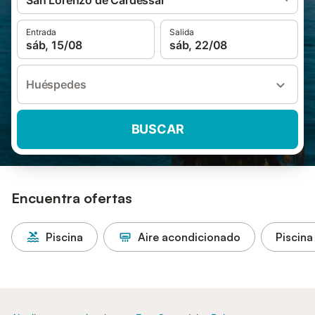
San Lorenzo de Cardessar
Entrada
Salida
sáb, 15/08
sáb, 22/08
Huéspedes
BUSCAR
Encuentra ofertas
Piscina
Aire acondicionado
Piscina