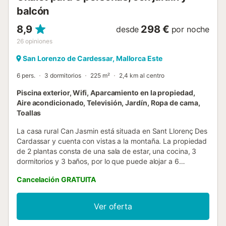
balcón
8,9
298 €
desde
por noche
26
opiniones
San Lorenzo de Cardessar, Mallorca Este
6 pers.
3 dormitorios
225 m²
2,4 km al centro
Piscina exterior, Wifi, Aparcamiento en la propiedad,
Aire acondicionado, Televisión, Jardín, Ropa de cama,
Toallas
La casa rural Can Jasmin está situada en Sant Llorenç Des
Cardassar y cuenta con vistas a la montaña. La propiedad
de 2 plantas consta de una sala de estar, una cocina, 3
dormitorios y 3 baños, por lo que puede alojar a 6
personas. Los servicios adicionales incluyen Wi-Fi,
Cancelación GRATUITA
televisión, aire acondicionado y lavadora. También hay
disponible una cuna y una trona. Esta casa rural ofrece un
espacio exterior privado con piscina, jardín, terraza
Ver oferta
descubierta, terraza cubierta, balcón y barbacoa. hay 2
plazas de parking disponibles en la propiedad. No se