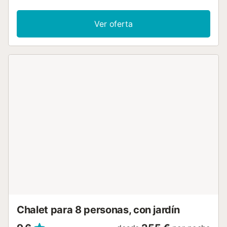
secadora. También hay una cuna disponible. Este alquiler
vacacional cuenta con piscina privada, jardín, terraza
Ver oferta
descubierta, terraza cubierta y zona de barbacoa. Hay
una plaza de aparcamiento disponible en el recinto. No se
permiten mascotas ni celebración de eventos. La
propiedad no dispone de escalones en su acceso ni en su
interior....
Chalet para 8 personas, con jardín