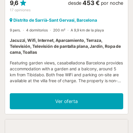
9,6
453 €
desde
por noche
17
opiniones
Distrito de Sarrià-Sant Gervasi, Barcelona
9 pers.
4 dormitorios
200 m²
A 9,9 km de la playa
Jacuzzi, Wifi, Internet, Aparcamiento, Terraza,
Televisión, Televisión de pantalla plana, Jardín, Ropa de
cama, Toallas
Featuring garden views, casabelladona Barcelona provides
accommodation with a garden and a balcony, around 5
km from Tibidabo. Both free WiFi and parking on-site are
available at the villa free of charge. The property is non-
smoking and is located 6....
Ver oferta