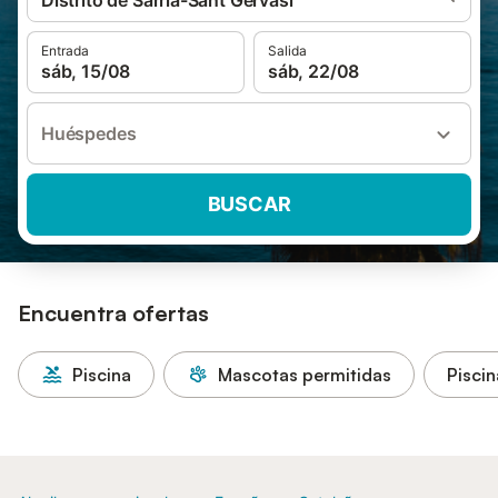
Distrito de Sarrià-Sant Gervasi
Entrada
Salida
sáb, 15/08
sáb, 22/08
Huéspedes
BUSCAR
Encuentra ofertas
Piscina
Mascotas permitidas
Piscin