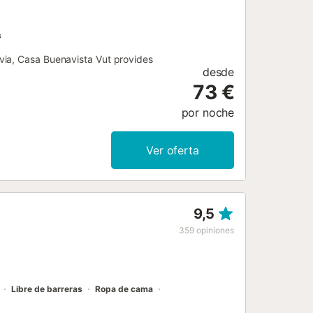
s
via, Casa Buenavista Vut provides
desde
73 €
por noche
Ver oferta
9,5
359
opiniones
Libre de barreras
Ropa de cama