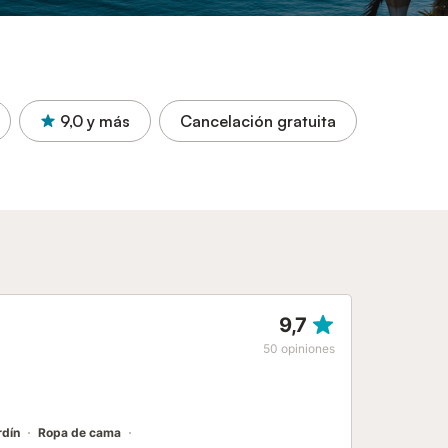
9,0
y más
Cancelación gratuita
9,7
50
opiniones
rdín
Ropa de cama