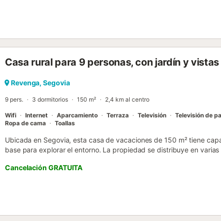
Casa rural para 9 personas, con jardín y vistas
Revenga, Segovia
9 pers.
3 dormitorios
150 m²
2,4 km al centro
Wifi
Internet
Aparcamiento
Terraza
Televisión
Televisión de pa
Ropa de cama
Toallas
Ubicada en Segovia, esta casa de vacaciones de 150 m² tiene cap
base para explorar el entorno. La propiedad se distribuye en varias
que incluyen una combinación de camas de matrimonio, camas indi
Cancelación GRATUITA
2 baños. El interior dispone de un salón con chimenea, una zona de 
y una cocina equipada con horno, fogones, microondas, lavavajillas
comodidades prácticas como WiFi, calefacción y lavadora para facil
entrada privada y suelos de baldosa. En el exterior, encontrará un ja
zona de barbacoa para comer al aire libre. La propiedad ofrece vist
jardín. Hay aparcamiento disponible en la calle y, aunque la casa e