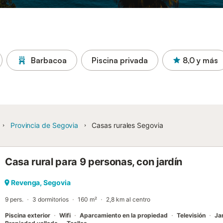
Barbacoa
Piscina privada
8,0
y más
Provincia de Segovia
Casas rurales Segovia
Casa rural para 9 personas, con jardín
Revenga, Segovia
9 pers.
3 dormitorios
160 m²
2,8 km al centro
Piscina exterior
Wifi
Aparcamiento en la propiedad
Televisión
Ja