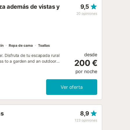
aza además de vistas y
9,5
20
opiniones
ín
Ropa de cama
Toallas
desde
r. Disfruta de tu escapada rural
200 €
ess to a garden and an outdoor
por noche
Ver oferta
as
8,9
123
opiniones