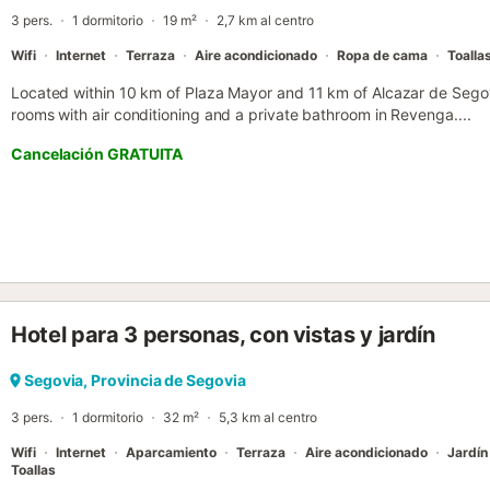
3 pers.
1 dormitorio
19 m²
2,7 km al centro
Wifi
Internet
Terraza
Aire acondicionado
Ropa de cama
Toalla
Located within 10 km of Plaza Mayor and 11 km of Alcazar de Sego
rooms with air conditioning and a private bathroom in Revenga....
Cancelación GRATUITA
Hotel para 3 personas, con vistas y jardín
Segovia, Provincia de Segovia
3 pers.
1 dormitorio
32 m²
5,3 km al centro
Wifi
Internet
Aparcamiento
Terraza
Aire acondicionado
Jardín
Toallas