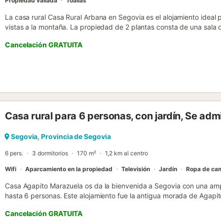
Propiedad vallada
Toallas
La casa rural Casa Rural Arbana en Segovia es el alojamiento ideal 
vistas a la montaña. La propiedad de 2 plantas consta de una sala d
3 baños, por lo que puede alojar a 9 personas. Los servicios adicio
Cancelación GRATUITA
de trabajo dedicado para la oficina en casa, una smart TV con servi
como libros y juguetes para niños. También hay una cuna y una tron
ofrece: aire acondicionado. Esta encantadora casa rural ofrece una
libre, como piscina privada, jardín, 2 terrazas descubiertas, terraz
y parque infantil. Perfecto para una escapada de vacaciones relaja
huéspedes de esta casa rural disfrutan de acceso a una piscina. L
transporte público con Segovia y Madrid. Hay 2 restaurantes, un ba
Casa rural para 6 personas, con jardín, Se ad
es conveniente para visitar el Embalse de Puente Alta y El Soto, y e
y La Granja. Hay una plaza de aparcamiento disponible en la propie
bienvenidas. Para reservas de 9 personas, se proporcionará una ca
Segovia, Provincia de Segovia
dormitorios. Se admite un máximo de 2 mascotas (por un suplemento
6 pers.
3 dormitorios
170 m²
1,2 km al centro
Wifi
Aparcamiento en la propiedad
Televisión
Jardín
Ropa de ca
Casa Agapito Marazuela os da la bienvenida a Segovia con una ampl
hasta 6 personas. Este alojamiento fue la antigua morada de Agapit
y maestro concertista, de ahí el nombre de la propiedad. La decora
Cancelación GRATUITA
antiguos, refleja su legado cultural. Disfrutad de 3 dormitorios c