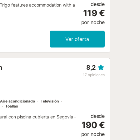
desde
l Trigo features accommodation with a
119 €
por noche
Ver oferta
n
8,2
17
opiniones
Aire acondicionado
Televisión
Toallas
desde
ural con piscina cubierta en Segovia -
190 €
por noche