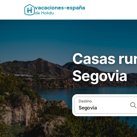
vacaciones-españa
de Holidu
Casas rur
Segovia
Destino