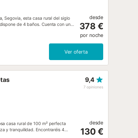
desde
 Segovia, esta casa rural del siglo
378 €
 dispone de 4 baños. Cuenta con una
sala de juegos y TV. La casa ofrece
por noche
a y trona, además de vistas a la
io patio de piedra, barbacoa privada y
rucción, cuidadosamente restaurada,
Ver oferta
al. Situada a 110 km de Madrid, en el
ocalidades como Cantalejo, Turégano,
 zona es reconocida por su
ierte en una base ideal para explorar
otas
9,4
7
opiniones
desde
sa casa rural de 100 m² perfecta
130 €
a y tranquilidad. Encontraréis 4
 cocina privada, totalmente