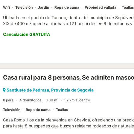
Wifi
Televisión
Jardín
Ropa de cama
Propiedad vallada
Toallas
Ubicada en el pueblo de Tanarro, dentro del municipio de Sepúlveda,
XIX de 400 m² puede alojar hasta 12 huéspedes en 6 dormitorios y
cocina privada totalmente equipada con despensa, salón-comedor, 
Cancelación GRATUITA
Wi-Fi, televisión, ventiladores en todas las estancias, lavadora, cun
montaña. En el exterior, encontraréis un jardín privado con un ampl
cenador, ideales para reuniones y comidas al aire libre. Esta const
mantiene la estética y características propias de la arquitectura loc
noreste de Segovia, se encuentra en un entorno rústico cerca de l
Pedraza, Riaza y Ayllón, y muy próxima a las Hoces del Duratón. La
gastronomía y su variada oferta de ocio y naturaleza, lo que la conv
Casa rural para 8 personas, Se admiten masc
esta región culturalmente rica....
Santiuste de Pedraza, Provincia de Segovia
8 pers.
4 dormitorios
100 m²
1,2 km al centro
Televisión
Ropa de cama
Toallas
Casa Romo 1 os da la bienvenida en Chavida, ofreciendo una precio
para hasta 8 huéspedes que buscan relajarse rodeados de naturalez
dormitorios cómodos y 2 baños, diseñados para vuestro confort. La