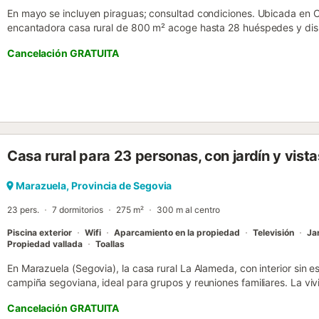
En mayo se incluyen piraguas; consultad condiciones. Ubicada en C
encantadora casa rural de 800 m² acoge hasta 28 huéspedes y dis
Cuenta con 2 cocinas totalmente equipadas y 2 salones para mayo
Cancelación GRATUITA
casa ofrece Wi-Fi de alta velocidad, televisión, lavadora, ventilador
escalones y cuna para familias con niños pequeños. En el exterior, d
400 m² con 2 barbacoas y piscina privada. También hay un jacuzzi 
niños pueden divertirse en una zona infantil y se ofrecen servicios 
estancia. Hay aparcamiento en la calle disponible. Se admiten masc
playa para uso de los huéspedes. No se permiten eventos en la prop
recomendaciones personalizadas para descubrir los parques natura
Casa rural para 23 personas, con jardín y vista
Río Duratón, bodegas de la Ribera del Duero, castillos históricos y l
destacando el cochinillo y el cordero asado....
Marazuela, Provincia de Segovia
23 pers.
7 dormitorios
275 m²
300 m al centro
Piscina exterior
Wifi
Aparcamiento en la propiedad
Televisión
Ja
Propiedad vallada
Toallas
En Marazuela (Segovia), la casa rural La Alameda, con interior sin e
campiña segoviana, ideal para grupos y reuniones familiares. La vi
amplio salón, cocina totalmente equipada, 7 dormitorios (uno de ell
Cancelación GRATUITA
baños, con capacidad para hasta 23 personas. Es una casa de estilo