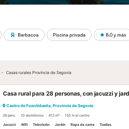
Barbacoa
Piscina privada
8,0
y más
Casas rurales Provincia de Segovia
Casa rural para 28 personas, con jacuzzi y jard
Castro de Fuentidueña, Provincia de Segovia
28 pers.
10 dormitorios
612 m²
150 m al centro
Jacuzzi
Wifi
Televisión
Jardín
Ropa de cama
Toallas