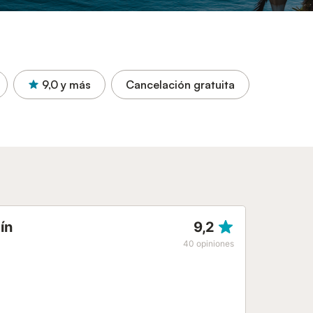
9,0
y más
Cancelación gratuita
ín
9,2
40
opiniones