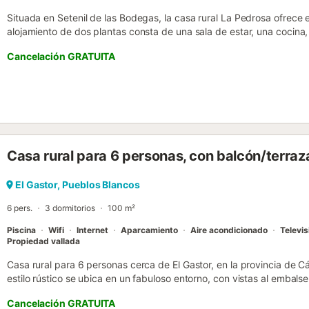
Situada en Setenil de las Bodegas, la casa rural La Pedrosa ofrece 
alojamiento de dos plantas consta de una sala de estar, una cocina,
ofrece espacio para 8 personas. Las instalaciones también incluyen 
Cancelación GRATUITA
ventilador y lavadora. También hay disponibles una cuna y una tron
refractario para el invierno. La propiedad es una encantadora casa
y Setenil de las Bodegas, con las ruinas de Acinipo también cerca.
disponibles en la propiedad. Se admiten familias con niños. No se 
eventos. No se permite el alquiler a grupos sin al menos una person
están permitidas. Hay leña disponible (por una tarifa diaria). La el
en parte mediante paneles fotovoltaicos. Tenga en cuenta que pue
Casa rural para 6 personas, con balcón/terraza
gubernamentales sobre el agua en vigor en el momento de su visita,
piscina, el riego del jardín, o limitar el uso del agua del grifo....
El Gastor, Pueblos Blancos
6 pers.
3 dormitorios
100 m²
Piscina
Wifi
Internet
Aparcamiento
Aire acondicionado
Televis
Propiedad vallada
Casa rural para 6 personas cerca de El Gastor, en la provincia de C
estilo rústico se ubica en un fabuloso entorno, con vistas al embals
montañas de la Sierra de Cádiz. Gracias a su equipamiento y comod
Cancelación GRATUITA
sin antecedentes, descansando y recargando las pilas como nunca 