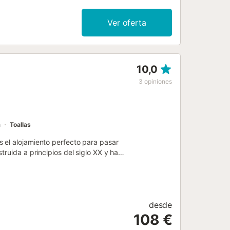
n piscina vallada, jardín y barbacoa.
te un máximo de 2 mascotas. No se
Ver oferta
ber regulaciones gubernamentales
de la piscina, el riego del jardín o
10,0
3
opiniones
a
Toallas
 el alojamiento perfecto para pasar
ruida a principios del siglo XX y ha
 consta de un salón, una cocina muy
para 4 personas. Los servicios
dicionado en los dormitorios y en el
. Lo más destacado de este
 año), muebles de jardín, una terraza
desde
 pie/en coche al restaurante más
108 €
: 349m. Distancia a pie/en coche al