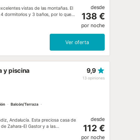
desde
excelentes vistas de las montañas. El
138 €
 4 dormitorios y 3 baños, por lo que
Wi-Fi, TV, aire acondicionado,
por noche
a. Dispone de suelo radiante
 rural cerca de las ciudades de Ronda
 Hay 6 plazas de aparcamiento
Ver oferta
permiten mascotas, fumar ni celebrar
a mayor de 25 años, y las fiestas no
ectricidad de esta propiedad se genera
de haber regulaciones
 y piscina
9,9
 lo que puede afectar el uso de la
13
opiniones
ión
Balcón/Terraza
desde
ádiz, Andalucía. Esta preciosa casa de
112 €
e de Zahara-El Gastor y a las
idades, disfrutarás de una estancia
por noche
antes lo habías hecho. La casa se