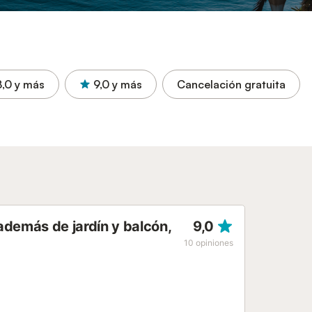
8,0
y más
9,0
y más
Cancelación gratuita
 además de jardín y balcón,
9,0
10
opiniones