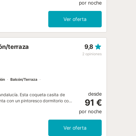
por noche
más cercano: 306m: 306m. Distancia
arcamiento público. No se admiten
 están permitidas. Las toallas están
Ver oferta
ón/terraza
9,8
2
opiniones
ión
Balcón/Terraza
desde
Andalucía. Esta coqueta casita de
91 €
enta con un pintoresco dormitorio con
comedor con sofás, chimenea y mesa
por noche
ada. La zona exterior, incluida la
s alojamientos del complejo....
Ver oferta