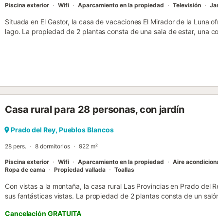
Piscina exterior
Wifi
Aparcamiento en la propiedad
Televisión
Ja
Situada en El Gastor, la casa de vacaciones El Mirador de la Luna of
lago. La propiedad de 2 plantas consta de una sala de estar, una co
que puede alojar a 8 personas. Los servicios adicionales incluyen Wi-
Este alojamiento no ofrece: aire acondicionado. Este alquiler de vac
libre con piscina, jardín, terraza descubierta, terraza cubierta, bal
huéspedes pueden descubrir la ruta de los pueblos blancos, Cima de
Natural de Grazalema, Ronda. Hay una plaza de aparcamiento dispo
máximo de 2 mascotas. No se permite celebrar eventos en esta pr
y/o dispositivos de grabación de audio en las instalaciones. Tenga
Casa rural para 28 personas, con jardín
regulaciones gubernamentales sobre el agua en vigor en el momento 
uso de la piscina, el riego del jardín o limitar el uso del agua del grifo.
Prado del Rey, Pueblos Blancos
28 pers.
8 dormitorios
922 m²
Piscina exterior
Wifi
Aparcamiento en la propiedad
Aire acondicio
Ropa de cama
Propiedad vallada
Toallas
Con vistas a la montaña, la casa rural Las Provincias en Prado del
sus fantásticas vistas. La propiedad de 2 plantas consta de un salón
cuartos de baño, así como 3 aseos adicionales, por lo que puede alo
Cancelación GRATUITA
adicionales incluyen Wi-Fi, televisión, aire acondicionado y lavado