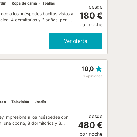
rdín
Ropa de cama
Toallas
desde
180 €
rece a los huéspedes bonitas vistas al
cina, 4 dormitorios y 2 baños, por lo
por noche
Fi, televisión, ventilador y lavadora.
aciones ofrece un oasis privado al aire
cón y barbacoa. En los alrededores los
Ver oferta
 las Grajas, Tajo Algarín, Parque
nible en la propiedad. Se permite un
opiedad. Hay cámaras de seguridad
 en cuenta que puede haber
10,0
de su visita, lo que puede afectar el
...
6
opiniones
nado
Televisión
Jardín
desde
 Rey impresiona a los huéspedes con
480 €
, una cocina, 8 dormitorios y 3
jar a 28 personas. Los servicios
por noche
ra. También hay una cuna disponible.