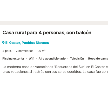
Este alquiler de vacaciones cuenta con una zona exterior privada co
Hay una plaza de aparcamiento disponible en el recinto. Se permi
permite fumar ni celebrar eventos. Tenga en cuenta que puede ha
sobre el agua en el momento de su visita, lo que puede afectar el uso 
limitar el uso del agua del grifo....
Casa rural para 4 personas, con balcón
El Gastor, Pueblos Blancos
4 pers.
2 dormitorios
90 m²
Piscina exterior
Wifi
Aire acondicionado
Televisión
Ropa de cam
La moderna casa de vacaciones "Recuerdos del Sur" en El Gastor es
unas vacaciones sin estrés con sus seres queridos. La casa fue const
sido completamente renovada. La casa de vacaciones de 2 plantas
bien equipada, 2 dormitorios y 2 baños, por lo que tiene capacidad 
adicionales incluyen Wi-Fi apto para hacer videollamadas, aire acon
salón, lavadora y televisión. Hay una cuna disponible bajo petición
alojamiento es su zona exterior privada con piscina (abierta todo el
abierta, un balcón, una barbacoa y una ducha exterior. Distancia a
cercano: 268m. Distancia a pie/en coche a la cafetería más cercana