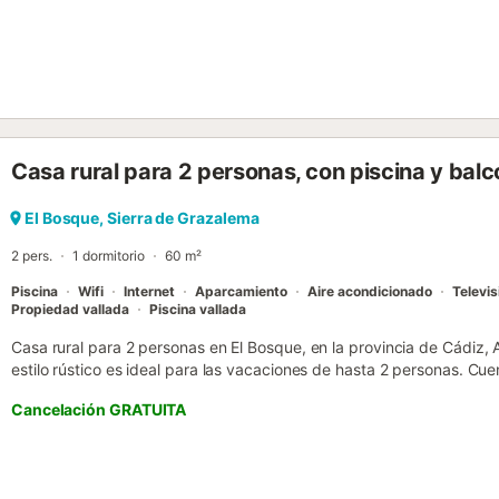
bar más cercano: 76m. Distancia a pie/en coche al supermercado 
a pie/en coche al aeropuerto: 93,9km Aeropuerto de Jerez. Hay ap
mascotas. El Wi-Fi es apto para hacer videollamadas. Las fiestas NO
incluidas en el precio. Las sábanas están incluidas en el precio....
Casa rural para 2 personas, con piscina y balc
El Bosque, Sierra de Grazalema
2 pers.
1 dormitorio
60 m²
Piscina
Wifi
Internet
Aparcamiento
Aire acondicionado
Televis
Propiedad vallada
Piscina vallada
Casa rural para 2 personas en El Bosque, en la provincia de Cádiz, 
estilo rústico es ideal para las vacaciones de hasta 2 personas. Cu
cama de matrimonio, cuarto de baño con plato de ducha, y salón 
Cancelación GRATUITA
de comedor. Completa el equipamiento interior una cocina bien equip
piscina y el comedor cubierto al aire libre, se comparte entre los tre