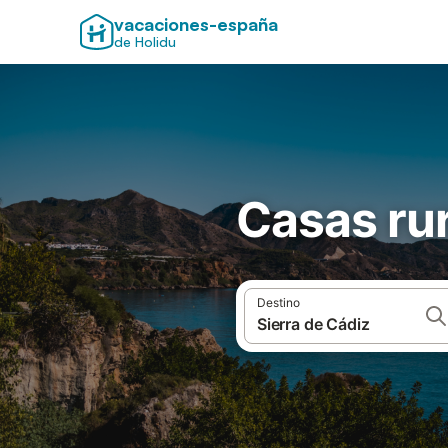
vacaciones-españa
de Holidu
Casas rur
Destino