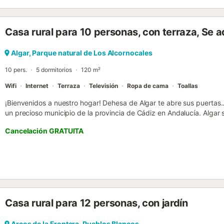
Casa rural para 10 personas, con terraza, Se
Algar, Parque natural de Los Alcornocales
10 pers.
5 dormitorios
120 m²
Wifi
Internet
Terraza
Televisión
Ropa de cama
Toallas
¡Bienvenidos a nuestro hogar! Dehesa de Algar te abre sus puertas...
un precioso municipio de la provincia de Cádiz en Andalucía. Algar 
naturales de la Sierra de Grazalema y Los Alcornocales. Y en el cent
Cancelación GRATUITA
nuestro territorio se encuentra nuestra casa rural, con capacidad 
de 5 dormitorios, dos de ellos con cama doble, y los otros tres con
Siguiendo con las estancias de la casa tenemos: dos años complet
con todo lo necesario, y el salón ¡con chimenea de leña! En nuestra
navegar por internet o ver Netflix desde tu propio ordenador. Dado e
tienes muchas posibilidades de ocio y entretenimiento a tu alcance
reflejada en la gastronomía, el senderismo por el Tajo de Águila, la 
Casa rural para 12 personas, con jardín
actividades como piragüismo, vela o simplemente disfrutar paseand
municipal incluido con tu reserva! (en temporada de verano) Esta p
estabas buscando para unas increíbles vacaciones en familia. No 
Arcos de la Frontera, Pueblos Blancos