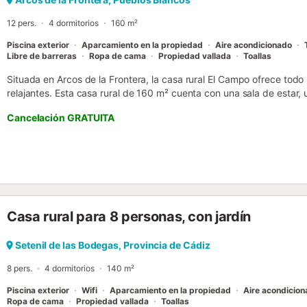
Importante:*El huésped recibirá un enlace donde deberá realizar el pa
12 pers.
4 dormitorios
160 m²
Piscina exterior
Aparcamiento en la propiedad
Aire acondicionado
Libre de barreras
Ropa de cama
Propiedad vallada
Toallas
Situada en Arcos de la Frontera, la casa rural El Campo ofrece todo
relajantes. Esta casa rural de 160 m² cuenta con una sala de estar,
dormitorios, 2 baños completos y un aseo adicional, con capacida
Cancelación GRATUITA
adultos y un niño menor de 15 años). Entre los servicios adicionales
lavadora y televisión. Uno de los principales atractivos de este aloj
que dispone de jardín, mobiliario de exterior, terraza cubierta, barb
huéspedes pueden disfrutar de una piscina disponible entre el 1 de 
encuentra cerca de varios servicios: el restaurante más cercano está
bar a 2,02 km, el supermercado a 2,79 km y la playa de Arcos a 4
existir regulaciones gubernamentales sobre el uso del agua durante 
Casa rural para 8 personas, con jardín
uso de la piscina, el riego del jardín o limitar el uso del agua del gr
disponible en la propiedad. Se permite un máximo de una mascota. 
propiedad no tiene escalones en el acceso ni en el interior. Cabe 
Setenil de las Bodegas, Provincia de Cádiz
edificios conectados por un pasillo, separados por 1 metro de d...
8 pers.
4 dormitorios
140 m²
Piscina exterior
Wifi
Aparcamiento en la propiedad
Aire acondicio
Ropa de cama
Propiedad vallada
Toallas