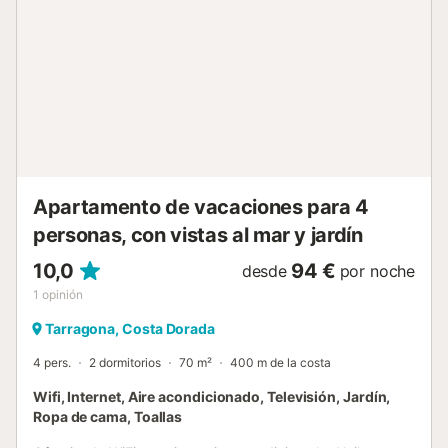
con tarjeta). Agradecemos su comprensión y cooperación
con estas regulaciones locales, que contribuyen al
mantenimiento y mejora de las instalaciones y servicios
turísticos de la ciudad. Mascotas: Permitidas. Fumar: No
permitido. Eventos: No permitidos. Adecuado para: niños y
bebés....
Apartamento de vacaciones para 4
personas, con vistas al mar y jardín
10,0
94 €
desde
por noche
1
opinión
Tarragona, Costa Dorada
4 pers.
2 dormitorios
70 m²
400 m de la costa
Wifi, Internet, Aire acondicionado, Televisión, Jardín,
Ropa de cama, Toallas