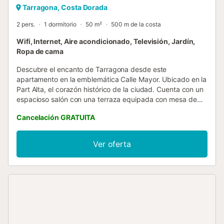
Tarragona, Costa Dorada
2 pers.
1 dormitorio
50 m²
500 m de la costa
Wifi, Internet, Aire acondicionado, Televisión, Jardín,
Ropa de cama
Descubre el encanto de Tarragona desde este
apartamento en la emblemática Calle Mayor. Ubicado en la
Part Alta, el corazón histórico de la ciudad. Cuenta con un
espacioso salón con una terraza equipada con mesa de
billar y futbolín, ideal para momentos de ocio. El espacio,
Cancelación GRATUITA
con aire acondicionado y Wi-Fi, dispone de cocina
totalmente equipada, un baño completo y un aseo
adicional. El dormitorio principal, cálido y confortable,
Ver oferta
cuenta con una cama doble. Escaleras: El apartamento se
encuentra en un 3er piso sin ascensor. Situación normal en
edificios del Casco Antiguo. Tasas Turísticas Adicionales:
Por favor, tenga en cuenta que en nuestra ciudad se
aplica una Tasa Turística de 2,12 € por persona y noche.
Esta tasa no está incluida en el precio de la reserva y
deberá abonarse directamente a través de un enlace que
le proporcionaremos 24 horas antes de la llegada (pago