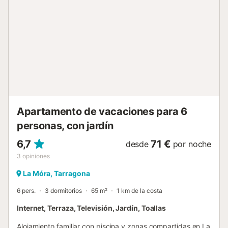
reserva y deberá abonarse directamente mediante un
enlace que le proporcionaremos 24 horas antes de su
llegada (pago con tarjeta). Agradecemos su comprensión
y cooperación con estas normativas locales, que
contribuyen al mantenimiento y mejora de las instalaciones
y servicios turísticos de la ciudad. Instrucciones de Check-
in: Las llaves se recogen y se devuelven en nuestra oficina
en la Part Alta (Carrer Cavallers, 6, Tarragona). Para recibir
las instrucciones de llegada deberá completar el registro
online. Instrucciones de Check-out: Al reservar, acepta la
hora de salida especifica...
Apartamento de vacaciones para 6
personas, con jardín
6,7
71 €
desde
por noche
3
opiniones
La Móra, Tarragona
6 pers.
3 dormitorios
65 m²
1 km de la costa
Internet, Terraza, Televisión, Jardín, Toallas
Alojamiento familiar con piscina y zonas compartidas en La