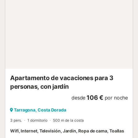
la reserva y deberá abonarse directamente a través de un
enlace que le proporcionaremos 24 horas antes de su
llegada (pago con tarjeta). Agradecemos su comprensión
y cooperación con esta normativa local, que contribuye al
mantenimiento y mejora de las instalaciones y servicios
turísticos de la ciudad. Mascotas: No permitidas. Fumar:
No permitido. Eventos: No permitidos. Apto para: niños y
bebés....
Apartamento de vacaciones para 3
personas, con jardín
106 €
desde
por noche
Tarragona, Costa Dorada
3 pers.
1 dormitorio
500 m de la costa
Wifi, Internet, Televisión, Jardín, Ropa de cama, Toallas