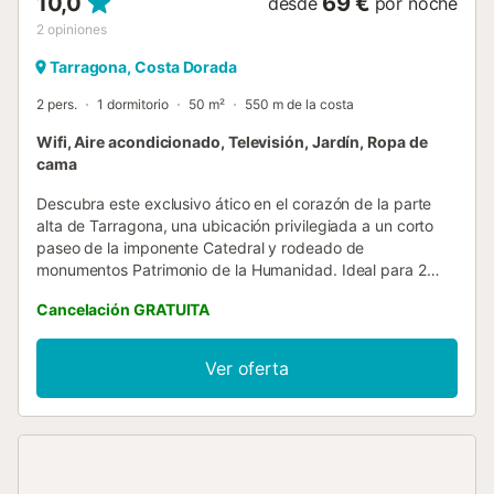
10,0
69 €
desde
por noche
2
opiniones
Tarragona, Costa Dorada
2 pers.
1 dormitorio
50 m²
550 m de la costa
Wifi, Aire acondicionado, Televisión, Jardín, Ropa de
cama
Descubra este exclusivo ático en el corazón de la parte
alta de Tarragona, una ubicación privilegiada a un corto
paseo de la imponente Catedral y rodeado de
monumentos Patrimonio de la Humanidad. Ideal para 2
personas, este apartamento está equipado con cocina,
Cancelación GRATUITA
baño, TV, aire acondicionado, WIFI y lavadora. La joya de
la corona es su amplia terraza, desde donde podrá
admirar unas vistas únicas de la catedral y el cautivador
Ver oferta
perfil de la ciudad, escenario de una escapada inolvidable.
Escaleras: El apartamento se encuentra en un 5º piso sin
ascensor. Situación normal en edificios del Casco Antiguo.
Tasas Turísticas Adicionales: Tenga en cuenta que se
aplica una Tasa Turística de 2,12 € por persona y noche en
nuestra ciudad. Esta tasa no está incluida en el precio de