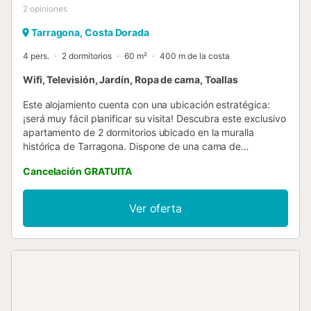
2
opiniones
Tarragona, Costa Dorada
4 pers.
2 dormitorios
60 m²
400 m de la costa
Wifi, Televisión, Jardín, Ropa de cama, Toallas
Este alojamiento cuenta con una ubicación estratégica:
¡será muy fácil planificar su visita! Descubra este exclusivo
apartamento de 2 dormitorios ubicado en la muralla
histórica de Tarragona. Dispone de una cama de
matrimonio en cada habitación, un acogedor salón-
Cancelación GRATUITA
comedor y un balcón desde donde podrá disfrutar de
impresionantes vistas al mar. Equipado con WiFi, lavadora,
cocina completa y baño completo. Este lugar no solo le
Ver oferta
ofrece comodidad, sino también una inmersión en la
historia y la belleza de Tarragona. Escaleras: El
apartamento está en un 3er piso sin ascensor. Situación
normal en edificios del casco antiguo. Tasas Turísticas
Adicionales: Por favor, tenga en cuenta que en nuestra
ciudad se aplica una Tasa Turística de 2,12 € por persona
y noche. Esta tasa no está incluida en el precio de la