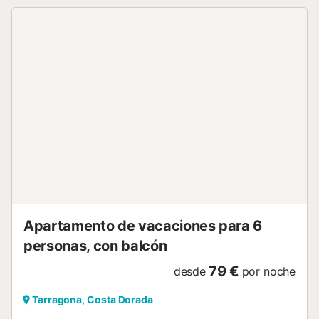
necesario para una estancia práctica, además de lavadora
y plancha, lo que lo hace cómodo tanto para escapadas
cortas como para varios días. La cocina es americana y
está totalmente equipada, ideal para preparar algo en
casa si te apetece alternar con la oferta gastronómica de
la zona. Uno de sus puntos especiales es el balcón, donde
puedes salir a tomar el aire y sentir el ambiente del centro
histórico. La ubicación es su gran valor: estás a pocos
pasos de la Catedral, rodeado de calles con encanto,
restaurantes y puntos históricos. Podrás moverte andando
a todos los lugares clave y también acercarte a la zona de
playa en pocos minutos. Si buscas un alojamiento
auténtico, bien ubicado y con el encanto del casco
antiguo, esta es una muy buena opción. Reserva y
descubre Tarragona desde su esencia....
Apartamento de vacaciones para 6
personas, con balcón
79 €
desde
por noche
Tarragona, Costa Dorada