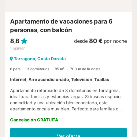
Apartamento de vacaciones para 6
personas, con balcón
8,8
80 €
desde
por noche
1
opinión
Tarragona, Costa Dorada
6 pers.
3 dormitorios
85 m²
700 m de la costa
Internet, Aire acondicionado, Televisión, Toallas
Apartamento reformado de 3 dormitorios en Tarragona,
ideal para familias y estancias largas. Si buscas espacio,
comodidad y una ubicación bien conectada, este
apartamento encaja muy bien. Perfecto para familias o
grupos de hasta 6 personas, y también una muy buena
Cancelación GRATUITA
opción para nómadas digitales que necesitan trabajar con
tranquilidad. El alojamiento cuenta con 3 dormitorios, lo
que permite que cada uno tenga su espacio y privacidad.
Ver oferta