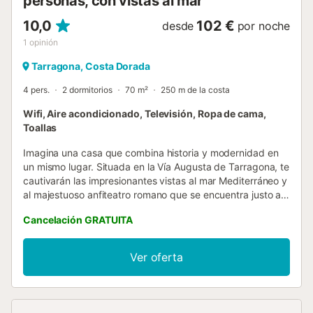
personas, con vistas al mar
10,0
102 €
desde
por noche
1
opinión
Tarragona, Costa Dorada
4 pers.
2 dormitorios
70 m²
250 m de la costa
Wifi, Aire acondicionado, Televisión, Ropa de cama,
Toallas
Imagina una casa que combina historia y modernidad en
un mismo lugar. Situada en la Vía Augusta de Tarragona, te
cautivarán las impresionantes vistas al mar Mediterráneo y
al majestuoso anfiteatro romano que se encuentra justo al
lado. Este es el lugar perfecto para descubrir la antigua
Cancelación GRATUITA
ciudad de Tarragona. Podrás pasear por las calles
empedradas y empaparte de la historia romana, visitando
lugares como la catedral, el circo romano y el casco
Ver oferta
antiguo de la ciudad. Tasa turística adicional: Ten en
cuenta que en nuestra ciudad se aplica una tasa turística
de 2,12 € por persona y noche. Esta tasa no está incluida
en el precio de la reserva y debe abonarse directamente a