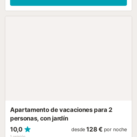
Dispone de dos dormitorios dobles cómodos y un salón
comedor con sofá cama, pensado para descansar
después de un día recorriendo la ciudad. La cocina es
abierta y está totalmente equipada, perfecta tanto para
estancias cortas como para varios días. La ubicación es su
gran punto fuerte: puedes moverte andando a la Rambla
Nova, el casco histórico, las murallas romanas o incluso
bajar a la playa en pocos minutos. Estás en una zona con
mucho ambiente, pero con todo lo necesario a mano. A
tener en cuenta: es una segunda planta sin ascensor,
típico de las fincas del centro histórico. Si quieres disfrutar
Tarragona desde dentro, con todo cerca y sin
complicaciones, este apartamento es una muy buena
opción. Reserva y empieza a descubrir la ciudad desde el
primer día....
Apartamento de vacaciones para 2
personas, con jardín
10,0
128 €
desde
por noche
1
opinión