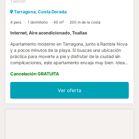
1
opinión
Tarragona, Costa Dorada
4 pers.
1 dormitorio
40 m²
200 m de la costa
Internet, Aire acondicionado, Toallas
Apartamento moderno en Tarragona, junto a Rambla Nova
y a pocos minutos de la playa. Si buscas una ubicación
práctica para moverte a pie y disfrutar de la ciudad sin
complicaciones, este apartamento encaja muy bien. Ideal
para parejas, amigos o pequeñas familias de hasta 4
Cancelación GRATUITA
personas. El alojamiento es moderno, cómodo y bien
aprovechado, pensado para que tengas todo lo necesario
durante tu estancia. Un espacio funcional donde
Ver oferta
descansar después de un día recorriendo Tarragona o
disfrutando de la playa. Cuenta con cocina equipada para
el día a día y todas las comodidades básicas para una
estancia cómoda, tanto en escapadas cortas como en
estancias de varios días. La ubicación es uno de sus
grandes puntos fuertes: a pocos metros de la Rambla
Nova, con restaurantes, tiendas y servicios alrededor, y a
poca distancia caminando de la playa. Puedes olvidarte