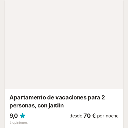
cuenta además con aire acondicionado, calefacción, wifi,
lavadora y un baño completo. Su terraza privada de 10 m²
y el jardín te invitan a relajarte al aire libre y disfrutar de la
tranquilidad de la zona. 📍 Ubicación privilegiada: A solo 1
km de la Platja Llarga, una de las playas más bonitas de
Tarragona, y a un paso de servicios esenciales como
supermercados. La ciudad de Tarragona está a solo 2 km,
el campo de golf a 3 km y el aeropuerto de Reus a solo 6
km, lo que lo convierte en un punto de partida ideal para
explorar la Costa Dorada. ✅ Zona tranquila y cerca del
mar ✅ Ideal para una escapada en pareja o en familia ✅
Terraza privada y jardín ✅ Bien conectado con ciudad,
playa y aeropuerto 🌴 Tu rincón de calma mediterránea te
espera en Tarragona. ¡Reserva ahora y vive unos dí...
Apartamento de vacaciones para 2
personas, con jardín
9,0
70 €
desde
por noche
2
opiniones