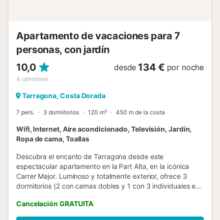
salida especificada en la reserva, retirar la basura, dejar
los platos limpios y apagar las luce...
Apartamento de vacaciones para 7
personas, con jardín
10,0
134 €
desde
por noche
4
opiniones
Tarragona, Costa Dorada
7 pers.
3 dormitorios
120 m²
450 m de la costa
Wifi, Internet, Aire acondicionado, Televisión, Jardín,
Ropa de cama, Toallas
Descubra el encanto de Tarragona desde este
espectacular apartamento en la Part Alta, en la icónica
Carrer Major. Luminoso y totalmente exterior, ofrece 3
dormitorios (2 con camas dobles y 1 con 3 individuales en
altillo). Disfrute de un amplio salón, un elegante comedor y
Cancelación GRATUITA
una cocina totalmente equipada. Con 2 baños completos y
acceso directo por ascensor, este espacio de lujo incluye