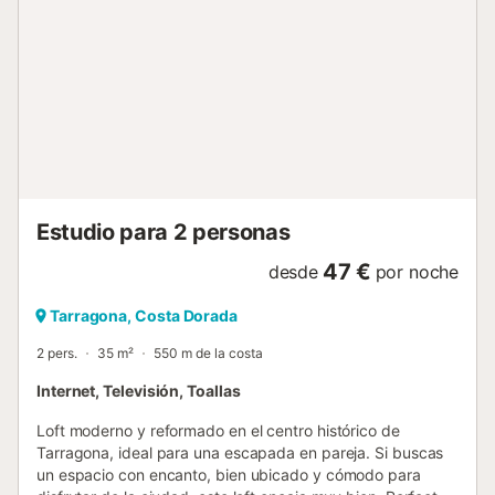
del coche y disfrutar de la ciudad con total facilidad. A
tener en cuenta: el apartamento no dispone de parking
propio, aunque hay parkings públicos cercanos y opciones
económicas en la zona. Si buscas un alojamiento moderno,
bien ubicado y práctico para descubrir Tarragona, esta es
una muy buena opción. Reserva y empieza a disfrutar
desde el primer día....
Estudio para 2 personas
47 €
desde
por noche
Tarragona, Costa Dorada
2 pers.
35 m²
550 m de la costa
Internet, Televisión, Toallas
Loft moderno y reformado en el centro histórico de
Tarragona, ideal para una escapada en pareja. Si buscas
un espacio con encanto, bien ubicado y cómodo para