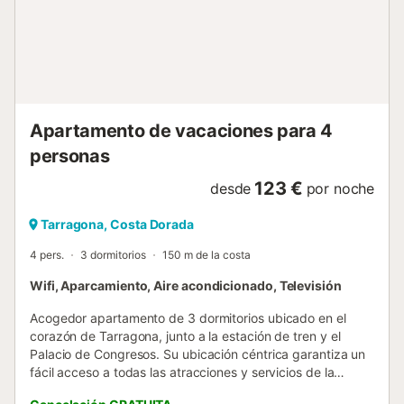
restaurantes y calles con vida local. Puedes moverte
andando a todos los puntos clave de Tarragona y también
acercarte fácilmente a la zona de playa. Si buscas un
alojamiento amplio, céntrico y cómodo para disfrutar
Tarragona en grupo, esta es una muy buena opción.
Reserva y vive la ciudad desde el primer día....
Apartamento de vacaciones para 4
personas
123 €
desde
por noche
Tarragona, Costa Dorada
4 pers.
3 dormitorios
150 m de la costa
Wifi, Aparcamiento, Aire acondicionado, Televisión
Acogedor apartamento de 3 dormitorios ubicado en el
corazón de Tarragona, junto a la estación de tren y el
Palacio de Congresos. Su ubicación céntrica garantiza un
fácil acceso a todas las atracciones y servicios de la
ciudad. Este alojamiento dispone de cocina totalmente