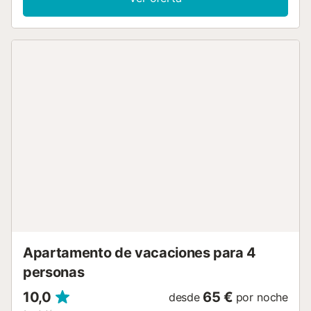
El salón es amplio y cómodo, ideal tanto para descansar
como para trabajar durante la estancia. Dispone de aire
acondicionado y WiFi de alta velocidad, pensado para
estancias cómodas en cualquier época del año. La cocina
es independiente y está totalmente equipada, práctica
para el día a día si quieres combinar comidas en casa con
salidas. La ubicación es estratégica: en la zona de Pere
Martell, cerca de la estación de buses y a pocos minutos
del Serrallo, el barrio marinero y zona del puerto, donde
encontrarás restaurantes y ambiente local. También
tendrás fácil acceso al centro y a la playa. Si buscas un
alojamiento amplio, bien conectado y cómodo tanto para
trabajar como para disfrutar de Tarragona, esta es una
muy buena opción. Reserva y aprovecha la ciudad con
total comodidad....
Apartamento de vacaciones para 4
personas
10,0
65 €
desde
por noche