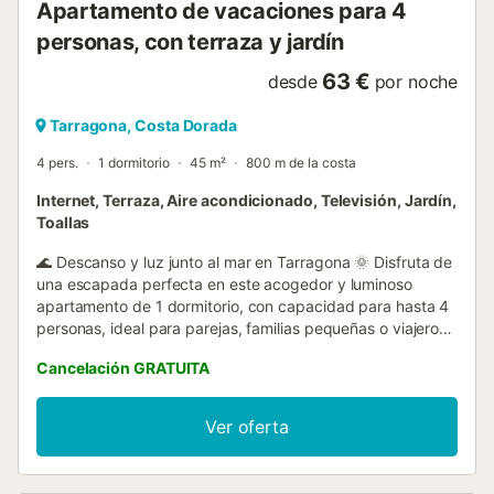
Apartamento de vacaciones para 4
personas, con terraza y jardín
63 €
desde
por noche
Tarragona, Costa Dorada
4 pers.
1 dormitorio
45 m²
800 m de la costa
Internet, Terraza, Aire acondicionado, Televisión, Jardín,
Toallas
🌊 Descanso y luz junto al mar en Tarragona 🌞 Disfruta de
una escapada perfecta en este acogedor y luminoso
apartamento de 1 dormitorio, con capacidad para hasta 4
personas, ideal para parejas, familias pequeñas o viajeros
que buscan comodidad en un entorno tranquilo. Con sus
Cancelación GRATUITA
45 m², este alojamiento ofrece todo lo necesario para
sentirte como en casa: un dormitorio doble confortable, un
salón con sofá cama, y una cocina americana totalmente
Ver oferta
equipada con lavavajillas, horno, microondas, cafetera y
hervidor de agua. Todo preparado para que puedas
cocinar y disfrutar con total libertad. El apartamento