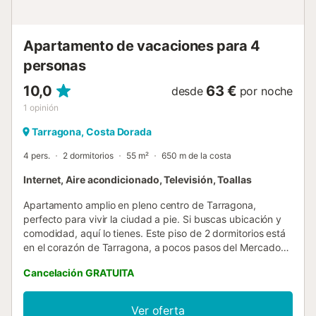
casa vacacional, pero no si buscas privacidad total. Si
buscas un entorno relajado, cerca de la playa y con
espacios exterio...
Apartamento de vacaciones para 4
personas
10,0
63 €
desde
por noche
1
opinión
Tarragona, Costa Dorada
4 pers.
2 dormitorios
55 m²
650 m de la costa
Internet, Aire acondicionado, Televisión, Toallas
Apartamento amplio en pleno centro de Tarragona,
perfecto para vivir la ciudad a pie. Si buscas ubicación y
comodidad, aquí lo tienes. Este piso de 2 dormitorios está
en el corazón de Tarragona, a pocos pasos del Mercado
Central y rodeado de bares, restaurantes y vida local.
Cancelación GRATUITA
Ideal para familias o grupos que quieren tenerlo todo
cerca y olvidarse del coche. El apartamento es espacioso
y práctico, con capacidad para hasta 4 adultos y 2 niños.
Ver oferta