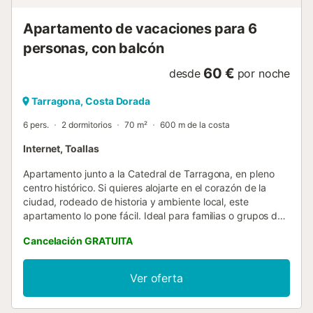
Apartamento de vacaciones para 6
personas, con balcón
60 €
desde
por noche
Tarragona, Costa Dorada
6 pers.
2 dormitorios
70 m²
600 m de la costa
Internet, Toallas
Apartamento junto a la Catedral de Tarragona, en pleno
centro histórico. Si quieres alojarte en el corazón de la
ciudad, rodeado de historia y ambiente local, este
apartamento lo pone fácil. Ideal para familias o grupos de
hasta 6 personas que quieren vivir Tarragona desde
Cancelación GRATUITA
dentro. El alojamiento cuenta con 2 habitaciones y un salón
con espacio adicional para dormir, ofreciendo una
distribución cómoda para el día a día. Es un piso acogedor
Ver oferta
y funcional, pensado para descansar después de recorrer
las calles del casco antiguo. Dispone de WiFi y todo lo