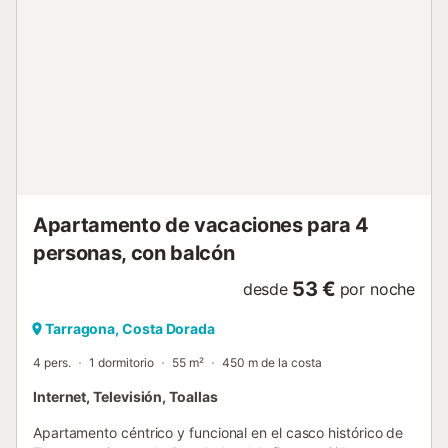
enlace que le facilitaremos 24 horas antes de la llegada
(pago con tarjeta). Agradecemos su comprensión y
cooperación con estas normativas locales, que
contribuyen al mantenimiento y mejora de las instalaciones
y servicios turísticos de la ciudad. Instrucciones de
entrada: Las llaves se recogen y devuelven en nuestra
oficina de la Part Alta (Carrer Cavallers, 6, Tarragona).
Para recibir las instrucciones de llegada deberá completar
el registro online. Instrucciones de salida: Al reservar, usted
acepta la hora de salida especificada en la reserva, r...
Apartamento de vacaciones para 4
personas, con balcón
53 €
desde
por noche
Tarragona, Costa Dorada
4 pers.
1 dormitorio
55 m²
450 m de la costa
Internet, Televisión, Toallas
Apartamento céntrico y funcional en el casco histórico de