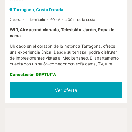
Tarragona, Costa Dorada
2 pers.
1 dormitorio
60 m²
400 m de la costa
Wifi, Aire acondicionado, Televisión, Jardín, Ropa de
cama
Ubicado en el corazón de la histórica Tarragona, ofrece
una experiencia única. Desde su terraza, podrá disfrutar
de impresionantes vistas al Mediterráneo. El apartamento
cuenta con un salón-comedor con sofá cama, TV, aire
acondicionado y Wi-Fi. La habitación principal tiene una
Cancelación GRATUITA
cama doble. También incluye una zona de trabajo, cocina
equipada y baño completo. Rodeado por la rica historia de
Tarragona y con el mar como telón de fondo, es el refugio
Ver oferta
perfecto para una escapada inolvidable. Escaleras: El
apartamento se encuentra en un 5º piso sin ascensor.
Situación normal en edificios del Casco Antiguo. Tasas
Turísticas Adicionales: Por favor, tenga en cuenta que en
nuestra ciudad se aplica una Tasa Turística de 2,12 € por
persona y noche. Esta tasa no está incluida en el precio de
la reserva y deberá abonarse directamente a través de un