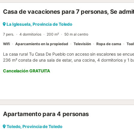
del Tránsito y la mezquita de Cristo de la Luz, entre otros. Los alre
Casa de vacaciones para 7 personas, Se adm
posibilidades para explorar: rutas de senderismo por los Montes de 
de la zona, excursiones a Madrid a poco más de una hora, y la degu
local, con el afamado mazapán de Toledo, la perdiz a la toledana
La Iglesuela, Provincia de Toledo
protagonistas. La Dehesilla de Toledo es la escapada perfecta para
7 pers.
4 dormitorios
200 m²
50 m al centro
Wifi
Aparcamiento en la propiedad
Televisión
Ropa de cama
Toal
La casa rural Tu Casa De Pueblo con acceso sin escalones se encue
236 m² consta de una sala de estar, una cocina, 4 dormitorios y 1 b
personas. Los servicios adicionales incluyen Wi-Fi, aire acondiciona
Cancelación GRATUITA
y lavadora. También hay una cuna disponible. Disfrute de la como
cocinar deliciosas comidas durante su estancia. Hay una pista de te
establecimiento. Hay aparcamiento gratuito privado disponible a 1
permitido fumar ni celebrar eventos. La propiedad ofrece product
Se han utilizado materiales sostenibles en el aislamiento de esta pro
Apartamento para 4 personas
Toledo, Provincia de Toledo