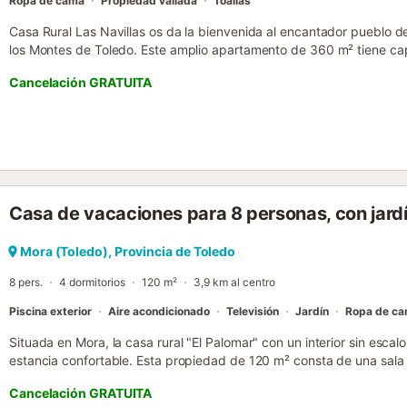
Ropa de cama
Propiedad vallada
Toallas
Casa Rural Las Navillas os da la bienvenida al encantador pueblo d
los Montes de Toledo. Este amplio apartamento de 360 m² tiene cap
en 3 dormitorios y 1 baño. Disfrutad de una cocina privada totalme
Cancelación GRATUITA
ideal para videollamadas, aire acondicionado en toda la casa con un
y el salón, televisión, ventilador, lavadora, secadora y un espacio 
con cuna para bebé, cafetera y la comodidad del self check-in. Salid
montaña, barbacoa privada y ducha exterior. La piscina privada al ai
para refrescaros durante vuestra estancia. Para aparcar, tenéis 1 
posibilidad de aparcamiento en la calle. Hasta 3 mascotas son bie
montaña. No se permiten eventos en la propiedad. La casa se enc
Casa de vacaciones para 8 personas, con jard
40 habitantes, rodeado de uno de los mayores bosques de robles d
Toledo y poco más de 1 hora de Madrid. Podéis recorrer numerosas
robledales, disfrutar de rutas ciclistas de distintos niveles, hacer p
Mora (Toledo), Provincia de Toledo
rincones más bonitos de los Montes de Toledo o probar la pesca en e
8 pers.
4 dormitorios
120 m²
3,9 km al centro
Piscina exterior
Aire acondicionado
Televisión
Jardín
Ropa de c
Situada en Mora, la casa rural "El Palomar" con un interior sin escal
estancia confortable. Esta propiedad de 120 m² consta de una sala 
4 dormitorios, 1 baño y un aseo adicional, y tiene capacidad para 8
Cancelación GRATUITA
incluyen televisión, aire acondicionado y lavadora. Lamentablemente