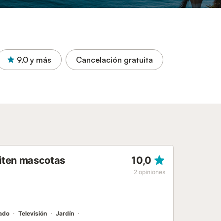
9,0
y más
Cancelación gratuita
miten mascotas
10,0
2
opiniones
nado
Televisión
Jardín