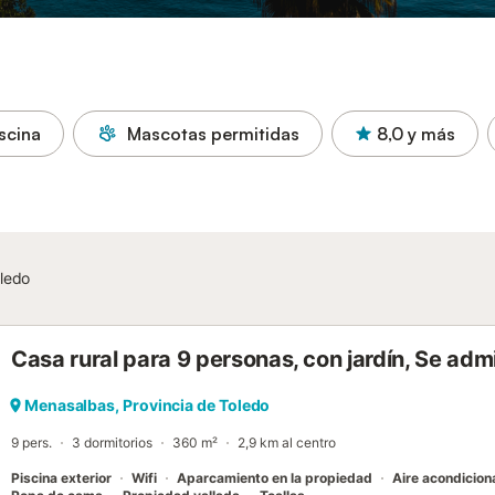
scina
Mascotas permitidas
8,0
y más
oledo
Casa rural para 9 personas, con jardín, Se ad
Menasalbas, Provincia de Toledo
9 pers.
3 dormitorios
360 m²
2,9 km al centro
Piscina exterior
Wifi
Aparcamiento en la propiedad
Aire acondicio