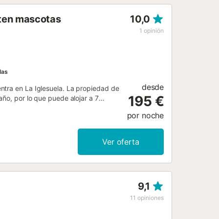
dedores ofrecen múltiples
iten mascotas
10,0
Toledo, visitas a bodegas y lagares
stación de la exquisita gastronomía
1
opinión
 y los quesos manchegos como
 parejas y grupos pequeños...
las
desde
ntra en La Iglesuela. La propiedad de
195 €
año, por lo que puede alojar a 7
do en algunas habitaciones, televisión
por noche
didad de una barbacoa privada para
nis a 15 minutos a pie del
5 m. Se admite una mascota. No está
Ver oferta
os hechos a manos/de cosecha propia.
piedad....
9,1
11
opiniones