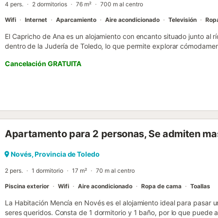
4 pers.
2 dormitorios
76 m²
700 m al centro
Wifi
Internet
Aparcamiento
Aire acondicionado
Televisión
Rop
El Capricho de Ana es un alojamiento con encanto situado junto al r
dentro de la Judería de Toledo, lo que permite explorar cómodament
monumentos se encuentran a pocos minutos caminando. A solo 200
Cancelación GRATUITA
Martín, desde donde se disfrutan unas vistas espectaculares del rí
Puerta de Cambrón y el Monasterio de San Juan de los Reyes. En me
Plaza de Zocodover, el punto de partida perfecto para recorrer Tol
ofrece todo lo necesario para descansar después de un día explora
habitación con cama de matrimonio y baño privado, otra habitació
con ducha, un salón amplio y una cocina totalmente equipada. Tie
Combina comodidad, amplitud y encanto histórico, siendo ideal para
Apartamento para 2 personas, Se admiten ma
totalmente equipado para ofrecer una estancia cómoda y relajante
un precioso patio interior común, perfecto para disfrutar de una tarde 
gratuito y está incluido en el precio. Además, cuenta con plaza de g
Novés, Provincia de Toledo
acceso sencillo y sin necesidad de atravesar las calles más estrecha
2 pers.
1 dormitorio
17 m²
70 m al centro
Piscina exterior
Wifi
Aire acondicionado
Ropa de cama
Toallas
La Habitación Mencía en Novés es el alojamiento ideal para pasar u
seres queridos. Consta de 1 dormitorio y 1 baño, por lo que puede al