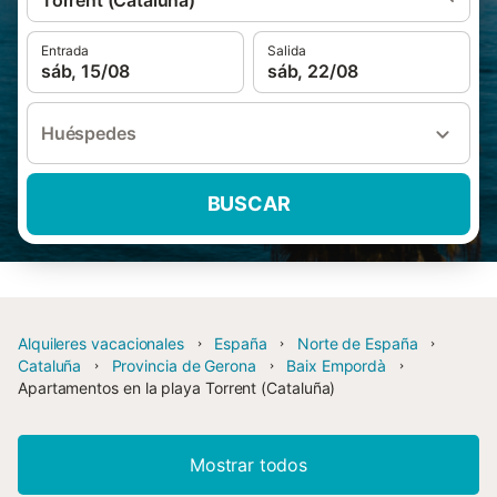
Torrent (Cataluña)
Entrada
Salida
sáb, 15/08
sáb, 22/08
Huéspedes
BUSCAR
Alquileres vacacionales
España
Norte de España
Cataluña
Provincia de Gerona
Baix Empordà
Apartamentos en la playa Torrent (Cataluña)
Mostrar todos