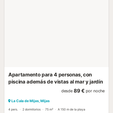
de un pasillo, con un cuarto de ducha a la izquierda. A la
derecha se encuentra una cocina de estilo americano
totalmente equipada, que incluye una cafetera de
cápsulas. La sala de estar de planta abierta ofrece una
zona de comedor y un sofá cama en forma de L, que se
convierte en una cama doble. Hay un Smart TV de 40
pulgadas con un Amazon Firestick. El salón da a la terraza
orientada al sur, que cuenta con una zona de comedor y
tumbonas, con hermosas vistas al mar. El dormitorio
principal está equipado con una cama doble, armarios
empotrados, un tocador y silla, y tiene acceso directo a la
terraza. El dormitorio de invitados ofrece 2 camas
individuales, armarios...
Apartamento para 4 personas, con
piscina además de vistas al mar y jardín
89 €
desde
por noche
La Cala de Mijas, Mijas
4 pers.
2 dormitorios
75 m²
A 150 m de la playa