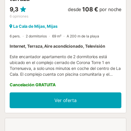
9,3
108 €
desde
por noche
6
opiniones
La Cala de Mijas, Mijas
6 pers.
2 dormitorios
69 m²
A 200 m de la playa
Internet, Terraza, Aire acondicionado, Televisión
Este encantador apartamento de 2 dormitorios está
ubicado en el complejo cerrado de Corona Torre 1 en
Torrenueva, a solo unos minutos en coche del centro de La
Cala. El complejo cuenta con piscina comunitaria y el
apartamento ofrece impresionantes vistas al mar. A menos
Cancelación GRATUITA
de 10 minutos a pie llegará a la playa de El Bombo, un
supermercado local, restaurantes y el paseo marítimo de la
Senda Litoral. Otros 10 minutos caminando le llevarán a
Ver oferta
pasar por varios bares y restaurantes frente al mar. El
apartamento ofrece WIFI gratuito y aire acondicionado
frío/calor. Este apartamento de 2 dormitorios está ubicado
en el primer piso y se distribuye en un solo nivel, con fácil
acceso por escaleras. Se accede a la propiedad a través