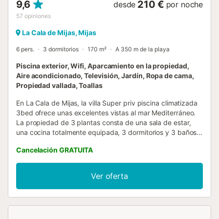
9,6
210 €
desde
por noche
57
opiniones
La Cala de Mijas, Mijas
6 pers.
3 dormitorios
170 m²
A 350 m de la playa
Piscina exterior, Wifi, Aparcamiento en la propiedad,
Aire acondicionado, Televisión, Jardín, Ropa de cama,
Propiedad vallada, Toallas
En La Cala de Mijas, la villa Super priv piscina climatizada
3bed ofrece unas excelentes vistas al mar Mediterráneo.
La propiedad de 3 plantas consta de una sala de estar,
una cocina totalmente equipada, 3 dormitorios y 3 baños y
por lo tanto puede acomodar a 6 personas. Los servicios
Cancelación GRATUITA
adicionales incluyen Wi-Fi de alta velocidad (apto para
videollamadas) con un espacio de trabajo dedicado para
hacer videollamadas, una smart TV con servicios de
Ver oferta
streaming, aire acondicionado, un ventilador, una lavadora,
así como una secadora. También hay una trona y 2 cunas.
Este alquiler vacacional dispone de un espacio exterior
privado con piscina climatizada, jardín, terraza, balcón,