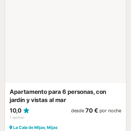
barbacoa y ducha exterior. Ideal para relajarse y disfrutar
del aire libre. Hay conexiones de transporte público a poca
distancia y una pista de tenis a 15 minutos a pie. Hay una
plaza de aparcamiento disponible en la propiedad y hay
aparcamiento gratuito disponible en la calle. No se
permiten mascotas, fumar ni celebrar eventos. Se
proporcionan toallas de playa/piscina. Este
establecimiento cuenta con iluminación de bajo
consumo....
Apartamento para 6 personas, con
jardín y vistas al mar
10,0
70 €
desde
por noche
1
opinión
La Cala de Mijas, Mijas