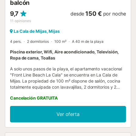
balcón
9,7
150 €
desde
por noche
11
opiniones
La Cala de Mijas, Mijas
4 pers.
2 dormitorios
100 m²
A 40 m de la playa
Piscina exterior, Wifi, Aire acondicionado, Televisión,
Ropa de cama, Toallas
A solo unos pasos de la playa, el apartamento vacacional
"Front Line Beach La Cala" se encuentra en La Cala de
Mijas. La propiedad de 100 m² dispone de salón, cocina
totalmente equipada con lavavajillas, 2 dormitorios y 2
baños, con capacidad para hasta 4 personas. Entre las
Cancelación GRATUITA
comodidades adicionales encontraréis Wi-Fi, aire
acondicionado en todo el alojamiento, lavadora y
televisión. El espacio exterior privado cuenta con balcón.
Ver oferta
Hay aparcamiento gratuito en la calle. No se admiten
mascotas. No se permiten grupos menores de 22 años,
salvo familias. El horario y la disponibilidad de la piscina
pueden variar por circunstancias ajenas al anfitrión. Tened