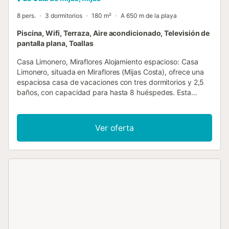
8 pers.
3 dormitorios
180 m²
A 650 m de la playa
Piscina, Wifi, Terraza, Aire acondicionado, Televisión de
pantalla plana, Toallas
Casa Limonero, Miraflores Alojamiento espacioso: Casa
Limonero, situada en Miraflores (Mijas Costa), ofrece una
espaciosa casa de vacaciones con tres dormitorios y 2,5
baños, con capacidad para hasta 8 huéspedes. Esta
vivienda, equipada con aire acondicionado, cuenta con un
salón amplio y luminoso, una terraza soleada orientada al
sur y jardines privados con impresionantes vistas
Ver oferta
despejadas que se extienden hasta el mar. Servicios al aire
libre: Situada en un exclusivo complejo residencial, esta
propiedad se encuentra a 20 metros de una piscina de
buen tamaño abierta todo el año con zona infantil, y a un
paseo de 50 metros de una segunda piscina más grande
con cafetería y bar. La propiedad, situada en una tranquila
calle sin salida, se encuentra a poca distancia a pie de
numerosos bares y restaurantes; sin embargo, es
recomendable que los huéspedes dispongan de un coche
para poder disfrutar de todo lo que ofrece la zona. Hay