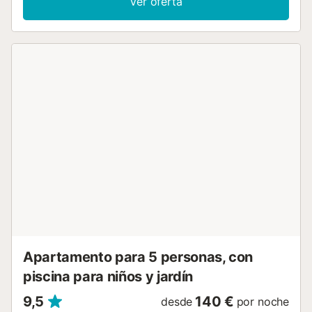
Ver oferta
zona exterior privada con terraza descubierta. La
propiedad tiene acceso a una zona exterior compartida
que incluye una piscina, un jardín, una piscina infantil y una
ducha exterior. Se admiten animales de compañía. La
propiedad no tiene escalones en el acceso y en el interior.
Hay un ascensor disponible en el edificio. Se proporcionan
toallas de playa/piscina....
Apartamento para 5 personas, con
piscina para niños y jardín
9,5
140 €
desde
por noche