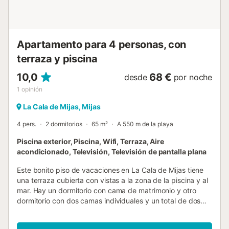
Apartamento para 4 personas, con
terraza y piscina
10,0
68 €
desde
por noche
1
opinión
La Cala de Mijas, Mijas
4 pers.
2 dormitorios
65 m²
A 550 m de la playa
Piscina exterior, Piscina, Wifi, Terraza, Aire
acondicionado, Televisión, Televisión de pantalla plana
Este bonito piso de vacaciones en La Cala de Mijas tiene
una terraza cubierta con vistas a la zona de la piscina y al
mar. Hay un dormitorio con cama de matrimonio y otro
dormitorio con dos camas individuales y un total de dos
cuartos de baño con ducha. El piso tiene un interior
moderno, lo que hará una estancia agradable y