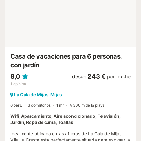
posible que deba pagar de acuerdo con la política de
daños a la propiedad de YourRentals....
Casa de vacaciones para 6 personas,
con jardín
8,0
243 €
desde
por noche
1
opinión
La Cala de Mijas, Mijas
6 pers.
3 dormitorios
1 m²
A 300 m de la playa
Wifi, Aparcamiento, Aire acondicionado, Televisión,
Jardín, Ropa de cama, Toallas
Idealmente ubicada en las afueras de La Cala de Mijas,
Villa La Cresta está perfectamente situada para explorar la