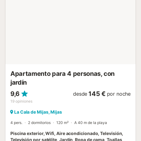
individuales). Hay aire acondicionado en el apartamento y
2 baños, uno con bañera y otro con ducha. Hay una
fantástica terraza en la azotea con la vista más hermosa y
una parrilla de gas. Bonito apartamento ático en La Cala, a
sólo 10 minutos a pie de la fantástica playa de baño,
"Playa El Bombo" y cerca de la popular ciudad, La Cala,
con muchos lugares agradables para comer. El
apartamento tiene dos dormitorios y 2 baños. Un precioso
salón con comedor. Fuera de la sala de estar hay una
terraza y acceso a una terraza en la azotea con una vista
fantástica, así como una parrilla de g...
Apartamento para 4 personas, con
jardín
9,6
145 €
desde
por noche
19
opiniones
La Cala de Mijas, Mijas
4 pers.
2 dormitorios
120 m²
A 40 m de la playa
Piscina exterior, Wifi, Aire acondicionado, Televisión,
Televisión por satélite, Jardín, Ropa de cama, Toallas