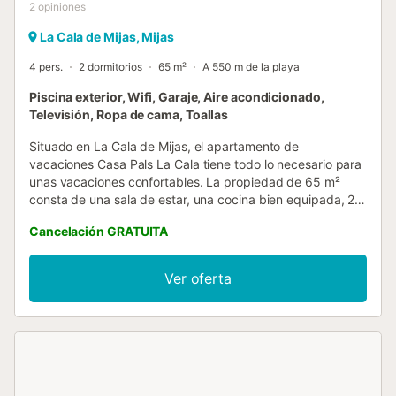
2
opiniones
La Cala de Mijas, Mijas
4 pers.
2 dormitorios
65 m²
A 550 m de la playa
Piscina exterior, Wifi, Garaje, Aire acondicionado,
Televisión, Ropa de cama, Toallas
Situado en La Cala de Mijas, el apartamento de
vacaciones Casa Pals La Cala tiene todo lo necesario para
unas vacaciones confortables. La propiedad de 65 m²
consta de una sala de estar, una cocina bien equipada, 2
dormitorios y 2 baños, por lo que puede alojar a 4
Cancelación GRATUITA
personas. Las comodidades adicionales incluyen Wi-Fi, TV,
aire acondicionado y lavadora. Este alquiler de vacaciones
cuenta con una zona privada al aire libre con terraza,
Ver oferta
balcón y barbacoa. Relájese en este encantador
apartamento ático en La Cala cuenta con una piscina al
aire libre de temporada, jardín y terraza y está situado en
Mijas Costa, a menos de 1 km de la hermosa playa de
arena "Playa El Bombo" - cerca de la vida de la ciudad de
La Cala. Hay una cocina totalmente equipada. 2
dormitorios (uno con cama doble y el otro con dos camas