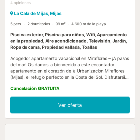
4
opiniones
La Cala de Mijas, Mijas
5 pers.
2 dormitorios
99 m²
A 600 m de la playa
Piscina exterior, Piscina para niños, Wifi, Aparcamiento
en la propiedad, Aire acondicionado, Televisión, Jardín,
Ropa de cama, Propiedad vallada, Toallas
Acogedor apartamento vacacional en Miraflores – ¡A pasos
del mar! Os damos la bienvenida a este encantador
apartamento en el corazón de la Urbanización Miraflores
(Mijas), el refugio perfecto en la Costa del Sol. Disfrutaréis
de impresionantes vistas al mar Mediterráneo y una
Cancelación GRATUITA
ubicación privilegiada, a pocos minutos andando de la
playa, restaurantes y servicios esenciales, para una
estancia relajante. El apartamento - Propiedad en planta
Ver oferta
baja de 99 m² - 2 dormitorios cómodos con armarios
empotrados - 2 baños – ideal para familias o parejas -
Salón luminoso con acceso directo a la terraza y jardín -
Sofá cama para 1 persona (capacidad total: 5 huéspedes)
- Cocina totalmente equipada con electrodomésticos
modernos - Terraza y jardín privados – perfectos para el