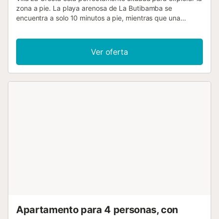
zona a pie. La playa arenosa de La Butibamba se
encuentra a solo 10 minutos a pie, mientras que una
selección de restaurantes y minimercados se encuentran
en el camino. Con un alojamiento espacioso y una soleada
terraza con piscina que disfruta de vistas lejanas al mar,
Ver oferta
esta propiedad de 3 dormitorios es una excelente opción
para sus próximas vacaciones en villa. WiFi y aire
acondicionado/calefacción en todos los dormitorios están
incluidos. Ubicada en Torrenueva, en las afueras de La
Cala de Mijas, Villa La Cresta está idealmente posicionada
a poca distancia a pie de los servicios locales. La playa
arenosa y una selección de restaurantes y minimercados
se encuentran a 10 minutos a pie. El centro de La Cala de
Mijas está a unos 25 minutos a pie, donde encontrará
excelentes restaurantes que ofrecen maravillosas vistas al
mar. A 15 minutos en coche llegará al popular complejo de
Fuengirola, con un parque acuático, excelentes playas y
una gran cantidad de restaurantes. Piscina principal: 7 x 4
mtrs, profundidad de 0,8 - 1,8 mtrs. El viajero principal
debe tener 21 años o más....
Apartamento para 4 personas, con