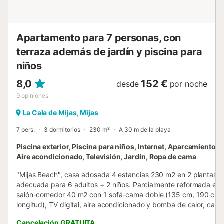
Apartamento para 7 personas, con
terraza además de jardín y piscina para
niños
8,0
152 €
desde
por noche
9
opiniones
La Cala de Mijas, Mijas
7 pers.
3 dormitorios
230 m²
A 30 m de la playa
Piscina exterior, Piscina para niños, Internet, Aparcamiento, 
Aire acondicionado, Televisión, Jardín, Ropa de cama
"Mijas Beach", casa adosada 4 estancias 230 m2 en 2 plantas. 
adecuada para 6 adultos + 2 niños. Parcialmente reformada en 
salón-comedor 40 m2 con 1 sofá-cama doble (135 cm, 190 cm 
longitud), TV digital, aire acondicionado y bomba de calor, calie
Salida a la terraza. Cocina (horno, lavavajillas, 4 placas de
Cancelación GRATUITA