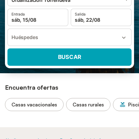
Urbanización Torrenueva
Entrada
Salida
sáb, 15/08
sáb, 22/08
Huéspedes
BUSCAR
Encuentra ofertas
Casas vacacionales
Casas rurales
Pisc