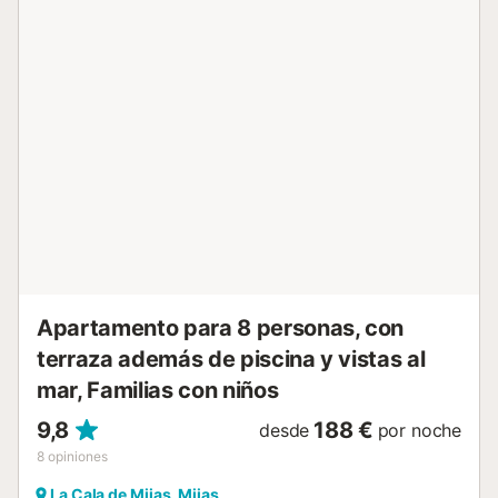
en cuenta que pueden existir normativas gubernamentales
sobre el uso del agua durante vuestra estancia, lo que
podría afectar al uso de la piscina, el riego del jardín o
limitar el consumo de agua del grifo. Normas de la casa:
Prohibido fumar. No se admiten mascotas. Cualquier
limpieza adicional más allá del uso normal y los daños
ocasionados en la propiedad se cobrarán al huésped,
disponible por un suplemento....
Apartamento para 8 personas, con
terraza además de piscina y vistas al
mar, Familias con niños
9,8
188 €
desde
por noche
8
opiniones
La Cala de Mijas, Mijas