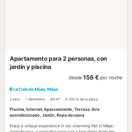
cama doble y el otro con dos camas individuales.Hay dos
baños completos uno con bañera y ducha y otro con
ducha.El salón es amplio y confortable con juegos y Smart
TV y todas las habitaciones tienen ventiladores de techo
realmente eficaz. La cocina es completa con: - horno -
nevera - congelador - máquina de café - tostadora -
microondas - y todo lo que necesitas para cocinar en una
estancia d...
Apartamento para 2 personas, con
jardín y piscina
156 €
desde
por noche
La Cala de Mijas, Mijas
2 pers.
1 dormitorio
49 m²
A 250 m de la playa
Piscina, Internet, Aparcamiento, Terraza, Aire
acondicionado, Jardín, Ropa de cama
Enjoy a unique experience in our charming flat in Mijas-
Torre Nueva, a peaceful oasis just a few steps from the