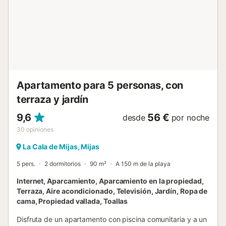
aparcamiento gratuito disponible en la calle. Alojamiento
Dormitorio 1: Un amplio dormitorio principal con una cama
king-size y baño en suite. Dormitorio 2: Dos camas
individuales y un sofá cama individual. Dormitorio 3: Dos
camas individuales y un sofá cama individual. Baños Baño
1: Un baño en suite muy luminoso con bañera, ducha y
aseo. Baño 2: Un baño compartido con ducha y aseo.
Baño 3: Aseo en la planta baja. Extras • Jardín privado
Apartamento para 5 personas, con
soleado orientado a...
terraza y jardín
9,6
56 €
desde
por noche
30
opiniones
La Cala de Mijas, Mijas
5 pers.
2 dormitorios
90 m²
A 150 m de la playa
Internet, Aparcamiento, Aparcamiento en la propiedad,
Terraza, Aire acondicionado, Televisión, Jardín, Ropa de
cama, Propiedad vallada, Toallas
Disfruta de un apartamento con piscina comunitaria y a un