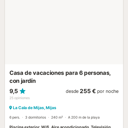
café de la mañana o relajarse por la tarde - Aire
acondicionado y Wi-Fi incluidos - Cuna disponible (con
coste adicional) Servicios comunitarios - Piscina
comunitaria con tumbonas - Bar junto a la piscina con
bebidas y aperitivos - Jardines tropicales cuidados - Fácil
aparcamiento en el recinto Ubicación - A pocos minutos
andando de la playa y el animado paseo marítimo -
Rodeado de restaurantes, cafeterías y tiendas - Excelente
acceso a la carretera costera (A7) - Marbella, La Cala de
Mijas y Fuengirola a poca distancia en coche Perfecto
para - Vacaciones de playa relajantes - Familias con niños
- Golfistas y amantes de la ...
Casa de vacaciones para 6 personas,
con jardín
9,5
255 €
desde
por noche
25
opiniones
La Cala de Mijas, Mijas
6 pers.
3 dormitorios
240 m²
A 200 m de la playa
Piscina exterior, Wifi, Aire acondicionado, Televisión,