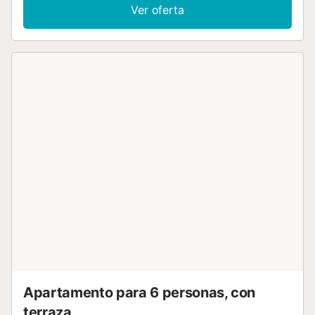
confortable. La urbanización donde se encuentra el piso
Ver oferta
dispone de zonas verdes y tres piscinas. De junio a
septiembre están abiertas la piscina principal y la infantil,
mientras que la tercera ofrece a sus visitantes una
magnífica vista del campo y está abierta todo el año. La
ubicación es ideal, ya que se encuentra a sólo 500 m de la
playa y a sólo 350 m de bares y restaurantes....
Apartamento para 6 personas, con
terraza