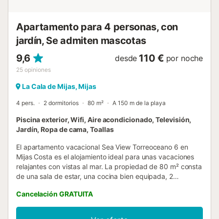
recibidor que da paso a un salón comedor elegante y
cómodo, conectado vi...
Apartamento para 4 personas, con
jardín, Se admiten mascotas
9,6
110 €
desde
por noche
25
opiniones
La Cala de Mijas, Mijas
4 pers.
2 dormitorios
80 m²
A 150 m de la playa
Piscina exterior, Wifi, Aire acondicionado, Televisión,
Jardín, Ropa de cama, Toallas
El apartamento vacacional Sea View Torreoceano 6 en
Mijas Costa es el alojamiento ideal para unas vacaciones
relajantes con vistas al mar. La propiedad de 80 m² consta
de una sala de estar, una cocina bien equipada, 2
dormitorios y 2 baños, por lo que puede alojar a 4
Cancelación GRATUITA
personas. Los servicios adicionales incluyen Wi-Fi de alta
velocidad para hacer videollamadas, aire acondicionado y
lavadora. Lo más destacado de este alojamiento es su