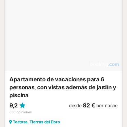
no fumadores en todas sus instalaciones, existe una zona
designada para fumadores. El apartamento es solo para
adultos y el acceso se realiza mediante llave. Tenga en
cuenta que se respetan las horas de silencio. Ubicado a
solo 200 m del centro de la ciudad y de la Catedral de
Santa Maria, el apartamento está bien situado para
realizar visitas turísticas. La estación de tren y el
transporte público se encuentran a 600 m, y el carril bici
de la Via Verda en el Pont Roig está a 400 m. En las
inmediaciones encontrará cafeterías y tiendas locales, y
hay un supermercado a 2 km de la propiedad....
Apartamento de vacaciones para 6
personas, con vistas además de jardín y
piscina
9,2
82 €
desde
por noche
650
opiniones
Tortosa, Tierras del Ebro