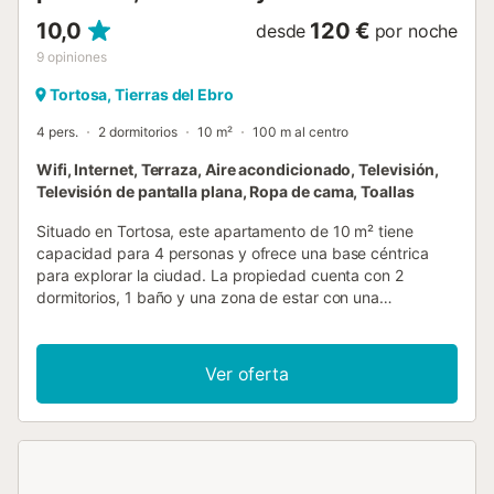
10,0
120 €
desde
por noche
9
opiniones
Tortosa, Tierras del Ebro
4 pers.
2 dormitorios
10 m²
100 m al centro
Wifi, Internet, Terraza, Aire acondicionado, Televisión,
Televisión de pantalla plana, Ropa de cama, Toallas
Situado en Tortosa, este apartamento de 10 m² tiene
capacidad para 4 personas y ofrece una base céntrica
para explorar la ciudad. La propiedad cuenta con 2
dormitorios, 1 baño y una zona de estar con una
distribución funcional. Encontrará una cocina equipada
con lavavajillas, microondas, horno y cafetera, mientras
que el interior incluye aire acondicionado, calefacción,
Ver oferta
WiFi, TV de pantalla plana con servicios de streaming y
lavadora para su comodidad. El apartamento dispone de
una terraza con mobiliario de exterior, desde donde podrá
disfrutar de vistas a la montaña, la ciudad y el río. El
edificio cuenta con ascensor. Aunque la propiedad es para