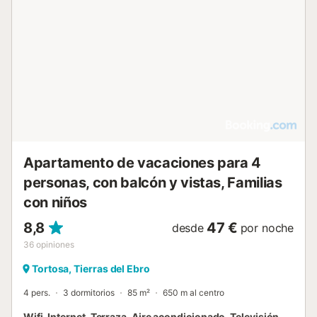
Apartamento de vacaciones para 4
personas, con balcón y vistas, Familias
con niños
8,8
47 €
desde
por noche
36
opiniones
Tortosa, Tierras del Ebro
4 pers.
3 dormitorios
85 m²
650 m al centro
Wifi, Internet, Terraza, Aire acondicionado, Televisión,