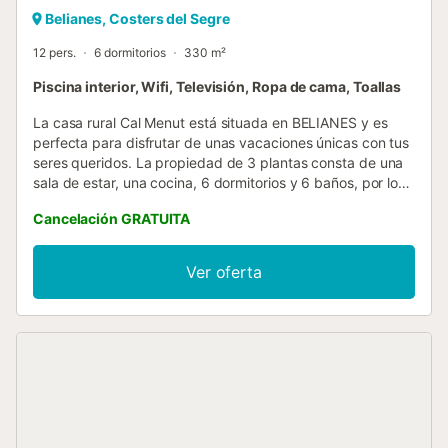
Belianes, Costers del Segre
12 pers.
6 dormitorios
330 m²
Piscina interior, Wifi, Televisión, Ropa de cama, Toallas
La casa rural Cal Menut está situada en BELIANES y es
perfecta para disfrutar de unas vacaciones únicas con tus
seres queridos. La propiedad de 3 plantas consta de una
sala de estar, una cocina, 6 dormitorios y 6 baños, por lo
que puede alojar a 12 personas. Los servicios adicionales
Cancelación GRATUITA
incluyen Wi-Fi, televisión, ventilador, lavadora, así como
libros y juguetes para niños. Además, hay una mesa de
ping-pong disponible en la propiedad. También hay 2
Ver oferta
cunas disponibles. Este alojamiento no dispone de: aire
acondicionado. Este alojamiento dispone de zona exterior
privada con terraza descubierta, terraza cubierta y
barbacoa. También incluye una piscina interior climatizada
para mayor disfrute. Se ofrecen servicios de limpieza
adicionales para estancias superiores a 7 noches, pero
deben solicitarse con antelación. Solo se permite la
estancia a los huéspedes que figuran en la reserva. Se
contactará con las autoridades si se infringen las normas