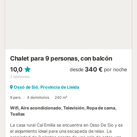
de la casa. Hay un restaurante en el establecimiento; se
ruega contactar con el anfitrión para reservar. Hay
aparcamiento gratuito en la calle. Se permite un máximo
de 2 mascotas. No se permiten mascotas en la piscina ni
en las camas/sofás. No se permite fumar ni celebrar
eventos. En este establecimiento se han instalado sistemas
de ahorro de agua. Tenga en cuenta que puede haber
regulaciones gubernamentales sobre el agua en vigor en el
momento de...
Chalet para 9 personas, con balcón
10,0
340 €
desde
por noche
2
opiniones
Ossó de Sió, Provincia de Lleida
9 pers.
4 dormitorios
240 m²
Wifi, Aire acondicionado, Televisión, Ropa de cama,
Toallas
La casa rural Cal Emilia se encuentra en Osso De Sio y es
el alojamiento ideal para una escapada de relax. La