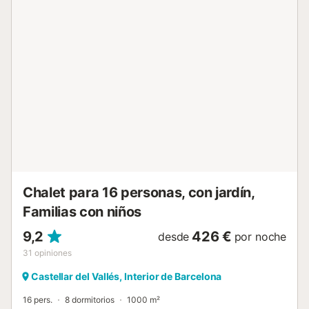
gracias a su jardín privado con piscina, varias terrazas y
zonas de comedor y descanso al aire libre. En su interior,
destacan: Una zona de ocio con billar, ping-pong y
futbolín. Un gran espacio diáfano de más de 60 m² que
integra cocina y comedor en un ambiente moderno,
luminoso y muy funcional, ideal para cocinar, compartir y
pasar tiempo juntos. Perfecta tanto para grupos como
para familias. DISTRIBUCIÓN: La casa dispone de 6
habitaciones repartidas en 3 plantas, ofreciendo espacio y
confort para hasta 12 personas: 4 habitaciones con cama
de matrimonio (1 máster suite): 2 camas de 135x200 cm, 1
de 180x200 cm y 1 de 150x200 cm. 1 habitación con
cama de matrimonio de 135x200 cm + 1 cama individual. 1
habitación individual. 4 ...
Chalet para 16 personas, con jardín,
Familias con niños
9,2
426 €
desde
por noche
31
opiniones
Castellar del Vallés, Interior de Barcelona
16 pers.
8 dormitorios
1000 m²