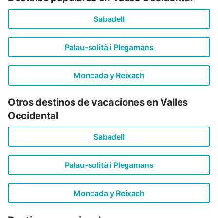
Prepare y disfrute de comidas en su cocina industrial
totalmente equipada y luego relájese en su espacioso
Sabadell
salón de concepto abierto con enormes y amplios sofás, y
televisión de pantalla grande. Refrésquese en su inmensa
piscina privada (6m x 12m, profundidad mínima 50cm,
Palau-solità i Plegamans
profundidad máxima 1,5m) y séquese bajo el cálido sol
español. Cada detalle de esta villa fue creado para
garanti...
Moncada y Reixach
Otros destinos de vacaciones en Valles
Occidental
Sabadell
Palau-solità i Plegamans
Moncada y Reixach